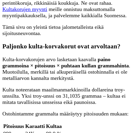
perintökoruja, rikkinäisiä koukkuja. Ne ovat rahaa.
Kultakorujen myynti
meille onnistuu maksuttomalla
myyntipakkauksella, ja palvelemme kaikkialla Suomessa.
Tämä sivu on yleistä tietoa jalometalleista eikä
sijoitusneuvontaa.
Paljonko kulta-korvakorut ovat arvoltaan?
Kulta-korvakorujen arvo lasketaan kaavalla
paino
grammoina × pitoisuus × puhtaan kullan grammahinta
.
Muotoilulla, merkillä tai alkuperäisellä ostohinnalla ei ole
metalliarvon kannalta merkitystä.
Kulta noteerataan maailmanmarkkinoilla dollareina troy-
unssilta. Yksi troy-unssi on 31,1035 grammaa – kultaa ei
mitata tavallisissa unsseissa eikä paunoissa.
Ostohintamme grammalta määräytyy pitoisuuden mukaan:
Pitoisuus
Karaatti
Kultaa