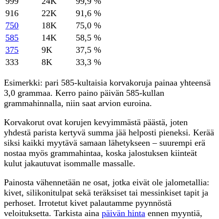
999
24K
99,9 %
916
22K
91,6 %
750
18K
75,0 %
585
14K
58,5 %
375
9K
37,5 %
333
8K
33,3 %
Esimerkki: pari 585-kultaisia korvakoruja painaa yhteensä
3,0 grammaa. Kerro paino päivän 585-kullan
grammahinnalla, niin saat arvion euroina.
Korvakorut ovat korujen kevyimmästä päästä, joten
yhdestä parista kertyvä summa jää helposti pieneksi. Kerää
siksi kaikki myytävä samaan lähetykseen – suurempi erä
nostaa myös grammahintaa, koska jalostuksen kiinteät
kulut jakautuvat isommalle massalle.
Painosta vähennetään ne osat, jotka eivät ole jalometallia:
kivet, silikonitulpat sekä teräksiset tai messinkiset tapit ja
perhoset. Irrotetut kivet palautamme pyynnöstä
veloituksetta. Tarkista aina
päivän hinta
ennen myyntiä,