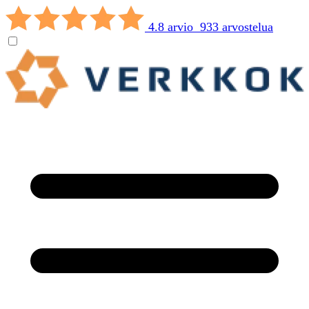
4.8 arvio 933 arvostelua