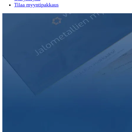
Tilaa myyntipakkaus