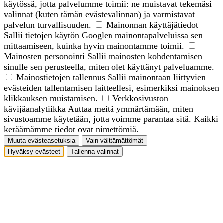
käytössä, jotta palvelumme toimii: ne muistavat tekemäsi
valinnat (kuten tämän evästevalinnan) ja varmistavat
palvelun turvallisuuden.
Mainonnan käyttäjätiedot
Sallii tietojen käytön Googlen mainontapalveluissa sen
mittaamiseen, kuinka hyvin mainontamme toimii.
Mainosten personointi
Sallii mainosten kohdentamisen
sinulle sen perusteella, miten olet käyttänyt palveluamme.
Mainostietojen tallennus
Sallii mainontaan liittyvien
evästeiden tallentamisen laitteellesi, esimerkiksi mainoksen
klikkauksen muistamisen.
Verkkosivuston
kävijäanalytiikka
Auttaa meitä ymmärtämään, miten
sivustoamme käytetään, jotta voimme parantaa sitä. Kaikki
keräämämme tiedot ovat nimettömiä.
Muuta evästeasetuksia
Vain välttämättömät
Hyväksy evästeet
Tallenna valinnat