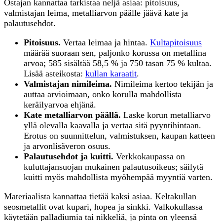
Ostajan kannattaa tarkistaa neljä asiaa: pitoisuus,
valmistajan leima, metalliarvon päälle jäävä kate ja
palautusehdot.
Pitoisuus.
Vertaa leimaa ja hintaa.
Kultapitoisuus
määrää suoraan sen, paljonko korussa on metallina
arvoa; 585 sisältää 58,5 % ja 750 tasan 75 % kultaa.
Lisää asteikosta:
kullan karaatit
.
Valmistajan nimileima.
Nimileima kertoo tekijän ja
auttaa arvioimaan, onko korulla mahdollista
keräilyarvoa ehjänä.
Kate metalliarvon päällä.
Laske korun metalliarvo
yllä olevalla kaavalla ja vertaa sitä pyyntihintaan.
Erotus on suunnittelun, valmistuksen, kaupan katteen
ja arvonlisäveron osuus.
Palautusehdot ja kuitti.
Verkkokaupassa on
kuluttajansuojan mukainen palautusoikeus; säilytä
kuitti myös mahdollista myöhempää myyntiä varten.
Materiaalista kannattaa tietää kaksi asiaa. Keltakullan
seosmetallit ovat kupari, hopea ja sinkki. Valkokullassa
käytetään palladiumia tai nikkeliä, ja pinta on yleensä