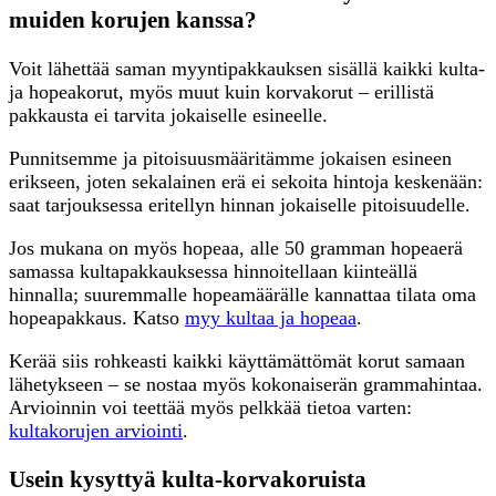
muiden korujen kanssa?
Voit lähettää saman myyntipakkauksen sisällä kaikki kulta-
ja hopeakorut, myös muut kuin korvakorut – erillistä
pakkausta ei tarvita jokaiselle esineelle.
Punnitsemme ja pitoisuusmääritämme jokaisen esineen
erikseen, joten sekalainen erä ei sekoita hintoja keskenään:
saat tarjouksessa eritellyn hinnan jokaiselle pitoisuudelle.
Jos mukana on myös hopeaa, alle 50 gramman hopeaerä
samassa kultapakkauksessa hinnoitellaan kiinteällä
hinnalla; suuremmalle hopeamäärälle kannattaa tilata oma
hopeapakkaus. Katso
myy kultaa ja hopeaa
.
Kerää siis rohkeasti kaikki käyttämättömät korut samaan
lähetykseen – se nostaa myös kokonaiserän grammahintaa.
Arvioinnin voi teettää myös pelkkää tietoa varten:
kultakorujen arviointi
.
Usein kysyttyä kulta-korvakoruista