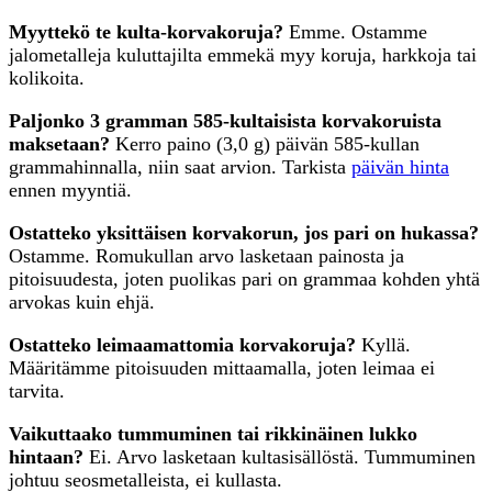
Myyttekö te kulta-korvakoruja?
Emme. Ostamme
jalometalleja kuluttajilta emmekä myy koruja, harkkoja tai
kolikoita.
Paljonko 3 gramman 585-kultaisista korvakoruista
maksetaan?
Kerro paino (3,0 g) päivän 585-kullan
grammahinnalla, niin saat arvion. Tarkista
päivän hinta
ennen myyntiä.
Ostatteko yksittäisen korvakorun, jos pari on hukassa?
Ostamme. Romukullan arvo lasketaan painosta ja
pitoisuudesta, joten puolikas pari on grammaa kohden yhtä
arvokas kuin ehjä.
Ostatteko leimaamattomia korvakoruja?
Kyllä.
Määritämme pitoisuuden mittaamalla, joten leimaa ei
tarvita.
Vaikuttaako tummuminen tai rikkinäinen lukko
hintaan?
Ei. Arvo lasketaan kultasisällöstä. Tummuminen
johtuu seosmetalleista, ei kullasta.