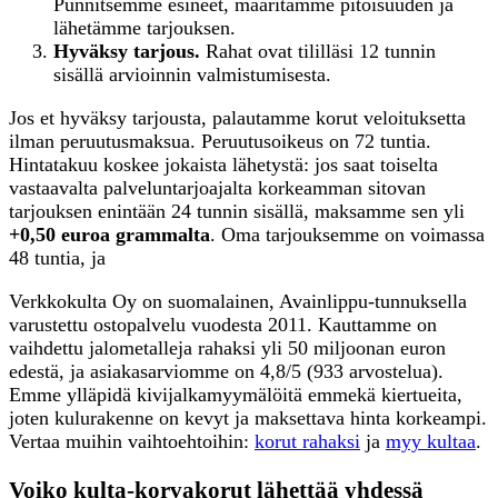
Punnitsemme esineet, määritämme pitoisuuden ja
lähetämme tarjouksen.
Hyväksy tarjous.
Rahat ovat tililläsi 12 tunnin
sisällä arvioinnin valmistumisesta.
Jos et hyväksy tarjousta, palautamme korut veloituksetta
ilman peruutusmaksua. Peruutusoikeus on 72 tuntia.
Hintatakuu koskee jokaista lähetystä: jos saat toiselta
vastaavalta palveluntarjoajalta korkeamman sitovan
tarjouksen enintään 24 tunnin sisällä, maksamme sen yli
+0,50 euroa grammalta
. Oma tarjouksemme on voimassa
48 tuntia, ja
Verkkokulta Oy on suomalainen, Avainlippu-tunnuksella
varustettu ostopalvelu vuodesta 2011. Kauttamme on
vaihdettu jalometalleja rahaksi yli 50 miljoonan euron
edestä, ja asiakasarviomme on 4,8/5 (933 arvostelua).
Emme ylläpidä kivijalkamyymälöitä emmekä kiertueita,
joten kulurakenne on kevyt ja maksettava hinta korkeampi.
Vertaa muihin vaihtoehtoihin:
korut rahaksi
ja
myy kultaa
.
Voiko kulta-korvakorut lähettää yhdessä