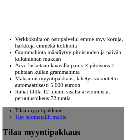
Ostatteko vai myyttekö kulta-
korvakoruja?
Verkkokulta on ostopalvelu: emme myy koruja,
harkkoja emmekä kolikoita
Grammahinta määräytyy pitoisuuden ja päivän
kultahinnan mukaan
Arvo lasketaan kaavalla paino × pitoisuus ×
puhtaan kullan grammahinta
Maksuton myyntipakkaus, lähetys vakuutettu
automaattisesti 5 000 euroon
Rahat tilillä 12 tunnin sisällä arvioinnista,
peruutusoikeus 72 tuntia
Tilaa myyntipakkaus
Tuo jalometallit meille
Tilaa myyntipakkaus