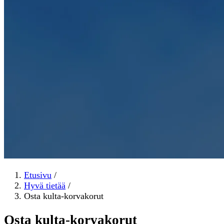
Etusivu
/
Hyvä tietää
/
Osta kulta-korvakorut
Osta kulta-korvakorut