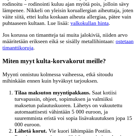
rodinoitu – rodinointi kuluu ajan myötä pois, jolloin sävy
lämpenee. Nikkeli on yleisin koruallergian aiheuttaja, joten
väite siitä, ettei kulta koskaan aiheuta allergiaa, pätee vain
puhtaaseen kultaan. Lue lisää:
valkokullan hinta
.
Jos korussa on timantteja tai muita jalokiviä, niiden arvo
määritetään erikseen eikä se sisälly metallihintaan:
ostetaan
timanttikoruja
.
Miten myyt kulta-korvakorut meille?
Myynti onnistuu kolmessa vaiheessa, etkä sitoudu
mihinkään ennen kuin hyväksyt tarjouksen.
Tilaa maksuton myyntipakkaus.
Saat kotiisi
turvapussin, ohjeet, sopimuksen ja valmiiksi
maksetun palautuskuoren. Lähetys on vakuutettu
automaattisesti vähintään 5 000 euroon, ja
suuremmista eristä voi sopia lisävakuutuksen jopa 15
000 euroon.
Lähetä korut.
Vie kuori lähimpään Postiin.