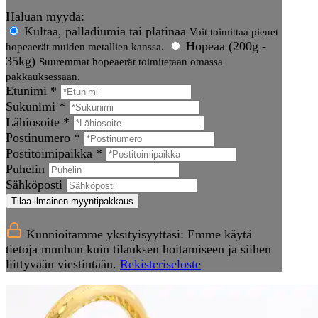
Haluan myydä:
Kultaa, palladiumia tai platinaa
Voit toimittaa pienet
Hopeaa (200g -
hopeaerät muiden metallien kanssa.
35kg)
Suuremmat hopeaerät toimitetaan omassa
pakkauksessaan.
Etunimi *
Sukunimi *
Lähiosoite *
Postinumero *
Postitoimipaikka *
Puhelin
Sähköposti
Tilaa ilmainen myyntipakkaus
Kunnioitamme yksityisyyttäsi: Emme käytä
tietoja muuhun kuin tilauksen hoitamiseen ja siihen
liittyvään viestintään.
Rekisteriseloste