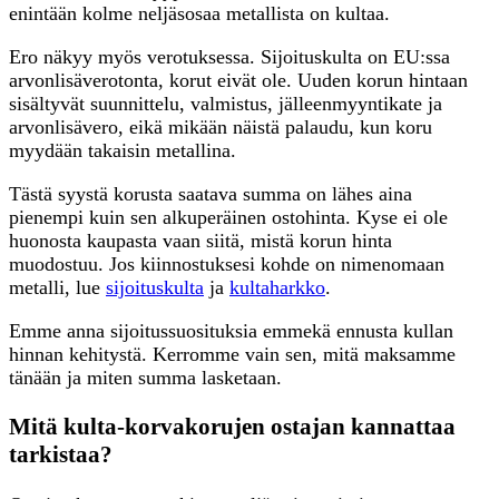
enintään kolme neljäsosaa metallista on kultaa.
Ero näkyy myös verotuksessa. Sijoituskulta on EU:ssa
arvonlisäverotonta, korut eivät ole. Uuden korun hintaan
sisältyvät suunnittelu, valmistus, jälleenmyyntikate ja
arvonlisävero, eikä mikään näistä palaudu, kun koru
myydään takaisin metallina.
Tästä syystä korusta saatava summa on lähes aina
pienempi kuin sen alkuperäinen ostohinta. Kyse ei ole
huonosta kaupasta vaan siitä, mistä korun hinta
muodostuu. Jos kiinnostuksesi kohde on nimenomaan
metalli, lue
sijoituskulta
ja
kultaharkko
.
Emme anna sijoitussuosituksia emmekä ennusta kullan
hinnan kehitystä. Kerromme vain sen, mitä maksamme
tänään ja miten summa lasketaan.
Mitä kulta-korvakorujen ostajan kannattaa
tarkistaa?