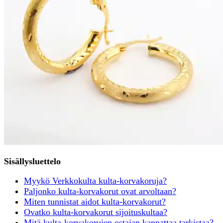
Sisällysluettelo
Myykö Verkkokulta kulta-korvakoruja?
Paljonko kulta-korvakorut ovat arvoltaan?
Miten tunnistat aidot kulta-korvakorut?
Ovatko kulta-korvakorut sijoituskultaa?
Mitä kulta-korvakorujen ostajan kannattaa tarkistaa?