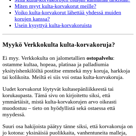
Miten myyt kulta-korvakorut meille?
Voiko kulta-korvakorut lähettää yhdessä muiden
korujen kanssa?
Usein kysyttyä kulta-korvakoruista
Myykö Verkkokulta kulta-korvakoruja?
Ei myy. Verkkokulta on jalometallien
ostopalvelu
:
ostamme kultaa, hopeaa, platinaa ja palladiumia
yksityishenkilöiltä postitse emmekä myy koruja, harkkoja
tai kolikoita. Meiltä ei siis voi ostaa kulta-korvakoruja.
Uudet korvakorut löytyvät kultasepänliikkeestä tai
korukaupasta. Tämä sivu on kirjoitettu siksi, että
ymmärtäisit, mistä kulta-korvakorujen arvo oikeasti
muodostuu – tieto on hyödyllistä sekä ostaessa että
myydessä.
Suuri osa hakijoista päätyy tänne siksi, että korvakoruja on
jo kotona: yksinäisiä puolikkaita, vanhentuneita malleja,