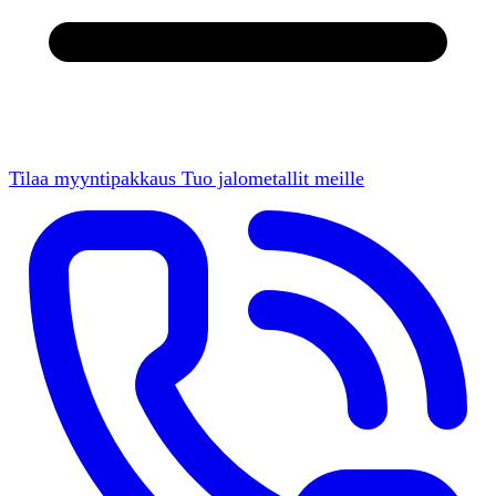
Tilaa myyntipakkaus
Tuo jalometallit meille