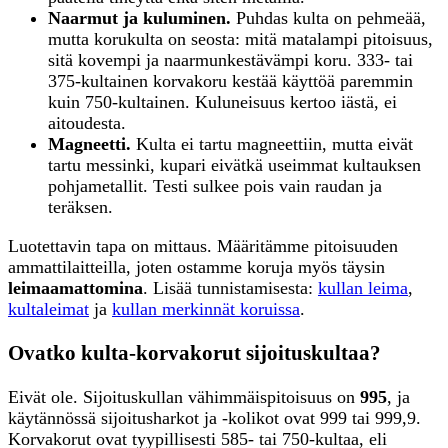
Naarmut ja kuluminen.
Puhdas kulta on pehmeää,
mutta korukulta on seosta: mitä matalampi pitoisuus,
sitä kovempi ja naarmunkestävämpi koru. 333- tai
375-kultainen korvakoru kestää käyttöä paremmin
kuin 750-kultainen. Kuluneisuus kertoo iästä, ei
aitoudesta.
Magneetti.
Kulta ei tartu magneettiin, mutta eivät
tartu messinki, kupari eivätkä useimmat kultauksen
pohjametallit. Testi sulkee pois vain raudan ja
teräksen.
Luotettavin tapa on mittaus. Määritämme pitoisuuden
ammattilaitteilla, joten ostamme koruja myös täysin
leimaamattomina
. Lisää tunnistamisesta:
kullan leima
,
kultaleimat
ja
kullan merkinnät koruissa
.
Ovatko kulta-korvakorut sijoituskultaa?
Eivät ole. Sijoituskullan vähimmäispitoisuus on
995
, ja
käytännössä sijoitusharkot ja -kolikot ovat 999 tai 999,9.
Korvakorut ovat tyypillisesti 585- tai 750-kultaa, eli