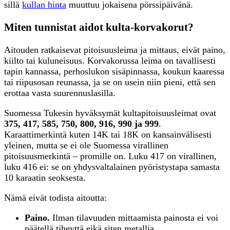
sillä
kullan hinta
muuttuu jokaisena pörssipäivänä.
Miten tunnistat aidot kulta-korvakorut?
Aitouden ratkaisevat pitoisuusleima ja mittaus, eivät paino,
kiilto tai kuluneisuus. Korvakorussa leima on tavallisesti
tapin kannassa, perhoslukon sisäpinnassa, koukun kaaressa
tai riipusosan reunassa, ja se on usein niin pieni, että sen
erottaa vasta suurennuslasilla.
Suomessa Tukesin hyväksymät kultapitoisuusleimat ovat
375, 417, 585, 750, 800, 916, 990 ja 999
.
Karaattimerkintä kuten 14K tai 18K on kansainvälisesti
yleinen, mutta se ei ole Suomessa virallinen
pitoisuusmerkintä – promille on. Luku 417 on virallinen,
luku 416 ei: se on yhdysvaltalainen pyöristystapa samasta
10 karaatin seoksesta.
Nämä eivät todista aitoutta:
Paino.
Ilman tilavuuden mittaamista painosta ei voi
päätellä tiheyttä eikä siten metallia.