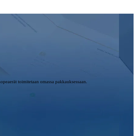
opeaerät toimitetaan omassa pakkauksessaan.