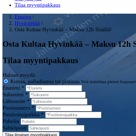
Tilaa myyntipakkaus
Etusivu
/
Hyvä tietää
/
Osta Kultaa Hyvinkää – Maksu 12h Sisällä!
Osta Kultaa Hyvinkää – Maksu 12h S
Tilaa myyntipakkaus
Haluan myydä:
Kultaa, palladiumia tai platinaa
Voit toimittaa pienet hopeae
Etunimi *
Sukunimi *
Lähiosoite *
Postinumero *
Postitoimipaikka *
Puhelin
Sähköposti
Tilaa ilmainen myyntipakkaus