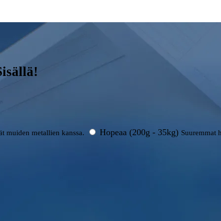
isällä!
Hopeaa (200g - 35kg)
rät muiden metallien kanssa.
Suuremmat h