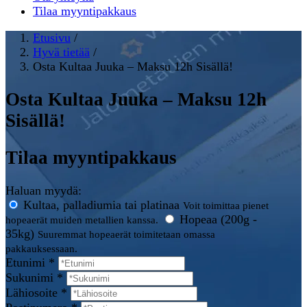
Tilaa myyntipakkaus
Etusivu
/
Hyvä tietää
/
Osta Kultaa Juuka – Maksu 12h Sisällä!
Osta Kultaa Juuka – Maksu 12h
Sisällä!
Tilaa myyntipakkaus
Haluan myydä:
Kultaa, palladiumia tai platinaa
Voit toimittaa pienet
Hopeaa (200g -
hopeaerät muiden metallien kanssa.
35kg)
Suuremmat hopeaerät toimitetaan omassa
pakkauksessaan.
Etunimi *
Sukunimi *
Lähiosoite *