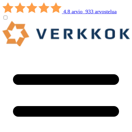
4.8 arvio 933 arvostelua