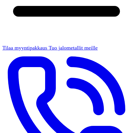
Tilaa myyntipakkaus
Tuo jalometallit meille