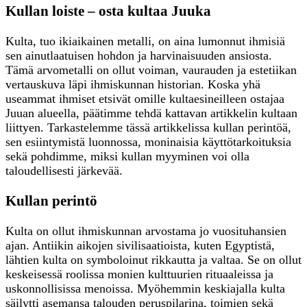
Kullan loiste – osta kultaa Juuka
Kulta, tuo ikiaikainen metalli, on aina lumonnut ihmisiä
sen ainutlaatuisen hohdon ja harvinaisuuden ansiosta.
Tämä arvometalli on ollut voiman, vaurauden ja estetiikan
vertauskuva läpi ihmiskunnan historian. Koska yhä
useammat ihmiset etsivät omille kultaesineilleen ostajaa
Juuan alueella, päätimme tehdä kattavan artikkelin kultaan
liittyen. Tarkastelemme tässä artikkelissa kullan perintöä,
sen esiintymistä luonnossa, moninaisia käyttötarkoituksia
sekä pohdimme, miksi kullan myyminen voi olla
taloudellisesti järkevää.
Kullan perintö
Kulta on ollut ihmiskunnan arvostama jo vuosituhansien
ajan. Antiikin aikojen sivilisaatioista, kuten Egyptistä,
lähtien kulta on symboloinut rikkautta ja valtaa. Se on ollut
keskeisessä roolissa monien kulttuurien rituaaleissa ja
uskonnollisissa menoissa. Myöhemmin keskiajalla kulta
säilytti asemansa talouden peruspilarina, toimien sekä