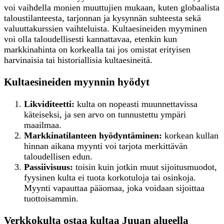
voi vaihdella monien muuttujien mukaan, kuten globaalista
taloustilanteesta, tarjonnan ja kysynnän suhteesta sekä
valuuttakurssien vaihteluista. Kultaesineiden myyminen
voi olla taloudellisesti kannattavaa, etenkin kun
markkinahinta on korkealla tai jos omistat erityisen
harvinaisia tai historiallisia kultaesineitä.
Kultaesineiden myynnin hyödyt
Likviditeetti:
kulta on nopeasti muunnettavissa
käteiseksi, ja sen arvo on tunnustettu ympäri
maailmaa.
Markkinatilanteen hyödyntäminen:
korkean kullan
hinnan aikana myynti voi tarjota merkittävän
taloudellisen edun.
Passiivisuus:
toisin kuin jotkin muut sijoitusmuodot,
fyysinen kulta ei tuota korkotuloja tai osinkoja.
Myynti vapauttaa pääomaa, joka voidaan sijoittaa
tuottoisammin.
Verkkokulta ostaa kultaa Juuan alueella