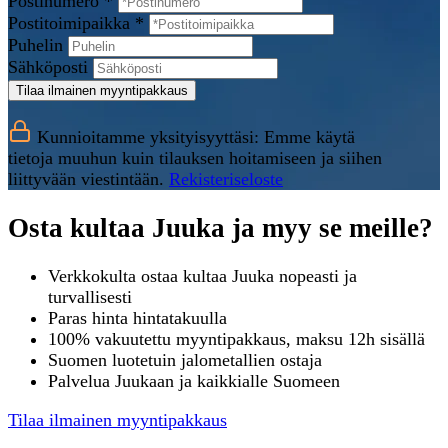
Postinumero *
Postitoimipaikka *
Puhelin
Sähköposti
Tilaa ilmainen myyntipakkaus
Kunnioitamme yksityisyyttäsi: Emme käytä
tietoja muuhun kuin tilauksen hoitamiseen ja siihen
liittyvään viestintään.
Rekisteriseloste
Osta kultaa Juuka ja myy se meille?
Verkkokulta ostaa kultaa Juuka nopeasti ja
turvallisesti
Paras hinta hintatakuulla
100% vakuutettu myyntipakkaus, maksu 12h sisällä
Suomen luotetuin jalometallien ostaja
Palvelua Juukaan ja kaikkialle Suomeen
Tilaa ilmainen myyntipakkaus