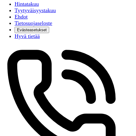
Hintatakuu
Tyytyväisyystakuu
Ehdot
Tietosuojaseloste
Evästeasetukset
Hyvä tietää