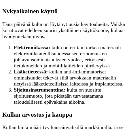
Nykyaikainen käyttö
Tänä päivänä kulta on löytänyt uusia käyttöalueita. Vaikka
korut ovat edelleen suurin yksittäinen käyttökohde, kultaa
hyödynnetään myös:
Elektroniikassa:
kulta on erittäin tärkeä materiaali
elektroniikkateollisuudessa sen erinomaisten
johtavuusominaisuuksien vuoksi, erityisesti
tietokoneiden ja mobiililaitteiden piirilevyissä.
Lääketieteessä:
kullan anti-inflammatoriset
ominaisuudet tekevät siitä arvokkaan materiaalin
tietyissä lääketieteellisissä laitteissa ja implantteissa.
Sijoitusinstrumenttina:
kulta on suosittu
sijoitusmuoto, jota pidetään turvasatamana
taloudellisesti epävakaina aikoina.
Kullan arvostus ja kauppa
Kullan hinta määrittyy kansainvälisillä markkinoilla, ja se