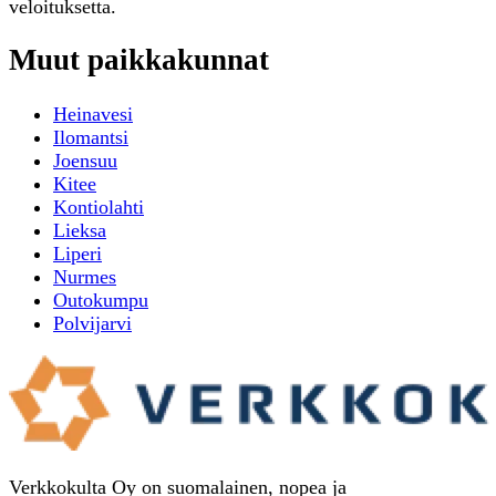
veloituksetta.
Muut paikkakunnat
Heinavesi
Ilomantsi
Joensuu
Kitee
Kontiolahti
Lieksa
Liperi
Nurmes
Outokumpu
Polvijarvi
Verkkokulta Oy on suomalainen, nopea ja