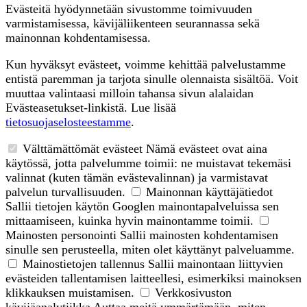
Evästeitä hyödynnetään sivustomme toimivuuden
varmistamisessa, kävijäliikenteen seurannassa sekä
mainonnan kohdentamisessa.
Kun hyväksyt evästeet, voimme kehittää palvelustamme
entistä paremman ja tarjota sinulle olennaista sisältöä. Voit
muuttaa valintaasi milloin tahansa sivun alalaidan
Evästeasetukset-linkistä. Lue lisää
tietosuojaselosteestamme
.
Välttämättömät evästeet
Nämä evästeet ovat aina
käytössä, jotta palvelumme toimii: ne muistavat tekemäsi
valinnat (kuten tämän evästevalinnan) ja varmistavat
palvelun turvallisuuden.
Mainonnan käyttäjätiedot
Sallii tietojen käytön Googlen mainontapalveluissa sen
mittaamiseen, kuinka hyvin mainontamme toimii.
Mainosten personointi
Sallii mainosten kohdentamisen
sinulle sen perusteella, miten olet käyttänyt palveluamme.
Mainostietojen tallennus
Sallii mainontaan liittyvien
evästeiden tallentamisen laitteellesi, esimerkiksi mainoksen
klikkauksen muistamisen.
Verkkosivuston
kävijäanalytiikka
Auttaa meitä ymmärtämään, miten