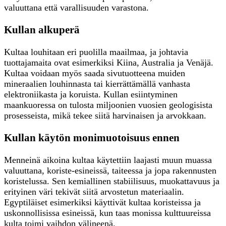
valuuttana että varallisuuden varastona.
Kullan alkuperä
Kultaa louhitaan eri puolilla maailmaa, ja johtavia
tuottajamaita ovat esimerkiksi Kiina, Australia ja Venäjä.
Kultaa voidaan myös saada sivutuotteena muiden
mineraalien louhinnasta tai kierrättämällä vanhasta
elektroniikasta ja koruista. Kullan esiintyminen
maankuoressa on tulosta miljoonien vuosien geologisista
prosesseista, mikä tekee siitä harvinaisen ja arvokkaan.
Kullan käytön monimuotoisuus ennen
Menneinä aikoina kultaa käytettiin laajasti muun muassa
valuuttana, koriste-esineissä, taiteessa ja jopa rakennusten
koristelussa. Sen kemiallinen stabiilisuus, muokattavuus ja
erityinen väri tekivät siitä arvostetun materiaalin.
Egyptiläiset esimerkiksi käyttivät kultaa koristeissa ja
uskonnollisissa esineissä, kun taas monissa kulttuureissa
kulta toimi vaihdon välineenä.