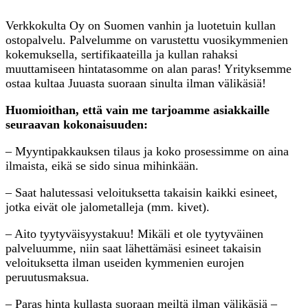
Verkkokulta Oy on Suomen vanhin ja luotetuin kullan
ostopalvelu. Palvelumme on varustettu vuosikymmenien
kokemuksella, sertifikaateilla ja kullan rahaksi
muuttamiseen hintatasomme on alan paras! Yrityksemme
ostaa kultaa Juuasta suoraan sinulta ilman välikäsiä!
Huomioithan, että vain me tarjoamme asiakkaille
seuraavan kokonaisuuden:
– Myyntipakkauksen tilaus ja koko prosessimme on aina
ilmaista, eikä se sido sinua mihinkään.
– Saat halutessasi veloituksetta takaisin kaikki esineet,
jotka eivät ole jalometalleja (mm. kivet).
– Aito tyytyväisyystakuu! Mikäli et ole tyytyväinen
palveluumme, niin saat lähettämäsi esineet takaisin
veloituksetta ilman useiden kymmenien eurojen
peruutusmaksua.
– Paras hinta kullasta suoraan meiltä ilman välikäsiä –