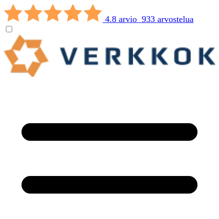
4.8 arvio 933 arvostelua