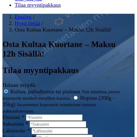
Tilaa myyntipakkaus
Etusivu
/
Hyvä tietää
/
Osta Kultaa Kuortane – Maksu 12h Sisällä!
Osta Kultaa Kuortane – Maksu
12h Sisällä!
Tilaa myyntipakkaus
Haluan myydä:
Kultaa, palladiumia tai platinaa
Voit toimittaa pienet
Hopeaa (200g -
hopeaerät muiden metallien kanssa.
35kg)
Suuremmat hopeaerät toimitetaan omassa
pakkauksessaan.
Etunimi *
Sukunimi *
Lähiosoite *