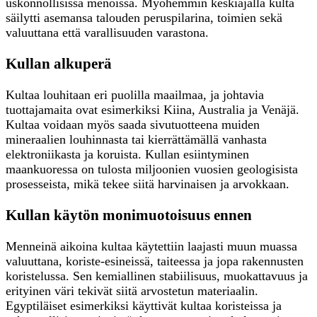
uskonnollisissa menoissa. Myöhemmin keskiajalla kulta
säilytti asemansa talouden peruspilarina, toimien sekä
valuuttana että varallisuuden varastona.
Kullan alkuperä
Kultaa louhitaan eri puolilla maailmaa, ja johtavia
tuottajamaita ovat esimerkiksi Kiina, Australia ja Venäjä.
Kultaa voidaan myös saada sivutuotteena muiden
mineraalien louhinnasta tai kierrättämällä vanhasta
elektroniikasta ja koruista. Kullan esiintyminen
maankuoressa on tulosta miljoonien vuosien geologisista
prosesseista, mikä tekee siitä harvinaisen ja arvokkaan.
Kullan käytön monimuotoisuus ennen
Menneinä aikoina kultaa käytettiin laajasti muun muassa
valuuttana, koriste-esineissä, taiteessa ja jopa rakennusten
koristelussa. Sen kemiallinen stabiilisuus, muokattavuus ja
erityinen väri tekivät siitä arvostetun materiaalin.
Egyptiläiset esimerkiksi käyttivät kultaa koristeissa ja