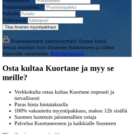
Postinumero *
Postitoimipaikka *
Puhelin
Sähköposti
Tilaa ilmainen myyntipakkaus
Kunnioitamme yksityisyyttäsi: Emme käytä
tietoja muuhun kuin tilauksen hoitamiseen ja siihen
liittyvään viestintään.
Rekisteriseloste
Osta kultaa Kuortane ja myy se
meille?
Verkkokulta ostaa kultaa Kuortane nopeasti ja
turvallisesti
Paras hinta hintatakuulla
100% vakuutettu myyntipakkaus, maksu 12h sisällä
Suomen luotetuin jalometallien ostaja
Palvelua Kuortaneeseen ja kaikkialle Suomeen