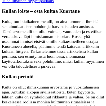
Tilaa ilmainen myyntipakkaus
Kullan loiste – osta kultaa Kuortane
Kulta, tuo ikiaikainen metalli, on aina lumonnut ihmisiä
sen ainutlaatuisen hohdon ja harvinaisuuden ansiosta.
Tämä arvometalli on ollut voiman, vaurauden ja estetiikan
vertauskuva läpi ihmiskunnan historian. Koska yhä
useammat ihmiset etsivät omille kultaesineilleen ostajaa
Kuortaneen alueella, päätimme tehdä kattavan artikkelin
kultaan liittyen. Tarkastelemme tässä artikkelissa kullan
perintöä, sen esiintymistä luonnossa, moninaisia
käyttötarkoituksia sekä pohdimme, miksi kullan myyminen
voi olla taloudellisesti järkevää.
Kullan perintö
Kulta on ollut ihmiskunnan arvostama jo vuosituhansien
ajan. Antiikin aikojen sivilisaatioista, kuten Egyptistä,
lähtien kulta on symboloinut rikkautta ja valtaa. Se on ollut
keskeisessä roolissa monien kulttuurien rituaaleissa ja