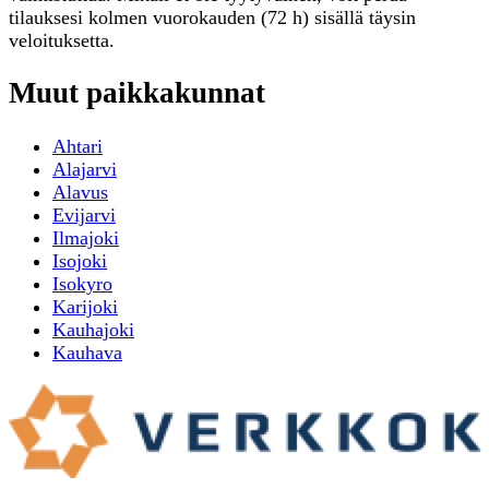
tilauksesi kolmen vuorokauden (72 h) sisällä täysin
veloituksetta.
Muut paikkakunnat
Ahtari
Alajarvi
Alavus
Evijarvi
Ilmajoki
Isojoki
Isokyro
Karijoki
Kauhajoki
Kauhava