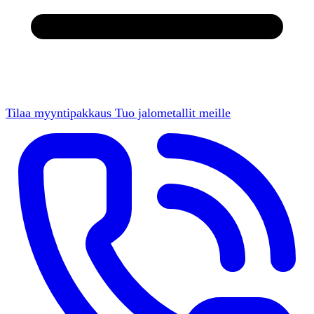
Tilaa myyntipakkaus
Tuo jalometallit meille