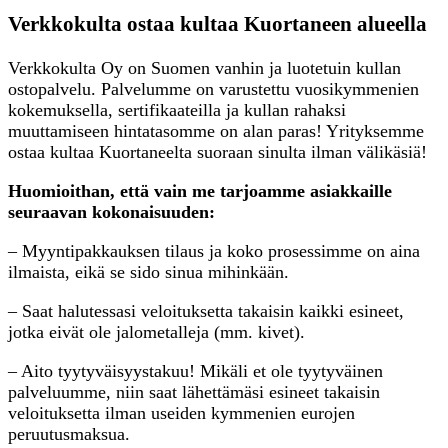
Verkkokulta ostaa kultaa Kuortaneen alueella
Verkkokulta Oy on Suomen vanhin ja luotetuin kullan
ostopalvelu. Palvelumme on varustettu vuosikymmenien
kokemuksella, sertifikaateilla ja kullan rahaksi
muuttamiseen hintatasomme on alan paras! Yrityksemme
ostaa kultaa Kuortaneelta suoraan sinulta ilman välikäsiä!
Huomioithan, että vain me tarjoamme asiakkaille
seuraavan kokonaisuuden:
– Myyntipakkauksen tilaus ja koko prosessimme on aina
ilmaista, eikä se sido sinua mihinkään.
– Saat halutessasi veloituksetta takaisin kaikki esineet,
jotka eivät ole jalometalleja (mm. kivet).
– Aito tyytyväisyystakuu! Mikäli et ole tyytyväinen
palveluumme, niin saat lähettämäsi esineet takaisin
veloituksetta ilman useiden kymmenien eurojen
peruutusmaksua.