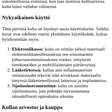
uskonnollisissa esineissä, kun taas monissa kulttuureissa
kulta toimi vaihdon välineenä.
Nykyaikainen käyttö
Tänä päivänä kulta on löytänyt uusia käyttöalueita. Vaikka
korut ovat edelleen suurin yksittäinen käyttökohde, kultaa
hyödynnetään myös:
Elektroniikassa:
kulta on erittäin tärkeä materiaali
elektroniikkateollisuudessa sen erinomaisten
johtavuusominaisuuksien vuoksi, erityisesti
tietokoneiden ja mobiililaitteiden piirilevyissä.
Lääketieteessä:
kullan anti-inflammatoriset
ominaisuudet tekevät siitä arvokkaan materiaalin
tietyissä lääketieteellisissä laitteissa ja implantteissa.
Sijoitusinstrumenttina:
kulta on suosittu
sijoitusmuoto, jota pidetään turvasatamana
taloudellisesti epävakaina aikoina.
Kullan arvostus ja kauppa