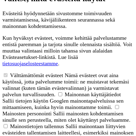
Evästeitä hyödynnetään sivustomme toimivuuden
varmistamisessa, kävijäliikenteen seurannassa sekä
mainonnan kohdentamisessa.
Kun hyväksyt evästeet, voimme kehittää palvelustamme
entistä paremman ja tarjota sinulle olennaista sisältöä. Voit
muuttaa valintaasi milloin tahansa sivun alalaidan
Evästeasetukset-linkistä. Lue lisää
tietosuojaselosteestamme
.
Välttämättömät evästeet
Nämä evästeet ovat aina
käytössä, jotta palvelumme toimii: ne muistavat tekemäsi
valinnat (kuten tämän evästevalinnan) ja varmistavat
palvelun turvallisuuden.
Mainonnan käyttäjätiedot
Sallii tietojen käytön Googlen mainontapalveluissa sen
mittaamiseen, kuinka hyvin mainontamme toimii.
Mainosten personointi
Sallii mainosten kohdentamisen
sinulle sen perusteella, miten olet käyttänyt palveluamme.
Mainostietojen tallennus
Sallii mainontaan liittyvien
evästeiden tallentamisen laitteellesi, esimerkiksi mainoksen