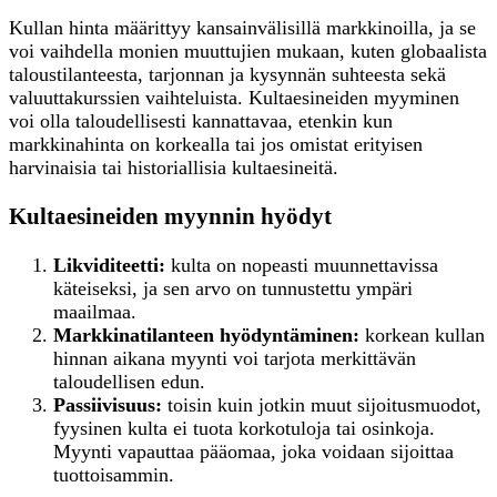
Kullan hinta määrittyy kansainvälisillä markkinoilla, ja se
voi vaihdella monien muuttujien mukaan, kuten globaalista
taloustilanteesta, tarjonnan ja kysynnän suhteesta sekä
valuuttakurssien vaihteluista. Kultaesineiden myyminen
voi olla taloudellisesti kannattavaa, etenkin kun
markkinahinta on korkealla tai jos omistat erityisen
harvinaisia tai historiallisia kultaesineitä.
Kultaesineiden myynnin hyödyt
Likviditeetti:
kulta on nopeasti muunnettavissa
käteiseksi, ja sen arvo on tunnustettu ympäri
maailmaa.
Markkinatilanteen hyödyntäminen:
korkean kullan
hinnan aikana myynti voi tarjota merkittävän
taloudellisen edun.
Passiivisuus:
toisin kuin jotkin muut sijoitusmuodot,
fyysinen kulta ei tuota korkotuloja tai osinkoja.
Myynti vapauttaa pääomaa, joka voidaan sijoittaa
tuottoisammin.