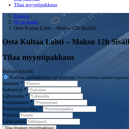
Tilaa myyntipakkaus
Etusivu
/
Hyvä tietää
/
Osta Kultaa Lahti – Maksu 12h Sisällä!
Osta Kultaa Lahti – Maksu 12h Sisäl
Tilaa myyntipakkaus
Haluan myydä:
Kultaa, palladiumia tai platinaa
Voit toimittaa pienet hopeae
Etunimi *
Sukunimi *
Lähiosoite *
Postinumero *
Postitoimipaikka *
Puhelin
Sähköposti
Tilaa ilmainen myyntipakkaus