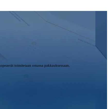
opeaerät toimitetaan omassa pakkauksessaan.