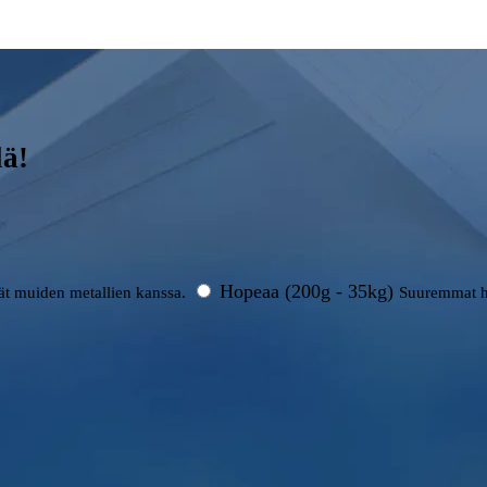
lä!
Hopeaa (200g - 35kg)
rät muiden metallien kanssa.
Suuremmat h