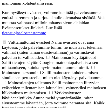
mainonnan kohdentamisessa.
Kun hyväksyt evästeet, voimme kehittää palvelustamme
entistä paremman ja tarjota sinulle olennaista sisältöä. Voit
muuttaa valintaasi milloin tahansa sivun alalaidan
Evästeasetukset-linkistä. Lue lisää
tietosuojaselosteestamme
.
Välttämättömät evästeet
Nämä evästeet ovat aina
käytössä, jotta palvelumme toimii: ne muistavat tekemäsi
valinnat (kuten tämän evästevalinnan) ja varmistavat
palvelun turvallisuuden.
Mainonnan käyttäjätiedot
Sallii tietojen käytön Googlen mainontapalveluissa sen
mittaamiseen, kuinka hyvin mainontamme toimii.
Mainosten personointi
Sallii mainosten kohdentamisen
sinulle sen perusteella, miten olet käyttänyt palveluamme.
Mainostietojen tallennus
Sallii mainontaan liittyvien
evästeiden tallentamisen laitteellesi, esimerkiksi mainoksen
klikkauksen muistamisen.
Verkkosivuston
kävijäanalytiikka
Auttaa meitä ymmärtämään, miten
sivustoamme käytetään, jotta voimme parantaa sitä. Kaikki
keräämämme tiedot ovat nimettömiä.