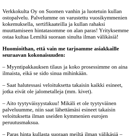
Verkkokulta Oy on Suomen vanhin ja luotetuin kullan
ostopalvelu. Palvelumme on varustettu vuosikymmenien
kokemuksella, sertifikaateilla ja kullan rahaksi
muuttamiseen hintatasomme on alan paras! Yrityksemme
ostaa kultaa Lemiltä suoraan sinulta ilman välikäsiä!
Huomioithan, että vain me tarjoamme asiakkaille
seuraavan kokonaisuuden:
– Myyntipakkauksen tilaus ja koko prosessimme on aina
ilmaista, eikä se sido sinua mihinkään.
– Saat halutessasi veloituksetta takaisin kaikki esineet,
jotka eivät ole jalometalleja (mm. kivet).
– Aito tyytyväisyystakuu! Mikäli et ole tyytyväinen
palveluumme, niin saat lähettämäsi esineet takaisin
veloituksetta ilman useiden kymmenien eurojen
peruutusmaksua.
– Paras hinta kullasta suoraan meiltä ilman välikäsiä –