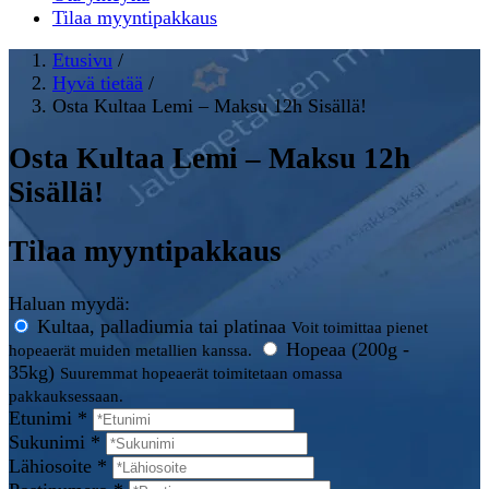
Tilaa myyntipakkaus
Etusivu
/
Hyvä tietää
/
Osta Kultaa Lemi – Maksu 12h Sisällä!
Osta Kultaa Lemi – Maksu 12h
Sisällä!
Tilaa myyntipakkaus
Haluan myydä:
Kultaa, palladiumia tai platinaa
Voit toimittaa pienet
Hopeaa (200g -
hopeaerät muiden metallien kanssa.
35kg)
Suuremmat hopeaerät toimitetaan omassa
pakkauksessaan.
Etunimi *
Sukunimi *
Lähiosoite *