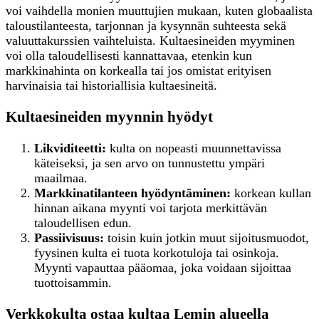
voi vaihdella monien muuttujien mukaan, kuten globaalista
taloustilanteesta, tarjonnan ja kysynnän suhteesta sekä
valuuttakurssien vaihteluista. Kultaesineiden myyminen
voi olla taloudellisesti kannattavaa, etenkin kun
markkinahinta on korkealla tai jos omistat erityisen
harvinaisia tai historiallisia kultaesineitä.
Kultaesineiden myynnin hyödyt
Likviditeetti:
kulta on nopeasti muunnettavissa
käteiseksi, ja sen arvo on tunnustettu ympäri
maailmaa.
Markkinatilanteen hyödyntäminen:
korkean kullan
hinnan aikana myynti voi tarjota merkittävän
taloudellisen edun.
Passiivisuus:
toisin kuin jotkin muut sijoitusmuodot,
fyysinen kulta ei tuota korkotuloja tai osinkoja.
Myynti vapauttaa pääomaa, joka voidaan sijoittaa
tuottoisammin.
Verkkokulta ostaa kultaa Lemin alueella