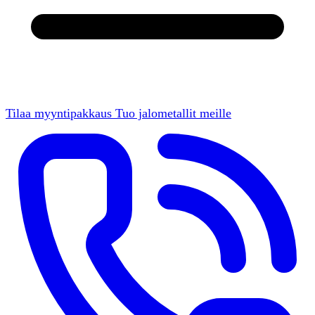
Tilaa myyntipakkaus
Tuo jalometallit meille