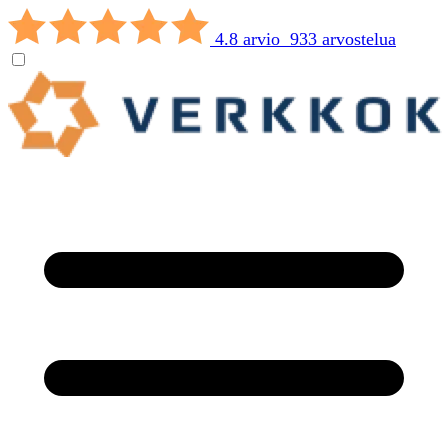
4.8 arvio 933 arvostelua