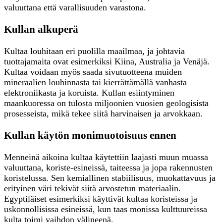
valuuttana että varallisuuden varastona.
Kullan alkuperä
Kultaa louhitaan eri puolilla maailmaa, ja johtavia
tuottajamaita ovat esimerkiksi Kiina, Australia ja Venäjä.
Kultaa voidaan myös saada sivutuotteena muiden
mineraalien louhinnasta tai kierrättämällä vanhasta
elektroniikasta ja koruista. Kullan esiintyminen
maankuoressa on tulosta miljoonien vuosien geologisista
prosesseista, mikä tekee siitä harvinaisen ja arvokkaan.
Kullan käytön monimuotoisuus ennen
Menneinä aikoina kultaa käytettiin laajasti muun muassa
valuuttana, koriste-esineissä, taiteessa ja jopa rakennusten
koristelussa. Sen kemiallinen stabiilisuus, muokattavuus ja
erityinen väri tekivät siitä arvostetun materiaalin.
Egyptiläiset esimerkiksi käyttivät kultaa koristeissa ja
uskonnollisissa esineissä, kun taas monissa kulttuureissa
kulta toimi vaihdon välineenä.