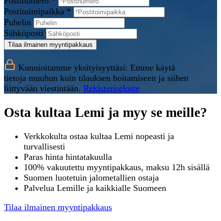
Postinumero *
Postitoimipaikka *
Puhelin
Sähköposti
Tilaa ilmainen myyntipakkaus
Kunnioitamme yksityisyyttäsi: Emme käytä
tietoja muuhun kuin tilauksen hoitamiseen ja siihen
liittyvään viestintään.
Rekisteriseloste
Osta kultaa Lemi ja myy se meille?
Verkkokulta ostaa kultaa Lemi nopeasti ja
turvallisesti
Paras hinta hintatakuulla
100% vakuutettu myyntipakkaus, maksu 12h sisällä
Suomen luotetuin jalometallien ostaja
Palvelua Lemille ja kaikkialle Suomeen
Tilaa ilmainen myyntipakkaus