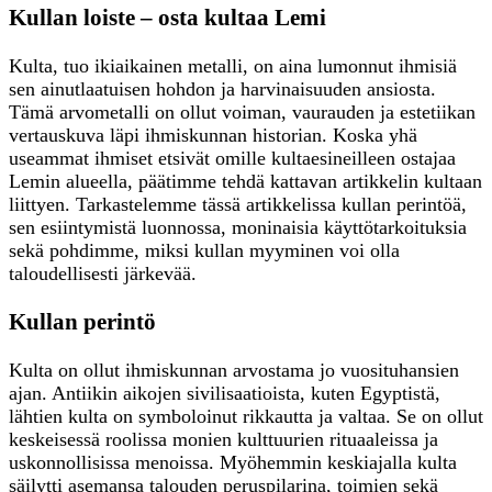
Kullan loiste – osta kultaa Lemi
Kulta, tuo ikiaikainen metalli, on aina lumonnut ihmisiä
sen ainutlaatuisen hohdon ja harvinaisuuden ansiosta.
Tämä arvometalli on ollut voiman, vaurauden ja estetiikan
vertauskuva läpi ihmiskunnan historian. Koska yhä
useammat ihmiset etsivät omille kultaesineilleen ostajaa
Lemin alueella, päätimme tehdä kattavan artikkelin kultaan
liittyen. Tarkastelemme tässä artikkelissa kullan perintöä,
sen esiintymistä luonnossa, moninaisia käyttötarkoituksia
sekä pohdimme, miksi kullan myyminen voi olla
taloudellisesti järkevää.
Kullan perintö
Kulta on ollut ihmiskunnan arvostama jo vuosituhansien
ajan. Antiikin aikojen sivilisaatioista, kuten Egyptistä,
lähtien kulta on symboloinut rikkautta ja valtaa. Se on ollut
keskeisessä roolissa monien kulttuurien rituaaleissa ja
uskonnollisissa menoissa. Myöhemmin keskiajalla kulta
säilytti asemansa talouden peruspilarina, toimien sekä