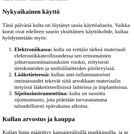
Nykyaikainen käyttö
Tänä päivänä kulta on löytänyt uusia käyttöalueita. Vaikka
korut ovat edelleen suurin yksittäinen käyttökohde, kultaa
hyödynnetään myös:
Elektroniikassa:
kulta on erittäin tärkeä materiaali
elektroniikkateollisuudessa sen erinomaisten
johtavuusominaisuuksien vuoksi, erityisesti
tietokoneiden ja mobiililaitteiden piirilevyissä.
Lääketieteessä:
kullan anti-inflammatoriset
ominaisuudet tekevät siitä arvokkaan materiaalin
tietyissä lääketieteellisissä laitteissa ja implantteissa.
Sijoitusinstrumenttina:
kulta on suosittu
sijoitusmuoto, jota pidetään turvasatamana
taloudellisesti epävakaina aikoina.
Kullan arvostus ja kauppa
Kullan hinta määrittyy kansainvälisillä markkinoilla, ja se