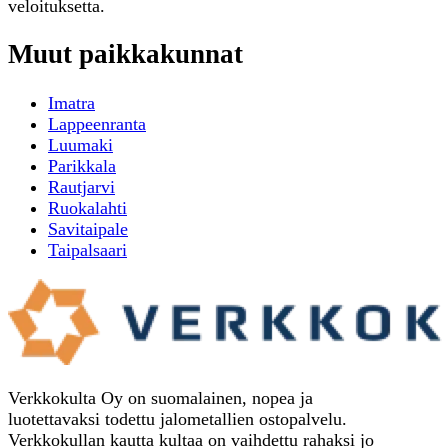
veloituksetta.
Muut paikkakunnat
Imatra
Lappeenranta
Luumaki
Parikkala
Rautjarvi
Ruokalahti
Savitaipale
Taipalsaari
Verkkokulta Oy on suomalainen, nopea ja
luotettavaksi todettu jalometallien ostopalvelu.
Verkkokullan kautta kultaa on vaihdettu rahaksi jo