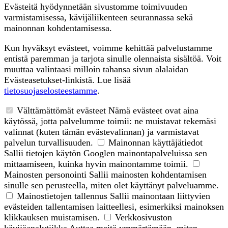
Evästeitä hyödynnetään sivustomme toimivuuden
varmistamisessa, kävijäliikenteen seurannassa sekä
mainonnan kohdentamisessa.
Kun hyväksyt evästeet, voimme kehittää palvelustamme
entistä paremman ja tarjota sinulle olennaista sisältöä. Voit
muuttaa valintaasi milloin tahansa sivun alalaidan
Evästeasetukset-linkistä. Lue lisää
tietosuojaselosteestamme
.
Välttämättömät evästeet
Nämä evästeet ovat aina
käytössä, jotta palvelumme toimii: ne muistavat tekemäsi
valinnat (kuten tämän evästevalinnan) ja varmistavat
palvelun turvallisuuden.
Mainonnan käyttäjätiedot
Sallii tietojen käytön Googlen mainontapalveluissa sen
mittaamiseen, kuinka hyvin mainontamme toimii.
Mainosten personointi
Sallii mainosten kohdentamisen
sinulle sen perusteella, miten olet käyttänyt palveluamme.
Mainostietojen tallennus
Sallii mainontaan liittyvien
evästeiden tallentamisen laitteellesi, esimerkiksi mainoksen
klikkauksen muistamisen.
Verkkosivuston
kävijäanalytiikka
Auttaa meitä ymmärtämään, miten