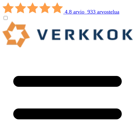
4.8 arvio 933 arvostelua