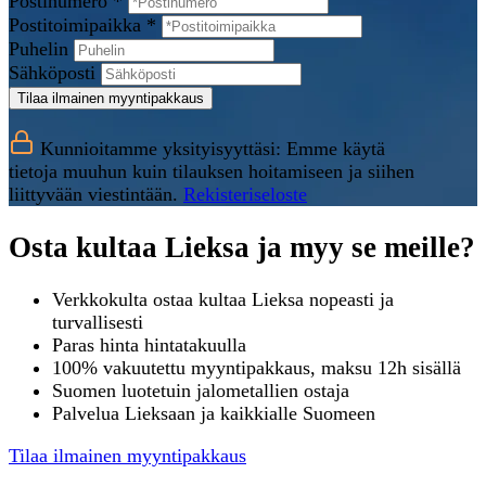
Postinumero *
Postitoimipaikka *
Puhelin
Sähköposti
Tilaa ilmainen myyntipakkaus
Kunnioitamme yksityisyyttäsi: Emme käytä
tietoja muuhun kuin tilauksen hoitamiseen ja siihen
liittyvään viestintään.
Rekisteriseloste
Osta kultaa Lieksa ja myy se meille?
Verkkokulta ostaa kultaa Lieksa nopeasti ja
turvallisesti
Paras hinta hintatakuulla
100% vakuutettu myyntipakkaus, maksu 12h sisällä
Suomen luotetuin jalometallien ostaja
Palvelua Lieksaan ja kaikkialle Suomeen
Tilaa ilmainen myyntipakkaus