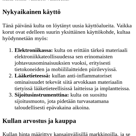
Nykyaikainen käyttö
Tänä päivänä kulta on löytänyt uusia käyttöalueita. Vaikka
korut ovat edelleen suurin yksittäinen käyttökohde, kultaa
hyödynnetään myös:
Elektroniikassa:
kulta on erittäin tärkeä materiaali
elektroniikkateollisuudessa sen erinomaisten
johtavuusominaisuuksien vuoksi, erityisesti
tietokoneiden ja mobiililaitteiden piirilevyissä.
Lääketieteessä:
kullan anti-inflammatoriset
ominaisuudet tekevät siitä arvokkaan materiaalin
tietyissä lääketieteellisissä laitteissa ja implantteissa.
Sijoitusinstrumenttina:
kulta on suosittu
sijoitusmuoto, jota pidetään turvasatamana
taloudellisesti epävakaina aikoina.
Kullan arvostus ja kauppa
Kullan hinta määrittyy kansainvälisillä markkinoilla, ja se