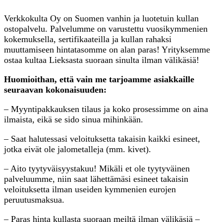
Verkkokulta Oy on Suomen vanhin ja luotetuin kullan
ostopalvelu. Palvelumme on varustettu vuosikymmenien
kokemuksella, sertifikaateilla ja kullan rahaksi
muuttamiseen hintatasomme on alan paras! Yrityksemme
ostaa kultaa Lieksasta suoraan sinulta ilman välikäsiä!
Huomioithan, että vain me tarjoamme asiakkaille
seuraavan kokonaisuuden:
– Myyntipakkauksen tilaus ja koko prosessimme on aina
ilmaista, eikä se sido sinua mihinkään.
– Saat halutessasi veloituksetta takaisin kaikki esineet,
jotka eivät ole jalometalleja (mm. kivet).
– Aito tyytyväisyystakuu! Mikäli et ole tyytyväinen
palveluumme, niin saat lähettämäsi esineet takaisin
veloituksetta ilman useiden kymmenien eurojen
peruutusmaksua.
– Paras hinta kullasta suoraan meiltä ilman välikäsiä –