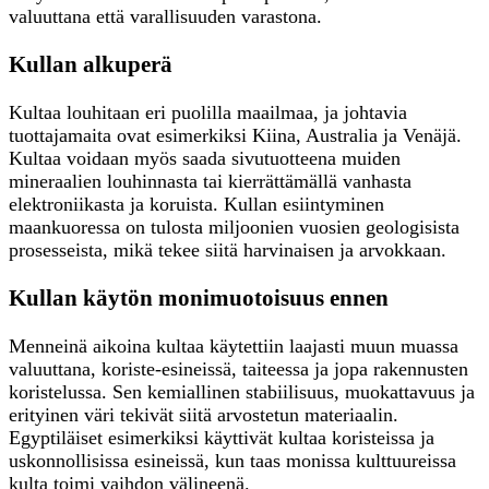
valuuttana että varallisuuden varastona.
Kullan alkuperä
Kultaa louhitaan eri puolilla maailmaa, ja johtavia
tuottajamaita ovat esimerkiksi Kiina, Australia ja Venäjä.
Kultaa voidaan myös saada sivutuotteena muiden
mineraalien louhinnasta tai kierrättämällä vanhasta
elektroniikasta ja koruista. Kullan esiintyminen
maankuoressa on tulosta miljoonien vuosien geologisista
prosesseista, mikä tekee siitä harvinaisen ja arvokkaan.
Kullan käytön monimuotoisuus ennen
Menneinä aikoina kultaa käytettiin laajasti muun muassa
valuuttana, koriste-esineissä, taiteessa ja jopa rakennusten
koristelussa. Sen kemiallinen stabiilisuus, muokattavuus ja
erityinen väri tekivät siitä arvostetun materiaalin.
Egyptiläiset esimerkiksi käyttivät kultaa koristeissa ja
uskonnollisissa esineissä, kun taas monissa kulttuureissa
kulta toimi vaihdon välineenä.