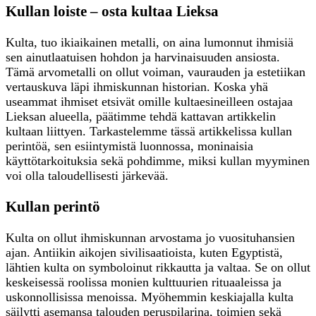
Kullan loiste – osta kultaa Lieksa
Kulta, tuo ikiaikainen metalli, on aina lumonnut ihmisiä
sen ainutlaatuisen hohdon ja harvinaisuuden ansiosta.
Tämä arvometalli on ollut voiman, vaurauden ja estetiikan
vertauskuva läpi ihmiskunnan historian. Koska yhä
useammat ihmiset etsivät omille kultaesineilleen ostajaa
Lieksan alueella, päätimme tehdä kattavan artikkelin
kultaan liittyen. Tarkastelemme tässä artikkelissa kullan
perintöä, sen esiintymistä luonnossa, moninaisia
käyttötarkoituksia sekä pohdimme, miksi kullan myyminen
voi olla taloudellisesti järkevää.
Kullan perintö
Kulta on ollut ihmiskunnan arvostama jo vuosituhansien
ajan. Antiikin aikojen sivilisaatioista, kuten Egyptistä,
lähtien kulta on symboloinut rikkautta ja valtaa. Se on ollut
keskeisessä roolissa monien kulttuurien rituaaleissa ja
uskonnollisissa menoissa. Myöhemmin keskiajalla kulta
säilytti asemansa talouden peruspilarina, toimien sekä