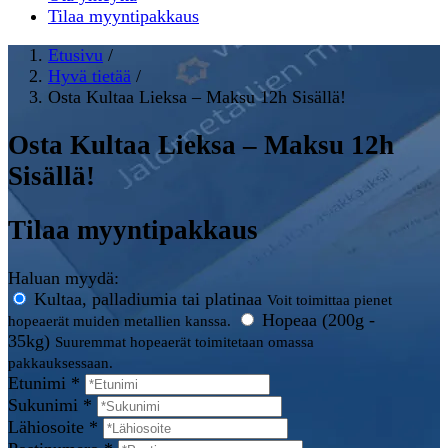
Tilaa myyntipakkaus
Etusivu
/
Hyvä tietää
/
Osta Kultaa Lieksa – Maksu 12h Sisällä!
Osta Kultaa Lieksa – Maksu 12h
Sisällä!
Tilaa myyntipakkaus
Haluan myydä:
Kultaa, palladiumia tai platinaa
Voit toimittaa pienet
Hopeaa (200g -
hopeaerät muiden metallien kanssa.
35kg)
Suuremmat hopeaerät toimitetaan omassa
pakkauksessaan.
Etunimi *
Sukunimi *
Lähiosoite *