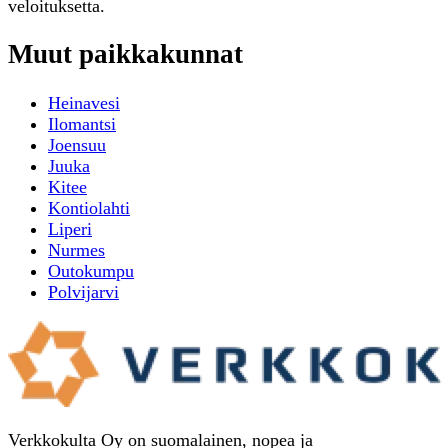
veloituksetta.
Muut paikkakunnat
Heinavesi
Ilomantsi
Joensuu
Juuka
Kitee
Kontiolahti
Liperi
Nurmes
Outokumpu
Polvijarvi
Verkkokulta Oy on suomalainen, nopea ja