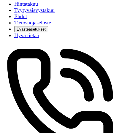
Hintatakuu
Tyytyväisyystakuu
Ehdot
Tietosuojaseloste
Evästeasetukset
Hyvä tietää