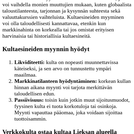
voi vaihdella monien muuttujien mukaan, kuten globaalista
taloustilanteesta, tarjonnan ja kysynnän suhteesta sekä
valuuttakurssien vaihteluista. Kultaesineiden myyminen
voi olla taloudellisesti kannattavaa, etenkin kun
markkinahinta on korkealla tai jos omistat erityisen
harvinaisia tai historiallisia kultaesineitä.
Kultaesineiden myynnin hyödyt
Likviditeetti:
kulta on nopeasti muunnettavissa
käteiseksi, ja sen arvo on tunnustettu ympäri
maailmaa.
Markkinatilanteen hyödyntäminen:
korkean kullan
hinnan aikana myynti voi tarjota merkittävän
taloudellisen edun.
Passiivisuus:
toisin kuin jotkin muut sijoitusmuodot,
fyysinen kulta ei tuota korkotuloja tai osinkoja.
Myynti vapauttaa pääomaa, joka voidaan sijoittaa
tuottoisammin.
Verkkokulta ostaa kultaa Lieksan alueella