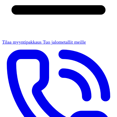
Tilaa myyntipakkaus
Tuo jalometallit meille