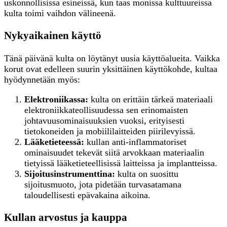
uskonnollisissa esineissä, kun taas monissa kulttuureissa
kulta toimi vaihdon välineenä.
Nykyaikainen käyttö
Tänä päivänä kulta on löytänyt uusia käyttöalueita. Vaikka
korut ovat edelleen suurin yksittäinen käyttökohde, kultaa
hyödynnetään myös:
Elektroniikassa:
kulta on erittäin tärkeä materiaali
elektroniikkateollisuudessa sen erinomaisten
johtavuusominaisuuksien vuoksi, erityisesti
tietokoneiden ja mobiililaitteiden piirilevyissä.
Lääketieteessä:
kullan anti-inflammatoriset
ominaisuudet tekevät siitä arvokkaan materiaalin
tietyissä lääketieteellisissä laitteissa ja implantteissa.
Sijoitusinstrumenttina:
kulta on suosittu
sijoitusmuoto, jota pidetään turvasatamana
taloudellisesti epävakaina aikoina.
Kullan arvostus ja kauppa