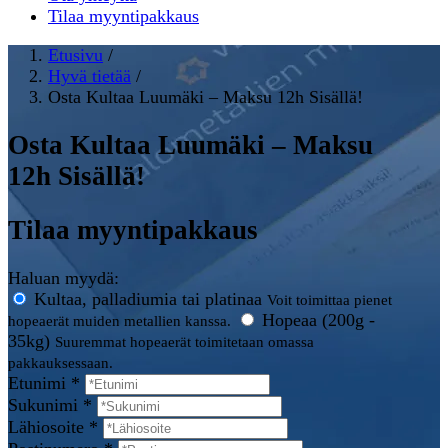
Tilaa myyntipakkaus
Etusivu
/
Hyvä tietää
/
Osta Kultaa Luumäki – Maksu 12h Sisällä!
Osta Kultaa Luumäki – Maksu
12h Sisällä!
Tilaa myyntipakkaus
Haluan myydä:
Kultaa, palladiumia tai platinaa
Voit toimittaa pienet
Hopeaa (200g -
hopeaerät muiden metallien kanssa.
35kg)
Suuremmat hopeaerät toimitetaan omassa
pakkauksessaan.
Etunimi *
Sukunimi *
Lähiosoite *