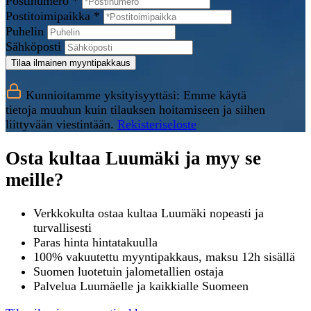
Postinumero *
Postitoimipaikka *
Puhelin
Sähköposti
Tilaa ilmainen myyntipakkaus
Kunnioitamme yksityisyyttäsi: Emme käytä
tietoja muuhun kuin tilauksen hoitamiseen ja siihen
liittyvään viestintään.
Rekisteriseloste
Osta kultaa Luumäki ja myy se
meille?
Verkkokulta ostaa kultaa Luumäki nopeasti ja
turvallisesti
Paras hinta hintatakuulla
100% vakuutettu myyntipakkaus, maksu 12h sisällä
Suomen luotetuin jalometallien ostaja
Palvelua Luumäelle ja kaikkialle Suomeen