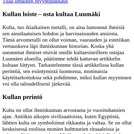
Tilaa ilmainen myyntipakkaus
Kullan loiste – osta kultaa Luumäki
Kulta, tuo ikiaikainen metalli, on aina lumonnut ihmisiä
sen ainutlaatuisen hohdon ja harvinaisuuden ansiosta.
Tämä arvometalli on ollut voiman, vaurauden ja estetiikan
vertauskuva läpi ihmiskunnan historian. Koska yhä
useammat ihmiset etsivät omille kultaesineilleen ostajaa
Luumäen alueella, päätimme tehdä kattavan artikkelin
kultaan liittyen. Tarkastelemme tässä artikkelissa kullan
perintöä, sen esiintymistä luonnossa, moninaisia
käyttötarkoituksia sekä pohdimme, miksi kullan myyminen
voi olla taloudellisesti järkevää.
Kullan perintö
Kulta on ollut ihmiskunnan arvostama jo vuosituhansien
ajan. Antiikin aikojen sivilisaatioista, kuten Egyptistä,
lähtien kulta on symboloinut rikkautta ja valtaa. Se on ollut
keskeisessä roolissa monien kulttuurien rituaaleissa ja