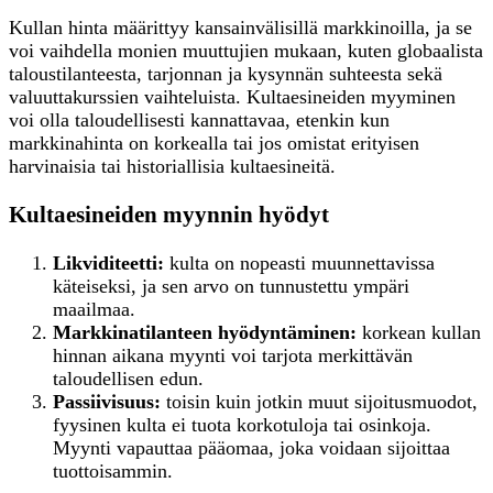
Kullan hinta määrittyy kansainvälisillä markkinoilla, ja se
voi vaihdella monien muuttujien mukaan, kuten globaalista
taloustilanteesta, tarjonnan ja kysynnän suhteesta sekä
valuuttakurssien vaihteluista. Kultaesineiden myyminen
voi olla taloudellisesti kannattavaa, etenkin kun
markkinahinta on korkealla tai jos omistat erityisen
harvinaisia tai historiallisia kultaesineitä.
Kultaesineiden myynnin hyödyt
Likviditeetti:
kulta on nopeasti muunnettavissa
käteiseksi, ja sen arvo on tunnustettu ympäri
maailmaa.
Markkinatilanteen hyödyntäminen:
korkean kullan
hinnan aikana myynti voi tarjota merkittävän
taloudellisen edun.
Passiivisuus:
toisin kuin jotkin muut sijoitusmuodot,
fyysinen kulta ei tuota korkotuloja tai osinkoja.
Myynti vapauttaa pääomaa, joka voidaan sijoittaa
tuottoisammin.