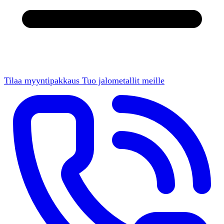
Tilaa myyntipakkaus
Tuo jalometallit meille