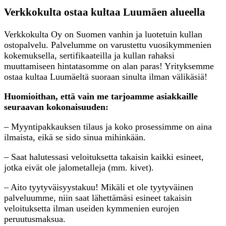
Verkkokulta ostaa kultaa Luumäen alueella
Verkkokulta Oy on Suomen vanhin ja luotetuin kullan
ostopalvelu. Palvelumme on varustettu vuosikymmenien
kokemuksella, sertifikaateilla ja kullan rahaksi
muuttamiseen hintatasomme on alan paras! Yrityksemme
ostaa kultaa Luumäeltä suoraan sinulta ilman välikäsiä!
Huomioithan, että vain me tarjoamme asiakkaille
seuraavan kokonaisuuden:
– Myyntipakkauksen tilaus ja koko prosessimme on aina
ilmaista, eikä se sido sinua mihinkään.
– Saat halutessasi veloituksetta takaisin kaikki esineet,
jotka eivät ole jalometalleja (mm. kivet).
– Aito tyytyväisyystakuu! Mikäli et ole tyytyväinen
palveluumme, niin saat lähettämäsi esineet takaisin
veloituksetta ilman useiden kymmenien eurojen
peruutusmaksua.