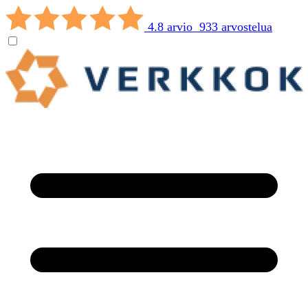
4.8 arvio 933 arvostelua