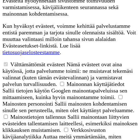
Evästeitä hyödynnetään sivustomme toimivuuden
varmistamisessa, kävijäliikenteen seurannassa sekä
mainonnan kohdentamisessa.
Kun hyväksyt evästeet, voimme kehittää palvelustamme
entistä paremman ja tarjota sinulle olennaista sisältöä. Voit
muuttaa valintaasi milloin tahansa sivun alalaidan
Evästeasetukset-linkistä. Lue lisää
tietosuojaselosteestamme
.
Välttämättömät evästeet
Nämä evästeet ovat aina
käytössä, jotta palvelumme toimii: ne muistavat tekemäsi
valinnat (kuten tämän evästevalinnan) ja varmistavat
palvelun turvallisuuden.
Mainonnan käyttäjätiedot
Sallii tietojen käytön Googlen mainontapalveluissa sen
mittaamiseen, kuinka hyvin mainontamme toimii.
Mainosten personointi
Sallii mainosten kohdentamisen
sinulle sen perusteella, miten olet käyttänyt palveluamme.
Mainostietojen tallennus
Sallii mainontaan liittyvien
evästeiden tallentamisen laitteellesi, esimerkiksi mainoksen
klikkauksen muistamisen.
Verkkosivuston
kävijäanalytiikka
Auttaa meitä ymmärtämään, miten