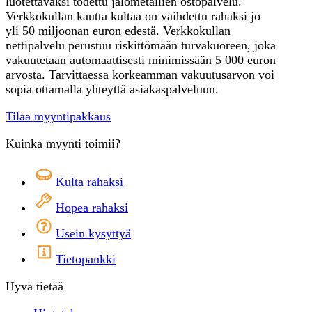
luotettavaksi todettu jalometallien ostopalvelu.
Verkkokullan kautta kultaa on vaihdettu rahaksi jo
yli 50 miljoonan euron edestä. Verkkokullan
nettipalvelu perustuu riskittömään turvakuoreen, joka
vakuutetaan automaattisesti minimissään 5 000 euron
arvosta. Tarvittaessa korkeamman vakuutusarvon voi
sopia ottamalla yhteyttä asiakaspalveluun.
Tilaa myyntipakkaus
Kuinka myynti toimii?
Kulta rahaksi
Hopea rahaksi
Usein kysyttyä
Tietopankki
Hyvä tietää