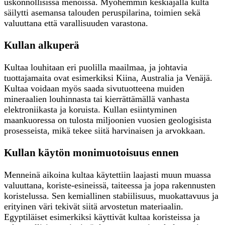
uskonnollisissa menoissa. Myöhemmin keskiajalla kulta
säilytti asemansa talouden peruspilarina, toimien sekä
valuuttana että varallisuuden varastona.
Kullan alkuperä
Kultaa louhitaan eri puolilla maailmaa, ja johtavia
tuottajamaita ovat esimerkiksi Kiina, Australia ja Venäjä.
Kultaa voidaan myös saada sivutuotteena muiden
mineraalien louhinnasta tai kierrättämällä vanhasta
elektroniikasta ja koruista. Kullan esiintyminen
maankuoressa on tulosta miljoonien vuosien geologisista
prosesseista, mikä tekee siitä harvinaisen ja arvokkaan.
Kullan käytön monimuotoisuus ennen
Menneinä aikoina kultaa käytettiin laajasti muun muassa
valuuttana, koriste-esineissä, taiteessa ja jopa rakennusten
koristelussa. Sen kemiallinen stabiilisuus, muokattavuus ja
erityinen väri tekivät siitä arvostetun materiaalin.
Egyptiläiset esimerkiksi käyttivät kultaa koristeissa ja