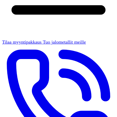
Tilaa myyntipakkaus
Tuo jalometallit meille