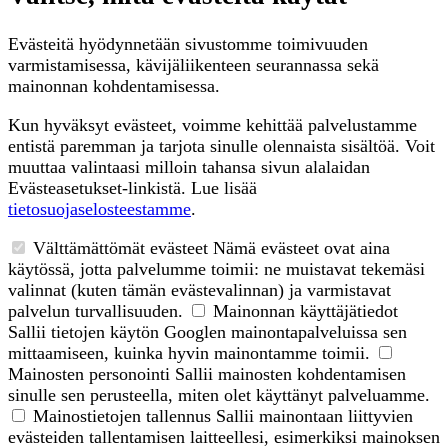
Evästeitä hyödynnetään sivustomme toimivuuden
varmistamisessa, kävijäliikenteen seurannassa sekä
mainonnan kohdentamisessa.
Kun hyväksyt evästeet, voimme kehittää palvelustamme
entistä paremman ja tarjota sinulle olennaista sisältöä. Voit
muuttaa valintaasi milloin tahansa sivun alalaidan
Evästeasetukset-linkistä. Lue lisää
tietosuojaselosteestamme
.
Välttämättömät evästeet
Nämä evästeet ovat aina
käytössä, jotta palvelumme toimii: ne muistavat tekemäsi
valinnat (kuten tämän evästevalinnan) ja varmistavat
palvelun turvallisuuden.
Mainonnan käyttäjätiedot
Sallii tietojen käytön Googlen mainontapalveluissa sen
mittaamiseen, kuinka hyvin mainontamme toimii.
Mainosten personointi
Sallii mainosten kohdentamisen
sinulle sen perusteella, miten olet käyttänyt palveluamme.
Mainostietojen tallennus
Sallii mainontaan liittyvien
evästeiden tallentamisen laitteellesi, esimerkiksi mainoksen