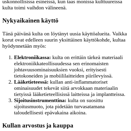
uskonnollisissa esineissä, kun taas monissa kulttuureissa
kulta toimi vaihdon välineenä.
Nykyaikainen käyttö
Tänä päivänä kulta on löytänyt uusia käyttöalueita. Vaikka
korut ovat edelleen suurin yksittäinen käyttökohde, kultaa
hyödynnetään myös:
Elektroniikassa:
kulta on erittäin tärkeä materiaali
elektroniikkateollisuudessa sen erinomaisten
johtavuusominaisuuksien vuoksi, erityisesti
tietokoneiden ja mobiililaitteiden piirilevyissä.
Lääketieteessä:
kullan anti-inflammatoriset
ominaisuudet tekevät siitä arvokkaan materiaalin
tietyissä lääketieteellisissä laitteissa ja implantteissa.
Sijoitusinstrumenttina:
kulta on suosittu
sijoitusmuoto, jota pidetään turvasatamana
taloudellisesti epävakaina aikoina.
Kullan arvostus ja kauppa