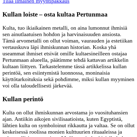
Tilaa ilmainen myyntipakkaus
Kullan loiste – osta kultaa Pertunmaa
Kulta, tuo ikiaikainen metalli, on aina lumonnut ihmisiä
sen ainutlaatuisen hohdon ja harvinaisuuden ansiosta.
Tämä arvometalli on ollut voiman, vaurauden ja estetiikan
vertauskuva läpi ihmiskunnan historian. Koska yhä
useammat ihmiset etsivät omille kultaesineilleen ostajaa
Pertunmaan alueella, päätimme tehdä kattavan artikkelin
kultaan liittyen. Tarkastelemme tässä artikkelissa kullan
perintöä, sen esiintymistä luonnossa, moninaisia
käyttötarkoituksia sekä pohdimme, miksi kullan myyminen
voi olla taloudellisesti järkevää.
Kullan perintö
Kulta on ollut ihmiskunnan arvostama jo vuosituhansien
ajan. Antiikin aikojen sivilisaatioista, kuten Egyptistä,
lähtien kulta on symboloinut rikkautta ja valtaa. Se on ollut
keskeisessä roolissa monien kulttuurien rituaaleissa ja