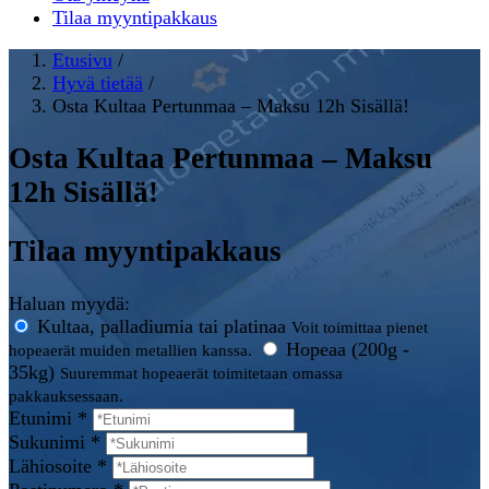
Tilaa myyntipakkaus
Etusivu
/
Hyvä tietää
/
Osta Kultaa Pertunmaa – Maksu 12h Sisällä!
Osta Kultaa Pertunmaa – Maksu
12h Sisällä!
Tilaa myyntipakkaus
Haluan myydä:
Kultaa, palladiumia tai platinaa
Voit toimittaa pienet
Hopeaa (200g -
hopeaerät muiden metallien kanssa.
35kg)
Suuremmat hopeaerät toimitetaan omassa
pakkauksessaan.
Etunimi *
Sukunimi *
Lähiosoite *