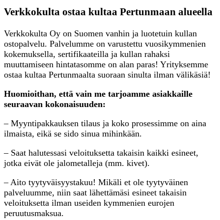
Verkkokulta ostaa kultaa Pertunmaan alueella
Verkkokulta Oy on Suomen vanhin ja luotetuin kullan
ostopalvelu. Palvelumme on varustettu vuosikymmenien
kokemuksella, sertifikaateilla ja kullan rahaksi
muuttamiseen hintatasomme on alan paras! Yrityksemme
ostaa kultaa Pertunmaalta suoraan sinulta ilman välikäsiä!
Huomioithan, että vain me tarjoamme asiakkaille
seuraavan kokonaisuuden:
– Myyntipakkauksen tilaus ja koko prosessimme on aina
ilmaista, eikä se sido sinua mihinkään.
– Saat halutessasi veloituksetta takaisin kaikki esineet,
jotka eivät ole jalometalleja (mm. kivet).
– Aito tyytyväisyystakuu! Mikäli et ole tyytyväinen
palveluumme, niin saat lähettämäsi esineet takaisin
veloituksetta ilman useiden kymmenien eurojen
peruutusmaksua.