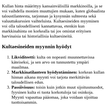
Kullan hinta määrittyy kansainvälisillä markkinoilla, ja se
voi vaihdella monien muuttujien mukaan, kuten globaalista
taloustilanteesta, tarjonnan ja kysynnän suhteesta sekä
valuuttakurssien vaihteluista. Kultaesineiden myyminen
voi olla taloudellisesti kannattavaa, etenkin kun
markkinahinta on korkealla tai jos omistat erityisen
harvinaisia tai historiallisia kultaesineitä.
Kultaesineiden myynnin hyödyt
Likviditeetti:
kulta on nopeasti muunnettavissa
käteiseksi, ja sen arvo on tunnustettu ympäri
maailmaa.
Markkinatilanteen hyödyntäminen:
korkean kullan
hinnan aikana myynti voi tarjota merkittävän
taloudellisen edun.
Passiivisuus:
toisin kuin jotkin muut sijoitusmuodot,
fyysinen kulta ei tuota korkotuloja tai osinkoja.
Myynti vapauttaa pääomaa, joka voidaan sijoittaa
tuottoisammin.