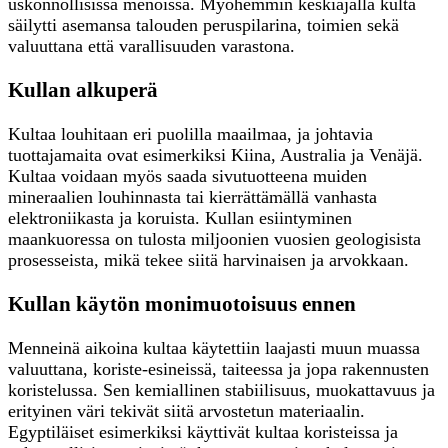
uskonnollisissa menoissa. Myöhemmin keskiajalla kulta
säilytti asemansa talouden peruspilarina, toimien sekä
valuuttana että varallisuuden varastona.
Kullan alkuperä
Kultaa louhitaan eri puolilla maailmaa, ja johtavia
tuottajamaita ovat esimerkiksi Kiina, Australia ja Venäjä.
Kultaa voidaan myös saada sivutuotteena muiden
mineraalien louhinnasta tai kierrättämällä vanhasta
elektroniikasta ja koruista. Kullan esiintyminen
maankuoressa on tulosta miljoonien vuosien geologisista
prosesseista, mikä tekee siitä harvinaisen ja arvokkaan.
Kullan käytön monimuotoisuus ennen
Menneinä aikoina kultaa käytettiin laajasti muun muassa
valuuttana, koriste-esineissä, taiteessa ja jopa rakennusten
koristelussa. Sen kemiallinen stabiilisuus, muokattavuus ja
erityinen väri tekivät siitä arvostetun materiaalin.
Egyptiläiset esimerkiksi käyttivät kultaa koristeissa ja