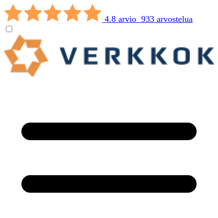
4.8 arvio 933 arvostelua