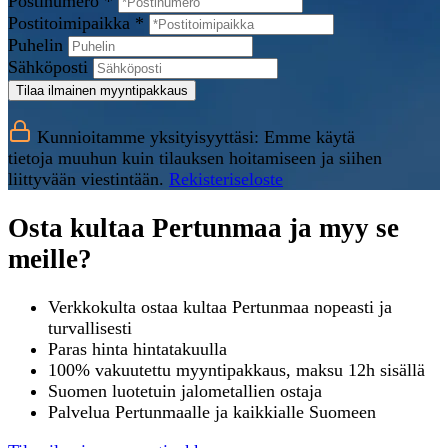
Postinumero *
Postitoimipaikka *
Puhelin
Sähköposti
Tilaa ilmainen myyntipakkaus
Kunnioitamme yksityisyyttäsi: Emme käytä
tietoja muuhun kuin tilauksen hoitamiseen ja siihen
liittyvään viestintään.
Rekisteriseloste
Osta kultaa Pertunmaa ja myy se
meille?
Verkkokulta ostaa kultaa Pertunmaa nopeasti ja
turvallisesti
Paras hinta hintatakuulla
100% vakuutettu myyntipakkaus, maksu 12h sisällä
Suomen luotetuin jalometallien ostaja
Palvelua Pertunmaalle ja kaikkialle Suomeen