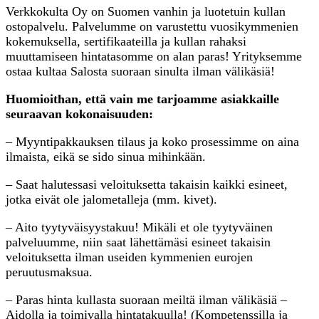
Verkkokulta Oy on Suomen vanhin ja luotetuin kullan
ostopalvelu. Palvelumme on varustettu vuosikymmenien
kokemuksella, sertifikaateilla ja kullan rahaksi
muuttamiseen hintatasomme on alan paras! Yrityksemme
ostaa kultaa Salosta suoraan sinulta ilman välikäsiä!
Huomioithan, että vain me tarjoamme asiakkaille
seuraavan kokonaisuuden:
– Myyntipakkauksen tilaus ja koko prosessimme on aina
ilmaista, eikä se sido sinua mihinkään.
– Saat halutessasi veloituksetta takaisin kaikki esineet,
jotka eivät ole jalometalleja (mm. kivet).
– Aito tyytyväisyystakuu! Mikäli et ole tyytyväinen
palveluumme, niin saat lähettämäsi esineet takaisin
veloituksetta ilman useiden kymmenien eurojen
peruutusmaksua.
– Paras hinta kullasta suoraan meiltä ilman välikäsiä –
Aidolla ja toimivalla hintatakuulla! (Kompetenssilla ja