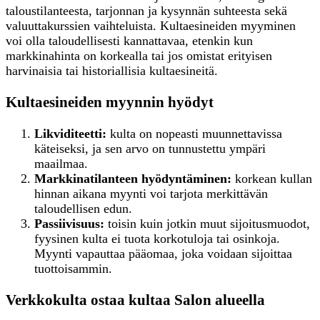
taloustilanteesta, tarjonnan ja kysynnän suhteesta sekä
valuuttakurssien vaihteluista. Kultaesineiden myyminen
voi olla taloudellisesti kannattavaa, etenkin kun
markkinahinta on korkealla tai jos omistat erityisen
harvinaisia tai historiallisia kultaesineitä.
Kultaesineiden myynnin hyödyt
Likviditeetti:
kulta on nopeasti muunnettavissa
käteiseksi, ja sen arvo on tunnustettu ympäri
maailmaa.
Markkinatilanteen hyödyntäminen:
korkean kullan
hinnan aikana myynti voi tarjota merkittävän
taloudellisen edun.
Passiivisuus:
toisin kuin jotkin muut sijoitusmuodot,
fyysinen kulta ei tuota korkotuloja tai osinkoja.
Myynti vapauttaa pääomaa, joka voidaan sijoittaa
tuottoisammin.
Verkkokulta ostaa kultaa Salon alueella