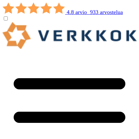
4.8 arvio 933 arvostelua