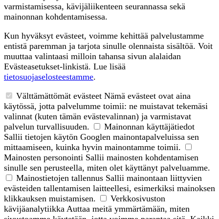
varmistamisessa, kävijäliikenteen seurannassa sekä
mainonnan kohdentamisessa.
Kun hyväksyt evästeet, voimme kehittää palvelustamme
entistä paremman ja tarjota sinulle olennaista sisältöä. Voit
muuttaa valintaasi milloin tahansa sivun alalaidan
Evästeasetukset-linkistä. Lue lisää
tietosuojaselosteestamme
.
Välttämättömät evästeet
Nämä evästeet ovat aina
käytössä, jotta palvelumme toimii: ne muistavat tekemäsi
valinnat (kuten tämän evästevalinnan) ja varmistavat
palvelun turvallisuuden.
Mainonnan käyttäjätiedot
Sallii tietojen käytön Googlen mainontapalveluissa sen
mittaamiseen, kuinka hyvin mainontamme toimii.
Mainosten personointi
Sallii mainosten kohdentamisen
sinulle sen perusteella, miten olet käyttänyt palveluamme.
Mainostietojen tallennus
Sallii mainontaan liittyvien
evästeiden tallentamisen laitteellesi, esimerkiksi mainoksen
klikkauksen muistamisen.
Verkkosivuston
kävijäanalytiikka
Auttaa meitä ymmärtämään, miten
sivustoamme käytetään, jotta voimme parantaa sitä. Kaikki