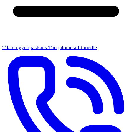
Tilaa myyntipakkaus
Tuo jalometallit meille