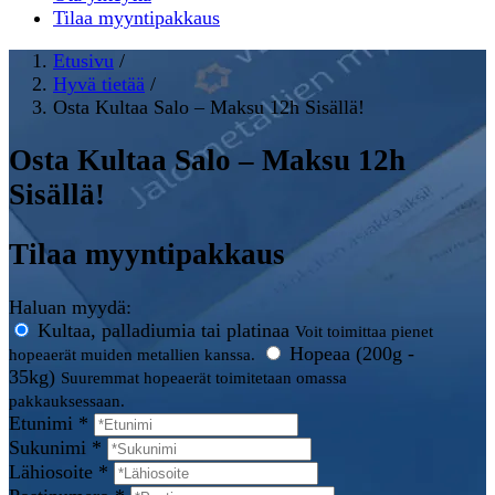
Tilaa myyntipakkaus
Etusivu
/
Hyvä tietää
/
Osta Kultaa Salo – Maksu 12h Sisällä!
Osta Kultaa Salo – Maksu 12h
Sisällä!
Tilaa myyntipakkaus
Haluan myydä:
Kultaa, palladiumia tai platinaa
Voit toimittaa pienet
Hopeaa (200g -
hopeaerät muiden metallien kanssa.
35kg)
Suuremmat hopeaerät toimitetaan omassa
pakkauksessaan.
Etunimi *
Sukunimi *
Lähiosoite *