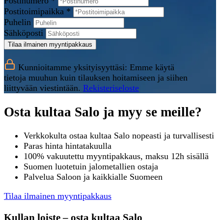
Postinumero *
Postitoimipaikka *
Puhelin
Sähköposti
Tilaa ilmainen myyntipakkaus
Kunnioitamme yksityisyyttäsi: Emme käytä
tietoja muuhun kuin tilauksen hoitamiseen ja siihen
liittyvään viestintään.
Rekisteriseloste
Osta kultaa Salo ja myy se meille?
Verkkokulta ostaa kultaa Salo nopeasti ja turvallisesti
Paras hinta hintatakuulla
100% vakuutettu myyntipakkaus, maksu 12h sisällä
Suomen luotetuin jalometallien ostaja
Palvelua Saloon ja kaikkialle Suomeen
Tilaa ilmainen myyntipakkaus
Kullan loiste – osta kultaa Salo