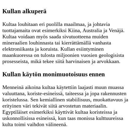
Kullan alkuperä
Kultaa louhitaan eri puolilla maailmaa, ja johtavia
tuottajamaita ovat esimerkiksi Kiina, Australia ja Venäjä.
Kultaa voidaan myös saada sivutuotteena muiden
mineraalien louhinnasta tai kierrättämällä vanhasta
elektroniikasta ja koruista. Kullan esiintyminen
maankuoressa on tulosta miljoonien vuosien geologisista
prosesseista, mikä tekee siitä harvinaisen ja arvokkaan.
Kullan käytön monimuotoisuus ennen
Menneinä aikoina kultaa käytettiin laajasti muun muassa
valuuttana, koriste-esineissä, taiteessa ja jopa rakennusten
koristelussa. Sen kemiallinen stabiilisuus, muokattavuus ja
erityinen väri tekivät siitä arvostetun materiaalin.
Egyptiläiset esimerkiksi käyttivät kultaa koristeissa ja
uskonnollisissa esineissä, kun taas monissa kulttuureissa
kulta toimi vaihdon välineenä.