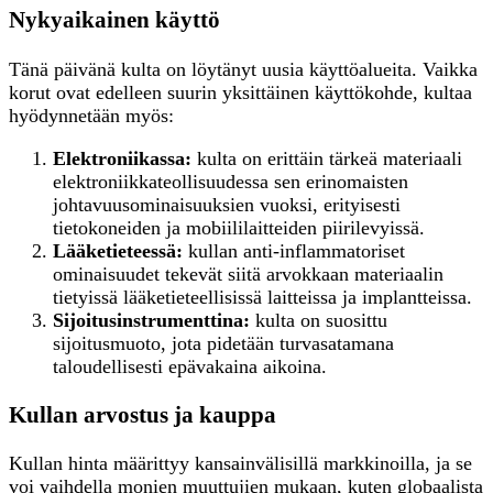
Nykyaikainen käyttö
Tänä päivänä kulta on löytänyt uusia käyttöalueita. Vaikka
korut ovat edelleen suurin yksittäinen käyttökohde, kultaa
hyödynnetään myös:
Elektroniikassa:
kulta on erittäin tärkeä materiaali
elektroniikkateollisuudessa sen erinomaisten
johtavuusominaisuuksien vuoksi, erityisesti
tietokoneiden ja mobiililaitteiden piirilevyissä.
Lääketieteessä:
kullan anti-inflammatoriset
ominaisuudet tekevät siitä arvokkaan materiaalin
tietyissä lääketieteellisissä laitteissa ja implantteissa.
Sijoitusinstrumenttina:
kulta on suosittu
sijoitusmuoto, jota pidetään turvasatamana
taloudellisesti epävakaina aikoina.
Kullan arvostus ja kauppa
Kullan hinta määrittyy kansainvälisillä markkinoilla, ja se
voi vaihdella monien muuttujien mukaan, kuten globaalista