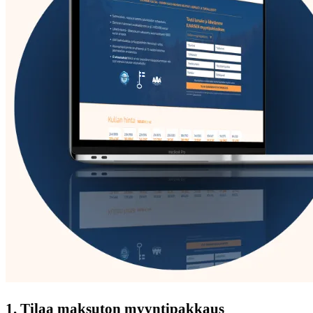
1. Tilaa maksuton myyntipakkaus