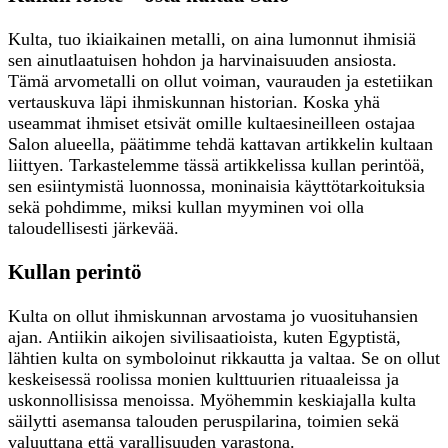
Kulta, tuo ikiaikainen metalli, on aina lumonnut ihmisiä
sen ainutlaatuisen hohdon ja harvinaisuuden ansiosta.
Tämä arvometalli on ollut voiman, vaurauden ja estetiikan
vertauskuva läpi ihmiskunnan historian. Koska yhä
useammat ihmiset etsivät omille kultaesineilleen ostajaa
Salon alueella, päätimme tehdä kattavan artikkelin kultaan
liittyen. Tarkastelemme tässä artikkelissa kullan perintöä,
sen esiintymistä luonnossa, moninaisia käyttötarkoituksia
sekä pohdimme, miksi kullan myyminen voi olla
taloudellisesti järkevää.
Kullan perintö
Kulta on ollut ihmiskunnan arvostama jo vuosituhansien
ajan. Antiikin aikojen sivilisaatioista, kuten Egyptistä,
lähtien kulta on symboloinut rikkautta ja valtaa. Se on ollut
keskeisessä roolissa monien kulttuurien rituaaleissa ja
uskonnollisissa menoissa. Myöhemmin keskiajalla kulta
säilytti asemansa talouden peruspilarina, toimien sekä
valuuttana että varallisuuden varastona.