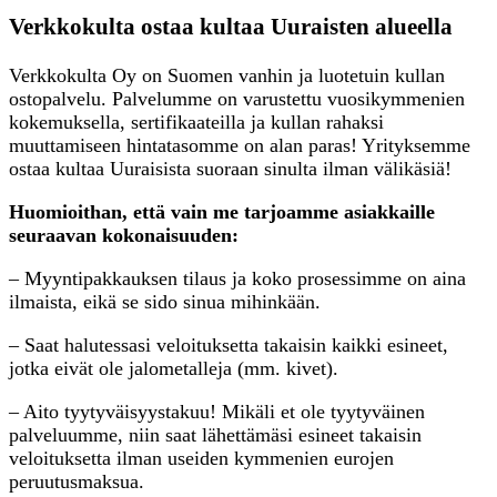
Verkkokulta ostaa kultaa Uuraisten alueella
Verkkokulta Oy on Suomen vanhin ja luotetuin kullan
ostopalvelu. Palvelumme on varustettu vuosikymmenien
kokemuksella, sertifikaateilla ja kullan rahaksi
muuttamiseen hintatasomme on alan paras! Yrityksemme
ostaa kultaa Uuraisista suoraan sinulta ilman välikäsiä!
Huomioithan, että vain me tarjoamme asiakkaille
seuraavan kokonaisuuden:
– Myyntipakkauksen tilaus ja koko prosessimme on aina
ilmaista, eikä se sido sinua mihinkään.
– Saat halutessasi veloituksetta takaisin kaikki esineet,
jotka eivät ole jalometalleja (mm. kivet).
– Aito tyytyväisyystakuu! Mikäli et ole tyytyväinen
palveluumme, niin saat lähettämäsi esineet takaisin
veloituksetta ilman useiden kymmenien eurojen
peruutusmaksua.