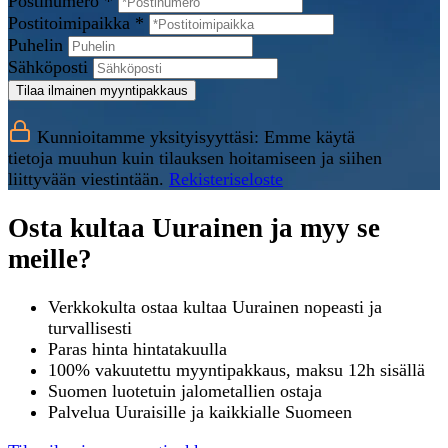
Postinumero *
Postitoimipaikka *
Puhelin
Sähköposti
Tilaa ilmainen myyntipakkaus
Kunnioitamme yksityisyyttäsi: Emme käytä
tietoja muuhun kuin tilauksen hoitamiseen ja siihen
liittyvään viestintään.
Rekisteriseloste
Osta kultaa Uurainen ja myy se
meille?
Verkkokulta ostaa kultaa Uurainen nopeasti ja
turvallisesti
Paras hinta hintatakuulla
100% vakuutettu myyntipakkaus, maksu 12h sisällä
Suomen luotetuin jalometallien ostaja
Palvelua Uuraisille ja kaikkialle Suomeen