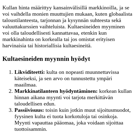
Kullan hinta määrittyy kansainvälisillä markkinoilla, ja se
voi vaihdella monien muuttujien mukaan, kuten globaalista
taloustilanteesta, tarjonnan ja kysynnän suhteesta sekä
valuuttakurssien vaihteluista. Kultaesineiden myyminen
voi olla taloudellisesti kannattavaa, etenkin kun
markkinahinta on korkealla tai jos omistat erityisen
harvinaisia tai historiallisia kultaesineitä.
Kultaesineiden myynnin hyödyt
Likviditeetti:
kulta on nopeasti muunnettavissa
käteiseksi, ja sen arvo on tunnustettu ympäri
maailmaa.
Markkinatilanteen hyödyntäminen:
korkean kullan
hinnan aikana myynti voi tarjota merkittävän
taloudellisen edun.
Passiivisuus:
toisin kuin jotkin muut sijoitusmuodot,
fyysinen kulta ei tuota korkotuloja tai osinkoja.
Myynti vapauttaa pääomaa, joka voidaan sijoittaa
tuottoisammin.