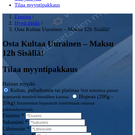
Tilaa myyntipakkaus
Etusivu
/
Hyvä tietää
/
Osta Kultaa Uurainen – Maksu 12h Sisällä!
Osta Kultaa Uurainen – Maksu
12h Sisällä!
Tilaa myyntipakkaus
Haluan myydä:
Kultaa, palladiumia tai platinaa
Voit toimittaa pienet
Hopeaa (200g -
hopeaerät muiden metallien kanssa.
35kg)
Suuremmat hopeaerät toimitetaan omassa
pakkauksessaan.
Etunimi *
Sukunimi *
Lähiosoite *