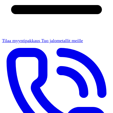
Tilaa myyntipakkaus
Tuo jalometallit meille