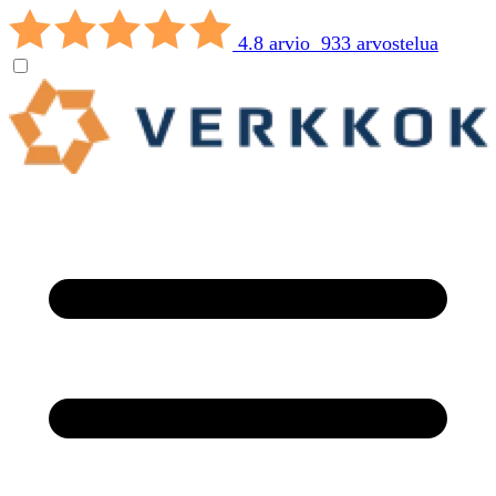
4.8 arvio 933 arvostelua