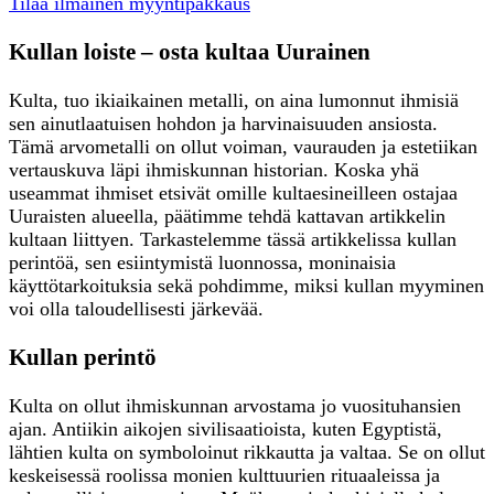
Tilaa ilmainen myyntipakkaus
Kullan loiste – osta kultaa Uurainen
Kulta, tuo ikiaikainen metalli, on aina lumonnut ihmisiä
sen ainutlaatuisen hohdon ja harvinaisuuden ansiosta.
Tämä arvometalli on ollut voiman, vaurauden ja estetiikan
vertauskuva läpi ihmiskunnan historian. Koska yhä
useammat ihmiset etsivät omille kultaesineilleen ostajaa
Uuraisten alueella, päätimme tehdä kattavan artikkelin
kultaan liittyen. Tarkastelemme tässä artikkelissa kullan
perintöä, sen esiintymistä luonnossa, moninaisia
käyttötarkoituksia sekä pohdimme, miksi kullan myyminen
voi olla taloudellisesti järkevää.
Kullan perintö
Kulta on ollut ihmiskunnan arvostama jo vuosituhansien
ajan. Antiikin aikojen sivilisaatioista, kuten Egyptistä,
lähtien kulta on symboloinut rikkautta ja valtaa. Se on ollut
keskeisessä roolissa monien kulttuurien rituaaleissa ja