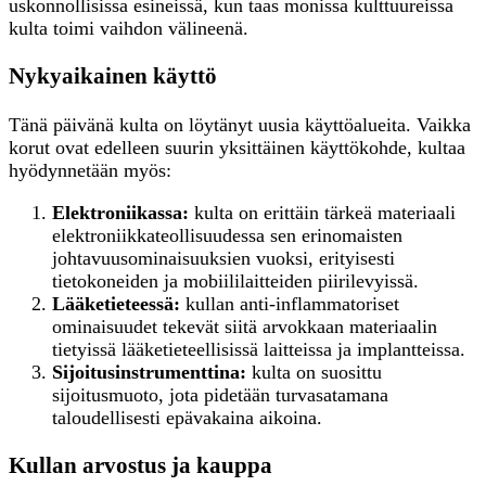
uskonnollisissa esineissä, kun taas monissa kulttuureissa
kulta toimi vaihdon välineenä.
Nykyaikainen käyttö
Tänä päivänä kulta on löytänyt uusia käyttöalueita. Vaikka
korut ovat edelleen suurin yksittäinen käyttökohde, kultaa
hyödynnetään myös:
Elektroniikassa:
kulta on erittäin tärkeä materiaali
elektroniikkateollisuudessa sen erinomaisten
johtavuusominaisuuksien vuoksi, erityisesti
tietokoneiden ja mobiililaitteiden piirilevyissä.
Lääketieteessä:
kullan anti-inflammatoriset
ominaisuudet tekevät siitä arvokkaan materiaalin
tietyissä lääketieteellisissä laitteissa ja implantteissa.
Sijoitusinstrumenttina:
kulta on suosittu
sijoitusmuoto, jota pidetään turvasatamana
taloudellisesti epävakaina aikoina.
Kullan arvostus ja kauppa