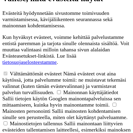
Evästeitä hyödynnetään sivustomme toimivuuden
varmistamisessa, kävijäliikenteen seurannassa sekä
mainonnan kohdentamisessa.
Kun hyväksyt evästeet, voimme kehittää palvelustamme
entistä paremman ja tarjota sinulle olennaista sisältöä. Voit
muuttaa valintaasi milloin tahansa sivun alalaidan
Evästeasetukset-linkistä. Lue lisää
tietosuojaselosteestamme
.
Välttämättömät evästeet
Nämä evästeet ovat aina
käytössä, jotta palvelumme toimii: ne muistavat tekemäsi
valinnat (kuten tämän evästevalinnan) ja varmistavat
palvelun turvallisuuden.
Mainonnan käyttäjätiedot
Sallii tietojen käytön Googlen mainontapalveluissa sen
mittaamiseen, kuinka hyvin mainontamme toimii.
Mainosten personointi
Sallii mainosten kohdentamisen
sinulle sen perusteella, miten olet käyttänyt palveluamme.
Mainostietojen tallennus
Sallii mainontaan liittyvien
evästeiden tallentamisen laitteellesi, esimerkiksi mainoksen