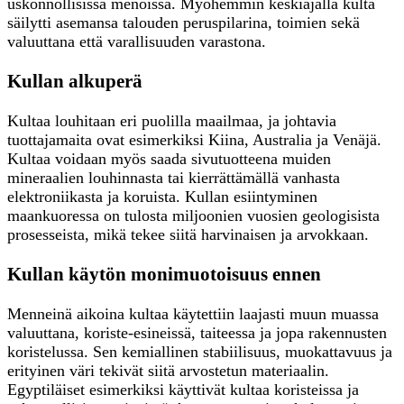
uskonnollisissa menoissa. Myöhemmin keskiajalla kulta
säilytti asemansa talouden peruspilarina, toimien sekä
valuuttana että varallisuuden varastona.
Kullan alkuperä
Kultaa louhitaan eri puolilla maailmaa, ja johtavia
tuottajamaita ovat esimerkiksi Kiina, Australia ja Venäjä.
Kultaa voidaan myös saada sivutuotteena muiden
mineraalien louhinnasta tai kierrättämällä vanhasta
elektroniikasta ja koruista. Kullan esiintyminen
maankuoressa on tulosta miljoonien vuosien geologisista
prosesseista, mikä tekee siitä harvinaisen ja arvokkaan.
Kullan käytön monimuotoisuus ennen
Menneinä aikoina kultaa käytettiin laajasti muun muassa
valuuttana, koriste-esineissä, taiteessa ja jopa rakennusten
koristelussa. Sen kemiallinen stabiilisuus, muokattavuus ja
erityinen väri tekivät siitä arvostetun materiaalin.
Egyptiläiset esimerkiksi käyttivät kultaa koristeissa ja