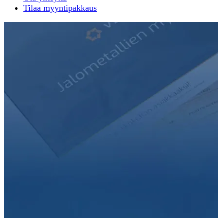
Tilaa myyntipakkaus