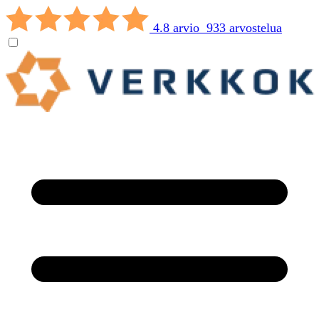
4.8 arvio 933 arvostelua