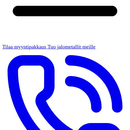
Tilaa myyntipakkaus
Tuo jalometallit meille