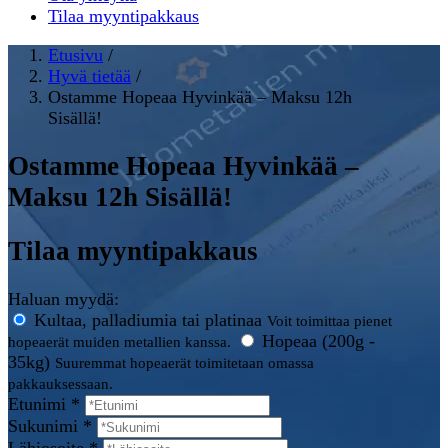
Tilaa myyntipakkaus
Etusivu
/
Hyvä tietää
/
Ostamme Hopeaa Hyvinkää – Maksu 12h
Sisällä!
Ostamme Hopeaa Hyvinkää –
Maksu 12h Sisällä!
Tilaa myyntipakkaus
Haluan myydä:
Kultaa, palladiumia tai platinaa
Voit toimittaa pienet
Hopeaa (200g -
hopeaerät muiden metallien kanssa.
35kg)
Suuremmat hopeaerät toimitetaan omassa
pakkauksessaan.
Etunimi *
Sukunimi *