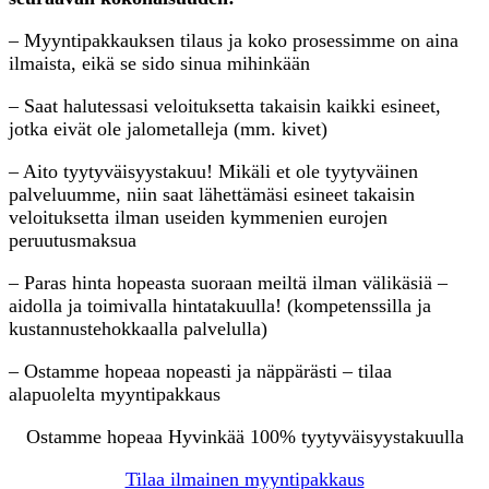
– Myyntipakkauksen tilaus ja koko prosessimme on aina
ilmaista, eikä se sido sinua mihinkään
– Saat halutessasi veloituksetta takaisin kaikki esineet,
jotka eivät ole jalometalleja (mm. kivet)
– Aito tyytyväisyystakuu! Mikäli et ole tyytyväinen
palveluumme, niin saat lähettämäsi esineet takaisin
veloituksetta ilman useiden kymmenien eurojen
peruutusmaksua
– Paras hinta hopeasta suoraan meiltä ilman välikäsiä –
aidolla ja toimivalla hintatakuulla! (kompetenssilla ja
kustannustehokkaalla palvelulla)
– Ostamme hopeaa nopeasti ja näppärästi – tilaa
alapuolelta myyntipakkaus
Ostamme hopeaa Hyvinkää 100% tyytyväisyystakuulla
Tilaa ilmainen myyntipakkaus