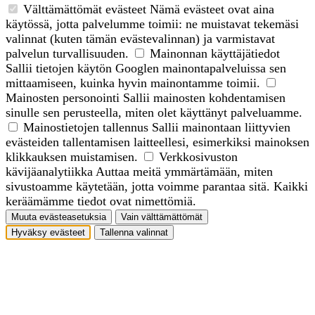
Välttämättömät evästeet
Nämä evästeet ovat aina
käytössä, jotta palvelumme toimii: ne muistavat tekemäsi
valinnat (kuten tämän evästevalinnan) ja varmistavat
palvelun turvallisuuden.
Mainonnan käyttäjätiedot
Sallii tietojen käytön Googlen mainontapalveluissa sen
mittaamiseen, kuinka hyvin mainontamme toimii.
Mainosten personointi
Sallii mainosten kohdentamisen
sinulle sen perusteella, miten olet käyttänyt palveluamme.
Mainostietojen tallennus
Sallii mainontaan liittyvien
evästeiden tallentamisen laitteellesi, esimerkiksi mainoksen
klikkauksen muistamisen.
Verkkosivuston
kävijäanalytiikka
Auttaa meitä ymmärtämään, miten
sivustoamme käytetään, jotta voimme parantaa sitä. Kaikki
keräämämme tiedot ovat nimettömiä.
Muuta evästeasetuksia
Vain välttämättömät
Hyväksy evästeet
Tallenna valinnat