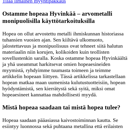
Tilaa ilmainen myyntipakkaus
Ostamme hopeaa Hyvinkää – arvometalli
monipuolisilla käyttötarkoituksilla
Hopea on ollut arvostettu metalli ihmiskunnan historiassa
tuhansien vuosien ajan. Sen kiiltävä ulkomuoto,
jalostettavuus ja monipuolisuus ovat tehneet siitä halutun
materiaalin niin korujen, kolikoiden kuin teollisten
sovellustenkin saralla. Koska ostamme hopeaa Hyvinkäältä
ja yhä useammat harkitsevat omien hopeaesineiden
myymistä, ryhdyimme tuumasta toimeen ja teimme
artikkelin hopeaan liittyen. Tässä artikkelissa tarkastellaan
hopean matkaa maan uumenista kulutustuotteisiin, hopean
hyödyntämistä, sen kierrätystä sekä syitä, miksi omat
hopeaesineet kannattaa mahdollisesti myydä.
Mistä hopeaa saadaan tai mistä hopea tulee?
Hopeaa saadaan pääasiassa kaivostoiminnan kautta. Se
esiintyy luonnossa sekä puhtaana metallina että erilaisten