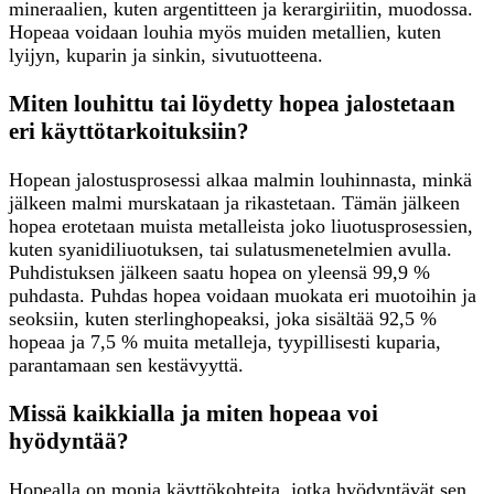
mineraalien, kuten argentitteen ja kerargiriitin, muodossa.
Hopeaa voidaan louhia myös muiden metallien, kuten
lyijyn, kuparin ja sinkin, sivutuotteena.
Miten louhittu tai löydetty hopea jalostetaan
eri käyttötarkoituksiin?
Hopean jalostusprosessi alkaa malmin louhinnasta, minkä
jälkeen malmi murskataan ja rikastetaan. Tämän jälkeen
hopea erotetaan muista metalleista joko liuotusprosessien,
kuten syanidiliuotuksen, tai sulatusmenetelmien avulla.
Puhdistuksen jälkeen saatu hopea on yleensä 99,9 %
puhdasta. Puhdas hopea voidaan muokata eri muotoihin ja
seoksiin, kuten sterlinghopeaksi, joka sisältää 92,5 %
hopeaa ja 7,5 % muita metalleja, tyypillisesti kuparia,
parantamaan sen kestävyyttä.
Missä kaikkialla ja miten hopeaa voi
hyödyntää?
Hopealla on monia käyttökohteita, jotka hyödyntävät sen