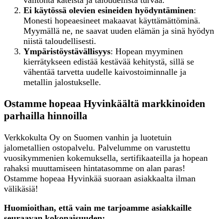
Ei käytössä olevien esineiden hyödyntäminen
:
Monesti hopeaesineet makaavat käyttämättöminä.
Myymällä ne, ne saavat uuden elämän ja sinä hyödyn
niistä taloudellisesti.
Ympäristöystävällisyys
: Hopean myyminen
kierrätykseen edistää kestävää kehitystä, sillä se
vähentää tarvetta uudelle kaivostoiminnalle ja
metallin jalostukselle.
Ostamme hopeaa Hyvinkäältä markkinoiden
parhailla hinnoilla
Verkkokulta Oy on Suomen vanhin ja luotetuin
jalometallien ostopalvelu. Palvelumme on varustettu
vuosikymmenien kokemuksella, sertifikaateilla ja hopean
rahaksi muuttamiseen hintatasomme on alan paras!
Ostamme hopeaa Hyvinkää suoraan asiakkaalta ilman
välikäsiä!
Huomioithan, että vain me tarjoamme asiakkaille
seuraavan kokonaisuuden: