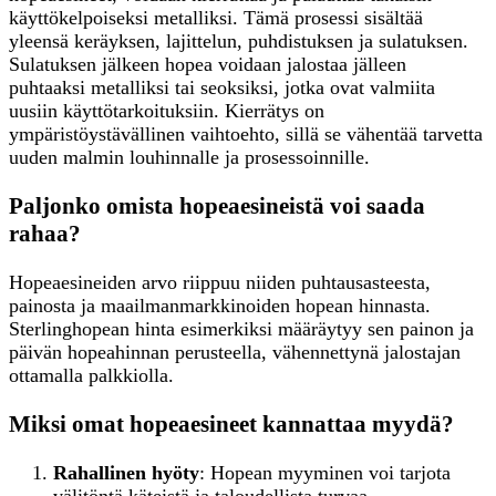
käyttökelpoiseksi metalliksi. Tämä prosessi sisältää
yleensä keräyksen, lajittelun, puhdistuksen ja sulatuksen.
Sulatuksen jälkeen hopea voidaan jalostaa jälleen
puhtaaksi metalliksi tai seoksiksi, jotka ovat valmiita
uusiin käyttötarkoituksiin. Kierrätys on
ympäristöystävällinen vaihtoehto, sillä se vähentää tarvetta
uuden malmin louhinnalle ja prosessoinnille.
Paljonko omista hopeaesineistä voi saada
rahaa?
Hopeaesineiden arvo riippuu niiden puhtausasteesta,
painosta ja maailmanmarkkinoiden hopean hinnasta.
Sterlinghopean hinta esimerkiksi määräytyy sen painon ja
päivän hopeahinnan perusteella, vähennettynä jalostajan
ottamalla palkkiolla.
Miksi omat hopeaesineet kannattaa myydä?
Rahallinen hyöty
: Hopean myyminen voi tarjota
välitöntä käteistä ja taloudellista turvaa.