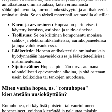
ainutlaatuisia ominaisuuksia, kuten erinomaista
sähkönjohtavuutta, korroosionkestävyyttä ja antibakteerisia
ominaisuuksia. Se on tärkeä materiaali seuraavilla alueilla:
Korut ja arvoesineet:
Hopeaa on perinteisesti
käytetty koruissa, astioissa ja taide-esineissä.
Teollisuus:
Se on kriittinen komponentti monissa
sähkö- ja elektroniikkalaitteissa, aurinkopaneeleissa
ja jopa valokuvauksessa.
Lääketiede:
Hopean antibakteerisia ominaisuuksia
hyödynnetään haavasidoksissa ja lääketieteellisissä
instrumenteissa.
Sijoitusväline:
Hopeaa pidetään turvasatamana
taloudellisesti epävarmoina aikoina, ja sitä ostetaan
usein kolikoiden tai tankojen muodossa.
Miten vanha hopea, ns. "romuhopea"
kierrätetään uusiokäyttöön?
Romuhopea, eli käytöstä poistetut tai vaurioituneet
hopeaesineet, voidaan kierrättää ja palauttaa takaisin