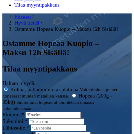
Tilaa myyntipakkaus
Etusivu
/
Hyvä tietää
/
Ostamme Hopeaa Kuopio – Maksu 12h Sisällä!
Ostamme Hopeaa Kuopio –
Maksu 12h Sisällä!
Tilaa myyntipakkaus
Haluan myydä:
Kultaa, palladiumia tai platinaa
Voit toimittaa pienet
Hopeaa (200g -
hopeaerät muiden metallien kanssa.
35kg)
Suuremmat hopeaerät toimitetaan omassa
pakkauksessaan.
Etunimi *
Sukunimi *
Lähiosoite *