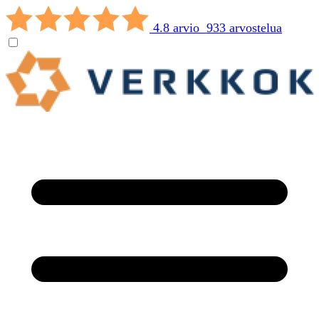
4.8 arvio 933 arvostelua