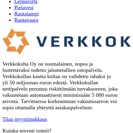
Leppavirta
Pielavesi
Rautalampi
Rautavaara
Verkkokulta Oy on suomalainen, nopea ja
luotettavaksi todettu jalometallien ostopalvelu.
Verkkokullan kautta kultaa on vaihdettu rahaksi jo
yli 50 miljoonan euron edestä. Verkkokullan
nettipalvelu perustuu riskittömään turvakuoreen, joka
vakuutetaan automaattisesti minimissään 5 000 euron
arvosta. Tarvittaessa korkeamman vakuutusarvon voi
sopia ottamalla yhteyttä asiakaspalveluun.
Tilaa myyntipakkaus
Kuinka myynti toimii?