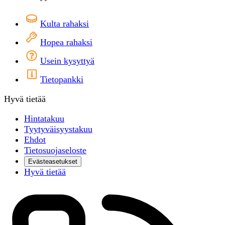
Kulta rahaksi
Hopea rahaksi
Usein kysyttyä
Tietopankki
Hyvä tietää
Hintatakuu
Tyytyväisyystakuu
Ehdot
Tietosuojaseloste
Evästeasetukset
Hyvä tietää