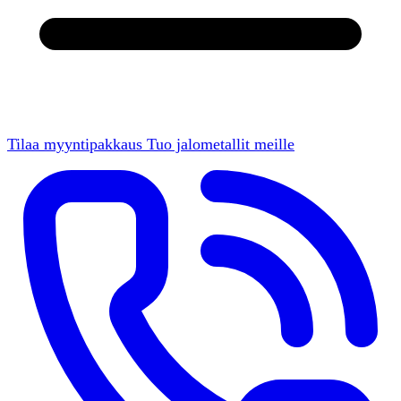
Tilaa myyntipakkaus
Tuo jalometallit meille