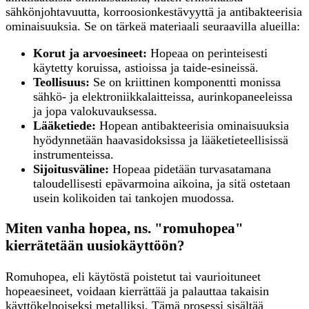
sähkönjohtavuutta, korroosionkestävyyttä ja antibakteerisia
ominaisuuksia. Se on tärkeä materiaali seuraavilla alueilla:
Korut ja arvoesineet:
Hopeaa on perinteisesti
käytetty koruissa, astioissa ja taide-esineissä.
Teollisuus:
Se on kriittinen komponentti monissa
sähkö- ja elektroniikkalaitteissa, aurinkopaneeleissa
ja jopa valokuvauksessa.
Lääketiede:
Hopean antibakteerisia ominaisuuksia
hyödynnetään haavasidoksissa ja lääketieteellisissä
instrumenteissa.
Sijoitusväline:
Hopeaa pidetään turvasatamana
taloudellisesti epävarmoina aikoina, ja sitä ostetaan
usein kolikoiden tai tankojen muodossa.
Miten vanha hopea, ns. "romuhopea"
kierrätetään uusiokäyttöön?
Romuhopea, eli käytöstä poistetut tai vaurioituneet
hopeaesineet, voidaan kierrättää ja palauttaa takaisin
käyttökelpoiseksi metalliksi. Tämä prosessi sisältää