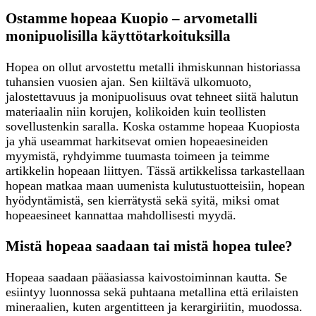
Ostamme hopeaa Kuopio – arvometalli
monipuolisilla käyttötarkoituksilla
Hopea on ollut arvostettu metalli ihmiskunnan historiassa
tuhansien vuosien ajan. Sen kiiltävä ulkomuoto,
jalostettavuus ja monipuolisuus ovat tehneet siitä halutun
materiaalin niin korujen, kolikoiden kuin teollisten
sovellustenkin saralla. Koska ostamme hopeaa Kuopiosta
ja yhä useammat harkitsevat omien hopeaesineiden
myymistä, ryhdyimme tuumasta toimeen ja teimme
artikkelin hopeaan liittyen. Tässä artikkelissa tarkastellaan
hopean matkaa maan uumenista kulutustuotteisiin, hopean
hyödyntämistä, sen kierrätystä sekä syitä, miksi omat
hopeaesineet kannattaa mahdollisesti myydä.
Mistä hopeaa saadaan tai mistä hopea tulee?
Hopeaa saadaan pääasiassa kaivostoiminnan kautta. Se
esiintyy luonnossa sekä puhtaana metallina että erilaisten
mineraalien, kuten argentitteen ja kerargiriitin, muodossa.