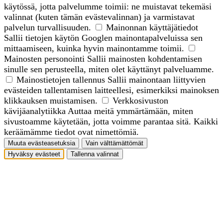
käytössä, jotta palvelumme toimii: ne muistavat tekemäsi
valinnat (kuten tämän evästevalinnan) ja varmistavat
palvelun turvallisuuden.
Mainonnan käyttäjätiedot
Sallii tietojen käytön Googlen mainontapalveluissa sen
mittaamiseen, kuinka hyvin mainontamme toimii.
Mainosten personointi
Sallii mainosten kohdentamisen
sinulle sen perusteella, miten olet käyttänyt palveluamme.
Mainostietojen tallennus
Sallii mainontaan liittyvien
evästeiden tallentamisen laitteellesi, esimerkiksi mainoksen
klikkauksen muistamisen.
Verkkosivuston
kävijäanalytiikka
Auttaa meitä ymmärtämään, miten
sivustoamme käytetään, jotta voimme parantaa sitä. Kaikki
keräämämme tiedot ovat nimettömiä.
Muuta evästeasetuksia
Vain välttämättömät
Hyväksy evästeet
Tallenna valinnat