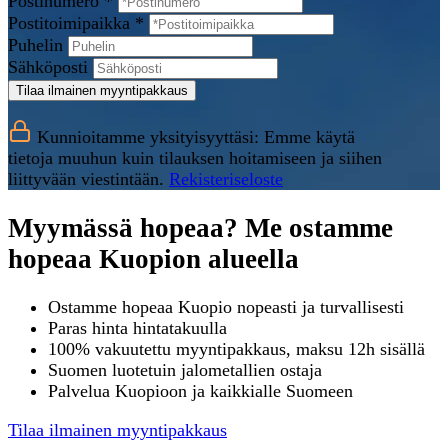
Postinumero *
Postitoimipaikka *
Puhelin
Sähköposti
Tilaa ilmainen myyntipakkaus
Kunnioitamme yksityisyyttäsi: Emme käytä
tietoja muuhun kuin tilauksen hoitamiseen ja siihen
liittyvään viestintään.
Rekisteriseloste
Myymässä hopeaa? Me ostamme
hopeaa Kuopion alueella
Ostamme hopeaa Kuopio nopeasti ja turvallisesti
Paras hinta hintatakuulla
100% vakuutettu myyntipakkaus, maksu 12h sisällä
Suomen luotetuin jalometallien ostaja
Palvelua Kuopioon ja kaikkialle Suomeen
Tilaa ilmainen myyntipakkaus