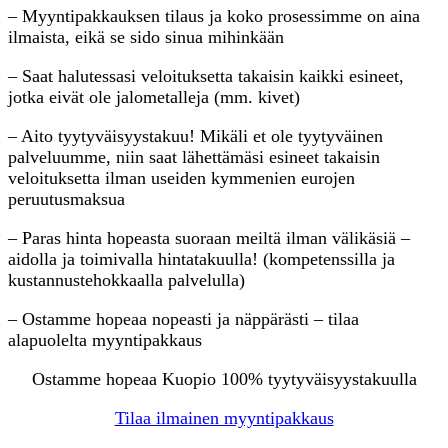
– Myyntipakkauksen tilaus ja koko prosessimme on aina
ilmaista, eikä se sido sinua mihinkään
– Saat halutessasi veloituksetta takaisin kaikki esineet,
jotka eivät ole jalometalleja (mm. kivet)
– Aito tyytyväisyystakuu! Mikäli et ole tyytyväinen
palveluumme, niin saat lähettämäsi esineet takaisin
veloituksetta ilman useiden kymmenien eurojen
peruutusmaksua
– Paras hinta hopeasta suoraan meiltä ilman välikäsiä –
aidolla ja toimivalla hintatakuulla! (kompetenssilla ja
kustannustehokkaalla palvelulla)
– Ostamme hopeaa nopeasti ja näppärästi – tilaa
alapuolelta myyntipakkaus
Ostamme hopeaa Kuopio 100% tyytyväisyystakuulla
Tilaa ilmainen myyntipakkaus