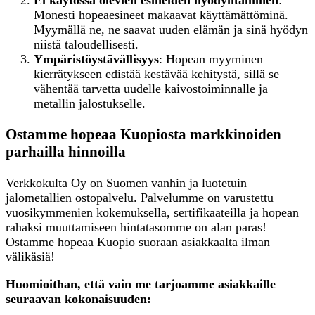
Monesti hopeaesineet makaavat käyttämättöminä.
Myymällä ne, ne saavat uuden elämän ja sinä hyödyn
niistä taloudellisesti.
Ympäristöystävällisyys
: Hopean myyminen
kierrätykseen edistää kestävää kehitystä, sillä se
vähentää tarvetta uudelle kaivostoiminnalle ja
metallin jalostukselle.
Ostamme hopeaa Kuopiosta markkinoiden
parhailla hinnoilla
Verkkokulta Oy on Suomen vanhin ja luotetuin
jalometallien ostopalvelu. Palvelumme on varustettu
vuosikymmenien kokemuksella, sertifikaateilla ja hopean
rahaksi muuttamiseen hintatasomme on alan paras!
Ostamme hopeaa Kuopio suoraan asiakkaalta ilman
välikäsiä!
Huomioithan, että vain me tarjoamme asiakkaille
seuraavan kokonaisuuden: