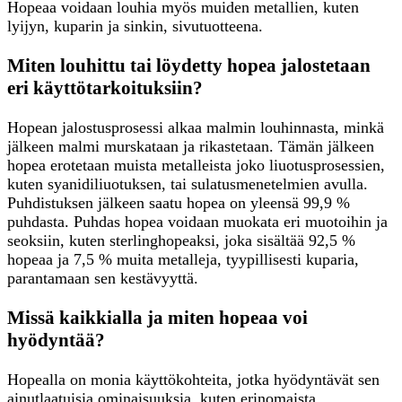
Hopeaa voidaan louhia myös muiden metallien, kuten
lyijyn, kuparin ja sinkin, sivutuotteena.
Miten louhittu tai löydetty hopea jalostetaan
eri käyttötarkoituksiin?
Hopean jalostusprosessi alkaa malmin louhinnasta, minkä
jälkeen malmi murskataan ja rikastetaan. Tämän jälkeen
hopea erotetaan muista metalleista joko liuotusprosessien,
kuten syanidiliuotuksen, tai sulatusmenetelmien avulla.
Puhdistuksen jälkeen saatu hopea on yleensä 99,9 %
puhdasta. Puhdas hopea voidaan muokata eri muotoihin ja
seoksiin, kuten sterlinghopeaksi, joka sisältää 92,5 %
hopeaa ja 7,5 % muita metalleja, tyypillisesti kuparia,
parantamaan sen kestävyyttä.
Missä kaikkialla ja miten hopeaa voi
hyödyntää?
Hopealla on monia käyttökohteita, jotka hyödyntävät sen
ainutlaatuisia ominaisuuksia, kuten erinomaista