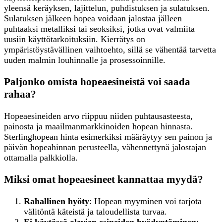
yleensä keräyksen, lajittelun, puhdistuksen ja sulatuksen.
Sulatuksen jälkeen hopea voidaan jalostaa jälleen
puhtaaksi metalliksi tai seoksiksi, jotka ovat valmiita
uusiin käyttötarkoituksiin. Kierrätys on
ympäristöystävällinen vaihtoehto, sillä se vähentää tarvetta
uuden malmin louhinnalle ja prosessoinnille.
Paljonko omista hopeaesineistä voi saada
rahaa?
Hopeaesineiden arvo riippuu niiden puhtausasteesta,
painosta ja maailmanmarkkinoiden hopean hinnasta.
Sterlinghopean hinta esimerkiksi määräytyy sen painon ja
päivän hopeahinnan perusteella, vähennettynä jalostajan
ottamalla palkkiolla.
Miksi omat hopeaesineet kannattaa myydä?
Rahallinen hyöty
: Hopean myyminen voi tarjota
välitöntä käteistä ja taloudellista turvaa.
Ei käytössä olevien esineiden hyödyntäminen
: