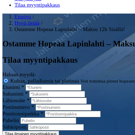
Tilaa myyntipakkaus
Etusivu
/
Hyvä tietää
/
Ostamme Hopeaa Lapinlahti – Maksu 12h Sisällä!
Ostamme Hopeaa Lapinlahti – Maksu 
Tilaa myyntipakkaus
Haluan myydä:
Kultaa, palladiumia tai platinaa
Voit toimittaa pienet hopeae
Etunimi *
Sukunimi *
Lähiosoite *
Postinumero *
Postitoimipaikka *
Puhelin
Sähköposti
Tilaa ilmainen myyntipakkaus