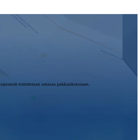
opeaerät toimitetaan omassa pakkauksessaan.