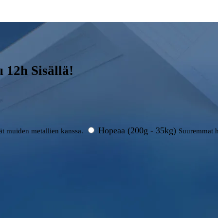
12h Sisällä!
Hopeaa (200g - 35kg)
rät muiden metallien kanssa.
Suuremmat h