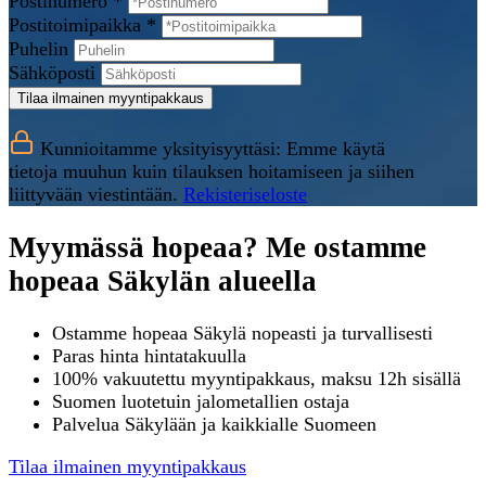
Postinumero *
Postitoimipaikka *
Puhelin
Sähköposti
Tilaa ilmainen myyntipakkaus
Kunnioitamme yksityisyyttäsi: Emme käytä
tietoja muuhun kuin tilauksen hoitamiseen ja siihen
liittyvään viestintään.
Rekisteriseloste
Myymässä hopeaa? Me ostamme
hopeaa Säkylän alueella
Ostamme hopeaa Säkylä nopeasti ja turvallisesti
Paras hinta hintatakuulla
100% vakuutettu myyntipakkaus, maksu 12h sisällä
Suomen luotetuin jalometallien ostaja
Palvelua Säkylään ja kaikkialle Suomeen
Tilaa ilmainen myyntipakkaus