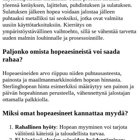
yleensä keräyksen, lajittelun, puhdistuksen ja sulatuksen.
Sulatuksen jälkeen hopea voidaan jalostaa jälleen
puhtaaksi metalliksi tai seoksiksi, jotka ovat valmiita
uusiin käyttötarkoituksiin. Kierrätys on
ympäristöystävällinen vaihtoehto, sillä se vähentää tarvetta
uuden malmin louhinnalle ja prosessoinnille.
Paljonko omista hopeaesineistä voi saada
rahaa?
Hopeaesineiden arvo riippuu niiden puhtausasteesta,
painosta ja maailmanmarkkinoiden hopean hinnasta.
Sterlinghopean hinta esimerkiksi määräytyy sen painon ja
päivän hopeahinnan perusteella, vähennettynä jalostajan
ottamalla palkkiolla.
Miksi omat hopeaesineet kannattaa myydä?
Rahallinen hyöty
: Hopean myyminen voi tarjota
välitöntä käteistä ja taloudellista turvaa.
Ei käytössä olevien esineiden hyödyntäminen
: