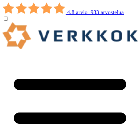
4.8 arvio 933 arvostelua