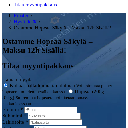
Tilaa myyntipakkaus
Etusivu
/
Hyvä tietää
/
Ostamme Hopeaa Säkylä – Maksu 12h Sisällä!
Ostamme Hopeaa Säkylä –
Maksu 12h Sisällä!
Tilaa myyntipakkaus
Haluan myydä:
Kultaa, palladiumia tai platinaa
Voit toimittaa pienet
Hopeaa (200g -
hopeaerät muiden metallien kanssa.
35kg)
Suuremmat hopeaerät toimitetaan omassa
pakkauksessaan.
Etunimi *
Sukunimi *
Lähiosoite *