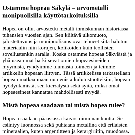
Ostamme hopeaa Säkylä – arvometalli
monipuolisilla käyttötarkoituksilla
Hopea on ollut arvostettu metalli ihmiskunnan historiassa
tuhansien vuosien ajan. Sen kiiltävä ulkomuoto,
jalostettavuus ja monipuolisuus ovat tehneet siitä halutun
materiaalin niin korujen, kolikoiden kuin teollisten
sovellustenkin saralla. Koska ostamme hopeaa Säkylästä ja
yhä useammat harkitsevat omien hopeaesineiden
myymistä, ryhdyimme tuumasta toimeen ja teimme
artikkelin hopeaan liittyen. Tässä artikkelissa tarkastellaan
hopean matkaa maan uumenista kulutustuotteisiin, hopean
hyödyntämistä, sen kierrätystä sekä syitä, miksi omat
hopeaesineet kannattaa mahdollisesti myydä.
Mistä hopeaa saadaan tai mistä hopea tulee?
Hopeaa saadaan pääasiassa kaivostoiminnan kautta. Se
esiintyy luonnossa sekä puhtaana metallina että erilaisten
mineraalien, kuten argentitteen ja kerargiriitin, muodossa.