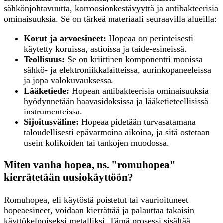
sähkönjohtavuutta, korroosionkestävyyttä ja antibakteerisia
ominaisuuksia. Se on tärkeä materiaali seuraavilla alueilla:
Korut ja arvoesineet:
Hopeaa on perinteisesti
käytetty koruissa, astioissa ja taide-esineissä.
Teollisuus:
Se on kriittinen komponentti monissa
sähkö- ja elektroniikkalaitteissa, aurinkopaneeleissa
ja jopa valokuvauksessa.
Lääketiede:
Hopean antibakteerisia ominaisuuksia
hyödynnetään haavasidoksissa ja lääketieteellisissä
instrumenteissa.
Sijoitusväline:
Hopeaa pidetään turvasatamana
taloudellisesti epävarmoina aikoina, ja sitä ostetaan
usein kolikoiden tai tankojen muodossa.
Miten vanha hopea, ns. "romuhopea"
kierrätetään uusiokäyttöön?
Romuhopea, eli käytöstä poistetut tai vaurioituneet
hopeaesineet, voidaan kierrättää ja palauttaa takaisin
käyttökelpoiseksi metalliksi. Tämä prosessi sisältää