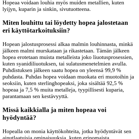
Hopeaa voidaan louhia myös muiden metallien, kuten
lyijyn, kuparin ja sinkin, sivutuotteena.
Miten louhittu tai löydetty hopea jalostetaan
eri käyttötarkoituksiin?
Hopean jalostusprosessi alkaa malmin louhinnasta, minkä
jälkeen malmi murskataan ja rikastetaan. Tämän jälkeen
hopea erotetaan muista metalleista joko liuotusprosessien,
kuten syanidiliuotuksen, tai sulatusmenetelmien avulla.
Puhdistuksen jälkeen saatu hopea on yleensä 99,9 %
puhdasta. Puhdas hopea voidaan muokata eri muotoihin ja
seoksiin, kuten sterlinghopeaksi, joka sisältää 92,5 %
hopeaa ja 7,5 % muita metalleja, tyypillisesti kuparia,
parantamaan sen kestävyyttä.
Missä kaikkialla ja miten hopeaa voi
hyödyntää?
Hopealla on monia käyttökohteita, jotka hyödyntävät sen
ainutlaatuisia ominaisuuksia, kuten erinomaista