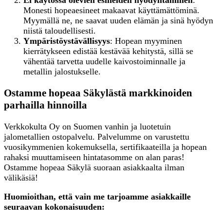
Monesti hopeaesineet makaavat käyttämättöminä.
Myymällä ne, ne saavat uuden elämän ja sinä hyödyn
niistä taloudellisesti.
Ympäristöystävällisyys
: Hopean myyminen
kierrätykseen edistää kestävää kehitystä, sillä se
vähentää tarvetta uudelle kaivostoiminnalle ja
metallin jalostukselle.
Ostamme hopeaa Säkylästä markkinoiden
parhailla hinnoilla
Verkkokulta Oy on Suomen vanhin ja luotetuin
jalometallien ostopalvelu. Palvelumme on varustettu
vuosikymmenien kokemuksella, sertifikaateilla ja hopean
rahaksi muuttamiseen hintatasomme on alan paras!
Ostamme hopeaa Säkylä suoraan asiakkaalta ilman
välikäsiä!
Huomioithan, että vain me tarjoamme asiakkaille
seuraavan kokonaisuuden: