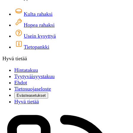
Kulta rahaksi
Hopea rahaksi
Usein kysyttyä
Tietopankki
Hyvä tietää
Hintatakuu
Tyytyväisyystakuu
Ehdot
Tietosuojaseloste
Evästeasetukset
Hyvä tietää