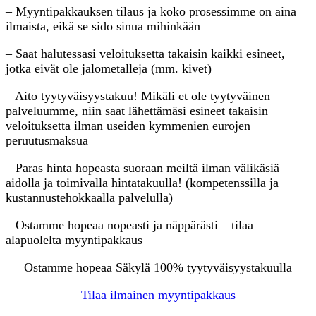
– Myyntipakkauksen tilaus ja koko prosessimme on aina
ilmaista, eikä se sido sinua mihinkään
– Saat halutessasi veloituksetta takaisin kaikki esineet,
jotka eivät ole jalometalleja (mm. kivet)
– Aito tyytyväisyystakuu! Mikäli et ole tyytyväinen
palveluumme, niin saat lähettämäsi esineet takaisin
veloituksetta ilman useiden kymmenien eurojen
peruutusmaksua
– Paras hinta hopeasta suoraan meiltä ilman välikäsiä –
aidolla ja toimivalla hintatakuulla! (kompetenssilla ja
kustannustehokkaalla palvelulla)
– Ostamme hopeaa nopeasti ja näppärästi – tilaa
alapuolelta myyntipakkaus
Ostamme hopeaa Säkylä 100% tyytyväisyystakuulla
Tilaa ilmainen myyntipakkaus