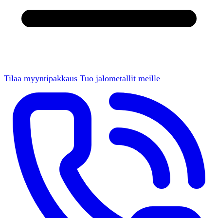
Tilaa myyntipakkaus
Tuo jalometallit meille