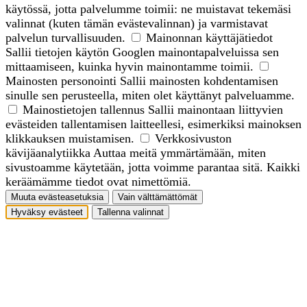
käytössä, jotta palvelumme toimii: ne muistavat tekemäsi
valinnat (kuten tämän evästevalinnan) ja varmistavat
palvelun turvallisuuden.
Mainonnan käyttäjätiedot
Sallii tietojen käytön Googlen mainontapalveluissa sen
mittaamiseen, kuinka hyvin mainontamme toimii.
Mainosten personointi
Sallii mainosten kohdentamisen
sinulle sen perusteella, miten olet käyttänyt palveluamme.
Mainostietojen tallennus
Sallii mainontaan liittyvien
evästeiden tallentamisen laitteellesi, esimerkiksi mainoksen
klikkauksen muistamisen.
Verkkosivuston
kävijäanalytiikka
Auttaa meitä ymmärtämään, miten
sivustoamme käytetään, jotta voimme parantaa sitä. Kaikki
keräämämme tiedot ovat nimettömiä.
Muuta evästeasetuksia
Vain välttämättömät
Hyväksy evästeet
Tallenna valinnat