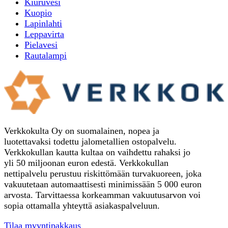
Kiuruvesi
Kuopio
Lapinlahti
Leppavirta
Pielavesi
Rautalampi
Verkkokulta Oy on suomalainen, nopea ja
luotettavaksi todettu jalometallien ostopalvelu.
Verkkokullan kautta kultaa on vaihdettu rahaksi jo
yli 50 miljoonan euron edestä. Verkkokullan
nettipalvelu perustuu riskittömään turvakuoreen, joka
vakuutetaan automaattisesti minimissään 5 000 euron
arvosta. Tarvittaessa korkeamman vakuutusarvon voi
sopia ottamalla yhteyttä asiakaspalveluun.
Tilaa myyntipakkaus