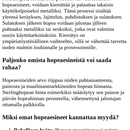
hopeaesineet, voidaan kierrättää ja palauttaa takaisin
käyttökelpoiseksi metalliksi. Tämä prosessi sisältää
yleensä keräyksen, lajittelun, puhdistuksen ja sulatuksen.
Sulatuksen jälkeen hopea voidaan jalostaa jälleen
puhtaaksi metalliksi tai seoksiksi, jotka ovat valmiita
uusiin käyttötarkoituksiin. Kierrätys on
ympäristöystävällinen vaihtoehto, sillä se vähentää tarvetta
uuden malmin louhinnalle ja prosessoinnille.
Paljonko omista hopeaesineistä voi saada
rahaa?
Hopeaesineiden arvo riippuu niiden puhtausasteesta,
painosta ja maailmanmarkkinoiden hopean hinnasta.
Sterlinghopean hinta esimerkiksi määräytyy sen painon ja
päivän hopeahinnan perusteella, vähennettynä jalostajan
ottamalla palkkiolla.
Miksi omat hopeaesineet kannattaa myydä?
Rahallinen hyöty
: Hopean myyminen voi tarjota