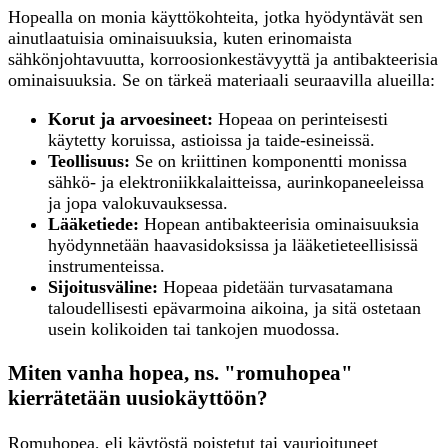
Hopealla on monia käyttökohteita, jotka hyödyntävät sen
ainutlaatuisia ominaisuuksia, kuten erinomaista
sähkönjohtavuutta, korroosionkestävyyttä ja antibakteerisia
ominaisuuksia. Se on tärkeä materiaali seuraavilla alueilla:
Korut ja arvoesineet:
Hopeaa on perinteisesti
käytetty koruissa, astioissa ja taide-esineissä.
Teollisuus:
Se on kriittinen komponentti monissa
sähkö- ja elektroniikkalaitteissa, aurinkopaneeleissa
ja jopa valokuvauksessa.
Lääketiede:
Hopean antibakteerisia ominaisuuksia
hyödynnetään haavasidoksissa ja lääketieteellisissä
instrumenteissa.
Sijoitusväline:
Hopeaa pidetään turvasatamana
taloudellisesti epävarmoina aikoina, ja sitä ostetaan
usein kolikoiden tai tankojen muodossa.
Miten vanha hopea, ns. "romuhopea"
kierrätetään uusiokäyttöön?
Romuhopea, eli käytöstä poistetut tai vaurioituneet