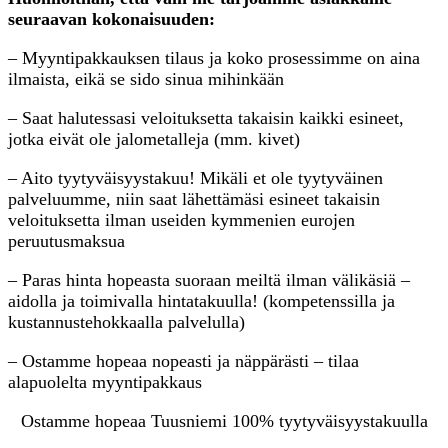
seuraavan kokonaisuuden:
– Myyntipakkauksen tilaus ja koko prosessimme on aina
ilmaista, eikä se sido sinua mihinkään
– Saat halutessasi veloituksetta takaisin kaikki esineet,
jotka eivät ole jalometalleja (mm. kivet)
– Aito tyytyväisyystakuu! Mikäli et ole tyytyväinen
palveluumme, niin saat lähettämäsi esineet takaisin
veloituksetta ilman useiden kymmenien eurojen
peruutusmaksua
– Paras hinta hopeasta suoraan meiltä ilman välikäsiä –
aidolla ja toimivalla hintatakuulla! (kompetenssilla ja
kustannustehokkaalla palvelulla)
– Ostamme hopeaa nopeasti ja näppärästi – tilaa
alapuolelta myyntipakkaus
Ostamme hopeaa Tuusniemi 100% tyytyväisyystakuulla