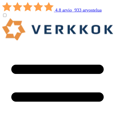
4.8 arvio 933 arvostelua