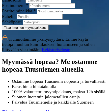
Lähiosoite *
Postinumero *
Postitoimipaikka *
Puhelin
Sähköposti
Tilaa ilmainen myyntipakkaus
Kunnioitamme yksityisyyttäsi: Emme käytä
tietoja muuhun kuin tilauksen hoitamiseen ja siihen
liittyvään viestintään.
Rekisteriseloste
Myymässä hopeaa? Me ostamme
hopeaa Tuusniemen alueella
Ostamme hopeaa Tuusniemi nopeasti ja turvallisesti
Paras hinta hintatakuulla
100% vakuutettu myyntipakkaus, maksu 12h sisällä
Suomen luotetuin jalometallien ostaja
Palvelua Tuusniemelle ja kaikkialle Suomeen