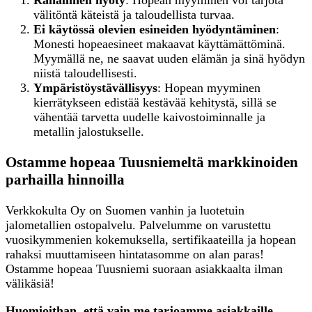
välitöntä käteistä ja taloudellista turvaa.
Ei käytössä olevien esineiden hyödyntäminen
:
Monesti hopeaesineet makaavat käyttämättöminä.
Myymällä ne, ne saavat uuden elämän ja sinä hyödyn
niistä taloudellisesti.
Ympäristöystävällisyys
: Hopean myyminen
kierrätykseen edistää kestävää kehitystä, sillä se
vähentää tarvetta uudelle kaivostoiminnalle ja
metallin jalostukselle.
Ostamme hopeaa Tuusniemeltä markkinoiden
parhailla hinnoilla
Verkkokulta Oy on Suomen vanhin ja luotetuin
jalometallien ostopalvelu. Palvelumme on varustettu
vuosikymmenien kokemuksella, sertifikaateilla ja hopean
rahaksi muuttamiseen hintatasomme on alan paras!
Ostamme hopeaa Tuusniemi suoraan asiakkaalta ilman
välikäsiä!
Huomioithan, että vain me tarjoamme asiakkaille