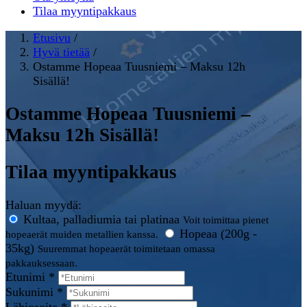
Tilaa myyntipakkaus
Etusivu
/
Hyvä tietää
/
Ostamme Hopeaa Tuusniemi – Maksu 12h
Sisällä!
Ostamme Hopeaa Tuusniemi –
Maksu 12h Sisällä!
Tilaa myyntipakkaus
Haluan myydä:
Kultaa, palladiumia tai platinaa
Voit toimittaa pienet
Hopeaa (200g -
hopeaerät muiden metallien kanssa.
35kg)
Suuremmat hopeaerät toimitetaan omassa
pakkauksessaan.
Etunimi *
Sukunimi *