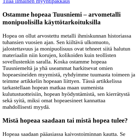
Tilaa ilmainen myyntipakkaus
Ostamme hopeaa Tuusniemi – arvometalli
monipuolisilla käyttötarkoituksilla
Hopea on ollut arvostettu metalli ihmiskunnan historiassa
tuhansien vuosien ajan. Sen kiiltävä ulkomuoto,
jalostettavuus ja monipuolisuus ovat tehneet siitä halutun
materiaalin niin korujen, kolikoiden kuin teollisten
sovellustenkin saralla. Koska ostamme hopeaa
Tuusniemeltä ja yhä useammat harkitsevat omien
hopeaesineiden myymistä, ryhdyimme tuumasta toimeen ja
teimme artikkelin hopeaan liittyen. Tässä artikkelissa
tarkastellaan hopean matkaa maan uumenista
kulutustuotteisiin, hopean hyödyntämistä, sen kierrätystä
sekä syitä, miksi omat hopeaesineet kannattaa
mahdollisesti myydä.
Mistä hopeaa saadaan tai mistä hopea tulee?
Hopeaa saadaan pääasiassa kaivostoiminnan kautta. Se