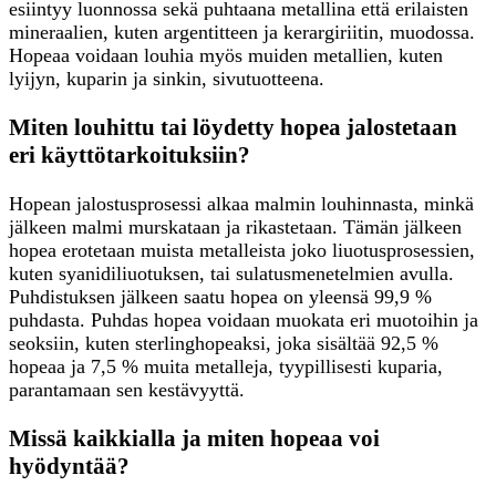
esiintyy luonnossa sekä puhtaana metallina että erilaisten
mineraalien, kuten argentitteen ja kerargiriitin, muodossa.
Hopeaa voidaan louhia myös muiden metallien, kuten
lyijyn, kuparin ja sinkin, sivutuotteena.
Miten louhittu tai löydetty hopea jalostetaan
eri käyttötarkoituksiin?
Hopean jalostusprosessi alkaa malmin louhinnasta, minkä
jälkeen malmi murskataan ja rikastetaan. Tämän jälkeen
hopea erotetaan muista metalleista joko liuotusprosessien,
kuten syanidiliuotuksen, tai sulatusmenetelmien avulla.
Puhdistuksen jälkeen saatu hopea on yleensä 99,9 %
puhdasta. Puhdas hopea voidaan muokata eri muotoihin ja
seoksiin, kuten sterlinghopeaksi, joka sisältää 92,5 %
hopeaa ja 7,5 % muita metalleja, tyypillisesti kuparia,
parantamaan sen kestävyyttä.
Missä kaikkialla ja miten hopeaa voi
hyödyntää?