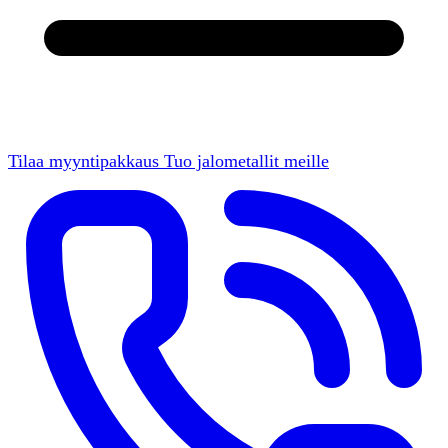
Tilaa myyntipakkaus
Tuo jalometallit meille