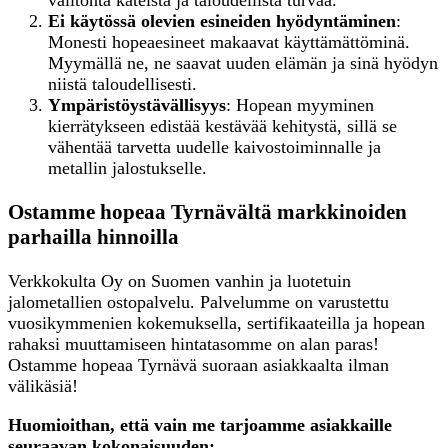
Ei käytössä olevien esineiden hyödyntäminen
:
Monesti hopeaesineet makaavat käyttämättöminä.
Myymällä ne, ne saavat uuden elämän ja sinä hyödyn
niistä taloudellisesti.
Ympäristöystävällisyys
: Hopean myyminen
kierrätykseen edistää kestävää kehitystä, sillä se
vähentää tarvetta uudelle kaivostoiminnalle ja
metallin jalostukselle.
Ostamme hopeaa Tyrnävältä markkinoiden
parhailla hinnoilla
Verkkokulta Oy on Suomen vanhin ja luotetuin
jalometallien ostopalvelu. Palvelumme on varustettu
vuosikymmenien kokemuksella, sertifikaateilla ja hopean
rahaksi muuttamiseen hintatasomme on alan paras!
Ostamme hopeaa Tyrnävä suoraan asiakkaalta ilman
välikäsiä!
Huomioithan, että vain me tarjoamme asiakkaille
seuraavan kokonaisuuden: