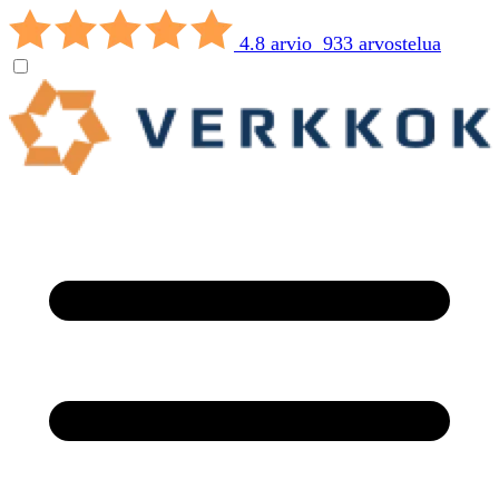
4.8 arvio 933 arvostelua