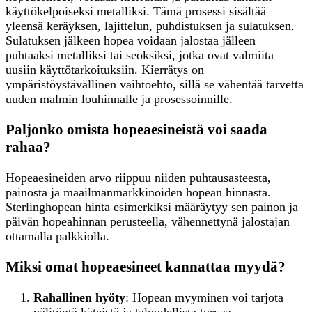
käyttökelpoiseksi metalliksi. Tämä prosessi sisältää
yleensä keräyksen, lajittelun, puhdistuksen ja sulatuksen.
Sulatuksen jälkeen hopea voidaan jalostaa jälleen
puhtaaksi metalliksi tai seoksiksi, jotka ovat valmiita
uusiin käyttötarkoituksiin. Kierrätys on
ympäristöystävällinen vaihtoehto, sillä se vähentää tarvetta
uuden malmin louhinnalle ja prosessoinnille.
Paljonko omista hopeaesineistä voi saada
rahaa?
Hopeaesineiden arvo riippuu niiden puhtausasteesta,
painosta ja maailmanmarkkinoiden hopean hinnasta.
Sterlinghopean hinta esimerkiksi määräytyy sen painon ja
päivän hopeahinnan perusteella, vähennettynä jalostajan
ottamalla palkkiolla.
Miksi omat hopeaesineet kannattaa myydä?
Rahallinen hyöty
: Hopean myyminen voi tarjota
välitöntä käteistä ja taloudellista turvaa.