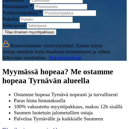
Lähiosoite *
Postinumero *
Postitoimipaikka *
Puhelin
Sähköposti
Tilaa ilmainen myyntipakkaus
Kunnioitamme yksityisyyttäsi: Emme käytä
tietoja muuhun kuin tilauksen hoitamiseen ja siihen
liittyvään viestintään.
Rekisteriseloste
Myymässä hopeaa? Me ostamme
hopeaa Tyrnävän alueella
Ostamme hopeaa Tyrnävä nopeasti ja turvallisesti
Paras hinta hintatakuulla
100% vakuutettu myyntipakkaus, maksu 12h sisällä
Suomen luotetuin jalometallien ostaja
Palvelua Tyrnävälle ja kaikkialle Suomeen