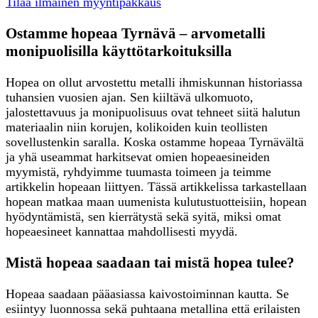
Tilaa ilmainen myyntipakkaus
Ostamme hopeaa Tyrnävä – arvometalli
monipuolisilla käyttötarkoituksilla
Hopea on ollut arvostettu metalli ihmiskunnan historiassa
tuhansien vuosien ajan. Sen kiiltävä ulkomuoto,
jalostettavuus ja monipuolisuus ovat tehneet siitä halutun
materiaalin niin korujen, kolikoiden kuin teollisten
sovellustenkin saralla. Koska ostamme hopeaa Tyrnävältä
ja yhä useammat harkitsevat omien hopeaesineiden
myymistä, ryhdyimme tuumasta toimeen ja teimme
artikkelin hopeaan liittyen. Tässä artikkelissa tarkastellaan
hopean matkaa maan uumenista kulutustuotteisiin, hopean
hyödyntämistä, sen kierrätystä sekä syitä, miksi omat
hopeaesineet kannattaa mahdollisesti myydä.
Mistä hopeaa saadaan tai mistä hopea tulee?
Hopeaa saadaan pääasiassa kaivostoiminnan kautta. Se
esiintyy luonnossa sekä puhtaana metallina että erilaisten