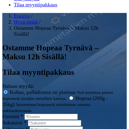
Tilaa myyntipakkaus
Etusivu
/
Hyvä tietää
/
Ostamme Hopeaa Tyrnävä – Maksu 12h
Sisällä!
Ostamme Hopeaa Tyrnävä –
Maksu 12h Sisällä!
Tilaa myyntipakkaus
Haluan myydä:
Kultaa, palladiumia tai platinaa
Voit toimittaa pienet
Hopeaa (200g -
hopeaerät muiden metallien kanssa.
35kg)
Suuremmat hopeaerät toimitetaan omassa
pakkauksessaan.
Etunimi *
Sukunimi *