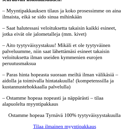
– Myyntipakkauksen tilaus ja koko prosessimme on aina
ilmaista, eikä se sido sinua mihinkään
– Saat halutessasi veloituksetta takaisin kaikki esineet,
jotka eivät ole jalometalleja (mm. kivet)
– Aito tyytyväisyystakuu! Mikäli et ole tyytyväinen
palveluumme, niin saat lähettämäsi esineet takaisin
veloituksetta ilman useiden kymmenien eurojen
peruutusmaksua
– Paras hinta hopeasta suoraan meiltä ilman välikäsiä –
aidolla ja toimivalla hintatakuulla! (kompetenssilla ja
kustannustehokkaalla palvelulla)
– Ostamme hopeaa nopeasti ja näppärästi – tilaa
alapuolelta myyntipakkaus
Ostamme hopeaa Tyrnävä 100% tyytyväisyystakuulla
Tilaa ilmainen myyntipakkaus