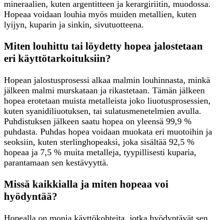
mineraalien, kuten argentitteen ja kerargiriitin, muodossa.
Hopeaa voidaan louhia myös muiden metallien, kuten
lyijyn, kuparin ja sinkin, sivutuotteena.
Miten louhittu tai löydetty hopea jalostetaan
eri käyttötarkoituksiin?
Hopean jalostusprosessi alkaa malmin louhinnasta, minkä
jälkeen malmi murskataan ja rikastetaan. Tämän jälkeen
hopea erotetaan muista metalleista joko liuotusprosessien,
kuten syanidiliuotuksen, tai sulatusmenetelmien avulla.
Puhdistuksen jälkeen saatu hopea on yleensä 99,9 %
puhdasta. Puhdas hopea voidaan muokata eri muotoihin ja
seoksiin, kuten sterlinghopeaksi, joka sisältää 92,5 %
hopeaa ja 7,5 % muita metalleja, tyypillisesti kuparia,
parantamaan sen kestävyyttä.
Missä kaikkialla ja miten hopeaa voi
hyödyntää?
Hopealla on monia käyttökohteita, jotka hyödyntävät sen