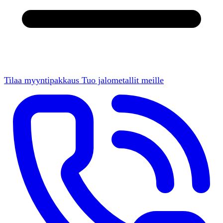
Tilaa myyntipakkaus
Tuo jalometallit meille