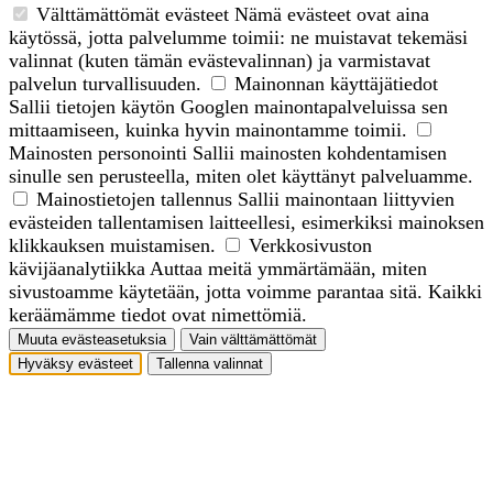
Välttämättömät evästeet
Nämä evästeet ovat aina
käytössä, jotta palvelumme toimii: ne muistavat tekemäsi
valinnat (kuten tämän evästevalinnan) ja varmistavat
palvelun turvallisuuden.
Mainonnan käyttäjätiedot
Sallii tietojen käytön Googlen mainontapalveluissa sen
mittaamiseen, kuinka hyvin mainontamme toimii.
Mainosten personointi
Sallii mainosten kohdentamisen
sinulle sen perusteella, miten olet käyttänyt palveluamme.
Mainostietojen tallennus
Sallii mainontaan liittyvien
evästeiden tallentamisen laitteellesi, esimerkiksi mainoksen
klikkauksen muistamisen.
Verkkosivuston
kävijäanalytiikka
Auttaa meitä ymmärtämään, miten
sivustoamme käytetään, jotta voimme parantaa sitä. Kaikki
keräämämme tiedot ovat nimettömiä.
Muuta evästeasetuksia
Vain välttämättömät
Hyväksy evästeet
Tallenna valinnat