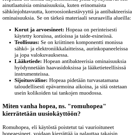
ainutlaatuisia ominaisuuksia, kuten erinomaista
sähkönjohtavuutta, korroosionkestävyyttä ja antibakteerisia
ominaisuuksia. Se on tärkeä materiaali seuraavilla alueilla:
Korut ja arvoesineet:
Hopeaa on perinteisesti
käytetty koruissa, astioissa ja taide-esineissä.
Teollisuus:
Se on kriittinen komponentti monissa
sähkö- ja elektroniikkalaitteissa, aurinkopaneeleissa
ja jopa valokuvauksessa.
Lääketiede:
Hopean antibakteerisia ominaisuuksia
hyödynnetään haavasidoksissa ja lääketieteellisissä
instrumenteissa.
Sijoitusväline:
Hopeaa pidetään turvasatamana
taloudellisesti epävarmoina aikoina, ja sitä ostetaan
usein kolikoiden tai tankojen muodossa.
Miten vanha hopea, ns. "romuhopea"
kierrätetään uusiokäyttöön?
Romuhopea, eli käytöstä poistetut tai vaurioituneet
hopeaesineet, voidaan kierrättää ja palauttaa takaisin