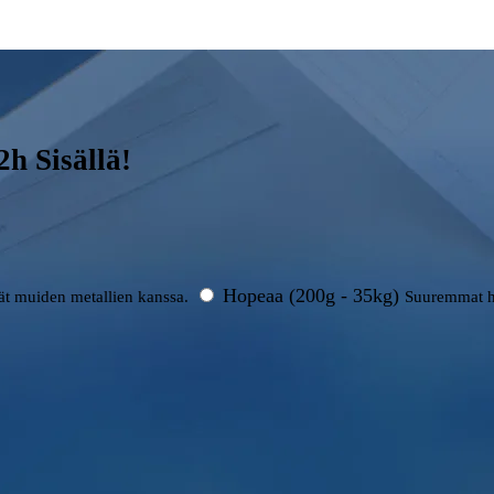
h Sisällä!
Hopeaa (200g - 35kg)
rät muiden metallien kanssa.
Suuremmat h