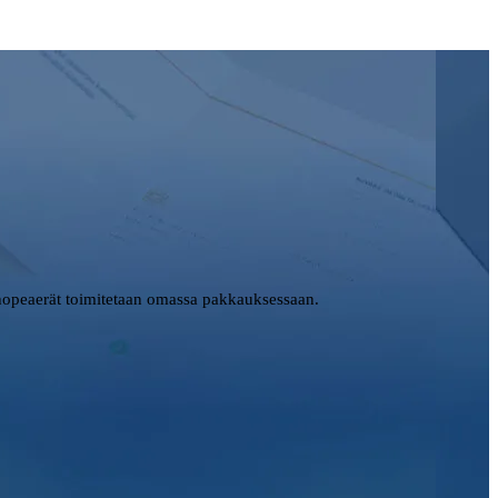
opeaerät toimitetaan omassa pakkauksessaan.