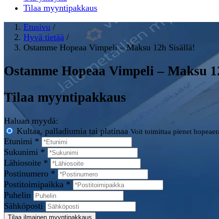
Tilaa myyntipakkaus
Etusivu
/
Hyvä tietää
/
Ostamme Hopeaa Vimpeli – Maksu 12h Sisällä!
Ostamme Hopeaa Vimpeli – Maksu 12
Tilaa myyntipakkaus
Haluan myydä:
Kultaa, palladiumia tai platinaa
Voit toimittaa pienet hopeae
Etunimi *
Sukunimi *
Lähiosoite *
Postinumero *
Postitoimipaikka *
Puhelin
Sähköposti
Tilaa ilmainen myyntipakkaus