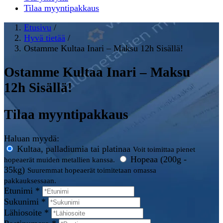
Tilaa myyntipakkaus
Etusivu
/
Hyvä tietää
/
Ostamme Kultaa Inari – Maksu 12h Sisällä!
Ostamme Kultaa Inari – Maksu
12h Sisällä!
Tilaa myyntipakkaus
Haluan myydä:
Kultaa, palladiumia tai platinaa
Voit toimittaa pienet
Hopeaa (200g -
hopeaerät muiden metallien kanssa.
35kg)
Suuremmat hopeaerät toimitetaan omassa
pakkauksessaan.
Etunimi *
Sukunimi *
Lähiosoite *