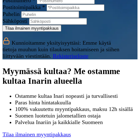
Postinumero *
Postitoimipaikka *
Puhelin
Sähköposti
Tilaa ilmainen myyntipakkaus
Kunnioitamme yksityisyyttäsi: Emme käytä
tietoja muuhun kuin tilauksen hoitamiseen ja siihen
liittyvään viestintään.
Rekisteriseloste
Myymässä kultaa? Me ostamme
kultaa Inarin alueella
Ostamme kultaa Inari nopeasti ja turvallisesti
Paras hinta hintatakuulla
100% vakuutettu myyntipakkaus, maksu 12h sisällä
Suomen luotetuin jalometallien ostaja
Palvelua Inariin ja kaikkialle Suomeen
Tilaa ilmainen myyntipakkaus