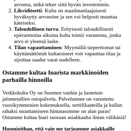
arvonsa, mikä tekee siitä hyvän investoinnin.
Likviditeetti
: Kulta on maailmanlaajuisesti
hyväksytty arvoesine ja sen voi helposti muuttaa
käteiseksi.
Taloudellinen turva
: Erityisesti taloudellisesti
epävarmoina aikoina kulta toimii varantona, jonka
arvo ei yleensä laske.
Tilan vapauttaminen
: Myymällä tarpeettomat tai
käyttämättömät kultaesineet voit vapauttaa tilaa ja
sijoittaa saadut varat uudelleen.
Ostamme kultaa Inarista markkinoiden
parhailla hinnoilla
Verkkokulta Oy on Suomen vanhin ja luotetuin
jalometallien ostopalvelu. Palvelumme on varustettu
vuosikymmenien kokemuksella, sertifikaateilla ja kullan
rahaksi muuttamiseen hintatasomme on alan paras!
Ostamme kultaa Inari suoraan asiakkaalta ilman välikäsiä!
Huomioithan, että vain me tarjoamme asiakkaille