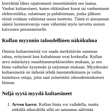
kierrättää lähes rajattomasti menettämättä sen laatua.
Vanhat kultaesineet, kuten rikkinäiset korut tai vanhentunut
elektroniikka, sulatetaan ja puhdistetaan, jonka jälkeen
niistä voidaan valmistaa uusia tuotteita. Tämä ei ainoastaan
säästä luonnonvaroja vaan vähentää myös tarvetta uusien
kaivosten perustamiselle.
Kullan myynnin taloudellinen näkökulma
Omista kultaesineistä voi saada merkittävän summan
rahaa, erityisesti kun kultahinnat ovat korkealla. Kullan
arvo määräytyy maailmanmarkkinoiden mukaan, ja sen
hinta vaihtelee kysynnän ja tarjonnan mukaan. Myydessäsi
kultaesineitä on tärkeää tehdä taustatutkimusta ja valita
luotettava ostaja, jotta saat esineistäsi oikeudenmukaisen
hinnan.
Neljä syytä myydä kultaesineet
Arvon kasvu
: Kullan hinta voi vaihdella, mutta
pitkällä aikavälillä sillä on taipumus säilyttää