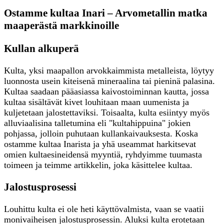
Ostamme kultaa Inari – Arvometallin matka
maaperästä markkinoille
Kullan alkuperä
Kulta, yksi maapallon arvokkaimmista metalleista, löytyy
luonnosta usein kiteisenä mineraalina tai pieninä palasina.
Kultaa saadaan pääasiassa kaivostoiminnan kautta, jossa
kultaa sisältävät kivet louhitaan maan uumenista ja
kuljetetaan jalostettaviksi. Toisaalta, kulta esiintyy myös
alluviaalisina talletumina eli "kultahippuina" jokien
pohjassa, jolloin puhutaan kullankaivauksesta. Koska
ostamme kultaa Inarista ja yhä useammat harkitsevat
omien kultaesineidensä myyntiä, ryhdyimme tuumasta
toimeen ja teimme artikkelin, joka käsittelee kultaa.
Jalostusprosessi
Louhittu kulta ei ole heti käyttövalmista, vaan se vaatii
monivaiheisen jalostusprosessin. Aluksi kulta erotetaan