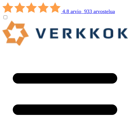
4.8 arvio 933 arvostelua