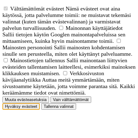
Välttämättömät evästeet
Nämä evästeet ovat aina
käytössä, jotta palvelumme toimii: ne muistavat tekemäsi
valinnat (kuten tämän evästevalinnan) ja varmistavat
palvelun turvallisuuden.
Mainonnan käyttäjätiedot
Sallii tietojen käytön Googlen mainontapalveluissa sen
mittaamiseen, kuinka hyvin mainontamme toimii.
Mainosten personointi
Sallii mainosten kohdentamisen
sinulle sen perusteella, miten olet käyttänyt palveluamme.
Mainostietojen tallennus
Sallii mainontaan liittyvien
evästeiden tallentamisen laitteellesi, esimerkiksi mainoksen
klikkauksen muistamisen.
Verkkosivuston
kävijäanalytiikka
Auttaa meitä ymmärtämään, miten
sivustoamme käytetään, jotta voimme parantaa sitä. Kaikki
keräämämme tiedot ovat nimettömiä.
Muuta evästeasetuksia
Vain välttämättömät
Hyväksy evästeet
Tallenna valinnat