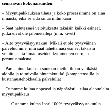
seuraavan kokonaisuuden:
– Myyntipakkauksen tilaus ja koko prosessimme on aina
ilmaista, eikä se sido sinua mihinkään
– Saat halutessasi veloituksetta takaisin kaikki esineet,
jotka eivät ole jalometalleja (mm. kivet)
– Aito tyytyväisyystakuu! Mikäli et ole tyytyväinen
palveluumme, niin saat lähettämäsi esineet takaisin
veloituksetta ilman useiden kymmenien eurojen
peruutusmaksua
– Paras hinta kullasta suoraan meiltä ilman välikäsiä –
aidolla ja toimivalla hintatakuulla! (kompetenssilla ja
kustannustehokkaalla palvelulla)
– Ostamme kultaa nopeasti ja näppärästi – tilaa alapuolelta
myyntipakkaus
Ostamme kultaa Inari 100% tyytyväisyystakuulla