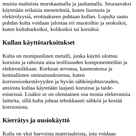
muista malmista murskaamalla ja jauhamalla. Seuraavaksi
käytetään erilaisia menetelmiä, kuten liuotusta ja
elektrolyysiä, erottaakseen puhtaan kullan. Lopulta saatu
puhdas kulta voidaan jalostaa eri muotoihin ja seoksiksi,
kuten kultaharkoiksi, kolikoiksi tai koruiksi.
Kullan käyttötarkoitukset
Kulta on monipuolinen metalli, jonka käyttö ulottuu
koruista ja rahoista aina teollisuuden komponentteihin ja
elektroniikkaan. Korkean arvonsa, kauneutensa ja
kemiallisten ominaisuuksiensa, kuten
korroosionkestävyyden ja hyvän sähkönjohtavuuden,
ansiosta kultaa käytetään laajasti koruissa ja taide-
esineissä. Lisäksi se on olennainen osa monia elektronisia
laitteita, sillä kulta johtaa tehokkaasti sähköä ja kestää
korroosiota.
Kierrätys ja uusiokäyttö
Kulta on yksi harvoista materiaaleista, jota voidaan