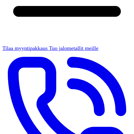
Tilaa myyntipakkaus
Tuo jalometallit meille