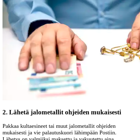
2. Lähetä jalometallit ohjeiden mukaisesti
Pakkaa kultaesineet tai muut jalometallit ohjeiden
mukaisesti ja vie palautuskuori lähimpään Postiin.
Lähetys on valmiiksi maksettu ja vakuutettu aina