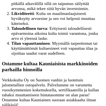
pitkällä aikavälillä sillä on taipumus säilyttää
arvonsa, mikä tekee siitä hyvän investoinnin.
Likviditeetti
: Kulta on maailmanlaajuisesti
hyväksytty arvoesine ja sen voi helposti muuttaa
käteiseksi.
Taloudellinen turva
: Erityisesti taloudellisesti
epävarmoina aikoina kulta toimii varantona, jonka
arvo ei yleensä laske.
Tilan vapauttaminen
: Myymällä tarpeettomat tai
käyttämättömät kultaesineet voit vapauttaa tilaa ja
sijoittaa saadut varat uudelleen.
Ostamme kultaa Kauniaisista markkinoiden
parhailla hinnoilla
Verkkokulta Oy on Suomen vanhin ja luotetuin
jalometallien ostopalvelu. Palvelumme on varustettu
vuosikymmenien kokemuksella, sertifikaateilla ja kullan
rahaksi muuttamiseen hintatasomme on alan paras!
Ostamme kultaa Kauniainen suoraan asiakkaalta ilman
välikäsiä!