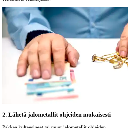
2. Lähetä jalometallit ohjeiden mukaisesti
Pakkaa kultaesineet tai muut jalometallit ohjeiden