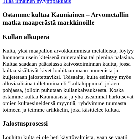
Tilaa ilmainen myyntipakkaus
Ostamme kultaa Kauniainen – Arvometallin
matka maaperästä markkinoille
Kullan alkuperä
Kulta, yksi maapallon arvokkaimmista metalleista, löytyy
luonnosta usein kiteisenä mineraalina tai pieninä palasina.
Kultaa saadaan pääasiassa kaivostoiminnan kautta, jossa
kultaa sisältävät kivet louhitaan maan uumenista ja
kuljetetaan jalostettaviksi. Toisaalta, kulta esiintyy myös
alluviaalisina talletumina eli "kultahippuina" jokien
pohjassa, jolloin puhutaan kullankaivauksesta. Koska
ostamme kultaa Kauniaisista ja yhä useammat harkitsevat
omien kultaesineidensä myyntiä, ryhdyimme tuumasta
toimeen ja teimme artikkelin, joka käsittelee kultaa.
Jalostusprosessi
Louhittu kulta ei ole heti käyttövalmista, vaan se vaatii