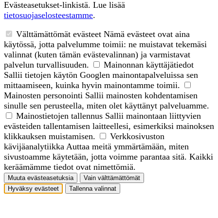
Evästeasetukset-linkistä. Lue lisää
tietosuojaselosteestamme
.
Välttämättömät evästeet
Nämä evästeet ovat aina
käytössä, jotta palvelumme toimii: ne muistavat tekemäsi
valinnat (kuten tämän evästevalinnan) ja varmistavat
palvelun turvallisuuden.
Mainonnan käyttäjätiedot
Sallii tietojen käytön Googlen mainontapalveluissa sen
mittaamiseen, kuinka hyvin mainontamme toimii.
Mainosten personointi
Sallii mainosten kohdentamisen
sinulle sen perusteella, miten olet käyttänyt palveluamme.
Mainostietojen tallennus
Sallii mainontaan liittyvien
evästeiden tallentamisen laitteellesi, esimerkiksi mainoksen
klikkauksen muistamisen.
Verkkosivuston
kävijäanalytiikka
Auttaa meitä ymmärtämään, miten
sivustoamme käytetään, jotta voimme parantaa sitä. Kaikki
keräämämme tiedot ovat nimettömiä.
Muuta evästeasetuksia
Vain välttämättömät
Hyväksy evästeet
Tallenna valinnat