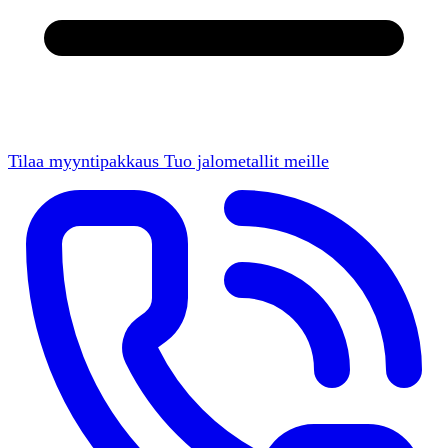
Tilaa myyntipakkaus
Tuo jalometallit meille