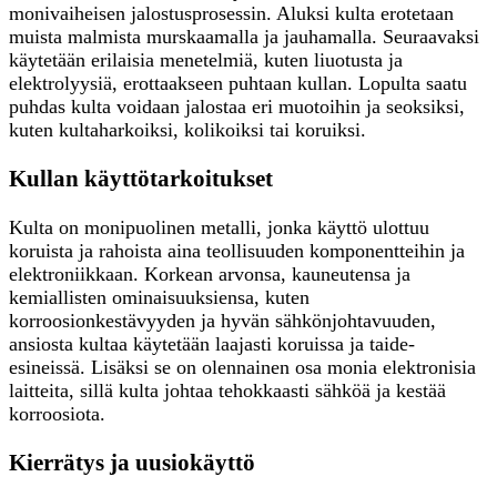
monivaiheisen jalostusprosessin. Aluksi kulta erotetaan
muista malmista murskaamalla ja jauhamalla. Seuraavaksi
käytetään erilaisia menetelmiä, kuten liuotusta ja
elektrolyysiä, erottaakseen puhtaan kullan. Lopulta saatu
puhdas kulta voidaan jalostaa eri muotoihin ja seoksiksi,
kuten kultaharkoiksi, kolikoiksi tai koruiksi.
Kullan käyttötarkoitukset
Kulta on monipuolinen metalli, jonka käyttö ulottuu
koruista ja rahoista aina teollisuuden komponentteihin ja
elektroniikkaan. Korkean arvonsa, kauneutensa ja
kemiallisten ominaisuuksiensa, kuten
korroosionkestävyyden ja hyvän sähkönjohtavuuden,
ansiosta kultaa käytetään laajasti koruissa ja taide-
esineissä. Lisäksi se on olennainen osa monia elektronisia
laitteita, sillä kulta johtaa tehokkaasti sähköä ja kestää
korroosiota.
Kierrätys ja uusiokäyttö