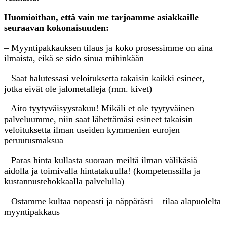
Huomioithan, että vain me tarjoamme asiakkaille
seuraavan kokonaisuuden:
– Myyntipakkauksen tilaus ja koko prosessimme on aina
ilmaista, eikä se sido sinua mihinkään
– Saat halutessasi veloituksetta takaisin kaikki esineet,
jotka eivät ole jalometalleja (mm. kivet)
– Aito tyytyväisyystakuu! Mikäli et ole tyytyväinen
palveluumme, niin saat lähettämäsi esineet takaisin
veloituksetta ilman useiden kymmenien eurojen
peruutusmaksua
– Paras hinta kullasta suoraan meiltä ilman välikäsiä –
aidolla ja toimivalla hintatakuulla! (kompetenssilla ja
kustannustehokkaalla palvelulla)
– Ostamme kultaa nopeasti ja näppärästi – tilaa alapuolelta
myyntipakkaus