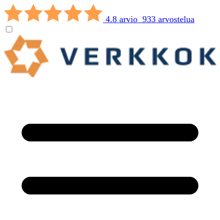
4.8 arvio 933 arvostelua