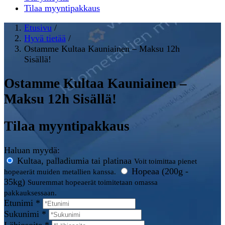
Tilaa myyntipakkaus
Etusivu
/
Hyvä tietää
/
Ostamme Kultaa Kauniainen – Maksu 12h
Sisällä!
Ostamme Kultaa Kauniainen –
Maksu 12h Sisällä!
Tilaa myyntipakkaus
Haluan myydä:
Kultaa, palladiumia tai platinaa
Voit toimittaa pienet
Hopeaa (200g -
hopeaerät muiden metallien kanssa.
35kg)
Suuremmat hopeaerät toimitetaan omassa
pakkauksessaan.
Etunimi *
Sukunimi *