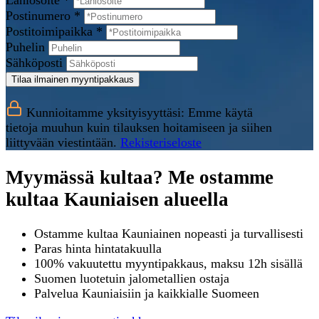
Lähiosoite *
Postinumero *
Postitoimipaikka *
Puhelin
Sähköposti
Tilaa ilmainen myyntipakkaus
Kunnioitamme yksityisyyttäsi: Emme käytä
tietoja muuhun kuin tilauksen hoitamiseen ja siihen
liittyvään viestintään.
Rekisteriseloste
Myymässä kultaa? Me ostamme
kultaa Kauniaisen alueella
Ostamme kultaa Kauniainen nopeasti ja turvallisesti
Paras hinta hintatakuulla
100% vakuutettu myyntipakkaus, maksu 12h sisällä
Suomen luotetuin jalometallien ostaja
Palvelua Kauniaisiin ja kaikkialle Suomeen