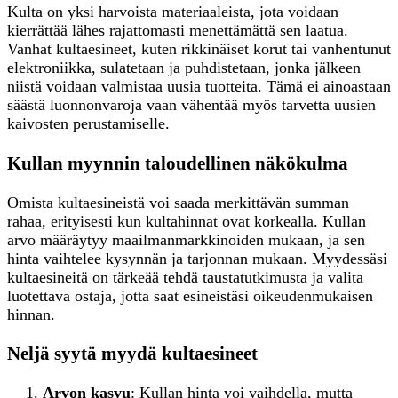
Kulta on yksi harvoista materiaaleista, jota voidaan
kierrättää lähes rajattomasti menettämättä sen laatua.
Vanhat kultaesineet, kuten rikkinäiset korut tai vanhentunut
elektroniikka, sulatetaan ja puhdistetaan, jonka jälkeen
niistä voidaan valmistaa uusia tuotteita. Tämä ei ainoastaan
säästä luonnonvaroja vaan vähentää myös tarvetta uusien
kaivosten perustamiselle.
Kullan myynnin taloudellinen näkökulma
Omista kultaesineistä voi saada merkittävän summan
rahaa, erityisesti kun kultahinnat ovat korkealla. Kullan
arvo määräytyy maailmanmarkkinoiden mukaan, ja sen
hinta vaihtelee kysynnän ja tarjonnan mukaan. Myydessäsi
kultaesineitä on tärkeää tehdä taustatutkimusta ja valita
luotettava ostaja, jotta saat esineistäsi oikeudenmukaisen
hinnan.
Neljä syytä myydä kultaesineet
Arvon kasvu
: Kullan hinta voi vaihdella, mutta