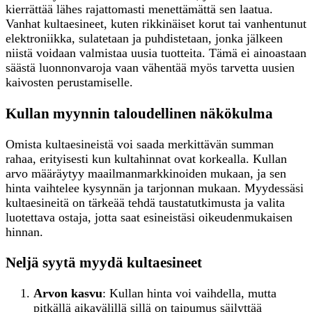
kierrättää lähes rajattomasti menettämättä sen laatua.
Vanhat kultaesineet, kuten rikkinäiset korut tai vanhentunut
elektroniikka, sulatetaan ja puhdistetaan, jonka jälkeen
niistä voidaan valmistaa uusia tuotteita. Tämä ei ainoastaan
säästä luonnonvaroja vaan vähentää myös tarvetta uusien
kaivosten perustamiselle.
Kullan myynnin taloudellinen näkökulma
Omista kultaesineistä voi saada merkittävän summan
rahaa, erityisesti kun kultahinnat ovat korkealla. Kullan
arvo määräytyy maailmanmarkkinoiden mukaan, ja sen
hinta vaihtelee kysynnän ja tarjonnan mukaan. Myydessäsi
kultaesineitä on tärkeää tehdä taustatutkimusta ja valita
luotettava ostaja, jotta saat esineistäsi oikeudenmukaisen
hinnan.
Neljä syytä myydä kultaesineet
Arvon kasvu
: Kullan hinta voi vaihdella, mutta
pitkällä aikavälillä sillä on taipumus säilyttää