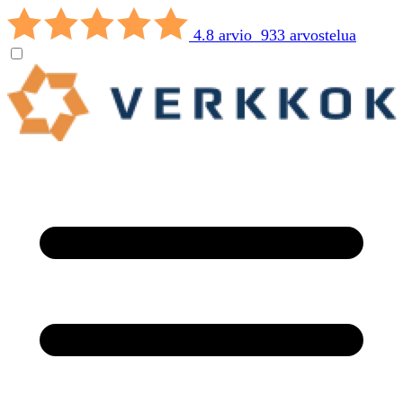
4.8 arvio 933 arvostelua