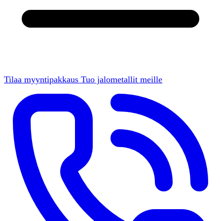
Tilaa myyntipakkaus
Tuo jalometallit meille