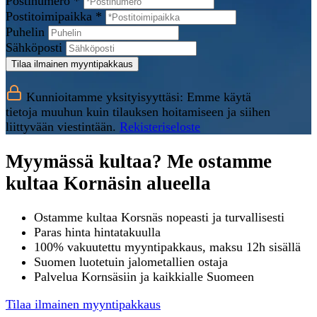
Postinumero *
Postitoimipaikka *
Puhelin
Sähköposti
Tilaa ilmainen myyntipakkaus
Kunnioitamme yksityisyyttäsi: Emme käytä
tietoja muuhun kuin tilauksen hoitamiseen ja siihen
liittyvään viestintään.
Rekisteriseloste
Myymässä kultaa? Me ostamme
kultaa Kornäsin alueella
Ostamme kultaa Korsnäs nopeasti ja turvallisesti
Paras hinta hintatakuulla
100% vakuutettu myyntipakkaus, maksu 12h sisällä
Suomen luotetuin jalometallien ostaja
Palvelua Kornsäsiin ja kaikkialle Suomeen
Tilaa ilmainen myyntipakkaus