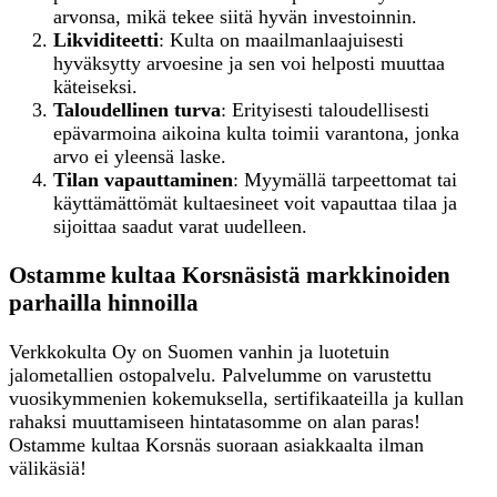
arvonsa, mikä tekee siitä hyvän investoinnin.
Likviditeetti
: Kulta on maailmanlaajuisesti
hyväksytty arvoesine ja sen voi helposti muuttaa
käteiseksi.
Taloudellinen turva
: Erityisesti taloudellisesti
epävarmoina aikoina kulta toimii varantona, jonka
arvo ei yleensä laske.
Tilan vapauttaminen
: Myymällä tarpeettomat tai
käyttämättömät kultaesineet voit vapauttaa tilaa ja
sijoittaa saadut varat uudelleen.
Ostamme kultaa Korsnäsistä markkinoiden
parhailla hinnoilla
Verkkokulta Oy on Suomen vanhin ja luotetuin
jalometallien ostopalvelu. Palvelumme on varustettu
vuosikymmenien kokemuksella, sertifikaateilla ja kullan
rahaksi muuttamiseen hintatasomme on alan paras!
Ostamme kultaa Korsnäs suoraan asiakkaalta ilman
välikäsiä!