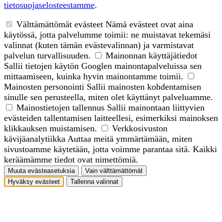
tietosuojaselosteestamme
.
Välttämättömät evästeet
Nämä evästeet ovat aina
käytössä, jotta palvelumme toimii: ne muistavat tekemäsi
valinnat (kuten tämän evästevalinnan) ja varmistavat
palvelun turvallisuuden.
Mainonnan käyttäjätiedot
Sallii tietojen käytön Googlen mainontapalveluissa sen
mittaamiseen, kuinka hyvin mainontamme toimii.
Mainosten personointi
Sallii mainosten kohdentamisen
sinulle sen perusteella, miten olet käyttänyt palveluamme.
Mainostietojen tallennus
Sallii mainontaan liittyvien
evästeiden tallentamisen laitteellesi, esimerkiksi mainoksen
klikkauksen muistamisen.
Verkkosivuston
kävijäanalytiikka
Auttaa meitä ymmärtämään, miten
sivustoamme käytetään, jotta voimme parantaa sitä. Kaikki
keräämämme tiedot ovat nimettömiä.
Muuta evästeasetuksia
Vain välttämättömät
Hyväksy evästeet
Tallenna valinnat