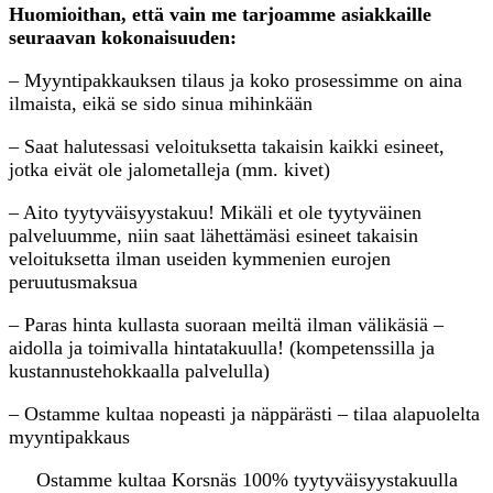
Huomioithan, että vain me tarjoamme asiakkaille
seuraavan kokonaisuuden:
– Myyntipakkauksen tilaus ja koko prosessimme on aina
ilmaista, eikä se sido sinua mihinkään
– Saat halutessasi veloituksetta takaisin kaikki esineet,
jotka eivät ole jalometalleja (mm. kivet)
– Aito tyytyväisyystakuu! Mikäli et ole tyytyväinen
palveluumme, niin saat lähettämäsi esineet takaisin
veloituksetta ilman useiden kymmenien eurojen
peruutusmaksua
– Paras hinta kullasta suoraan meiltä ilman välikäsiä –
aidolla ja toimivalla hintatakuulla! (kompetenssilla ja
kustannustehokkaalla palvelulla)
– Ostamme kultaa nopeasti ja näppärästi – tilaa alapuolelta
myyntipakkaus
Ostamme kultaa Korsnäs 100% tyytyväisyystakuulla