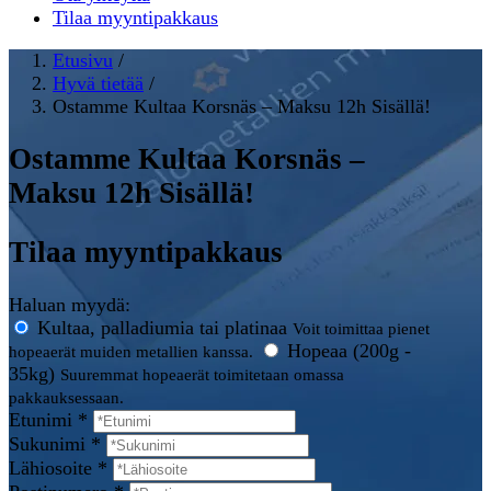
Tilaa myyntipakkaus
Etusivu
/
Hyvä tietää
/
Ostamme Kultaa Korsnäs – Maksu 12h Sisällä!
Ostamme Kultaa Korsnäs –
Maksu 12h Sisällä!
Tilaa myyntipakkaus
Haluan myydä:
Kultaa, palladiumia tai platinaa
Voit toimittaa pienet
Hopeaa (200g -
hopeaerät muiden metallien kanssa.
35kg)
Suuremmat hopeaerät toimitetaan omassa
pakkauksessaan.
Etunimi *
Sukunimi *
Lähiosoite *