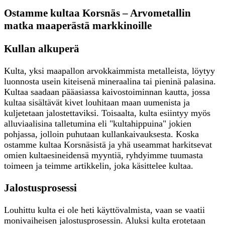
Ostamme kultaa Korsnäs – Arvometallin
matka maaperästä markkinoille
Kullan alkuperä
Kulta, yksi maapallon arvokkaimmista metalleista, löytyy
luonnosta usein kiteisenä mineraalina tai pieninä palasina.
Kultaa saadaan pääasiassa kaivostoiminnan kautta, jossa
kultaa sisältävät kivet louhitaan maan uumenista ja
kuljetetaan jalostettaviksi. Toisaalta, kulta esiintyy myös
alluviaalisina talletumina eli "kultahippuina" jokien
pohjassa, jolloin puhutaan kullankaivauksesta. Koska
ostamme kultaa Korsnäsistä ja yhä useammat harkitsevat
omien kultaesineidensä myyntiä, ryhdyimme tuumasta
toimeen ja teimme artikkelin, joka käsittelee kultaa.
Jalostusprosessi
Louhittu kulta ei ole heti käyttövalmista, vaan se vaatii
monivaiheisen jalostusprosessin. Aluksi kulta erotetaan