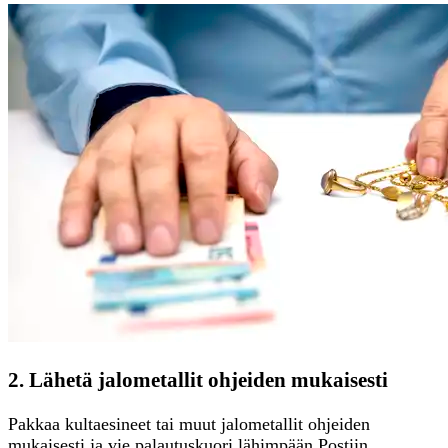
2. Lähetä jalometallit ohjeiden mukaisesti
Pakkaa kultaesineet tai muut jalometallit ohjeiden
mukaisesti ja vie palautuskuori lähimpään Postiin.