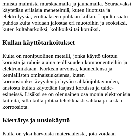
muista malmista murskaamalla ja jauhamalla. Seuraavaksi
käytetään erilaisia menetelmiä, kuten liuotusta ja
elektrolyysiä, erottaakseen puhtaan kullan. Lopulta saatu
puhdas kulta voidaan jalostaa eri muotoihin ja seoksiksi,
kuten kultaharkoiksi, kolikoiksi tai koruiksi.
Kullan käyttötarkoitukset
Kulta on monipuolinen metalli, jonka käyttö ulottuu
koruista ja rahoista aina teollisuuden komponentteihin ja
elektroniikkaan. Korkean arvonsa, kauneutensa ja
kemiallisten ominaisuuksiensa, kuten
korroosionkestävyyden ja hyvän sähkönjohtavuuden,
ansiosta kultaa käytetään laajasti koruissa ja taide-
esineissä. Lisäksi se on olennainen osa monia elektronisia
laitteita, sillä kulta johtaa tehokkaasti sähköä ja kestää
korroosiota.
Kierrätys ja uusiokäyttö
Kulta on yksi harvoista materiaaleista, jota voidaan