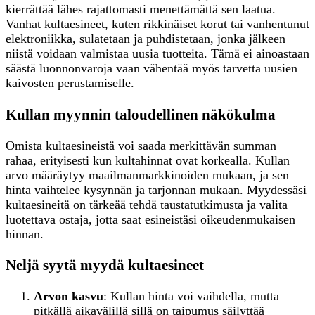
kierrättää lähes rajattomasti menettämättä sen laatua.
Vanhat kultaesineet, kuten rikkinäiset korut tai vanhentunut
elektroniikka, sulatetaan ja puhdistetaan, jonka jälkeen
niistä voidaan valmistaa uusia tuotteita. Tämä ei ainoastaan
säästä luonnonvaroja vaan vähentää myös tarvetta uusien
kaivosten perustamiselle.
Kullan myynnin taloudellinen näkökulma
Omista kultaesineistä voi saada merkittävän summan
rahaa, erityisesti kun kultahinnat ovat korkealla. Kullan
arvo määräytyy maailmanmarkkinoiden mukaan, ja sen
hinta vaihtelee kysynnän ja tarjonnan mukaan. Myydessäsi
kultaesineitä on tärkeää tehdä taustatutkimusta ja valita
luotettava ostaja, jotta saat esineistäsi oikeudenmukaisen
hinnan.
Neljä syytä myydä kultaesineet
Arvon kasvu
: Kullan hinta voi vaihdella, mutta
pitkällä aikavälillä sillä on taipumus säilyttää