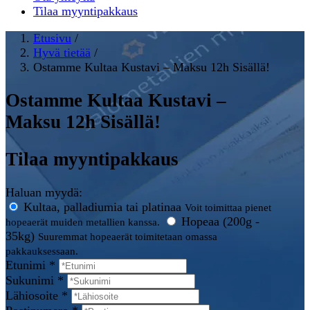
Tilaa myyntipakkaus
Etusivu
/
Hyvä tietää
/
Ostamme Kultaa Kustavi – Maksu 12h Sisällä!
Ostamme Kultaa Kustavi –
Maksu 12h Sisällä!
Tilaa myyntipakkaus
Haluan myydä:
Kultaa, palladiumia tai platinaa
Voit toimittaa pienet
Hopeaa (200g -
hopeaerät muiden metallien kanssa.
35kg)
Suuremmat hopeaerät toimitetaan omassa
pakkauksessaan.
Etunimi *
Sukunimi *
Lähiosoite *