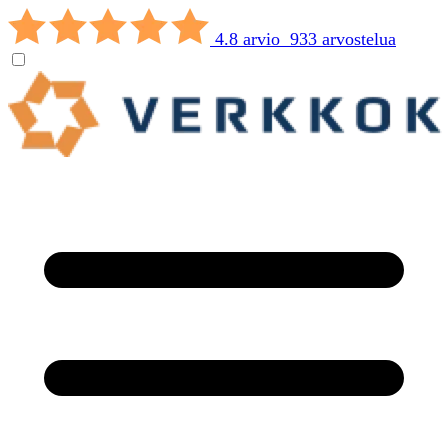
4.8 arvio 933 arvostelua