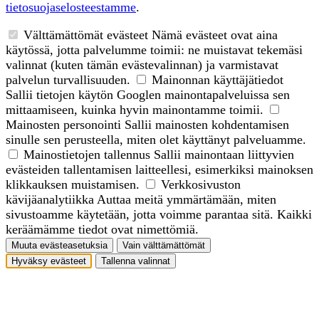
tietosuojaselosteestamme
.
Välttämättömät evästeet
Nämä evästeet ovat aina
käytössä, jotta palvelumme toimii: ne muistavat tekemäsi
valinnat (kuten tämän evästevalinnan) ja varmistavat
palvelun turvallisuuden.
Mainonnan käyttäjätiedot
Sallii tietojen käytön Googlen mainontapalveluissa sen
mittaamiseen, kuinka hyvin mainontamme toimii.
Mainosten personointi
Sallii mainosten kohdentamisen
sinulle sen perusteella, miten olet käyttänyt palveluamme.
Mainostietojen tallennus
Sallii mainontaan liittyvien
evästeiden tallentamisen laitteellesi, esimerkiksi mainoksen
klikkauksen muistamisen.
Verkkosivuston
kävijäanalytiikka
Auttaa meitä ymmärtämään, miten
sivustoamme käytetään, jotta voimme parantaa sitä. Kaikki
keräämämme tiedot ovat nimettömiä.
Muuta evästeasetuksia
Vain välttämättömät
Hyväksy evästeet
Tallenna valinnat