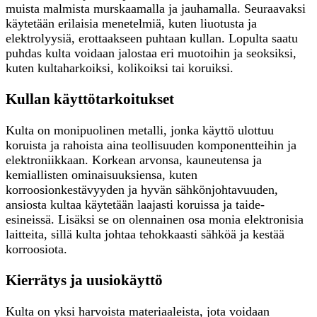
muista malmista murskaamalla ja jauhamalla. Seuraavaksi
käytetään erilaisia menetelmiä, kuten liuotusta ja
elektrolyysiä, erottaakseen puhtaan kullan. Lopulta saatu
puhdas kulta voidaan jalostaa eri muotoihin ja seoksiksi,
kuten kultaharkoiksi, kolikoiksi tai koruiksi.
Kullan käyttötarkoitukset
Kulta on monipuolinen metalli, jonka käyttö ulottuu
koruista ja rahoista aina teollisuuden komponentteihin ja
elektroniikkaan. Korkean arvonsa, kauneutensa ja
kemiallisten ominaisuuksiensa, kuten
korroosionkestävyyden ja hyvän sähkönjohtavuuden,
ansiosta kultaa käytetään laajasti koruissa ja taide-
esineissä. Lisäksi se on olennainen osa monia elektronisia
laitteita, sillä kulta johtaa tehokkaasti sähköä ja kestää
korroosiota.
Kierrätys ja uusiokäyttö
Kulta on yksi harvoista materiaaleista, jota voidaan