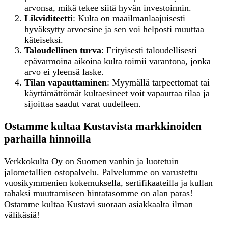
arvonsa, mikä tekee siitä hyvän investoinnin.
Likviditeetti
: Kulta on maailmanlaajuisesti
hyväksytty arvoesine ja sen voi helposti muuttaa
käteiseksi.
Taloudellinen turva
: Erityisesti taloudellisesti
epävarmoina aikoina kulta toimii varantona, jonka
arvo ei yleensä laske.
Tilan vapauttaminen
: Myymällä tarpeettomat tai
käyttämättömät kultaesineet voit vapauttaa tilaa ja
sijoittaa saadut varat uudelleen.
Ostamme kultaa Kustavista markkinoiden
parhailla hinnoilla
Verkkokulta Oy on Suomen vanhin ja luotetuin
jalometallien ostopalvelu. Palvelumme on varustettu
vuosikymmenien kokemuksella, sertifikaateilla ja kullan
rahaksi muuttamiseen hintatasomme on alan paras!
Ostamme kultaa Kustavi suoraan asiakkaalta ilman
välikäsiä!