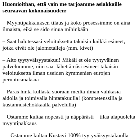
Huomioithan, että vain me tarjoamme asiakkaille
seuraavan kokonaisuuden:
– Myyntipakkauksen tilaus ja koko prosessimme on aina
ilmaista, eikä se sido sinua mihinkään
– Saat halutessasi veloituksetta takaisin kaikki esineet,
jotka eivät ole jalometalleja (mm. kivet)
– Aito tyytyväisyystakuu! Mikäli et ole tyytyväinen
palveluumme, niin saat lähettämäsi esineet takaisin
veloituksetta ilman useiden kymmenien eurojen
peruutusmaksua
– Paras hinta kullasta suoraan meiltä ilman välikäsiä –
aidolla ja toimivalla hintatakuulla! (kompetenssilla ja
kustannustehokkaalla palvelulla)
– Ostamme kultaa nopeasti ja näppärästi – tilaa alapuolelta
myyntipakkaus
Ostamme kultaa Kustavi 100% tyytyväisyystakuulla