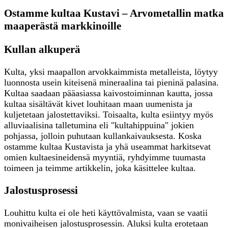
Ostamme kultaa Kustavi – Arvometallin matka
maaperästä markkinoille
Kullan alkuperä
Kulta, yksi maapallon arvokkaimmista metalleista, löytyy
luonnosta usein kiteisenä mineraalina tai pieninä palasina.
Kultaa saadaan pääasiassa kaivostoiminnan kautta, jossa
kultaa sisältävät kivet louhitaan maan uumenista ja
kuljetetaan jalostettaviksi. Toisaalta, kulta esiintyy myös
alluviaalisina talletumina eli "kultahippuina" jokien
pohjassa, jolloin puhutaan kullankaivauksesta. Koska
ostamme kultaa Kustavista ja yhä useammat harkitsevat
omien kultaesineidensä myyntiä, ryhdyimme tuumasta
toimeen ja teimme artikkelin, joka käsittelee kultaa.
Jalostusprosessi
Louhittu kulta ei ole heti käyttövalmista, vaan se vaatii
monivaiheisen jalostusprosessin. Aluksi kulta erotetaan