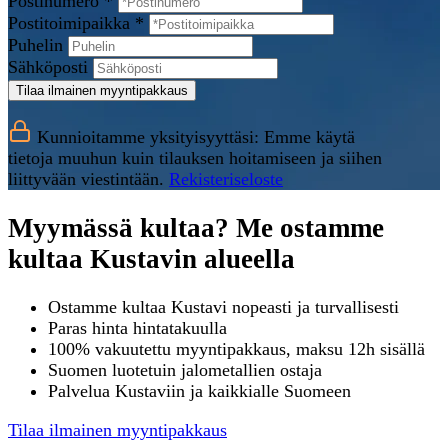
Postinumero *
Postitoimipaikka *
Puhelin
Sähköposti
Tilaa ilmainen myyntipakkaus
Kunnioitamme yksityisyyttäsi: Emme käytä
tietoja muuhun kuin tilauksen hoitamiseen ja siihen
liittyvään viestintään.
Rekisteriseloste
Myymässä kultaa? Me ostamme
kultaa Kustavin alueella
Ostamme kultaa Kustavi nopeasti ja turvallisesti
Paras hinta hintatakuulla
100% vakuutettu myyntipakkaus, maksu 12h sisällä
Suomen luotetuin jalometallien ostaja
Palvelua Kustaviin ja kaikkialle Suomeen
Tilaa ilmainen myyntipakkaus