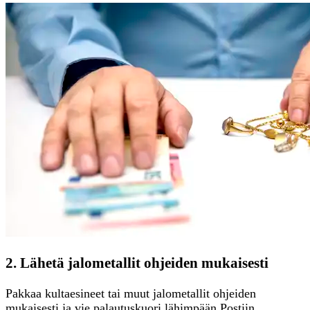
2. Lähetä jalometallit ohjeiden mukaisesti
Pakkaa kultaesineet tai muut jalometallit ohjeiden
mukaisesti ja vie palautuskuori lähimpään Postiin.