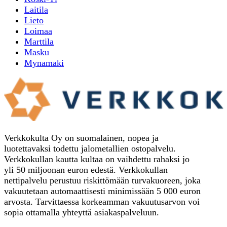
Laitila
Lieto
Loimaa
Marttila
Masku
Mynamaki
Verkkokulta Oy on suomalainen, nopea ja
luotettavaksi todettu jalometallien ostopalvelu.
Verkkokullan kautta kultaa on vaihdettu rahaksi jo
yli 50 miljoonan euron edestä. Verkkokullan
nettipalvelu perustuu riskittömään turvakuoreen, joka
vakuutetaan automaattisesti minimissään 5 000 euron
arvosta. Tarvittaessa korkeamman vakuutusarvon voi
sopia ottamalla yhteyttä asiakaspalveluun.