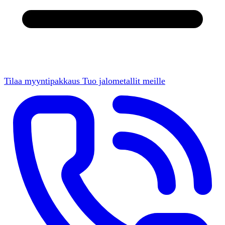
Tilaa myyntipakkaus
Tuo jalometallit meille