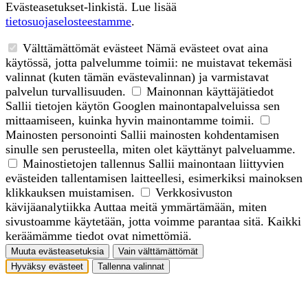
Evästeasetukset-linkistä. Lue lisää
tietosuojaselosteestamme
.
Välttämättömät evästeet
Nämä evästeet ovat aina
käytössä, jotta palvelumme toimii: ne muistavat tekemäsi
valinnat (kuten tämän evästevalinnan) ja varmistavat
palvelun turvallisuuden.
Mainonnan käyttäjätiedot
Sallii tietojen käytön Googlen mainontapalveluissa sen
mittaamiseen, kuinka hyvin mainontamme toimii.
Mainosten personointi
Sallii mainosten kohdentamisen
sinulle sen perusteella, miten olet käyttänyt palveluamme.
Mainostietojen tallennus
Sallii mainontaan liittyvien
evästeiden tallentamisen laitteellesi, esimerkiksi mainoksen
klikkauksen muistamisen.
Verkkosivuston
kävijäanalytiikka
Auttaa meitä ymmärtämään, miten
sivustoamme käytetään, jotta voimme parantaa sitä. Kaikki
keräämämme tiedot ovat nimettömiä.
Muuta evästeasetuksia
Vain välttämättömät
Hyväksy evästeet
Tallenna valinnat