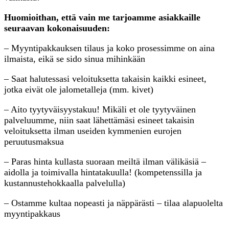
Huomioithan, että vain me tarjoamme asiakkaille
seuraavan kokonaisuuden:
– Myyntipakkauksen tilaus ja koko prosessimme on aina
ilmaista, eikä se sido sinua mihinkään
– Saat halutessasi veloituksetta takaisin kaikki esineet,
jotka eivät ole jalometalleja (mm. kivet)
– Aito tyytyväisyystakuu! Mikäli et ole tyytyväinen
palveluumme, niin saat lähettämäsi esineet takaisin
veloituksetta ilman useiden kymmenien eurojen
peruutusmaksua
– Paras hinta kullasta suoraan meiltä ilman välikäsiä –
aidolla ja toimivalla hintatakuulla! (kompetenssilla ja
kustannustehokkaalla palvelulla)
– Ostamme kultaa nopeasti ja näppärästi – tilaa alapuolelta
myyntipakkaus