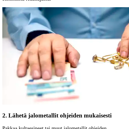
2. Lähetä jalometallit ohjeiden mukaisesti
Pakkaa kultaesineet tai muut jalometallit ohjeiden