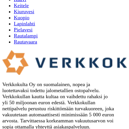
Keitele
Kiuruvesi
Kuopio
Lapinlahti
Pielavesi
Rautalampi
Rautavaara
Verkkokulta Oy on suomalainen, nopea ja
luotettavaksi todettu jalometallien ostopalvelu.
Verkkokullan kautta kultaa on vaihdettu rahaksi jo
yli 50 miljoonan euron edestä. Verkkokullan
nettipalvelu perustuu riskittömään turvakuoreen, joka
vakuutetaan automaattisesti minimissään 5 000 euron
arvosta. Tarvittaessa korkeamman vakuutusarvon voi
sopia ottamalla yhteyttä asiakaspalveluun.