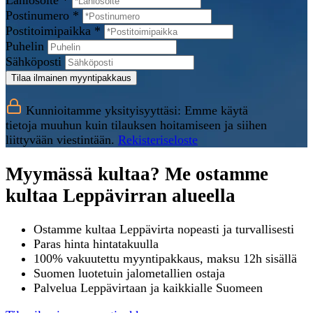
Lähiosoite *
Postinumero *
Postitoimipaikka *
Puhelin
Sähköposti
Tilaa ilmainen myyntipakkaus
Kunnioitamme yksityisyyttäsi: Emme käytä
tietoja muuhun kuin tilauksen hoitamiseen ja siihen
liittyvään viestintään.
Rekisteriseloste
Myymässä kultaa? Me ostamme
kultaa Leppävirran alueella
Ostamme kultaa Leppävirta nopeasti ja turvallisesti
Paras hinta hintatakuulla
100% vakuutettu myyntipakkaus, maksu 12h sisällä
Suomen luotetuin jalometallien ostaja
Palvelua Leppävirtaan ja kaikkialle Suomeen