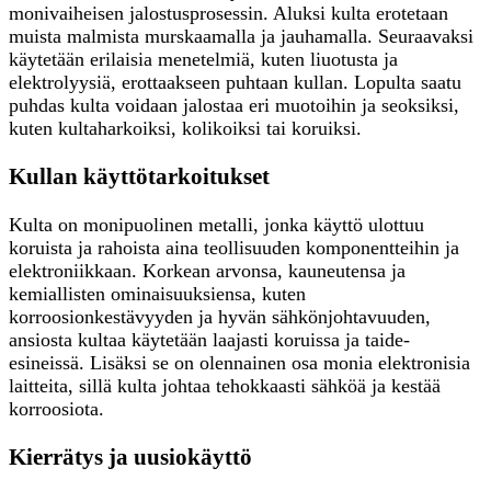
monivaiheisen jalostusprosessin. Aluksi kulta erotetaan
muista malmista murskaamalla ja jauhamalla. Seuraavaksi
käytetään erilaisia menetelmiä, kuten liuotusta ja
elektrolyysiä, erottaakseen puhtaan kullan. Lopulta saatu
puhdas kulta voidaan jalostaa eri muotoihin ja seoksiksi,
kuten kultaharkoiksi, kolikoiksi tai koruiksi.
Kullan käyttötarkoitukset
Kulta on monipuolinen metalli, jonka käyttö ulottuu
koruista ja rahoista aina teollisuuden komponentteihin ja
elektroniikkaan. Korkean arvonsa, kauneutensa ja
kemiallisten ominaisuuksiensa, kuten
korroosionkestävyyden ja hyvän sähkönjohtavuuden,
ansiosta kultaa käytetään laajasti koruissa ja taide-
esineissä. Lisäksi se on olennainen osa monia elektronisia
laitteita, sillä kulta johtaa tehokkaasti sähköä ja kestää
korroosiota.
Kierrätys ja uusiokäyttö