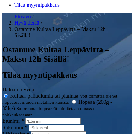
Tilaa myyntipakkaus
Etusivu
/
Hyvä tietää
/
Ostamme Kultaa Leppävirta – Maksu 12h
Sisällä!
Ostamme Kultaa Leppävirta –
Maksu 12h Sisällä!
Tilaa myyntipakkaus
Haluan myydä:
Kultaa, palladiumia tai platinaa
Voit toimittaa pienet
Hopeaa (200g -
hopeaerät muiden metallien kanssa.
35kg)
Suuremmat hopeaerät toimitetaan omassa
pakkauksessaan.
Etunimi *
Sukunimi *