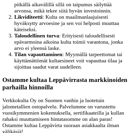
pitkällä aikavälillä sillä on taipumus säilyttää
arvonsa, mikä tekee siitä hyvän investoinnin.
Likviditeetti
: Kulta on maailmanlaajuisesti
hyväksytty arvoesine ja sen voi helposti muuttaa
käteiseksi.
Taloudellinen turva
: Erityisesti taloudellisesti
epävarmoina aikoina kulta toimii varantona, jonka
arvo ei yleensä laske.
Tilan vapauttaminen
: Myymällä tarpeettomat tai
käyttämättömät kultaesineet voit vapauttaa tilaa ja
sijoittaa saadut varat uudelleen.
Ostamme kultaa Leppävirrasta markkinoiden
parhailla hinnoilla
Verkkokulta Oy on Suomen vanhin ja luotetuin
jalometallien ostopalvelu. Palvelumme on varustettu
vuosikymmenien kokemuksella, sertifikaateilla ja kullan
rahaksi muuttamiseen hintatasomme on alan paras!
Ostamme kultaa Leppävirta suoraan asiakkaalta ilman
välikäsiä!