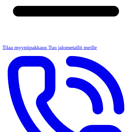
Tilaa myyntipakkaus
Tuo jalometallit meille