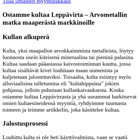
Tilaa ilmainen myyntipakkaus
Ostamme kultaa Leppävirta – Arvometallin
matka maaperästä markkinoille
Kullan alkuperä
Kulta, yksi maapallon arvokkaimmista metalleista, löytyy
luonnosta usein kiteisenä mineraalina tai pieninä palasina.
Kultaa saadaan pääasiassa kaivostoiminnan kautta, jossa
kultaa sisältävät kivet louhitaan maan uumenista ja
kuljetetaan jalostettaviksi. Toisaalta, kulta esiintyy myös
alluviaalisina talletumina eli "kultahippuina" jokien
pohjassa, jolloin puhutaan kullankaivauksesta. Koska
ostamme kultaa Leppävirrasta ja yhä useammat harkitsevat
omien kultaesineidensä myyntiä, ryhdyimme tuumasta
toimeen ja teimme artikkelin, joka käsittelee kultaa.
Jalostusprosessi
Louhittu kulta ei ole heti käyttövalmista, vaan se vaatii