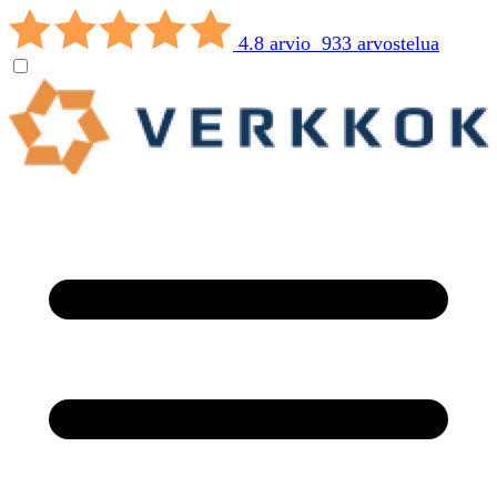
4.8 arvio 933 arvostelua