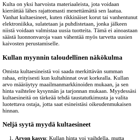
Kulta on yksi harvoista materiaaleista, jota voidaan
kierrättää lähes rajattomasti menettämättä sen laatua.
Vanhat kultaesineet, kuten rikkinäiset korut tai vanhentunut
elektroniikka, sulatetaan ja puhdistetaan, jonka jälkeen
niistä voidaan valmistaa uusia tuotteita. Tämä ei ainoastaan
säästä luonnonvaroja vaan vähentää myös tarvetta uusien
kaivosten perustamiselle.
Kullan myynnin taloudellinen näkökulma
Omista kultaesineistä voi saada merkittävän summan
rahaa, erityisesti kun kultahinnat ovat korkealla. Kullan
arvo määräytyy maailmanmarkkinoiden mukaan, ja sen
hinta vaihtelee kysynnän ja tarjonnan mukaan. Myydessäsi
kultaesineitä on tärkeää tehdä taustatutkimusta ja valita
luotettava ostaja, jotta saat esineistäsi oikeudenmukaisen
hinnan.
Neljä syytä myydä kultaesineet
Arvon kasvu
: Kullan hinta voi vaihdella, mutta