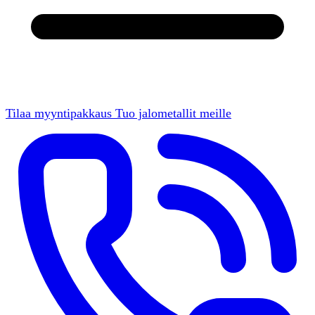
Tilaa myyntipakkaus
Tuo jalometallit meille