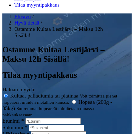
Tilaa myyntipakkaus
Etusivu
/
Hyvä tietää
/
Ostamme Kultaa Lestijärvi – Maksu 12h
Sisällä!
Ostamme Kultaa Lestijärvi –
Maksu 12h Sisällä!
Tilaa myyntipakkaus
Haluan myydä:
Kultaa, palladiumia tai platinaa
Voit toimittaa pienet
Hopeaa (200g -
hopeaerät muiden metallien kanssa.
35kg)
Suuremmat hopeaerät toimitetaan omassa
pakkauksessaan.
Etunimi *
Sukunimi *