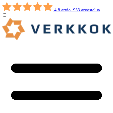
4.8 arvio 933 arvostelua