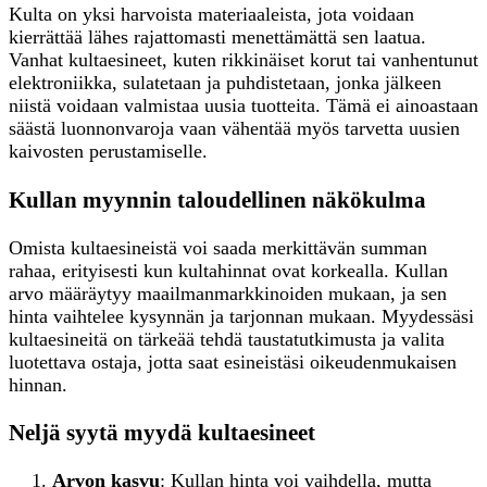
Kulta on yksi harvoista materiaaleista, jota voidaan
kierrättää lähes rajattomasti menettämättä sen laatua.
Vanhat kultaesineet, kuten rikkinäiset korut tai vanhentunut
elektroniikka, sulatetaan ja puhdistetaan, jonka jälkeen
niistä voidaan valmistaa uusia tuotteita. Tämä ei ainoastaan
säästä luonnonvaroja vaan vähentää myös tarvetta uusien
kaivosten perustamiselle.
Kullan myynnin taloudellinen näkökulma
Omista kultaesineistä voi saada merkittävän summan
rahaa, erityisesti kun kultahinnat ovat korkealla. Kullan
arvo määräytyy maailmanmarkkinoiden mukaan, ja sen
hinta vaihtelee kysynnän ja tarjonnan mukaan. Myydessäsi
kultaesineitä on tärkeää tehdä taustatutkimusta ja valita
luotettava ostaja, jotta saat esineistäsi oikeudenmukaisen
hinnan.
Neljä syytä myydä kultaesineet
Arvon kasvu
: Kullan hinta voi vaihdella, mutta