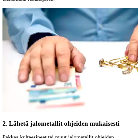
2. Lähetä jalometallit ohjeiden mukaisesti
Pakkaa kultaesineet tai muut jalometallit ohjeiden