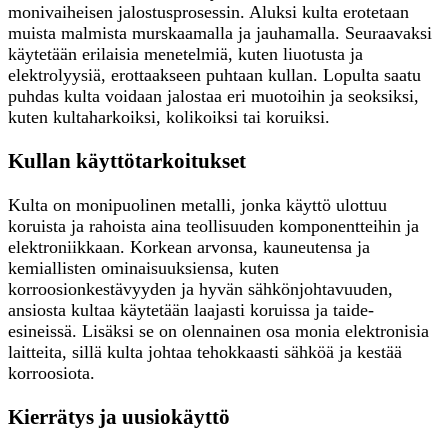
monivaiheisen jalostusprosessin. Aluksi kulta erotetaan
muista malmista murskaamalla ja jauhamalla. Seuraavaksi
käytetään erilaisia menetelmiä, kuten liuotusta ja
elektrolyysiä, erottaakseen puhtaan kullan. Lopulta saatu
puhdas kulta voidaan jalostaa eri muotoihin ja seoksiksi,
kuten kultaharkoiksi, kolikoiksi tai koruiksi.
Kullan käyttötarkoitukset
Kulta on monipuolinen metalli, jonka käyttö ulottuu
koruista ja rahoista aina teollisuuden komponentteihin ja
elektroniikkaan. Korkean arvonsa, kauneutensa ja
kemiallisten ominaisuuksiensa, kuten
korroosionkestävyyden ja hyvän sähkönjohtavuuden,
ansiosta kultaa käytetään laajasti koruissa ja taide-
esineissä. Lisäksi se on olennainen osa monia elektronisia
laitteita, sillä kulta johtaa tehokkaasti sähköä ja kestää
korroosiota.
Kierrätys ja uusiokäyttö