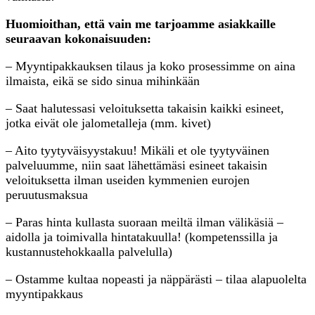
Huomioithan, että vain me tarjoamme asiakkaille
seuraavan kokonaisuuden:
– Myyntipakkauksen tilaus ja koko prosessimme on aina
ilmaista, eikä se sido sinua mihinkään
– Saat halutessasi veloituksetta takaisin kaikki esineet,
jotka eivät ole jalometalleja (mm. kivet)
– Aito tyytyväisyystakuu! Mikäli et ole tyytyväinen
palveluumme, niin saat lähettämäsi esineet takaisin
veloituksetta ilman useiden kymmenien eurojen
peruutusmaksua
– Paras hinta kullasta suoraan meiltä ilman välikäsiä –
aidolla ja toimivalla hintatakuulla! (kompetenssilla ja
kustannustehokkaalla palvelulla)
– Ostamme kultaa nopeasti ja näppärästi – tilaa alapuolelta
myyntipakkaus