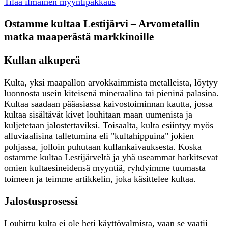
Tilaa ilmainen myyntipakkaus
Ostamme kultaa Lestijärvi – Arvometallin
matka maaperästä markkinoille
Kullan alkuperä
Kulta, yksi maapallon arvokkaimmista metalleista, löytyy
luonnosta usein kiteisenä mineraalina tai pieninä palasina.
Kultaa saadaan pääasiassa kaivostoiminnan kautta, jossa
kultaa sisältävät kivet louhitaan maan uumenista ja
kuljetetaan jalostettaviksi. Toisaalta, kulta esiintyy myös
alluviaalisina talletumina eli "kultahippuina" jokien
pohjassa, jolloin puhutaan kullankaivauksesta. Koska
ostamme kultaa Lestijärveltä ja yhä useammat harkitsevat
omien kultaesineidensä myyntiä, ryhdyimme tuumasta
toimeen ja teimme artikkelin, joka käsittelee kultaa.
Jalostusprosessi
Louhittu kulta ei ole heti käyttövalmista, vaan se vaatii