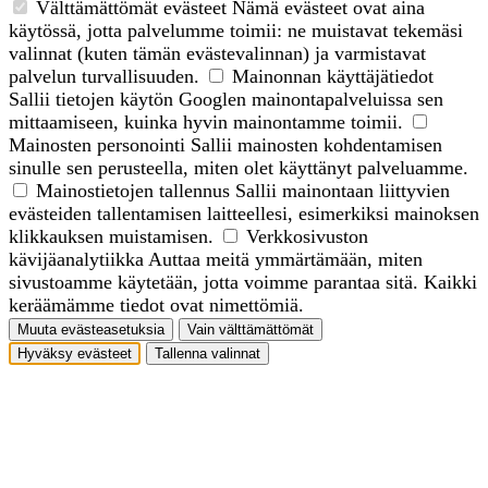
Välttämättömät evästeet
Nämä evästeet ovat aina
käytössä, jotta palvelumme toimii: ne muistavat tekemäsi
valinnat (kuten tämän evästevalinnan) ja varmistavat
palvelun turvallisuuden.
Mainonnan käyttäjätiedot
Sallii tietojen käytön Googlen mainontapalveluissa sen
mittaamiseen, kuinka hyvin mainontamme toimii.
Mainosten personointi
Sallii mainosten kohdentamisen
sinulle sen perusteella, miten olet käyttänyt palveluamme.
Mainostietojen tallennus
Sallii mainontaan liittyvien
evästeiden tallentamisen laitteellesi, esimerkiksi mainoksen
klikkauksen muistamisen.
Verkkosivuston
kävijäanalytiikka
Auttaa meitä ymmärtämään, miten
sivustoamme käytetään, jotta voimme parantaa sitä. Kaikki
keräämämme tiedot ovat nimettömiä.
Muuta evästeasetuksia
Vain välttämättömät
Hyväksy evästeet
Tallenna valinnat