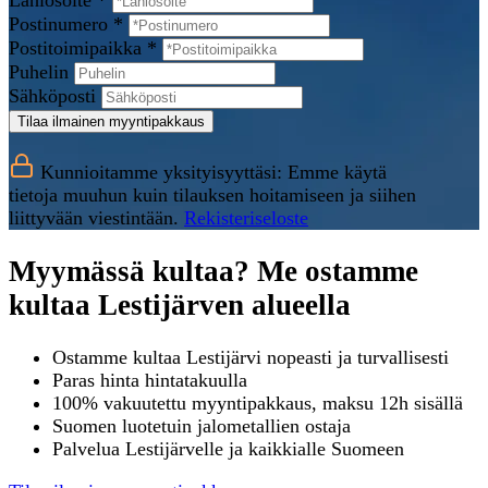
Lähiosoite *
Postinumero *
Postitoimipaikka *
Puhelin
Sähköposti
Tilaa ilmainen myyntipakkaus
Kunnioitamme yksityisyyttäsi: Emme käytä
tietoja muuhun kuin tilauksen hoitamiseen ja siihen
liittyvään viestintään.
Rekisteriseloste
Myymässä kultaa? Me ostamme
kultaa Lestijärven alueella
Ostamme kultaa Lestijärvi nopeasti ja turvallisesti
Paras hinta hintatakuulla
100% vakuutettu myyntipakkaus, maksu 12h sisällä
Suomen luotetuin jalometallien ostaja
Palvelua Lestijärvelle ja kaikkialle Suomeen