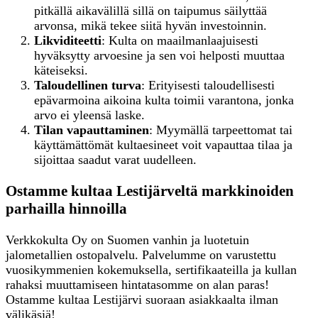
pitkällä aikavälillä sillä on taipumus säilyttää
arvonsa, mikä tekee siitä hyvän investoinnin.
Likviditeetti
: Kulta on maailmanlaajuisesti
hyväksytty arvoesine ja sen voi helposti muuttaa
käteiseksi.
Taloudellinen turva
: Erityisesti taloudellisesti
epävarmoina aikoina kulta toimii varantona, jonka
arvo ei yleensä laske.
Tilan vapauttaminen
: Myymällä tarpeettomat tai
käyttämättömät kultaesineet voit vapauttaa tilaa ja
sijoittaa saadut varat uudelleen.
Ostamme kultaa Lestijärveltä markkinoiden
parhailla hinnoilla
Verkkokulta Oy on Suomen vanhin ja luotetuin
jalometallien ostopalvelu. Palvelumme on varustettu
vuosikymmenien kokemuksella, sertifikaateilla ja kullan
rahaksi muuttamiseen hintatasomme on alan paras!
Ostamme kultaa Lestijärvi suoraan asiakkaalta ilman
välikäsiä!