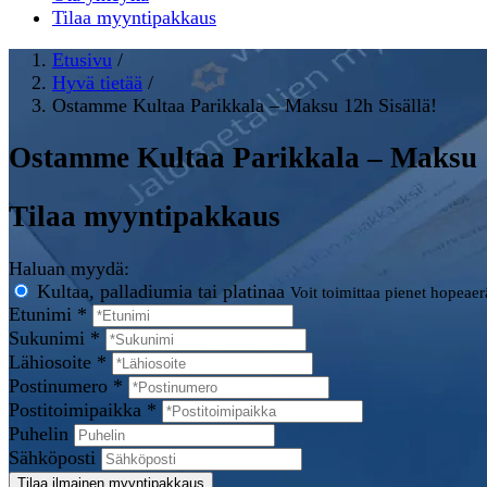
Tilaa myyntipakkaus
Etusivu
/
Hyvä tietää
/
Ostamme Kultaa Parikkala – Maksu 12h Sisällä!
Ostamme Kultaa Parikkala – Maksu 1
Tilaa myyntipakkaus
Haluan myydä:
Kultaa, palladiumia tai platinaa
Voit toimittaa pienet hopeae
Etunimi *
Sukunimi *
Lähiosoite *
Postinumero *
Postitoimipaikka *
Puhelin
Sähköposti
Tilaa ilmainen myyntipakkaus