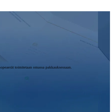
opeaerät toimitetaan omassa pakkauksessaan.