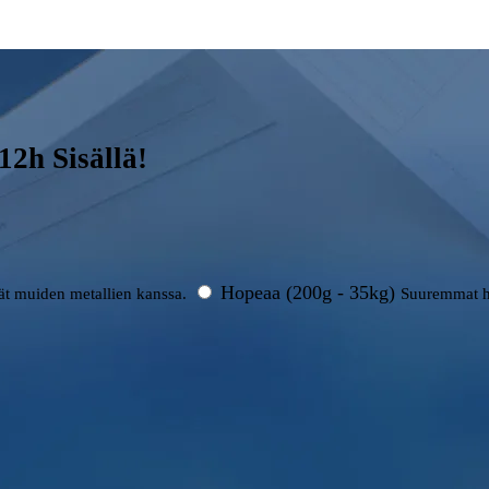
2h Sisällä!
Hopeaa (200g - 35kg)
rät muiden metallien kanssa.
Suuremmat h