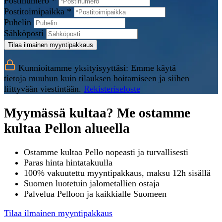
Postinumero *
Postitoimipaikka *
Puhelin
Sähköposti
Tilaa ilmainen myyntipakkaus
Kunnioitamme yksityisyyttäsi: Emme käytä
tietoja muuhun kuin tilauksen hoitamiseen ja siihen
liittyvään viestintään.
Rekisteriseloste
Myymässä kultaa? Me ostamme
kultaa Pellon alueella
Ostamme kultaa Pello nopeasti ja turvallisesti
Paras hinta hintatakuulla
100% vakuutettu myyntipakkaus, maksu 12h sisällä
Suomen luotetuin jalometallien ostaja
Palvelua Pelloon ja kaikkialle Suomeen
Tilaa ilmainen myyntipakkaus