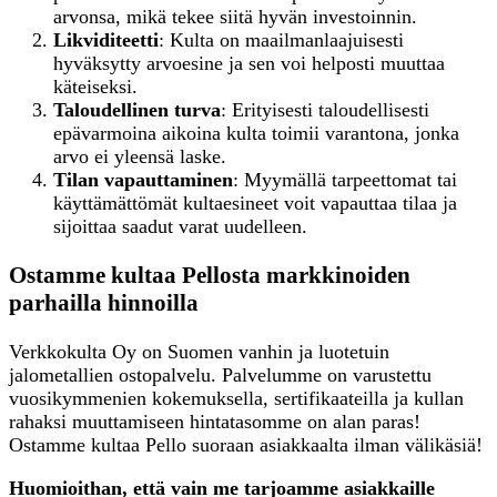
arvonsa, mikä tekee siitä hyvän investoinnin.
Likviditeetti
: Kulta on maailmanlaajuisesti
hyväksytty arvoesine ja sen voi helposti muuttaa
käteiseksi.
Taloudellinen turva
: Erityisesti taloudellisesti
epävarmoina aikoina kulta toimii varantona, jonka
arvo ei yleensä laske.
Tilan vapauttaminen
: Myymällä tarpeettomat tai
käyttämättömät kultaesineet voit vapauttaa tilaa ja
sijoittaa saadut varat uudelleen.
Ostamme kultaa Pellosta markkinoiden
parhailla hinnoilla
Verkkokulta Oy on Suomen vanhin ja luotetuin
jalometallien ostopalvelu. Palvelumme on varustettu
vuosikymmenien kokemuksella, sertifikaateilla ja kullan
rahaksi muuttamiseen hintatasomme on alan paras!
Ostamme kultaa Pello suoraan asiakkaalta ilman välikäsiä!
Huomioithan, että vain me tarjoamme asiakkaille