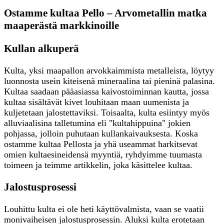
Ostamme kultaa Pello – Arvometallin matka
maaperästä markkinoille
Kullan alkuperä
Kulta, yksi maapallon arvokkaimmista metalleista, löytyy
luonnosta usein kiteisenä mineraalina tai pieninä palasina.
Kultaa saadaan pääasiassa kaivostoiminnan kautta, jossa
kultaa sisältävät kivet louhitaan maan uumenista ja
kuljetetaan jalostettaviksi. Toisaalta, kulta esiintyy myös
alluviaalisina talletumina eli "kultahippuina" jokien
pohjassa, jolloin puhutaan kullankaivauksesta. Koska
ostamme kultaa Pellosta ja yhä useammat harkitsevat
omien kultaesineidensä myyntiä, ryhdyimme tuumasta
toimeen ja teimme artikkelin, joka käsittelee kultaa.
Jalostusprosessi
Louhittu kulta ei ole heti käyttövalmista, vaan se vaatii
monivaiheisen jalostusprosessin. Aluksi kulta erotetaan