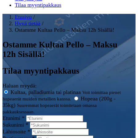
Tilaa myyntipakkaus
Etusivu
/
Hyvä tietää
/
Ostamme Kultaa Pello – Maksu 12h Sisällä!
Ostamme Kultaa Pello – Maksu
12h Sisällä!
Tilaa myyntipakkaus
Haluan myydä:
Kultaa, palladiumia tai platinaa
Voit toimittaa pienet
Hopeaa (200g -
hopeaerät muiden metallien kanssa.
35kg)
Suuremmat hopeaerät toimitetaan omassa
pakkauksessaan.
Etunimi *
Sukunimi *
Lähiosoite *