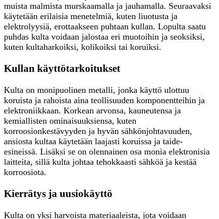
muista malmista murskaamalla ja jauhamalla. Seuraavaksi
käytetään erilaisia menetelmiä, kuten liuotusta ja
elektrolyysiä, erottaakseen puhtaan kullan. Lopulta saatu
puhdas kulta voidaan jalostaa eri muotoihin ja seoksiksi,
kuten kultaharkoiksi, kolikoiksi tai koruiksi.
Kullan käyttötarkoitukset
Kulta on monipuolinen metalli, jonka käyttö ulottuu
koruista ja rahoista aina teollisuuden komponentteihin ja
elektroniikkaan. Korkean arvonsa, kauneutensa ja
kemiallisten ominaisuuksiensa, kuten
korroosionkestävyyden ja hyvän sähkönjohtavuuden,
ansiosta kultaa käytetään laajasti koruissa ja taide-
esineissä. Lisäksi se on olennainen osa monia elektronisia
laitteita, sillä kulta johtaa tehokkaasti sähköä ja kestää
korroosiota.
Kierrätys ja uusiokäyttö
Kulta on yksi harvoista materiaaleista, jota voidaan