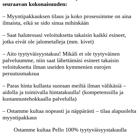
seuraavan kokonaisuuden:
– Myyntipakkauksen tilaus ja koko prosessimme on aina
ilmaista, eikä se sido sinua mihinkään
– Saat halutessasi veloituksetta takaisin kaikki esineet,
jotka eivät ole jalometalleja (mm. kivet)
– Aito tyytyväisyystakuu! Mikäli et ole tyytyväinen
palveluumme, niin saat lähettämäsi esineet takaisin
veloituksetta ilman useiden kymmenien eurojen
peruutusmaksua
– Paras hinta kullasta suoraan meiltä ilman välikäsiä –
aidolla ja toimivalla hintatakuulla! (kompetenssilla ja
kustannustehokkaalla palvelulla)
– Ostamme kultaa nopeasti ja näppärästi – tilaa alapuolelta
myyntipakkaus
Ostamme kultaa Pello 100% tyytyväisyystakuulla