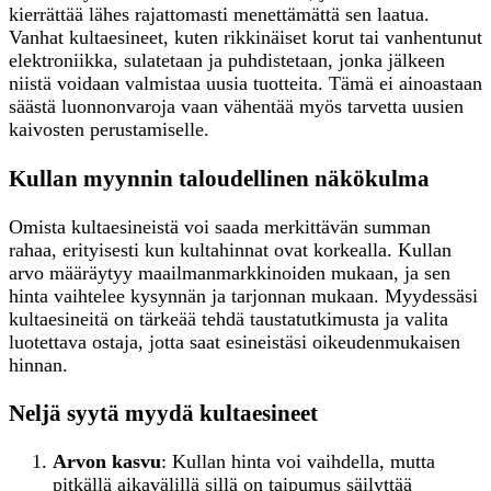
kierrättää lähes rajattomasti menettämättä sen laatua.
Vanhat kultaesineet, kuten rikkinäiset korut tai vanhentunut
elektroniikka, sulatetaan ja puhdistetaan, jonka jälkeen
niistä voidaan valmistaa uusia tuotteita. Tämä ei ainoastaan
säästä luonnonvaroja vaan vähentää myös tarvetta uusien
kaivosten perustamiselle.
Kullan myynnin taloudellinen näkökulma
Omista kultaesineistä voi saada merkittävän summan
rahaa, erityisesti kun kultahinnat ovat korkealla. Kullan
arvo määräytyy maailmanmarkkinoiden mukaan, ja sen
hinta vaihtelee kysynnän ja tarjonnan mukaan. Myydessäsi
kultaesineitä on tärkeää tehdä taustatutkimusta ja valita
luotettava ostaja, jotta saat esineistäsi oikeudenmukaisen
hinnan.
Neljä syytä myydä kultaesineet
Arvon kasvu
: Kullan hinta voi vaihdella, mutta
pitkällä aikavälillä sillä on taipumus säilyttää