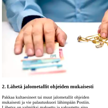
2. Lähetä jalometallit ohjeiden mukaisesti
Pakkaa kultaesineet tai muut jalometallit ohjeiden
mukaisesti ja vie palautuskuori lähimpään Postiin.
Lähetys on valmiiksi maksettu ja vakuutettu aina