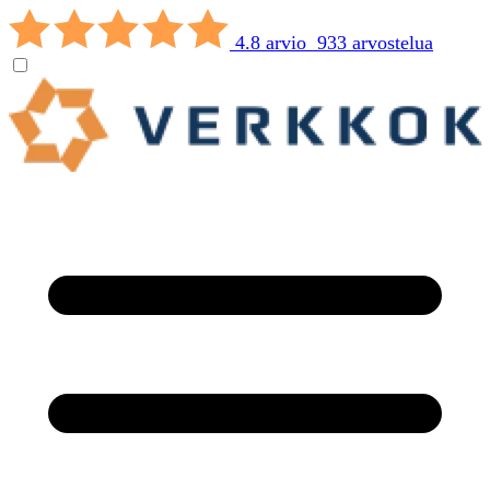
4.8 arvio 933 arvostelua