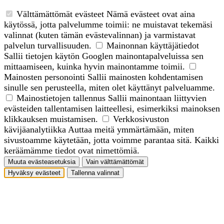
Välttämättömät evästeet
Nämä evästeet ovat aina
käytössä, jotta palvelumme toimii: ne muistavat tekemäsi
valinnat (kuten tämän evästevalinnan) ja varmistavat
palvelun turvallisuuden.
Mainonnan käyttäjätiedot
Sallii tietojen käytön Googlen mainontapalveluissa sen
mittaamiseen, kuinka hyvin mainontamme toimii.
Mainosten personointi
Sallii mainosten kohdentamisen
sinulle sen perusteella, miten olet käyttänyt palveluamme.
Mainostietojen tallennus
Sallii mainontaan liittyvien
evästeiden tallentamisen laitteellesi, esimerkiksi mainoksen
klikkauksen muistamisen.
Verkkosivuston
kävijäanalytiikka
Auttaa meitä ymmärtämään, miten
sivustoamme käytetään, jotta voimme parantaa sitä. Kaikki
keräämämme tiedot ovat nimettömiä.
Muuta evästeasetuksia
Vain välttämättömät
Hyväksy evästeet
Tallenna valinnat