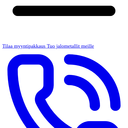
Tilaa myyntipakkaus
Tuo jalometallit meille