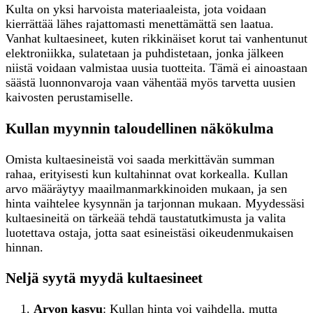
Kulta on yksi harvoista materiaaleista, jota voidaan
kierrättää lähes rajattomasti menettämättä sen laatua.
Vanhat kultaesineet, kuten rikkinäiset korut tai vanhentunut
elektroniikka, sulatetaan ja puhdistetaan, jonka jälkeen
niistä voidaan valmistaa uusia tuotteita. Tämä ei ainoastaan
säästä luonnonvaroja vaan vähentää myös tarvetta uusien
kaivosten perustamiselle.
Kullan myynnin taloudellinen näkökulma
Omista kultaesineistä voi saada merkittävän summan
rahaa, erityisesti kun kultahinnat ovat korkealla. Kullan
arvo määräytyy maailmanmarkkinoiden mukaan, ja sen
hinta vaihtelee kysynnän ja tarjonnan mukaan. Myydessäsi
kultaesineitä on tärkeää tehdä taustatutkimusta ja valita
luotettava ostaja, jotta saat esineistäsi oikeudenmukaisen
hinnan.
Neljä syytä myydä kultaesineet
Arvon kasvu
: Kullan hinta voi vaihdella, mutta