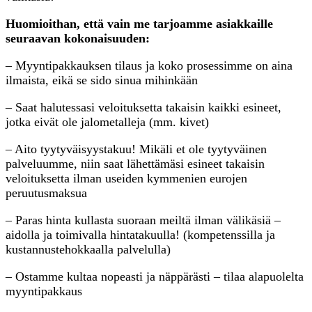
Huomioithan, että vain me tarjoamme asiakkaille
seuraavan kokonaisuuden:
– Myyntipakkauksen tilaus ja koko prosessimme on aina
ilmaista, eikä se sido sinua mihinkään
– Saat halutessasi veloituksetta takaisin kaikki esineet,
jotka eivät ole jalometalleja (mm. kivet)
– Aito tyytyväisyystakuu! Mikäli et ole tyytyväinen
palveluumme, niin saat lähettämäsi esineet takaisin
veloituksetta ilman useiden kymmenien eurojen
peruutusmaksua
– Paras hinta kullasta suoraan meiltä ilman välikäsiä –
aidolla ja toimivalla hintatakuulla! (kompetenssilla ja
kustannustehokkaalla palvelulla)
– Ostamme kultaa nopeasti ja näppärästi – tilaa alapuolelta
myyntipakkaus