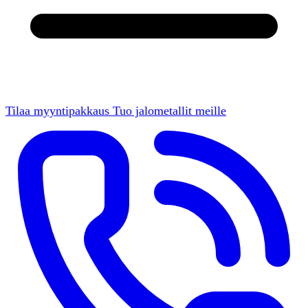
Tilaa myyntipakkaus
Tuo jalometallit meille