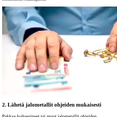
2. Lähetä jalometallit ohjeiden mukaisesti
Pakkaa kultaesineet tai muut jalometallit ohjeiden