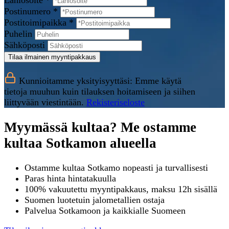
Lähiosoite *
Postinumero *
Postitoimipaikka *
Puhelin
Sähköposti
Tilaa ilmainen myyntipakkaus
Kunnioitamme yksityisyyttäsi: Emme käytä
tietoja muuhun kuin tilauksen hoitamiseen ja siihen
liittyvään viestintään.
Rekisteriseloste
Myymässä kultaa? Me ostamme
kultaa Sotkamon alueella
Ostamme kultaa Sotkamo nopeasti ja turvallisesti
Paras hinta hintatakuulla
100% vakuutettu myyntipakkaus, maksu 12h sisällä
Suomen luotetuin jalometallien ostaja
Palvelua Sotkamoon ja kaikkialle Suomeen