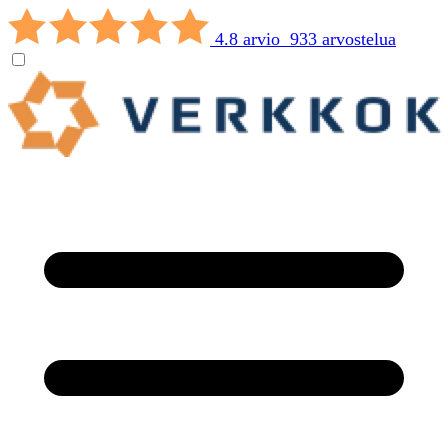
4.8 arvio 933 arvostelua