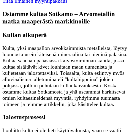
Tilaa ilmainen myyntipakkaus
Ostamme kultaa Sotkamo – Arvometallin
matka maaperästä markkinoille
Kullan alkuperä
Kulta, yksi maapallon arvokkaimmista metalleista, löytyy
luonnosta usein kiteisenä mineraalina tai pieninä palasina.
Kultaa saadaan pääasiassa kaivostoiminnan kautta, jossa
kultaa sisältävät kivet louhitaan maan uumenista ja
kuljetetaan jalostettaviksi. Toisaalta, kulta esiintyy myös
alluviaalisina talletumina eli "kultahippuina" jokien
pohjassa, jolloin puhutaan kullankaivauksesta. Koska
ostamme kultaa Sotkamosta ja yhä useammat harkitsevat
omien kultaesineidensä myyntiä, ryhdyimme tuumasta
toimeen ja teimme artikkelin, joka käsittelee kultaa.
Jalostusprosessi
Louhittu kulta ei ole heti käyttövalmista, vaan se vaatii