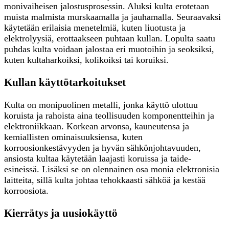
monivaiheisen jalostusprosessin. Aluksi kulta erotetaan
muista malmista murskaamalla ja jauhamalla. Seuraavaksi
käytetään erilaisia menetelmiä, kuten liuotusta ja
elektrolyysiä, erottaakseen puhtaan kullan. Lopulta saatu
puhdas kulta voidaan jalostaa eri muotoihin ja seoksiksi,
kuten kultaharkoiksi, kolikoiksi tai koruiksi.
Kullan käyttötarkoitukset
Kulta on monipuolinen metalli, jonka käyttö ulottuu
koruista ja rahoista aina teollisuuden komponentteihin ja
elektroniikkaan. Korkean arvonsa, kauneutensa ja
kemiallisten ominaisuuksiensa, kuten
korroosionkestävyyden ja hyvän sähkönjohtavuuden,
ansiosta kultaa käytetään laajasti koruissa ja taide-
esineissä. Lisäksi se on olennainen osa monia elektronisia
laitteita, sillä kulta johtaa tehokkaasti sähköä ja kestää
korroosiota.
Kierrätys ja uusiokäyttö