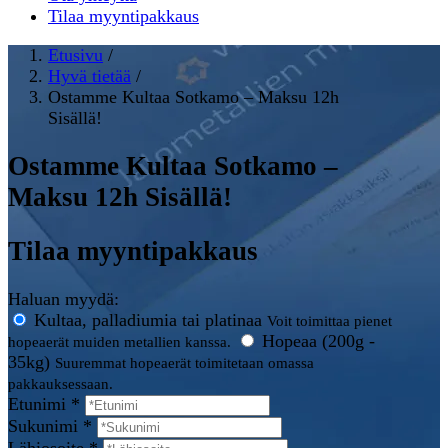
Tilaa myyntipakkaus
Etusivu
/
Hyvä tietää
/
Ostamme Kultaa Sotkamo – Maksu 12h
Sisällä!
Ostamme Kultaa Sotkamo –
Maksu 12h Sisällä!
Tilaa myyntipakkaus
Haluan myydä:
Kultaa, palladiumia tai platinaa
Voit toimittaa pienet
Hopeaa (200g -
hopeaerät muiden metallien kanssa.
35kg)
Suuremmat hopeaerät toimitetaan omassa
pakkauksessaan.
Etunimi *
Sukunimi *