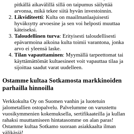
pitkällä aikavälillä sillä on taipumus säilyttää
arvonsa, mikä tekee siitä hyvän investoinnin.
Likviditeetti
: Kulta on maailmanlaajuisesti
hyväksytty arvoesine ja sen voi helposti muuttaa
käteiseksi.
Taloudellinen turva
: Erityisesti taloudellisesti
epävarmoina aikoina kulta toimii varantona, jonka
arvo ei yleensä laske.
Tilan vapauttaminen
: Myymällä tarpeettomat tai
käyttämättömät kultaesineet voit vapauttaa tilaa ja
sijoittaa saadut varat uudelleen.
Ostamme kultaa Sotkamosta markkinoiden
parhailla hinnoilla
Verkkokulta Oy on Suomen vanhin ja luotetuin
jalometallien ostopalvelu. Palvelumme on varustettu
vuosikymmenien kokemuksella, sertifikaateilla ja kullan
rahaksi muuttamiseen hintatasomme on alan paras!
Ostamme kultaa Sotkamo suoraan asiakkaalta ilman
välikäsiä!