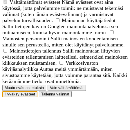
Välttämättömät evästeet
Nämä evästeet ovat aina
käytössä, jotta palvelumme toimii: ne muistavat tekemäsi
valinnat (kuten tämän evästevalinnan) ja varmistavat
palvelun turvallisuuden.
Mainonnan käyttäjätiedot
Sallii tietojen käytön Googlen mainontapalveluissa sen
mittaamiseen, kuinka hyvin mainontamme toimii.
Mainosten personointi
Sallii mainosten kohdentamisen
sinulle sen perusteella, miten olet käyttänyt palveluamme.
Mainostietojen tallennus
Sallii mainontaan liittyvien
evästeiden tallentamisen laitteellesi, esimerkiksi mainoksen
klikkauksen muistamisen.
Verkkosivuston
kävijäanalytiikka
Auttaa meitä ymmärtämään, miten
sivustoamme käytetään, jotta voimme parantaa sitä. Kaikki
keräämämme tiedot ovat nimettömiä.
Muuta evästeasetuksia
Vain välttämättömät
Hyväksy evästeet
Tallenna valinnat