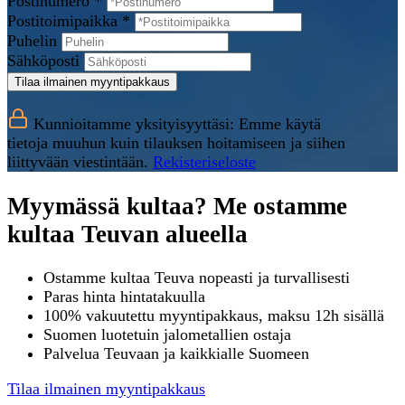
Postinumero *
Postitoimipaikka *
Puhelin
Sähköposti
Tilaa ilmainen myyntipakkaus
Kunnioitamme yksityisyyttäsi: Emme käytä
tietoja muuhun kuin tilauksen hoitamiseen ja siihen
liittyvään viestintään.
Rekisteriseloste
Myymässä kultaa? Me ostamme
kultaa Teuvan alueella
Ostamme kultaa Teuva nopeasti ja turvallisesti
Paras hinta hintatakuulla
100% vakuutettu myyntipakkaus, maksu 12h sisällä
Suomen luotetuin jalometallien ostaja
Palvelua Teuvaan ja kaikkialle Suomeen
Tilaa ilmainen myyntipakkaus