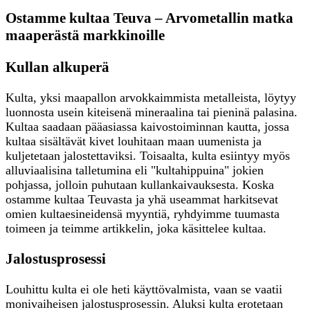
Ostamme kultaa Teuva – Arvometallin matka
maaperästä markkinoille
Kullan alkuperä
Kulta, yksi maapallon arvokkaimmista metalleista, löytyy
luonnosta usein kiteisenä mineraalina tai pieninä palasina.
Kultaa saadaan pääasiassa kaivostoiminnan kautta, jossa
kultaa sisältävät kivet louhitaan maan uumenista ja
kuljetetaan jalostettaviksi. Toisaalta, kulta esiintyy myös
alluviaalisina talletumina eli "kultahippuina" jokien
pohjassa, jolloin puhutaan kullankaivauksesta. Koska
ostamme kultaa Teuvasta ja yhä useammat harkitsevat
omien kultaesineidensä myyntiä, ryhdyimme tuumasta
toimeen ja teimme artikkelin, joka käsittelee kultaa.
Jalostusprosessi
Louhittu kulta ei ole heti käyttövalmista, vaan se vaatii
monivaiheisen jalostusprosessin. Aluksi kulta erotetaan