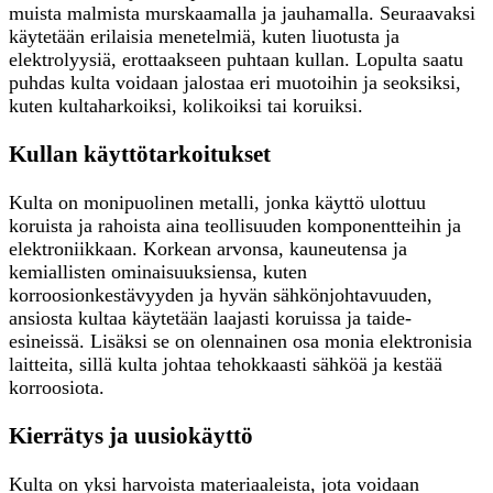
muista malmista murskaamalla ja jauhamalla. Seuraavaksi
käytetään erilaisia menetelmiä, kuten liuotusta ja
elektrolyysiä, erottaakseen puhtaan kullan. Lopulta saatu
puhdas kulta voidaan jalostaa eri muotoihin ja seoksiksi,
kuten kultaharkoiksi, kolikoiksi tai koruiksi.
Kullan käyttötarkoitukset
Kulta on monipuolinen metalli, jonka käyttö ulottuu
koruista ja rahoista aina teollisuuden komponentteihin ja
elektroniikkaan. Korkean arvonsa, kauneutensa ja
kemiallisten ominaisuuksiensa, kuten
korroosionkestävyyden ja hyvän sähkönjohtavuuden,
ansiosta kultaa käytetään laajasti koruissa ja taide-
esineissä. Lisäksi se on olennainen osa monia elektronisia
laitteita, sillä kulta johtaa tehokkaasti sähköä ja kestää
korroosiota.
Kierrätys ja uusiokäyttö
Kulta on yksi harvoista materiaaleista, jota voidaan