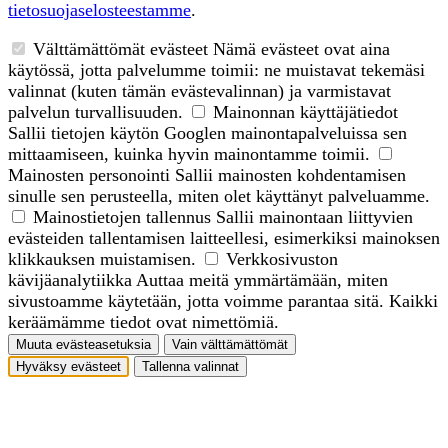
tietosuojaselosteestamme
.
Välttämättömät evästeet
Nämä evästeet ovat aina
käytössä, jotta palvelumme toimii: ne muistavat tekemäsi
valinnat (kuten tämän evästevalinnan) ja varmistavat
palvelun turvallisuuden.
Mainonnan käyttäjätiedot
Sallii tietojen käytön Googlen mainontapalveluissa sen
mittaamiseen, kuinka hyvin mainontamme toimii.
Mainosten personointi
Sallii mainosten kohdentamisen
sinulle sen perusteella, miten olet käyttänyt palveluamme.
Mainostietojen tallennus
Sallii mainontaan liittyvien
evästeiden tallentamisen laitteellesi, esimerkiksi mainoksen
klikkauksen muistamisen.
Verkkosivuston
kävijäanalytiikka
Auttaa meitä ymmärtämään, miten
sivustoamme käytetään, jotta voimme parantaa sitä. Kaikki
keräämämme tiedot ovat nimettömiä.
Muuta evästeasetuksia
Vain välttämättömät
Hyväksy evästeet
Tallenna valinnat