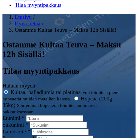
Tilaa myyntipakkaus
Etusivu
/
Hyvä tietää
/
Ostamme Kultaa Teuva – Maksu 12h Sisällä!
Ostamme Kultaa Teuva – Maksu
12h Sisällä!
Tilaa myyntipakkaus
Haluan myydä:
Kultaa, palladiumia tai platinaa
Voit toimittaa pienet
Hopeaa (200g -
hopeaerät muiden metallien kanssa.
35kg)
Suuremmat hopeaerät toimitetaan omassa
pakkauksessaan.
Etunimi *
Sukunimi *
Lähiosoite *