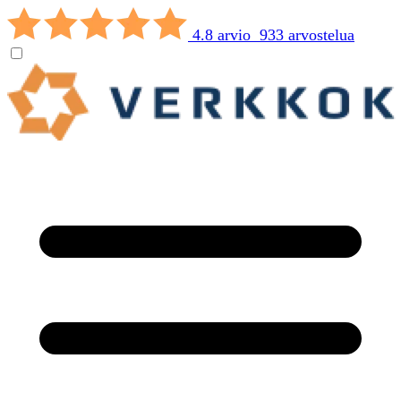
4.8 arvio 933 arvostelua