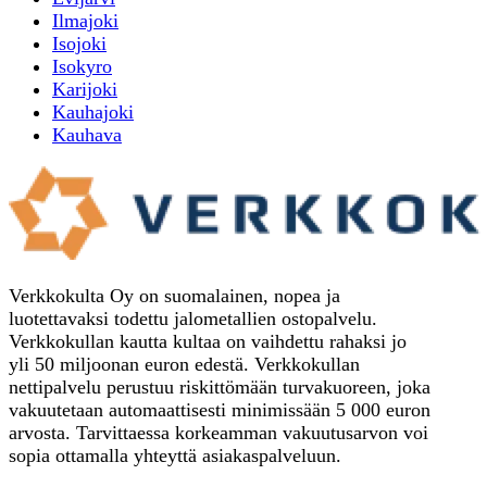
Ilmajoki
Isojoki
Isokyro
Karijoki
Kauhajoki
Kauhava
Verkkokulta Oy on suomalainen, nopea ja
luotettavaksi todettu jalometallien ostopalvelu.
Verkkokullan kautta kultaa on vaihdettu rahaksi jo
yli 50 miljoonan euron edestä. Verkkokullan
nettipalvelu perustuu riskittömään turvakuoreen, joka
vakuutetaan automaattisesti minimissään 5 000 euron
arvosta. Tarvittaessa korkeamman vakuutusarvon voi
sopia ottamalla yhteyttä asiakaspalveluun.