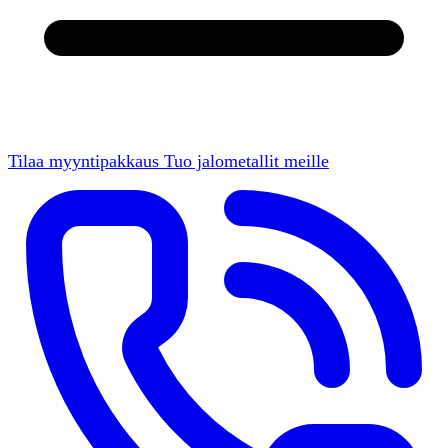
Tilaa myyntipakkaus
Tuo jalometallit meille