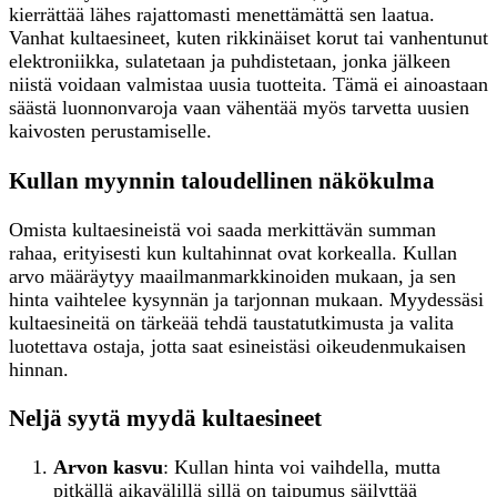
kierrättää lähes rajattomasti menettämättä sen laatua.
Vanhat kultaesineet, kuten rikkinäiset korut tai vanhentunut
elektroniikka, sulatetaan ja puhdistetaan, jonka jälkeen
niistä voidaan valmistaa uusia tuotteita. Tämä ei ainoastaan
säästä luonnonvaroja vaan vähentää myös tarvetta uusien
kaivosten perustamiselle.
Kullan myynnin taloudellinen näkökulma
Omista kultaesineistä voi saada merkittävän summan
rahaa, erityisesti kun kultahinnat ovat korkealla. Kullan
arvo määräytyy maailmanmarkkinoiden mukaan, ja sen
hinta vaihtelee kysynnän ja tarjonnan mukaan. Myydessäsi
kultaesineitä on tärkeää tehdä taustatutkimusta ja valita
luotettava ostaja, jotta saat esineistäsi oikeudenmukaisen
hinnan.
Neljä syytä myydä kultaesineet
Arvon kasvu
: Kullan hinta voi vaihdella, mutta
pitkällä aikavälillä sillä on taipumus säilyttää