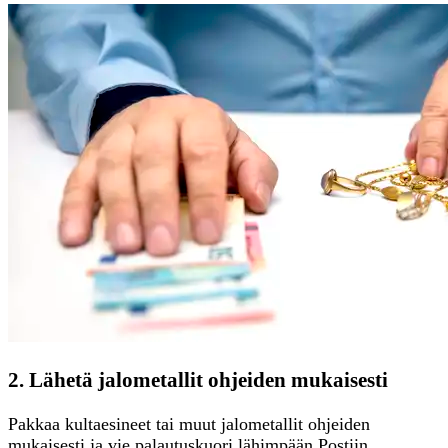
2. Lähetä jalometallit ohjeiden mukaisesti
Pakkaa kultaesineet tai muut jalometallit ohjeiden
mukaisesti ja vie palautuskuori lähimpään Postiin.