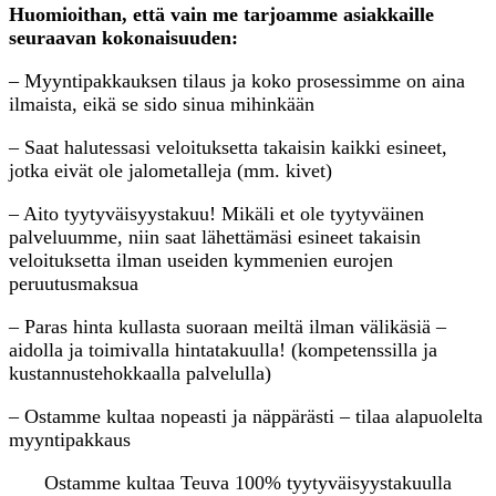
Huomioithan, että vain me tarjoamme asiakkaille
seuraavan kokonaisuuden:
– Myyntipakkauksen tilaus ja koko prosessimme on aina
ilmaista, eikä se sido sinua mihinkään
– Saat halutessasi veloituksetta takaisin kaikki esineet,
jotka eivät ole jalometalleja (mm. kivet)
– Aito tyytyväisyystakuu! Mikäli et ole tyytyväinen
palveluumme, niin saat lähettämäsi esineet takaisin
veloituksetta ilman useiden kymmenien eurojen
peruutusmaksua
– Paras hinta kullasta suoraan meiltä ilman välikäsiä –
aidolla ja toimivalla hintatakuulla! (kompetenssilla ja
kustannustehokkaalla palvelulla)
– Ostamme kultaa nopeasti ja näppärästi – tilaa alapuolelta
myyntipakkaus
Ostamme kultaa Teuva 100% tyytyväisyystakuulla