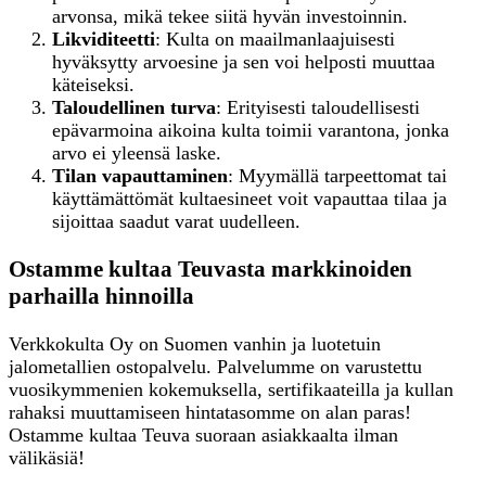
arvonsa, mikä tekee siitä hyvän investoinnin.
Likviditeetti
: Kulta on maailmanlaajuisesti
hyväksytty arvoesine ja sen voi helposti muuttaa
käteiseksi.
Taloudellinen turva
: Erityisesti taloudellisesti
epävarmoina aikoina kulta toimii varantona, jonka
arvo ei yleensä laske.
Tilan vapauttaminen
: Myymällä tarpeettomat tai
käyttämättömät kultaesineet voit vapauttaa tilaa ja
sijoittaa saadut varat uudelleen.
Ostamme kultaa Teuvasta markkinoiden
parhailla hinnoilla
Verkkokulta Oy on Suomen vanhin ja luotetuin
jalometallien ostopalvelu. Palvelumme on varustettu
vuosikymmenien kokemuksella, sertifikaateilla ja kullan
rahaksi muuttamiseen hintatasomme on alan paras!
Ostamme kultaa Teuva suoraan asiakkaalta ilman
välikäsiä!