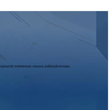
opeaerät toimitetaan omassa pakkauksessaan.