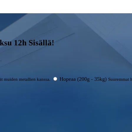
su 12h Sisällä!
Hopeaa (200g - 35kg)
rät muiden metallien kanssa.
Suuremmat h