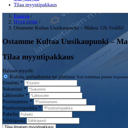
Tilaa myyntipakkaus
Etusivu
/
Hyvä tietää
/
Ostamme Kultaa Uusikaupunki – Maksu 12h Sisällä!
Ostamme Kultaa Uusikaupunki – Mak
Tilaa myyntipakkaus
Haluan myydä:
Kultaa, palladiumia tai platinaa
Voit toimittaa pienet hopeae
Etunimi *
Sukunimi *
Lähiosoite *
Postinumero *
Postitoimipaikka *
Puhelin
Sähköposti
Tilaa ilmainen myyntipakkaus