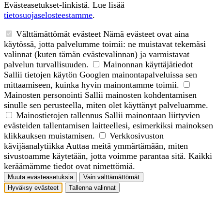
Evästeasetukset-linkistä. Lue lisää
tietosuojaselosteestamme
.
Välttämättömät evästeet
Nämä evästeet ovat aina
käytössä, jotta palvelumme toimii: ne muistavat tekemäsi
valinnat (kuten tämän evästevalinnan) ja varmistavat
palvelun turvallisuuden.
Mainonnan käyttäjätiedot
Sallii tietojen käytön Googlen mainontapalveluissa sen
mittaamiseen, kuinka hyvin mainontamme toimii.
Mainosten personointi
Sallii mainosten kohdentamisen
sinulle sen perusteella, miten olet käyttänyt palveluamme.
Mainostietojen tallennus
Sallii mainontaan liittyvien
evästeiden tallentamisen laitteellesi, esimerkiksi mainoksen
klikkauksen muistamisen.
Verkkosivuston
kävijäanalytiikka
Auttaa meitä ymmärtämään, miten
sivustoamme käytetään, jotta voimme parantaa sitä. Kaikki
keräämämme tiedot ovat nimettömiä.
Muuta evästeasetuksia
Vain välttämättömät
Hyväksy evästeet
Tallenna valinnat