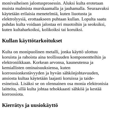
monivaiheisen jalostusprosessin. Aluksi kulta erotetaan
muista malmista murskaamalla ja jauhamalla. Seuraavaksi
käytetään erilaisia menetelmiä, kuten liuotusta ja
elektrolyysiä, erottaakseen puhtaan kullan. Lopulta saatu
puhdas kulta voidaan jalostaa eri muotoihin ja seoksiksi,
kuten kultaharkoiksi, kolikoiksi tai koruiksi.
Kullan käyttötarkoitukset
Kulta on monipuolinen metalli, jonka käyttö ulottuu
koruista ja rahoista aina teollisuuden komponentteihin ja
elektroniikkaan. Korkean arvonsa, kauneutensa ja
kemiallisten ominaisuuksiensa, kuten
korroosionkestävyyden ja hyvän sähkönjohtavuuden,
ansiosta kultaa käytetään laajasti koruissa ja taide-
esineissä. Lisäksi se on olennainen osa monia elektronisia
laitteita, sillä kulta johtaa tehokkaasti sähköä ja kestää
korroosiota.
Kierrätys ja uusiokäyttö