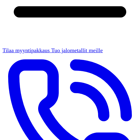
Tilaa myyntipakkaus
Tuo jalometallit meille