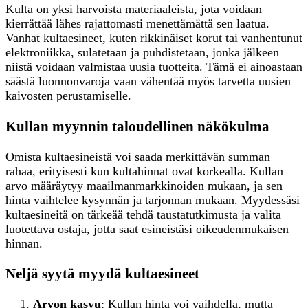
Kulta on yksi harvoista materiaaleista, jota voidaan
kierrättää lähes rajattomasti menettämättä sen laatua.
Vanhat kultaesineet, kuten rikkinäiset korut tai vanhentunut
elektroniikka, sulatetaan ja puhdistetaan, jonka jälkeen
niistä voidaan valmistaa uusia tuotteita. Tämä ei ainoastaan
säästä luonnonvaroja vaan vähentää myös tarvetta uusien
kaivosten perustamiselle.
Kullan myynnin taloudellinen näkökulma
Omista kultaesineistä voi saada merkittävän summan
rahaa, erityisesti kun kultahinnat ovat korkealla. Kullan
arvo määräytyy maailmanmarkkinoiden mukaan, ja sen
hinta vaihtelee kysynnän ja tarjonnan mukaan. Myydessäsi
kultaesineitä on tärkeää tehdä taustatutkimusta ja valita
luotettava ostaja, jotta saat esineistäsi oikeudenmukaisen
hinnan.
Neljä syytä myydä kultaesineet
Arvon kasvu
: Kullan hinta voi vaihdella, mutta