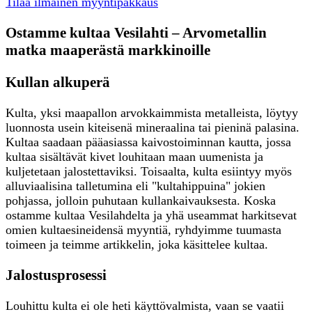
Tilaa ilmainen myyntipakkaus
Ostamme kultaa Vesilahti – Arvometallin
matka maaperästä markkinoille
Kullan alkuperä
Kulta, yksi maapallon arvokkaimmista metalleista, löytyy
luonnosta usein kiteisenä mineraalina tai pieninä palasina.
Kultaa saadaan pääasiassa kaivostoiminnan kautta, jossa
kultaa sisältävät kivet louhitaan maan uumenista ja
kuljetetaan jalostettaviksi. Toisaalta, kulta esiintyy myös
alluviaalisina talletumina eli "kultahippuina" jokien
pohjassa, jolloin puhutaan kullankaivauksesta. Koska
ostamme kultaa Vesilahdelta ja yhä useammat harkitsevat
omien kultaesineidensä myyntiä, ryhdyimme tuumasta
toimeen ja teimme artikkelin, joka käsittelee kultaa.
Jalostusprosessi
Louhittu kulta ei ole heti käyttövalmista, vaan se vaatii