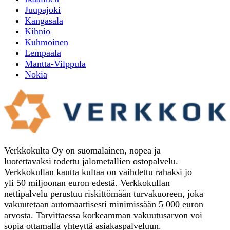
Juupajoki
Kangasala
Kihnio
Kuhmoinen
Lempaala
Mantta-Vilppula
Nokia
Verkkokulta Oy on suomalainen, nopea ja
luotettavaksi todettu jalometallien ostopalvelu.
Verkkokullan kautta kultaa on vaihdettu rahaksi jo
yli 50 miljoonan euron edestä. Verkkokullan
nettipalvelu perustuu riskittömään turvakuoreen, joka
vakuutetaan automaattisesti minimissään 5 000 euron
arvosta. Tarvittaessa korkeamman vakuutusarvon voi
sopia ottamalla yhteyttä asiakaspalveluun.