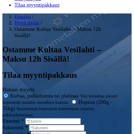
Tilaa myyntipakkaus
Etusivu
/
Hyvä tietää
/
Ostamme Kultaa Vesilahti – Maksu 12h
Sisällä!
Ostamme Kultaa Vesilahti –
Maksu 12h Sisällä!
Tilaa myyntipakkaus
Haluan myydä:
Kultaa, palladiumia tai platinaa
Voit toimittaa pienet
Hopeaa (200g -
hopeaerät muiden metallien kanssa.
35kg)
Suuremmat hopeaerät toimitetaan omassa
pakkauksessaan.
Etunimi *
Sukunimi *