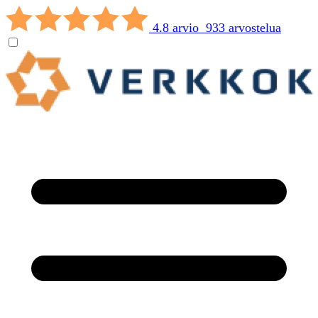
4.8 arvio 933 arvostelua