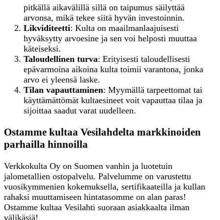
pitkällä aikavälillä sillä on taipumus säilyttää
arvonsa, mikä tekee siitä hyvän investoinnin.
Likviditeetti
: Kulta on maailmanlaajuisesti
hyväksytty arvoesine ja sen voi helposti muuttaa
käteiseksi.
Taloudellinen turva
: Erityisesti taloudellisesti
epävarmoina aikoina kulta toimii varantona, jonka
arvo ei yleensä laske.
Tilan vapauttaminen
: Myymällä tarpeettomat tai
käyttämättömät kultaesineet voit vapauttaa tilaa ja
sijoittaa saadut varat uudelleen.
Ostamme kultaa Vesilahdelta markkinoiden
parhailla hinnoilla
Verkkokulta Oy on Suomen vanhin ja luotetuin
jalometallien ostopalvelu. Palvelumme on varustettu
vuosikymmenien kokemuksella, sertifikaateilla ja kullan
rahaksi muuttamiseen hintatasomme on alan paras!
Ostamme kultaa Vesilahti suoraan asiakkaalta ilman
välikäsiä!