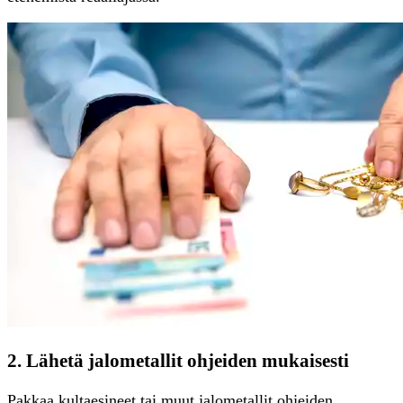
2. Lähetä jalometallit ohjeiden mukaisesti
Pakkaa kultaesineet tai muut jalometallit ohjeiden