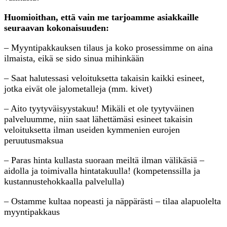
Huomioithan, että vain me tarjoamme asiakkaille
seuraavan kokonaisuuden:
– Myyntipakkauksen tilaus ja koko prosessimme on aina
ilmaista, eikä se sido sinua mihinkään
– Saat halutessasi veloituksetta takaisin kaikki esineet,
jotka eivät ole jalometalleja (mm. kivet)
– Aito tyytyväisyystakuu! Mikäli et ole tyytyväinen
palveluumme, niin saat lähettämäsi esineet takaisin
veloituksetta ilman useiden kymmenien eurojen
peruutusmaksua
– Paras hinta kullasta suoraan meiltä ilman välikäsiä –
aidolla ja toimivalla hintatakuulla! (kompetenssilla ja
kustannustehokkaalla palvelulla)
– Ostamme kultaa nopeasti ja näppärästi – tilaa alapuolelta
myyntipakkaus