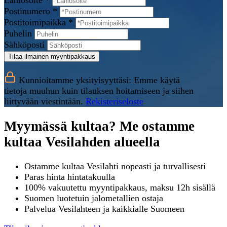
Lähiosoite *
Postinumero *
Postitoimipaikka *
Puhelin
Sähköposti
Tilaa ilmainen myyntipakkaus
Kunnioitamme yksityisyyttäsi: Emme käytä
tietoja muuhun kuin tilauksen hoitamiseen ja siihen
liittyvään viestintään.
Rekisteriseloste
Myymässä kultaa? Me ostamme
kultaa Vesilahden alueella
Ostamme kultaa Vesilahti nopeasti ja turvallisesti
Paras hinta hintatakuulla
100% vakuutettu myyntipakkaus, maksu 12h sisällä
Suomen luotetuin jalometallien ostaja
Palvelua Vesilahteen ja kaikkialle Suomeen