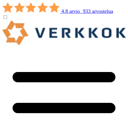
4.8 arvio 933 arvostelua