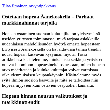
Tilaa ilmainen myyntipakkaus
Ostetaan hopeaa Äänekoskella – Parhaat
markkinahinnat tarjolla
Hopean ostaminen suoraan kuluttajilta on yleistymässä
useiden yritysten toiminnassa, mikä tarjoaa asiakkaille
uudenlaisen mahdollisuuden hyötyä omasta hopeastaan.
Erityisesti Äänekoskella on havaittavissa tämän trendin
nousu hopean kasvavan kysynnän myötä. Tässä
artikkelissa käsittelemme, minkälaisia seikkoja yritykset
ottavat huomioon hopeaesineitä ostaessaan, miten hopean
arvo määritetään ja kuinka kuluttajat voivat varmistaa
oikeudenmukaisen kaupankäynnin. Käsittelemme myös
syitä ilmiön suosion kasvulle ja mitä se tarkoittaa niin
hopeaa myyvien kuin ostavien osapuolien kannalta.
Hopean hinnan nousun vaikutukset ja
markkinatrendit