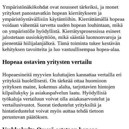
Ympäristönäkökohdat ovat nousseet tärkeiksi, ja monet
yritykset panostavatkin hopean kierrätykseen ja
ympäristöystävällisiin käytäntöihin. Kierrättämällä hopeaa
voidaan vähentää tarvetta uuden hopean louhintaan, mikä
on ympäristölle hyödyllistä. Kierrätysprosessissa esineet
jalostetaan uusiokäyttöön, mikä säästää luonnonvaroja ja
pienentää hiilijalanjälkeä. Tämä toiminta tukee kestävän
kehityksen tavoitteita ja luo vastuullisempaa hopea-alaa.
Hopeaa ostavien yritysten vertailu
Hopeaesineitä myyvien kuluttajien kannattaa vertailla eri
yrityksiä huolellisesti. On tärkeää ottaa huomioon
yrityksen maine, kokemus alalta, tarjottavien hintojen
kilpailukyky ja asiakaspalvelun laatu. Hyödyllisiä
työkaluja vertailuun voivat olla asiakasarvostelut ja
vertailusivustot. Suorat tiedustelut yrityksiltä ja
hintatiedustelut voivat myös auttaa tehdä tietoon
perustuvan päätöksen.