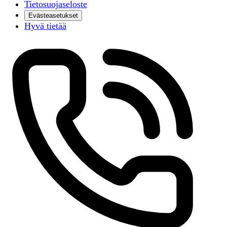
Tietosuojaseloste
Evästeasetukset
Hyvä tietää