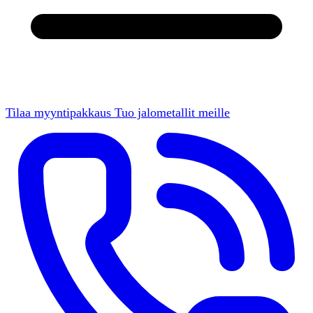
Tilaa myyntipakkaus
Tuo jalometallit meille