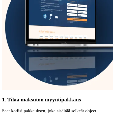
1. Tilaa maksuton myyntipakkaus
Saat kotiisi pakkauksen, joka sisältää selkeät ohjeet,