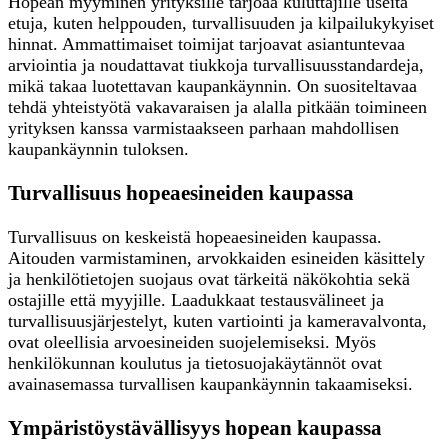
Hopean myyminen yrityksille tarjoaa kuluttajille useita
etuja, kuten helppouden, turvallisuuden ja kilpailukykyiset
hinnat. Ammattimaiset toimijat tarjoavat asiantuntevaa
arviointia ja noudattavat tiukkoja turvallisuusstandardeja,
mikä takaa luotettavan kaupankäynnin. On suositeltavaa
tehdä yhteistyötä vakavaraisen ja alalla pitkään toimineen
yrityksen kanssa varmistaakseen parhaan mahdollisen
kaupankäynnin tuloksen.
Turvallisuus hopeaesineiden kaupassa
Turvallisuus on keskeistä hopeaesineiden kaupassa.
Aitouden varmistaminen, arvokkaiden esineiden käsittely
ja henkilötietojen suojaus ovat tärkeitä näkökohtia sekä
ostajille että myyjille. Laadukkaat testausvälineet ja
turvallisuusjärjestelyt, kuten vartiointi ja kameravalvonta,
ovat oleellisia arvoesineiden suojelemiseksi. Myös
henkilökunnan koulutus ja tietosuojakäytännöt ovat
avainasemassa turvallisen kaupankäynnin takaamiseksi.
Ympäristöystävällisyys hopean kaupassa