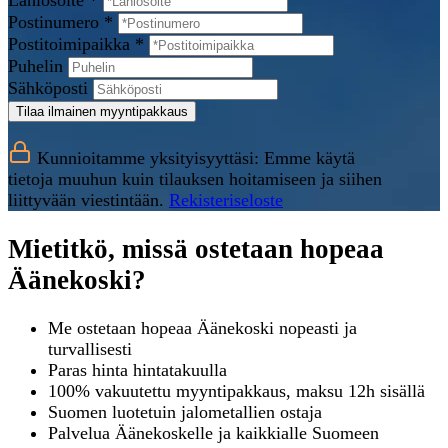
Lähiosoite *
Postinumero *
Postitoimipaikka *
Puhelin
Sähköposti
Tilaa ilmainen myyntipakkaus
Kunnioitamme yksityisyyttäsi: Emme käytä
tietoja muuhun kuin tilauksen hoitamiseen ja siihen
liittyvään viestintään.
Rekisteriseloste
Mietitkö, missä ostetaan hopeaa
Äänekoski?
Me ostetaan hopeaa Äänekoski nopeasti ja
turvallisesti
Paras hinta hintatakuulla
100% vakuutettu myyntipakkaus, maksu 12h sisällä
Suomen luotetuin jalometallien ostaja
Palvelua Äänekoskelle ja kaikkialle Suomeen