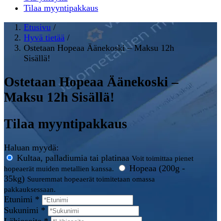
Tilaa myyntipakkaus
Etusivu
/
Hyvä tietää
/
Ostetaan Hopeaa Äänekoski – Maksu 12h
Sisällä!
Ostetaan Hopeaa Äänekoski –
Maksu 12h Sisällä!
Tilaa myyntipakkaus
Haluan myydä:
Kultaa, palladiumia tai platinaa
Voit toimittaa pienet
Hopeaa (200g -
hopeaerät muiden metallien kanssa.
35kg)
Suuremmat hopeaerät toimitetaan omassa
pakkauksessaan.
Etunimi *
Sukunimi *