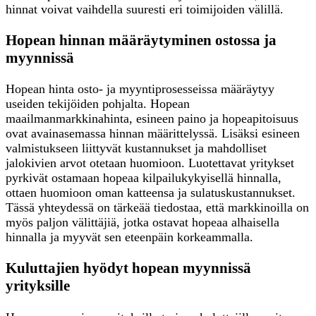
hinnat voivat vaihdella suuresti eri toimijoiden välillä.
Hopean hinnan määräytyminen ostossa ja
myynnissä
Hopean hinta osto- ja myyntiprosesseissa määräytyy
useiden tekijöiden pohjalta. Hopean
maailmanmarkkinahinta, esineen paino ja hopeapitoisuus
ovat avainasemassa hinnan määrittelyssä. Lisäksi esineen
valmistukseen liittyvät kustannukset ja mahdolliset
jalokivien arvot otetaan huomioon. Luotettavat yritykset
pyrkivät ostamaan hopeaa kilpailukykyisellä hinnalla,
ottaen huomioon oman katteensa ja sulatuskustannukset.
Tässä yhteydessä on tärkeää tiedostaa, että markkinoilla on
myös paljon välittäjiä, jotka ostavat hopeaa alhaisella
hinnalla ja myyvät sen eteenpäin korkeammalla.
Kuluttajien hyödyt hopean myynnissä
yrityksille