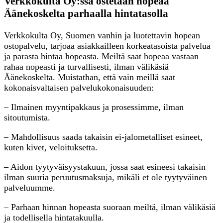
Verkkokulta Oy:ssä ostetaan hopeaa
Äänekoskelta parhaalla hintatasolla
Verkkokulta Oy, Suomen vanhin ja luotettavin hopean
ostopalvelu, tarjoaa asiakkailleen korkeatasoista palvelua
ja parasta hintaa hopeasta. Meiltä saat hopeaa vastaan
rahaa nopeasti ja turvallisesti, ilman välikäsiä
Äänekoskelta. Muistathan, että vain meillä saat
kokonaisvaltaisen palvelukokonaisuuden:
– Ilmainen myyntipakkaus ja prosessimme, ilman
sitoutumista.
– Mahdollisuus saada takaisin ei-jalometalliset esineet,
kuten kivet, veloituksetta.
– Aidon tyytyväisyystakuun, jossa saat esineesi takaisin
ilman suuria peruutusmaksuja, mikäli et ole tyytyväinen
palveluumme.
– Parhaan hinnan hopeasta suoraan meiltä, ilman välikäsiä
ja todellisella hintatakuulla.