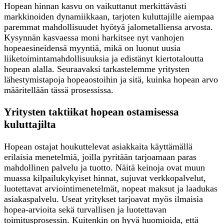
Hopean hinnan kasvu on vaikuttanut merkittävästi
markkinoiden dynamiikkaan, tarjoten kuluttajille aiempaa
paremmat mahdollisuudet hyötyä jalometalliensa arvosta.
Kysynnän kasvaessa moni harkitsee nyt vanhojen
hopeaesineidensä myyntiä, mikä on luonut uusia
liiketoimintamahdollisuuksia ja edistänyt kiertotaloutta
hopean alalla. Seuraavaksi tarkastelemme yritysten
lähestymistapoja hopeaostoihin ja sitä, kuinka hopean arvo
määritellään tässä prosessissa.
Yritysten taktiikat hopean ostamisessa
kuluttajilta
Hopean ostajat houkuttelevat asiakkaita käyttämällä
erilaisia menetelmiä, joilla pyritään tarjoamaan paras
mahdollinen palvelu ja tuotto. Näitä keinoja ovat muun
muassa kilpailukykyiset hinnat, sujuvat verkkopalvelut,
luotettavat arviointimenetelmät, nopeat maksut ja laadukas
asiakaspalvelu. Useat yritykset tarjoavat myös ilmaisia
hopea-arvioita sekä turvallisen ja luotettavan
toimitusprosessin. Kuitenkin on hyvä huomioida, että