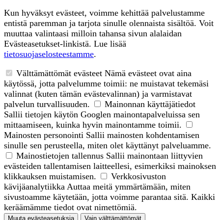
Kun hyväksyt evästeet, voimme kehittää palvelustamme
entistä paremman ja tarjota sinulle olennaista sisältöä. Voit
muuttaa valintaasi milloin tahansa sivun alalaidan
Evästeasetukset-linkistä. Lue lisää
tietosuojaselosteestamme
.
Välttämättömät evästeet
Nämä evästeet ovat aina
käytössä, jotta palvelumme toimii: ne muistavat tekemäsi
valinnat (kuten tämän evästevalinnan) ja varmistavat
palvelun turvallisuuden.
Mainonnan käyttäjätiedot
Sallii tietojen käytön Googlen mainontapalveluissa sen
mittaamiseen, kuinka hyvin mainontamme toimii.
Mainosten personointi
Sallii mainosten kohdentamisen
sinulle sen perusteella, miten olet käyttänyt palveluamme.
Mainostietojen tallennus
Sallii mainontaan liittyvien
evästeiden tallentamisen laitteellesi, esimerkiksi mainoksen
klikkauksen muistamisen.
Verkkosivuston
kävijäanalytiikka
Auttaa meitä ymmärtämään, miten
sivustoamme käytetään, jotta voimme parantaa sitä. Kaikki
keräämämme tiedot ovat nimettömiä.
Muuta evästeasetuksia
Vain välttämättömät