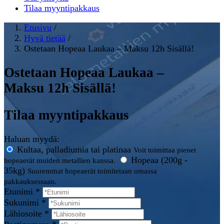
Tilaa myyntipakkaus
Etusivu
/
Hyvä tietää
/
Ostetaan Hopeaa Laukaa – Maksu 12h Sisällä!
Ostetaan Hopeaa Laukaa –
Maksu 12h Sisällä!
Tilaa myyntipakkaus
Haluan myydä:
Kultaa, palladiumia tai platinaa
Voit toimittaa pienet
Hopeaa (200g -
hopeaerät muiden metallien kanssa.
35kg)
Suuremmat hopeaerät toimitetaan omassa
pakkauksessaan.
Etunimi *
Sukunimi *
Lähiosoite *