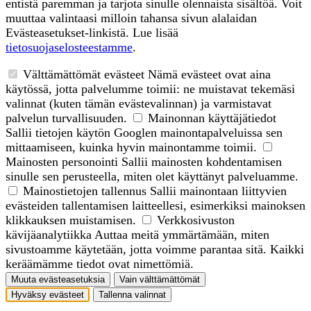
entistä paremman ja tarjota sinulle olennaista sisältöä. Voit
muuttaa valintaasi milloin tahansa sivun alalaidan
Evästeasetukset-linkistä. Lue lisää
tietosuojaselosteestamme
.
Välttämättömät evästeet
Nämä evästeet ovat aina
käytössä, jotta palvelumme toimii: ne muistavat tekemäsi
valinnat (kuten tämän evästevalinnan) ja varmistavat
palvelun turvallisuuden.
Mainonnan käyttäjätiedot
Sallii tietojen käytön Googlen mainontapalveluissa sen
mittaamiseen, kuinka hyvin mainontamme toimii.
Mainosten personointi
Sallii mainosten kohdentamisen
sinulle sen perusteella, miten olet käyttänyt palveluamme.
Mainostietojen tallennus
Sallii mainontaan liittyvien
evästeiden tallentamisen laitteellesi, esimerkiksi mainoksen
klikkauksen muistamisen.
Verkkosivuston
kävijäanalytiikka
Auttaa meitä ymmärtämään, miten
sivustoamme käytetään, jotta voimme parantaa sitä. Kaikki
keräämämme tiedot ovat nimettömiä.
Muuta evästeasetuksia
Vain välttämättömät
Hyväksy evästeet
Tallenna valinnat