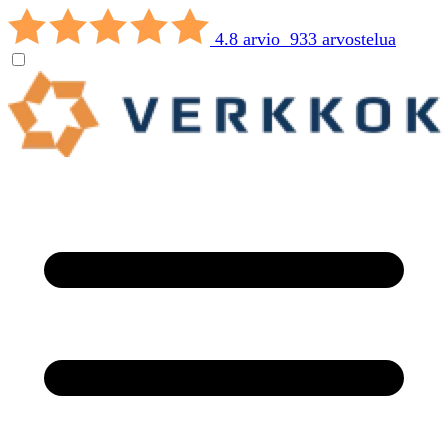
4.8 arvio 933 arvostelua