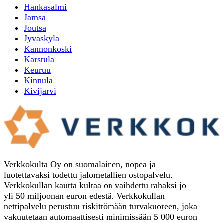
Hankasalmi
Jamsa
Joutsa
Jyvaskyla
Kannonkoski
Karstula
Keuruu
Kinnula
Kivijarvi
Verkkokulta Oy on suomalainen, nopea ja
luotettavaksi todettu jalometallien ostopalvelu.
Verkkokullan kautta kultaa on vaihdettu rahaksi jo
yli 50 miljoonan euron edestä. Verkkokullan
nettipalvelu perustuu riskittömään turvakuoreen, joka
vakuutetaan automaattisesti minimissään 5 000 euron