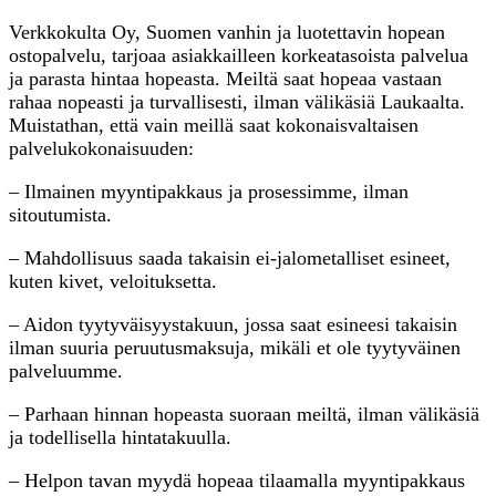
Verkkokulta Oy, Suomen vanhin ja luotettavin hopean
ostopalvelu, tarjoaa asiakkailleen korkeatasoista palvelua
ja parasta hintaa hopeasta. Meiltä saat hopeaa vastaan
rahaa nopeasti ja turvallisesti, ilman välikäsiä Laukaalta.
Muistathan, että vain meillä saat kokonaisvaltaisen
palvelukokonaisuuden:
– Ilmainen myyntipakkaus ja prosessimme, ilman
sitoutumista.
– Mahdollisuus saada takaisin ei-jalometalliset esineet,
kuten kivet, veloituksetta.
– Aidon tyytyväisyystakuun, jossa saat esineesi takaisin
ilman suuria peruutusmaksuja, mikäli et ole tyytyväinen
palveluumme.
– Parhaan hinnan hopeasta suoraan meiltä, ilman välikäsiä
ja todellisella hintatakuulla.
– Helpon tavan myydä hopeaa tilaamalla myyntipakkaus