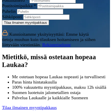
Postinumero *
Postitoimipaikka *
Puhelin
Sähköposti
Tilaa ilmainen myyntipakkaus
Kunnioitamme yksityisyyttäsi: Emme käytä
tietoja muuhun kuin tilauksen hoitamiseen ja siihen
liittyvään viestintään.
Rekisteriseloste
Mietitkö, missä ostetaan hopeaa
Laukaa?
Me ostetaan hopeaa Laukaa nopeasti ja turvallisesti
Paras hinta hintatakuulla
100% vakuutettu myyntipakkaus, maksu 12h sisällä
Suomen luotetuin jalometallien ostaja
Palvelua Laukaalle ja kaikkialle Suomeen
Tilaa ilmainen myyntipakkaus