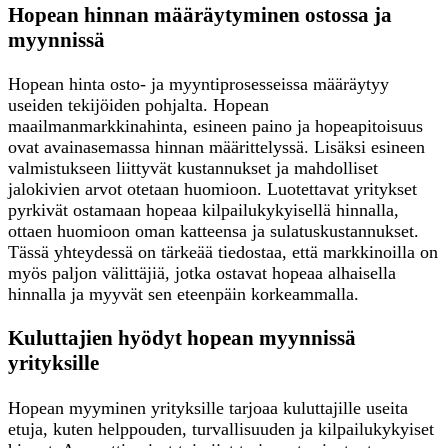
Hopean hinnan määräytyminen ostossa ja
myynnissä
Hopean hinta osto- ja myyntiprosesseissa määräytyy
useiden tekijöiden pohjalta. Hopean
maailmanmarkkinahinta, esineen paino ja hopeapitoisuus
ovat avainasemassa hinnan määrittelyssä. Lisäksi esineen
valmistukseen liittyvät kustannukset ja mahdolliset
jalokivien arvot otetaan huomioon. Luotettavat yritykset
pyrkivät ostamaan hopeaa kilpailukykyisellä hinnalla,
ottaen huomioon oman katteensa ja sulatuskustannukset.
Tässä yhteydessä on tärkeää tiedostaa, että markkinoilla on
myös paljon välittäjiä, jotka ostavat hopeaa alhaisella
hinnalla ja myyvät sen eteenpäin korkeammalla.
Kuluttajien hyödyt hopean myynnissä
yrityksille
Hopean myyminen yrityksille tarjoaa kuluttajille useita
etuja, kuten helppouden, turvallisuuden ja kilpailukykyiset