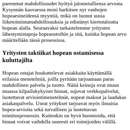
paremmat mahdollisuudet hyötyä jalometalliensa arvosta.
Kysynnän kasvaessa moni harkitsee nyt vanhojen
hopeaesineidensä myyntiä, mikä on luonut uusia
liiketoimintamahdollisuuksia ja edistänyt kiertotaloutta
hopean alalla. Seuraavaksi tarkastelemme yritysten
lähestymistapoja hopeaostoihin ja sitä, kuinka hopean arvo
määritellään tässä prosessissa.
Yritysten taktiikat hopean ostamisessa
kuluttajilta
Hopean ostajat houkuttelevat asiakkaita käyttämällä
erilaisia menetelmiä, joilla pyritään tarjoamaan paras
mahdollinen palvelu ja tuotto. Näitä keinoja ovat muun
muassa kilpailukykyiset hinnat, sujuvat verkkopalvelut,
luotettavat arviointimenetelmät, nopeat maksut ja laadukas
asiakaspalvelu. Useat yritykset tarjoavat myös ilmaisia
hopea-arvioita sekä turvallisen ja luotettavan
toimitusprosessin. Kuitenkin on hyvä huomioida, että
hinnat voivat vaihdella suuresti eri toimijoiden välillä.