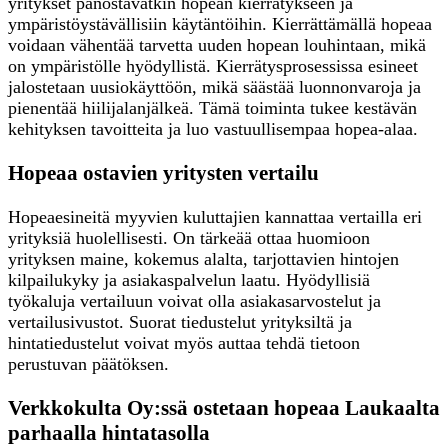
yritykset panostavatkin hopean kierrätykseen ja
ympäristöystävällisiin käytäntöihin. Kierrättämällä hopeaa
voidaan vähentää tarvetta uuden hopean louhintaan, mikä
on ympäristölle hyödyllistä. Kierrätysprosessissa esineet
jalostetaan uusiokäyttöön, mikä säästää luonnonvaroja ja
pienentää hiilijalanjälkeä. Tämä toiminta tukee kestävän
kehityksen tavoitteita ja luo vastuullisempaa hopea-alaa.
Hopeaa ostavien yritysten vertailu
Hopeaesineitä myyvien kuluttajien kannattaa vertailla eri
yrityksiä huolellisesti. On tärkeää ottaa huomioon
yrityksen maine, kokemus alalta, tarjottavien hintojen
kilpailukyky ja asiakaspalvelun laatu. Hyödyllisiä
työkaluja vertailuun voivat olla asiakasarvostelut ja
vertailusivustot. Suorat tiedustelut yrityksiltä ja
hintatiedustelut voivat myös auttaa tehdä tietoon
perustuvan päätöksen.
Verkkokulta Oy:ssä ostetaan hopeaa Laukaalta
parhaalla hintatasolla