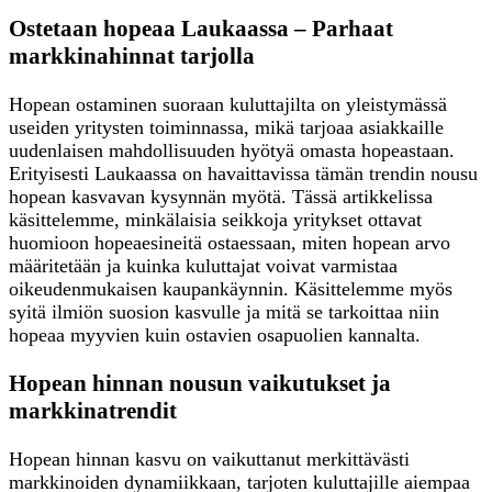
Ostetaan hopeaa Laukaassa – Parhaat
markkinahinnat tarjolla
Hopean ostaminen suoraan kuluttajilta on yleistymässä
useiden yritysten toiminnassa, mikä tarjoaa asiakkaille
uudenlaisen mahdollisuuden hyötyä omasta hopeastaan.
Erityisesti Laukaassa on havaittavissa tämän trendin nousu
hopean kasvavan kysynnän myötä. Tässä artikkelissa
käsittelemme, minkälaisia seikkoja yritykset ottavat
huomioon hopeaesineitä ostaessaan, miten hopean arvo
määritetään ja kuinka kuluttajat voivat varmistaa
oikeudenmukaisen kaupankäynnin. Käsittelemme myös
syitä ilmiön suosion kasvulle ja mitä se tarkoittaa niin
hopeaa myyvien kuin ostavien osapuolien kannalta.
Hopean hinnan nousun vaikutukset ja
markkinatrendit
Hopean hinnan kasvu on vaikuttanut merkittävästi
markkinoiden dynamiikkaan, tarjoten kuluttajille aiempaa