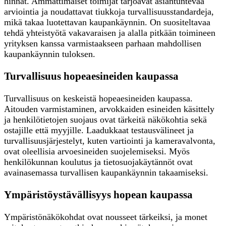
hinnat. Ammattimaiset toimijat tarjoavat asiantuntevaa
arviointia ja noudattavat tiukkoja turvallisuusstandardeja,
mikä takaa luotettavan kaupankäynnin. On suositeltavaa
tehdä yhteistyötä vakavaraisen ja alalla pitkään toimineen
yrityksen kanssa varmistaakseen parhaan mahdollisen
kaupankäynnin tuloksen.
Turvallisuus hopeaesineiden kaupassa
Turvallisuus on keskeistä hopeaesineiden kaupassa.
Aitouden varmistaminen, arvokkaiden esineiden käsittely
ja henkilötietojen suojaus ovat tärkeitä näkökohtia sekä
ostajille että myyjille. Laadukkaat testausvälineet ja
turvallisuusjärjestelyt, kuten vartiointi ja kameravalvonta,
ovat oleellisia arvoesineiden suojelemiseksi. Myös
henkilökunnan koulutus ja tietosuojakäytännöt ovat
avainasemassa turvallisen kaupankäynnin takaamiseksi.
Ympäristöystävällisyys hopean kaupassa
Ympäristönäkökohdat ovat nousseet tärkeiksi, ja monet