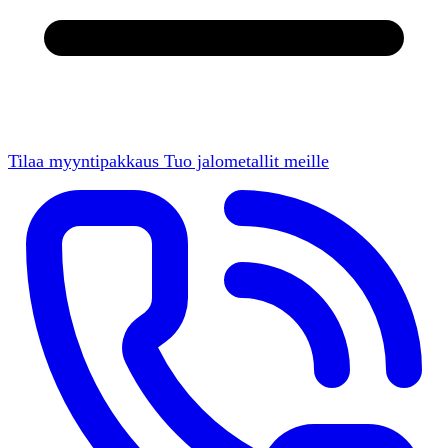
Tilaa myyntipakkaus
Tuo jalometallit meille