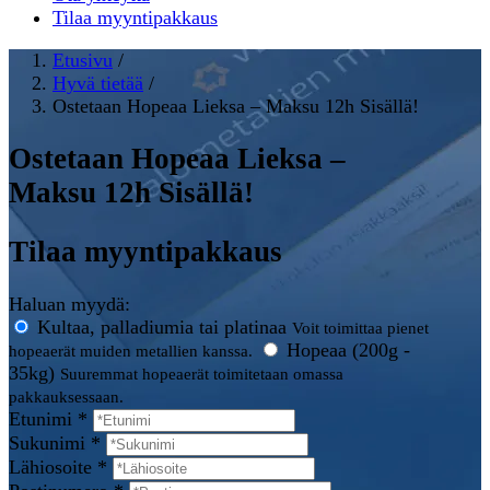
Tilaa myyntipakkaus
Etusivu
/
Hyvä tietää
/
Ostetaan Hopeaa Lieksa – Maksu 12h Sisällä!
Ostetaan Hopeaa Lieksa –
Maksu 12h Sisällä!
Tilaa myyntipakkaus
Haluan myydä:
Kultaa, palladiumia tai platinaa
Voit toimittaa pienet
Hopeaa (200g -
hopeaerät muiden metallien kanssa.
35kg)
Suuremmat hopeaerät toimitetaan omassa
pakkauksessaan.
Etunimi *
Sukunimi *
Lähiosoite *