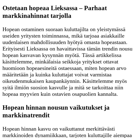
Ostetaan hopeaa Lieksassa – Parhaat
markkinahinnat tarjolla
Hopean ostaminen suoraan kuluttajilta on yleistymässä
useiden yritysten toiminnassa, mikä tarjoaa asiakkaille
uudenlaisen mahdollisuuden hyötyä omasta hopeastaan.
Erityisesti Lieksassa on havaittavissa tämän trendin nousu
hopean kasvavan kysynnän myötä. Tässä artikkelissa
käsittelemme, minkälaisia seikkoja yritykset ottavat
huomioon hopeaesineitä ostaessaan, miten hopean arvo
määritetään ja kuinka kuluttajat voivat varmistaa
oikeudenmukaisen kaupankäynnin. Käsittelemme myös
syitä ilmiön suosion kasvulle ja mitä se tarkoittaa niin
hopeaa myyvien kuin ostavien osapuolien kannalta.
Hopean hinnan nousun vaikutukset ja
markkinatrendit
Hopean hinnan kasvu on vaikuttanut merkittävästi
markkinoiden dynamiikkaan, tarjoten kuluttajille aiempaa