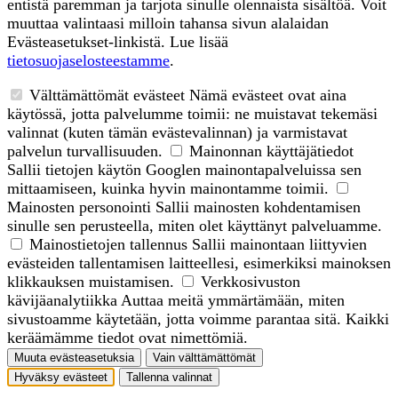
entistä paremman ja tarjota sinulle olennaista sisältöä. Voit
muuttaa valintaasi milloin tahansa sivun alalaidan
Evästeasetukset-linkistä. Lue lisää
tietosuojaselosteestamme
.
Välttämättömät evästeet
Nämä evästeet ovat aina
käytössä, jotta palvelumme toimii: ne muistavat tekemäsi
valinnat (kuten tämän evästevalinnan) ja varmistavat
palvelun turvallisuuden.
Mainonnan käyttäjätiedot
Sallii tietojen käytön Googlen mainontapalveluissa sen
mittaamiseen, kuinka hyvin mainontamme toimii.
Mainosten personointi
Sallii mainosten kohdentamisen
sinulle sen perusteella, miten olet käyttänyt palveluamme.
Mainostietojen tallennus
Sallii mainontaan liittyvien
evästeiden tallentamisen laitteellesi, esimerkiksi mainoksen
klikkauksen muistamisen.
Verkkosivuston
kävijäanalytiikka
Auttaa meitä ymmärtämään, miten
sivustoamme käytetään, jotta voimme parantaa sitä. Kaikki
keräämämme tiedot ovat nimettömiä.
Muuta evästeasetuksia
Vain välttämättömät
Hyväksy evästeet
Tallenna valinnat