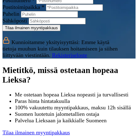
Postinumero *
Postitoimipaikka *
Puhelin
Sähköposti
Tilaa ilmainen myyntipakkaus
Kunnioitamme yksityisyyttäsi: Emme käytä
tietoja muuhun kuin tilauksen hoitamiseen ja siihen
liittyvään viestintään.
Rekisteriseloste
Mietitkö, missä ostetaan hopeaa
Lieksa?
Me ostetaan hopeaa Lieksa nopeasti ja turvallisesti
Paras hinta hintatakuulla
100% vakuutettu myyntipakkaus, maksu 12h sisällä
Suomen luotetuin jalometallien ostaja
Palvelua Lieksaan ja kaikkialle Suomeen
Tilaa ilmainen myyntipakkaus