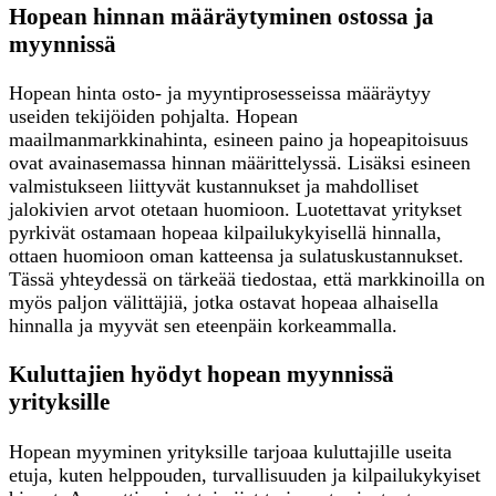
Hopean hinnan määräytyminen ostossa ja
myynnissä
Hopean hinta osto- ja myyntiprosesseissa määräytyy
useiden tekijöiden pohjalta. Hopean
maailmanmarkkinahinta, esineen paino ja hopeapitoisuus
ovat avainasemassa hinnan määrittelyssä. Lisäksi esineen
valmistukseen liittyvät kustannukset ja mahdolliset
jalokivien arvot otetaan huomioon. Luotettavat yritykset
pyrkivät ostamaan hopeaa kilpailukykyisellä hinnalla,
ottaen huomioon oman katteensa ja sulatuskustannukset.
Tässä yhteydessä on tärkeää tiedostaa, että markkinoilla on
myös paljon välittäjiä, jotka ostavat hopeaa alhaisella
hinnalla ja myyvät sen eteenpäin korkeammalla.
Kuluttajien hyödyt hopean myynnissä
yrityksille
Hopean myyminen yrityksille tarjoaa kuluttajille useita
etuja, kuten helppouden, turvallisuuden ja kilpailukykyiset