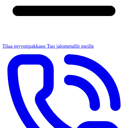
Tilaa myyntipakkaus
Tuo jalometallit meille