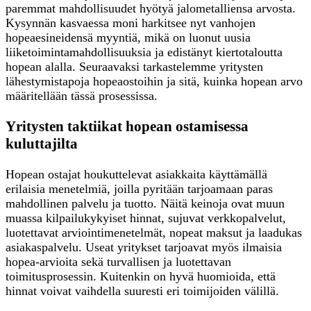
paremmat mahdollisuudet hyötyä jalometalliensa arvosta.
Kysynnän kasvaessa moni harkitsee nyt vanhojen
hopeaesineidensä myyntiä, mikä on luonut uusia
liiketoimintamahdollisuuksia ja edistänyt kiertotaloutta
hopean alalla. Seuraavaksi tarkastelemme yritysten
lähestymistapoja hopeaostoihin ja sitä, kuinka hopean arvo
määritellään tässä prosessissa.
Yritysten taktiikat hopean ostamisessa
kuluttajilta
Hopean ostajat houkuttelevat asiakkaita käyttämällä
erilaisia menetelmiä, joilla pyritään tarjoamaan paras
mahdollinen palvelu ja tuotto. Näitä keinoja ovat muun
muassa kilpailukykyiset hinnat, sujuvat verkkopalvelut,
luotettavat arviointimenetelmät, nopeat maksut ja laadukas
asiakaspalvelu. Useat yritykset tarjoavat myös ilmaisia
hopea-arvioita sekä turvallisen ja luotettavan
toimitusprosessin. Kuitenkin on hyvä huomioida, että
hinnat voivat vaihdella suuresti eri toimijoiden välillä.