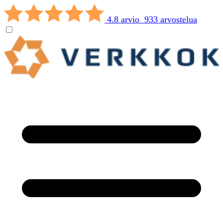
4.8 arvio 933 arvostelua