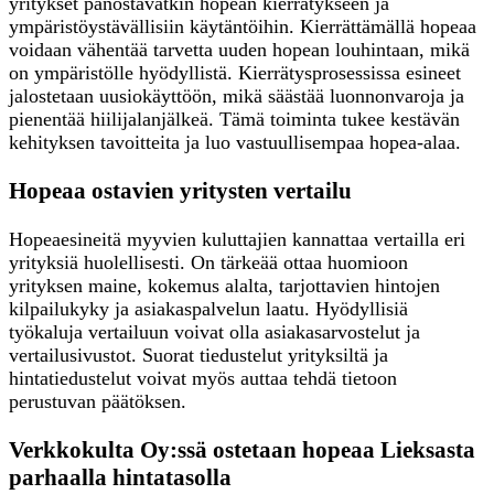
yritykset panostavatkin hopean kierrätykseen ja
ympäristöystävällisiin käytäntöihin. Kierrättämällä hopeaa
voidaan vähentää tarvetta uuden hopean louhintaan, mikä
on ympäristölle hyödyllistä. Kierrätysprosessissa esineet
jalostetaan uusiokäyttöön, mikä säästää luonnonvaroja ja
pienentää hiilijalanjälkeä. Tämä toiminta tukee kestävän
kehityksen tavoitteita ja luo vastuullisempaa hopea-alaa.
Hopeaa ostavien yritysten vertailu
Hopeaesineitä myyvien kuluttajien kannattaa vertailla eri
yrityksiä huolellisesti. On tärkeää ottaa huomioon
yrityksen maine, kokemus alalta, tarjottavien hintojen
kilpailukyky ja asiakaspalvelun laatu. Hyödyllisiä
työkaluja vertailuun voivat olla asiakasarvostelut ja
vertailusivustot. Suorat tiedustelut yrityksiltä ja
hintatiedustelut voivat myös auttaa tehdä tietoon
perustuvan päätöksen.
Verkkokulta Oy:ssä ostetaan hopeaa Lieksasta
parhaalla hintatasolla