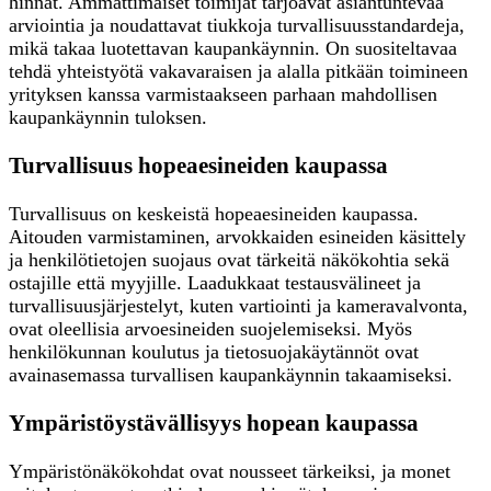
hinnat. Ammattimaiset toimijat tarjoavat asiantuntevaa
arviointia ja noudattavat tiukkoja turvallisuusstandardeja,
mikä takaa luotettavan kaupankäynnin. On suositeltavaa
tehdä yhteistyötä vakavaraisen ja alalla pitkään toimineen
yrityksen kanssa varmistaakseen parhaan mahdollisen
kaupankäynnin tuloksen.
Turvallisuus hopeaesineiden kaupassa
Turvallisuus on keskeistä hopeaesineiden kaupassa.
Aitouden varmistaminen, arvokkaiden esineiden käsittely
ja henkilötietojen suojaus ovat tärkeitä näkökohtia sekä
ostajille että myyjille. Laadukkaat testausvälineet ja
turvallisuusjärjestelyt, kuten vartiointi ja kameravalvonta,
ovat oleellisia arvoesineiden suojelemiseksi. Myös
henkilökunnan koulutus ja tietosuojakäytännöt ovat
avainasemassa turvallisen kaupankäynnin takaamiseksi.
Ympäristöystävällisyys hopean kaupassa
Ympäristönäkökohdat ovat nousseet tärkeiksi, ja monet