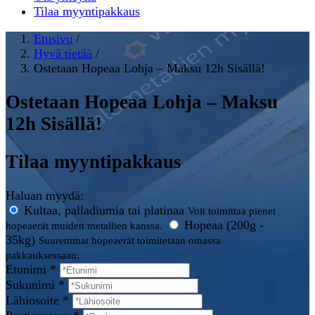
Tilaa myyntipakkaus
Etusivu
/
Hyvä tietää
/
Ostetaan Hopeaa Lohja – Maksu 12h Sisällä!
Ostetaan Hopeaa Lohja – Maksu
12h Sisällä!
Tilaa myyntipakkaus
Haluan myydä:
Kultaa, palladiumia tai platinaa
Voit toimittaa pienet
Hopeaa (200g -
hopeaerät muiden metallien kanssa.
35kg)
Suuremmat hopeaerät toimitetaan omassa
pakkauksessaan.
Etunimi *
Sukunimi *
Lähiosoite *