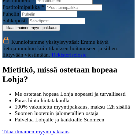
Postinumero *
Postitoimipaikka *
Puhelin
Sähköposti
Tilaa ilmainen myyntipakkaus
Kunnioitamme yksityisyyttäsi: Emme käytä
tietoja muuhun kuin tilauksen hoitamiseen ja siihen
liittyvään viestintään.
Rekisteriseloste
Mietitkö, missä ostetaan hopeaa
Lohja?
Me ostetaan hopeaa Lohja nopeasti ja turvallisesti
Paras hinta hintatakuulla
100% vakuutettu myyntipakkaus, maksu 12h sisällä
Suomen luotetuin jalometallien ostaja
Palvelua Lohjalle ja kaikkialle Suomeen
Tilaa ilmainen myyntipakkaus