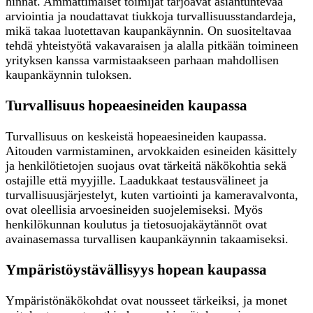
hinnat. Ammattimaiset toimijat tarjoavat asiantuntevaa
arviointia ja noudattavat tiukkoja turvallisuusstandardeja,
mikä takaa luotettavan kaupankäynnin. On suositeltavaa
tehdä yhteistyötä vakavaraisen ja alalla pitkään toimineen
yrityksen kanssa varmistaakseen parhaan mahdollisen
kaupankäynnin tuloksen.
Turvallisuus hopeaesineiden kaupassa
Turvallisuus on keskeistä hopeaesineiden kaupassa.
Aitouden varmistaminen, arvokkaiden esineiden käsittely
ja henkilötietojen suojaus ovat tärkeitä näkökohtia sekä
ostajille että myyjille. Laadukkaat testausvälineet ja
turvallisuusjärjestelyt, kuten vartiointi ja kameravalvonta,
ovat oleellisia arvoesineiden suojelemiseksi. Myös
henkilökunnan koulutus ja tietosuojakäytännöt ovat
avainasemassa turvallisen kaupankäynnin takaamiseksi.
Ympäristöystävällisyys hopean kaupassa
Ympäristönäkökohdat ovat nousseet tärkeiksi, ja monet