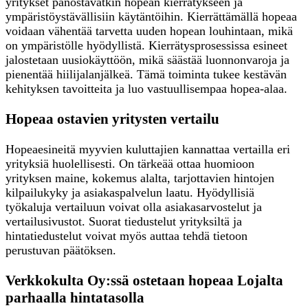
yritykset panostavatkin hopean kierrätykseen ja
ympäristöystävällisiin käytäntöihin. Kierrättämällä hopeaa
voidaan vähentää tarvetta uuden hopean louhintaan, mikä
on ympäristölle hyödyllistä. Kierrätysprosessissa esineet
jalostetaan uusiokäyttöön, mikä säästää luonnonvaroja ja
pienentää hiilijalanjälkeä. Tämä toiminta tukee kestävän
kehityksen tavoitteita ja luo vastuullisempaa hopea-alaa.
Hopeaa ostavien yritysten vertailu
Hopeaesineitä myyvien kuluttajien kannattaa vertailla eri
yrityksiä huolellisesti. On tärkeää ottaa huomioon
yrityksen maine, kokemus alalta, tarjottavien hintojen
kilpailukyky ja asiakaspalvelun laatu. Hyödyllisiä
työkaluja vertailuun voivat olla asiakasarvostelut ja
vertailusivustot. Suorat tiedustelut yrityksiltä ja
hintatiedustelut voivat myös auttaa tehdä tietoon
perustuvan päätöksen.
Verkkokulta Oy:ssä ostetaan hopeaa Lojalta
parhaalla hintatasolla