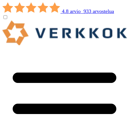
4.8 arvio 933 arvostelua