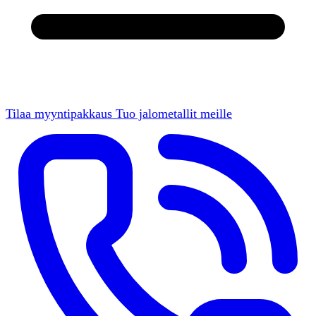
Tilaa myyntipakkaus
Tuo jalometallit meille