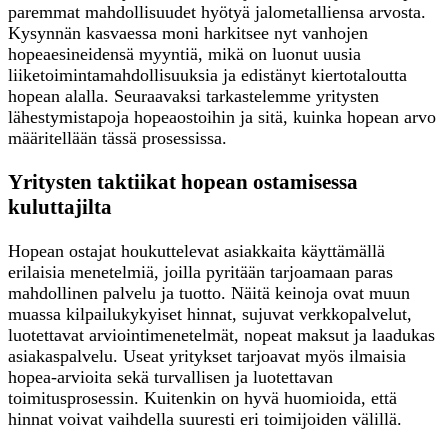
paremmat mahdollisuudet hyötyä jalometalliensa arvosta.
Kysynnän kasvaessa moni harkitsee nyt vanhojen
hopeaesineidensä myyntiä, mikä on luonut uusia
liiketoimintamahdollisuuksia ja edistänyt kiertotaloutta
hopean alalla. Seuraavaksi tarkastelemme yritysten
lähestymistapoja hopeaostoihin ja sitä, kuinka hopean arvo
määritellään tässä prosessissa.
Yritysten taktiikat hopean ostamisessa
kuluttajilta
Hopean ostajat houkuttelevat asiakkaita käyttämällä
erilaisia menetelmiä, joilla pyritään tarjoamaan paras
mahdollinen palvelu ja tuotto. Näitä keinoja ovat muun
muassa kilpailukykyiset hinnat, sujuvat verkkopalvelut,
luotettavat arviointimenetelmät, nopeat maksut ja laadukas
asiakaspalvelu. Useat yritykset tarjoavat myös ilmaisia
hopea-arvioita sekä turvallisen ja luotettavan
toimitusprosessin. Kuitenkin on hyvä huomioida, että
hinnat voivat vaihdella suuresti eri toimijoiden välillä.