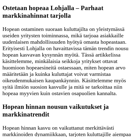
Ostetaan hopeaa Lohjalla – Parhaat
markkinahinnat tarjolla
Hopean ostaminen suoraan kuluttajilta on yleistymässä
useiden yritysten toiminnassa, mikä tarjoaa asiakkaille
uudenlaisen mahdollisuuden hyötyä omasta hopeastaan.
Erityisesti Lohjalla on havaittavissa tämän trendin nousu
hopean kasvavan kysynnän myötä. Tässä artikkelissa
käsittelemme, minkälaisia seikkoja yritykset ottavat
huomioon hopeaesineitä ostaessaan, miten hopean arvo
määritetään ja kuinka kuluttajat voivat varmistaa
oikeudenmukaisen kaupankäynnin. Käsittelemme myös
syitä ilmiön suosion kasvulle ja mitä se tarkoittaa niin
hopeaa myyvien kuin ostavien osapuolien kannalta.
Hopean hinnan nousun vaikutukset ja
markkinatrendit
Hopean hinnan kasvu on vaikuttanut merkittävästi
markkinoiden dynamiikkaan, tarjoten kuluttajille aiempaa