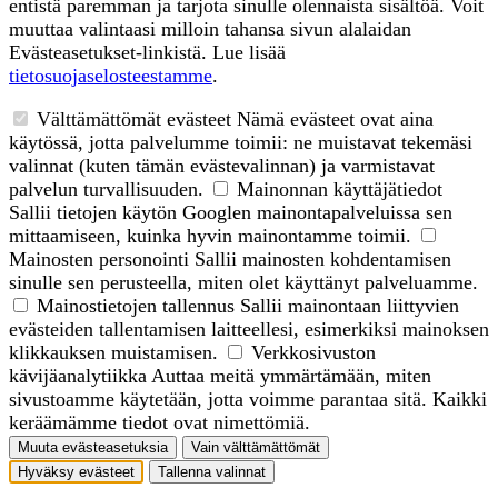
entistä paremman ja tarjota sinulle olennaista sisältöä. Voit
muuttaa valintaasi milloin tahansa sivun alalaidan
Evästeasetukset-linkistä. Lue lisää
tietosuojaselosteestamme
.
Välttämättömät evästeet
Nämä evästeet ovat aina
käytössä, jotta palvelumme toimii: ne muistavat tekemäsi
valinnat (kuten tämän evästevalinnan) ja varmistavat
palvelun turvallisuuden.
Mainonnan käyttäjätiedot
Sallii tietojen käytön Googlen mainontapalveluissa sen
mittaamiseen, kuinka hyvin mainontamme toimii.
Mainosten personointi
Sallii mainosten kohdentamisen
sinulle sen perusteella, miten olet käyttänyt palveluamme.
Mainostietojen tallennus
Sallii mainontaan liittyvien
evästeiden tallentamisen laitteellesi, esimerkiksi mainoksen
klikkauksen muistamisen.
Verkkosivuston
kävijäanalytiikka
Auttaa meitä ymmärtämään, miten
sivustoamme käytetään, jotta voimme parantaa sitä. Kaikki
keräämämme tiedot ovat nimettömiä.
Muuta evästeasetuksia
Vain välttämättömät
Hyväksy evästeet
Tallenna valinnat