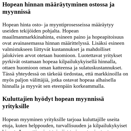
Hopean hinnan määräytyminen ostossa ja
myynnissä
Hopean hinta osto- ja myyntiprosesseissa määräytyy
useiden tekijöiden pohjalta. Hopean
maailmanmarkkinahinta, esineen paino ja hopeapitoisuus
ovat avainasemassa hinnan määrittelyssä. Lisäksi esineen
valmistukseen liittyvät kustannukset ja mahdolliset
jalokivien arvot otetaan huomioon. Luotettavat yritykset
pyrkivät ostamaan hopeaa kilpailukykyisellä hinnalla,
ottaen huomioon oman katteensa ja sulatuskustannukset.
Tässä yhteydessä on tärkeää tiedostaa, että markkinoilla on
myös paljon välittäjiä, jotka ostavat hopeaa alhaisella
hinnalla ja myyvät sen eteenpäin korkeammalla.
Kuluttajien hyödyt hopean myynnissä
yrityksille
Hopean myyminen yrityksille tarjoaa kuluttajille useita
etuja, kuten helppouden, turvallisuuden ja kilpailukykyiset