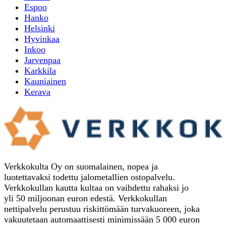
Espoo
Hanko
Helsinki
Hyvinkaa
Inkoo
Jarvenpaa
Karkkila
Kauniainen
Kerava
Verkkokulta Oy on suomalainen, nopea ja
luotettavaksi todettu jalometallien ostopalvelu.
Verkkokullan kautta kultaa on vaihdettu rahaksi jo
yli 50 miljoonan euron edestä. Verkkokullan
nettipalvelu perustuu riskittömään turvakuoreen, joka
vakuutetaan automaattisesti minimissään 5 000 euron