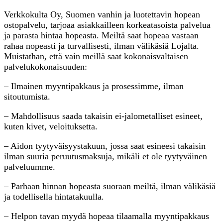
Verkkokulta Oy, Suomen vanhin ja luotettavin hopean
ostopalvelu, tarjoaa asiakkailleen korkeatasoista palvelua
ja parasta hintaa hopeasta. Meiltä saat hopeaa vastaan
rahaa nopeasti ja turvallisesti, ilman välikäsiä Lojalta.
Muistathan, että vain meillä saat kokonaisvaltaisen
palvelukokonaisuuden:
– Ilmainen myyntipakkaus ja prosessimme, ilman
sitoutumista.
– Mahdollisuus saada takaisin ei-jalometalliset esineet,
kuten kivet, veloituksetta.
– Aidon tyytyväisyystakuun, jossa saat esineesi takaisin
ilman suuria peruutusmaksuja, mikäli et ole tyytyväinen
palveluumme.
– Parhaan hinnan hopeasta suoraan meiltä, ilman välikäsiä
ja todellisella hintatakuulla.
– Helpon tavan myydä hopeaa tilaamalla myyntipakkaus