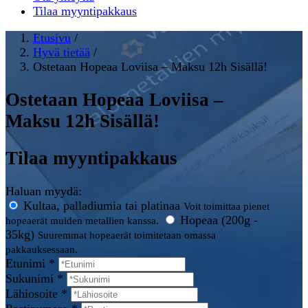
Tilaa myyntipakkaus
Etusivu
/
Hyvä tietää
/
Ostetaan Hopeaa Loviisa – Maksu 12h Sisällä!
Ostetaan Hopeaa Loviisa –
Maksu 12h Sisällä!
Tilaa myyntipakkaus
Haluan myydä:
Kultaa, palladiumia tai platinaa
Voit toimittaa pienet
Hopeaa (200g -
hopeaerät muiden metallien kanssa.
35kg)
Suuremmat hopeaerät toimitetaan omassa
pakkauksessaan.
Etunimi *
Sukunimi *
Lähiosoite *