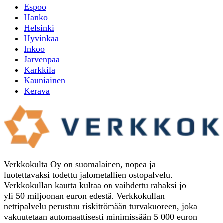
Espoo
Hanko
Helsinki
Hyvinkaa
Inkoo
Jarvenpaa
Karkkila
Kauniainen
Kerava
Verkkokulta Oy on suomalainen, nopea ja
luotettavaksi todettu jalometallien ostopalvelu.
Verkkokullan kautta kultaa on vaihdettu rahaksi jo
yli 50 miljoonan euron edestä. Verkkokullan
nettipalvelu perustuu riskittömään turvakuoreen, joka
vakuutetaan automaattisesti minimissään 5 000 euron