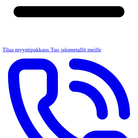
Tilaa myyntipakkaus
Tuo jalometallit meille