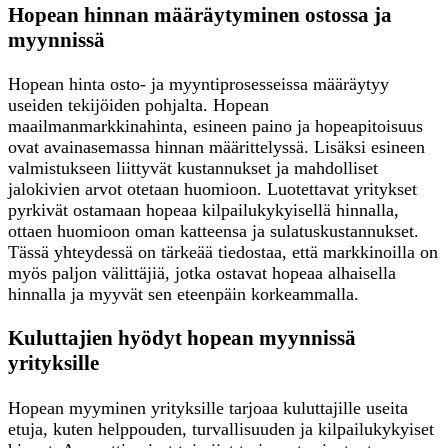
Hopean hinnan määräytyminen ostossa ja
myynnissä
Hopean hinta osto- ja myyntiprosesseissa määräytyy
useiden tekijöiden pohjalta. Hopean
maailmanmarkkinahinta, esineen paino ja hopeapitoisuus
ovat avainasemassa hinnan määrittelyssä. Lisäksi esineen
valmistukseen liittyvät kustannukset ja mahdolliset
jalokivien arvot otetaan huomioon. Luotettavat yritykset
pyrkivät ostamaan hopeaa kilpailukykyisellä hinnalla,
ottaen huomioon oman katteensa ja sulatuskustannukset.
Tässä yhteydessä on tärkeää tiedostaa, että markkinoilla on
myös paljon välittäjiä, jotka ostavat hopeaa alhaisella
hinnalla ja myyvät sen eteenpäin korkeammalla.
Kuluttajien hyödyt hopean myynnissä
yrityksille
Hopean myyminen yrityksille tarjoaa kuluttajille useita
etuja, kuten helppouden, turvallisuuden ja kilpailukykyiset