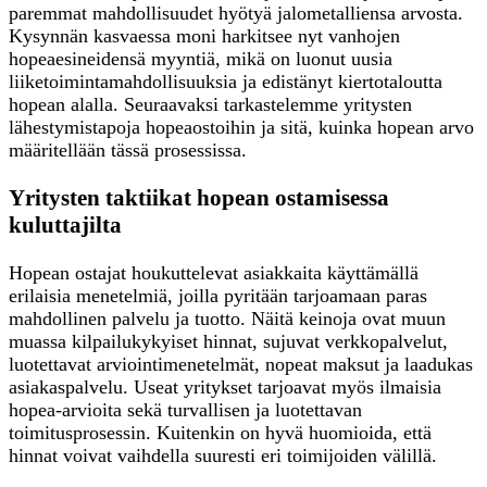
paremmat mahdollisuudet hyötyä jalometalliensa arvosta.
Kysynnän kasvaessa moni harkitsee nyt vanhojen
hopeaesineidensä myyntiä, mikä on luonut uusia
liiketoimintamahdollisuuksia ja edistänyt kiertotaloutta
hopean alalla. Seuraavaksi tarkastelemme yritysten
lähestymistapoja hopeaostoihin ja sitä, kuinka hopean arvo
määritellään tässä prosessissa.
Yritysten taktiikat hopean ostamisessa
kuluttajilta
Hopean ostajat houkuttelevat asiakkaita käyttämällä
erilaisia menetelmiä, joilla pyritään tarjoamaan paras
mahdollinen palvelu ja tuotto. Näitä keinoja ovat muun
muassa kilpailukykyiset hinnat, sujuvat verkkopalvelut,
luotettavat arviointimenetelmät, nopeat maksut ja laadukas
asiakaspalvelu. Useat yritykset tarjoavat myös ilmaisia
hopea-arvioita sekä turvallisen ja luotettavan
toimitusprosessin. Kuitenkin on hyvä huomioida, että
hinnat voivat vaihdella suuresti eri toimijoiden välillä.