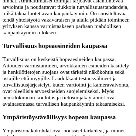
hinnat. Ammattimaiset toimijat tarjoavat asiantuntevaa
arviointia ja noudattavat tiukkoja turvallisuusstandardeja,
mikä takaa luotettavan kaupankäynnin. On suositeltavaa
tehdä yhteistyötä vakavaraisen ja alalla pitkään toimineen
yrityksen kanssa varmistaakseen parhaan mahdollisen
kaupankäynnin tuloksen.
Turvallisuus hopeaesineiden kaupassa
Turvallisuus on keskeistä hopeaesineiden kaupassa.
Aitouden varmistaminen, arvokkaiden esineiden käsittely
ja henkilötietojen suojaus ovat tärkeitä näkökohtia sekä
ostajille että myyjille. Laadukkaat testausvälineet ja
turvallisuusjärjestelyt, kuten vartiointi ja kameravalvonta,
ovat oleellisia arvoesineiden suojelemiseksi. Myös
henkilökunnan koulutus ja tietosuojakäytännöt ovat
avainasemassa turvallisen kaupankäynnin takaamiseksi.
Ympäristöystävällisyys hopean kaupassa
Ympäristönäkökohdat ovat nousseet tärkeiksi, ja monet