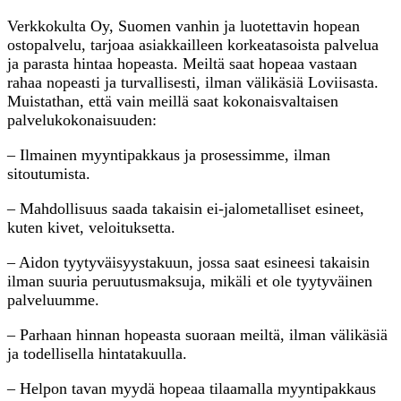
Verkkokulta Oy, Suomen vanhin ja luotettavin hopean
ostopalvelu, tarjoaa asiakkailleen korkeatasoista palvelua
ja parasta hintaa hopeasta. Meiltä saat hopeaa vastaan
rahaa nopeasti ja turvallisesti, ilman välikäsiä Loviisasta.
Muistathan, että vain meillä saat kokonaisvaltaisen
palvelukokonaisuuden:
– Ilmainen myyntipakkaus ja prosessimme, ilman
sitoutumista.
– Mahdollisuus saada takaisin ei-jalometalliset esineet,
kuten kivet, veloituksetta.
– Aidon tyytyväisyystakuun, jossa saat esineesi takaisin
ilman suuria peruutusmaksuja, mikäli et ole tyytyväinen
palveluumme.
– Parhaan hinnan hopeasta suoraan meiltä, ilman välikäsiä
ja todellisella hintatakuulla.
– Helpon tavan myydä hopeaa tilaamalla myyntipakkaus