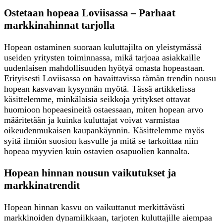
Ostetaan hopeaa Loviisassa – Parhaat
markkinahinnat tarjolla
Hopean ostaminen suoraan kuluttajilta on yleistymässä
useiden yritysten toiminnassa, mikä tarjoaa asiakkaille
uudenlaisen mahdollisuuden hyötyä omasta hopeastaan.
Erityisesti Loviisassa on havaittavissa tämän trendin nousu
hopean kasvavan kysynnän myötä. Tässä artikkelissa
käsittelemme, minkälaisia seikkoja yritykset ottavat
huomioon hopeaesineitä ostaessaan, miten hopean arvo
määritetään ja kuinka kuluttajat voivat varmistaa
oikeudenmukaisen kaupankäynnin. Käsittelemme myös
syitä ilmiön suosion kasvulle ja mitä se tarkoittaa niin
hopeaa myyvien kuin ostavien osapuolien kannalta.
Hopean hinnan nousun vaikutukset ja
markkinatrendit
Hopean hinnan kasvu on vaikuttanut merkittävästi
markkinoiden dynamiikkaan, tarjoten kuluttajille aiempaa