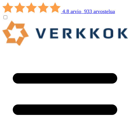
4.8 arvio 933 arvostelua