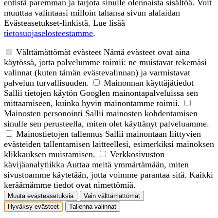
entistä paremman ja tarjota sinulle olennaista sisältöä. Voit
muuttaa valintaasi milloin tahansa sivun alalaidan
Evästeasetukset-linkistä. Lue lisää
tietosuojaselosteestamme
.
Välttämättömät evästeet
Nämä evästeet ovat aina
käytössä, jotta palvelumme toimii: ne muistavat tekemäsi
valinnat (kuten tämän evästevalinnan) ja varmistavat
palvelun turvallisuuden.
Mainonnan käyttäjätiedot
Sallii tietojen käytön Googlen mainontapalveluissa sen
mittaamiseen, kuinka hyvin mainontamme toimii.
Mainosten personointi
Sallii mainosten kohdentamisen
sinulle sen perusteella, miten olet käyttänyt palveluamme.
Mainostietojen tallennus
Sallii mainontaan liittyvien
evästeiden tallentamisen laitteellesi, esimerkiksi mainoksen
klikkauksen muistamisen.
Verkkosivuston
kävijäanalytiikka
Auttaa meitä ymmärtämään, miten
sivustoamme käytetään, jotta voimme parantaa sitä. Kaikki
keräämämme tiedot ovat nimettömiä.
Muuta evästeasetuksia
Vain välttämättömät
Hyväksy evästeet
Tallenna valinnat