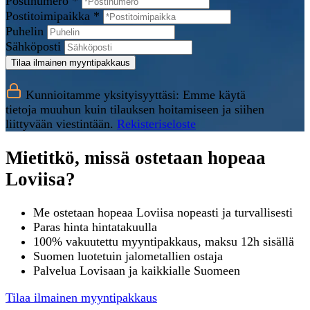
Postinumero *
Postitoimipaikka *
Puhelin
Sähköposti
Tilaa ilmainen myyntipakkaus
Kunnioitamme yksityisyyttäsi: Emme käytä
tietoja muuhun kuin tilauksen hoitamiseen ja siihen
liittyvään viestintään.
Rekisteriseloste
Mietitkö, missä ostetaan hopeaa
Loviisa?
Me ostetaan hopeaa Loviisa nopeasti ja turvallisesti
Paras hinta hintatakuulla
100% vakuutettu myyntipakkaus, maksu 12h sisällä
Suomen luotetuin jalometallien ostaja
Palvelua Lovisaan ja kaikkialle Suomeen
Tilaa ilmainen myyntipakkaus