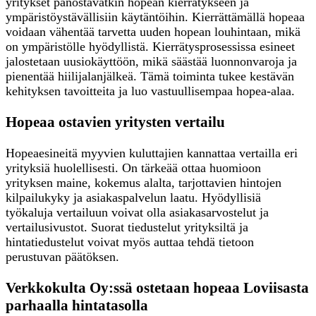
yritykset panostavatkin hopean kierrätykseen ja
ympäristöystävällisiin käytäntöihin. Kierrättämällä hopeaa
voidaan vähentää tarvetta uuden hopean louhintaan, mikä
on ympäristölle hyödyllistä. Kierrätysprosessissa esineet
jalostetaan uusiokäyttöön, mikä säästää luonnonvaroja ja
pienentää hiilijalanjälkeä. Tämä toiminta tukee kestävän
kehityksen tavoitteita ja luo vastuullisempaa hopea-alaa.
Hopeaa ostavien yritysten vertailu
Hopeaesineitä myyvien kuluttajien kannattaa vertailla eri
yrityksiä huolellisesti. On tärkeää ottaa huomioon
yrityksen maine, kokemus alalta, tarjottavien hintojen
kilpailukyky ja asiakaspalvelun laatu. Hyödyllisiä
työkaluja vertailuun voivat olla asiakasarvostelut ja
vertailusivustot. Suorat tiedustelut yrityksiltä ja
hintatiedustelut voivat myös auttaa tehdä tietoon
perustuvan päätöksen.
Verkkokulta Oy:ssä ostetaan hopeaa Loviisasta
parhaalla hintatasolla