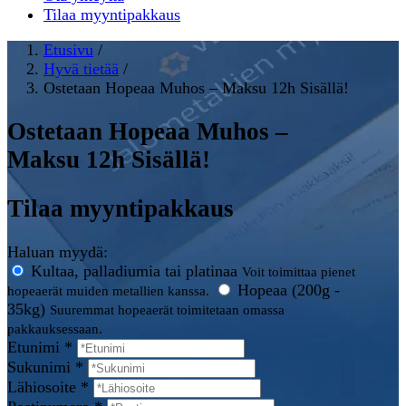
Tilaa myyntipakkaus
Etusivu
/
Hyvä tietää
/
Ostetaan Hopeaa Muhos – Maksu 12h Sisällä!
Ostetaan Hopeaa Muhos –
Maksu 12h Sisällä!
Tilaa myyntipakkaus
Haluan myydä:
Kultaa, palladiumia tai platinaa
Voit toimittaa pienet
Hopeaa (200g -
hopeaerät muiden metallien kanssa.
35kg)
Suuremmat hopeaerät toimitetaan omassa
pakkauksessaan.
Etunimi *
Sukunimi *
Lähiosoite *