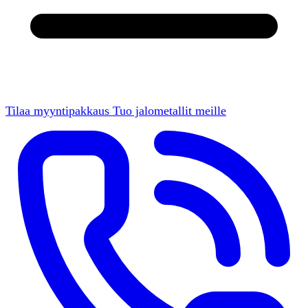
Tilaa myyntipakkaus
Tuo jalometallit meille