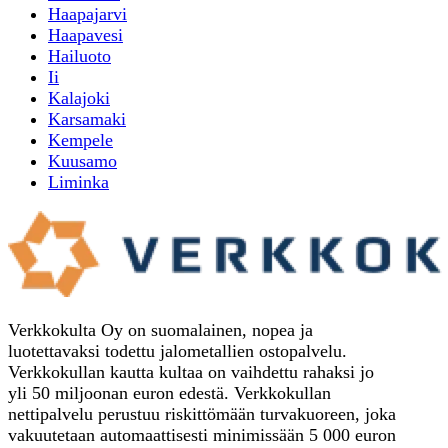
Haapajarvi
Haapavesi
Hailuoto
Ii
Kalajoki
Karsamaki
Kempele
Kuusamo
Liminka
Verkkokulta Oy on suomalainen, nopea ja
luotettavaksi todettu jalometallien ostopalvelu.
Verkkokullan kautta kultaa on vaihdettu rahaksi jo
yli 50 miljoonan euron edestä. Verkkokullan
nettipalvelu perustuu riskittömään turvakuoreen, joka
vakuutetaan automaattisesti minimissään 5 000 euron