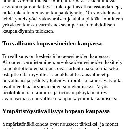
hinnat. Ammattimaiset toimijat tarjoavat asiantuntevaa
arviointia ja noudattavat tiukkoja turvallisuusstandardeja,
mikä takaa luotettavan kaupankäynnin. On suositeltavaa
tehdä yhteistyötä vakavaraisen ja alalla pitkään toimineen
yrityksen kanssa varmistaakseen parhaan mahdollisen
kaupankäynnin tuloksen.
Turvallisuus hopeaesineiden kaupassa
Turvallisuus on keskeistä hopeaesineiden kaupassa.
Aitouden varmistaminen, arvokkaiden esineiden käsittely
ja henkilötietojen suojaus ovat tärkeitä näkökohtia sekä
ostajille että myyjille. Laadukkaat testausvälineet ja
turvallisuusjärjestelyt, kuten vartiointi ja kameravalvonta,
ovat oleellisia arvoesineiden suojelemiseksi. Myös
henkilökunnan koulutus ja tietosuojakäytännöt ovat
avainasemassa turvallisen kaupankäynnin takaamiseksi.
Ympäristöystävällisyys hopean kaupassa
Ympäristönäkökohdat ovat nousseet tärkeiksi, ja monet