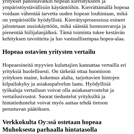
yritykset panostavatkin hopean kierrätykseen ja
ympäristöystävällisiin käytäntöihin. Kierrättämällä hopeaa
voidaan vähentää tarvetta uuden hopean louhintaan, mikä
on ympäristölle hyödyllistä. Kierrätysprosessissa esineet
jalostetaan uusiokäyttöön, mikä säästää luonnonvaroja ja
pienentää hiilijalanjälkeä. Tämä toiminta tukee kestävän
kehityksen tavoitteita ja luo vastuullisempaa hopea-alaa.
Hopeaa ostavien yritysten vertailu
Hopeaesineitä myyvien kuluttajien kannattaa vertailla eri
yrityksiä huolellisesti. On tärkeää ottaa huomioon
yrityksen maine, kokemus alalta, tarjottavien hintojen
kilpailukyky ja asiakaspalvelun laatu. Hyödyllisiä
työkaluja vertailuun voivat olla asiakasarvostelut ja
vertailusivustot. Suorat tiedustelut yrityksiltä ja
hintatiedustelut voivat myös auttaa tehdä tietoon
perustuvan päätöksen.
Verkkokulta Oy:ssä ostetaan hopeaa
Muhoksesta parhaalla hintatasolla