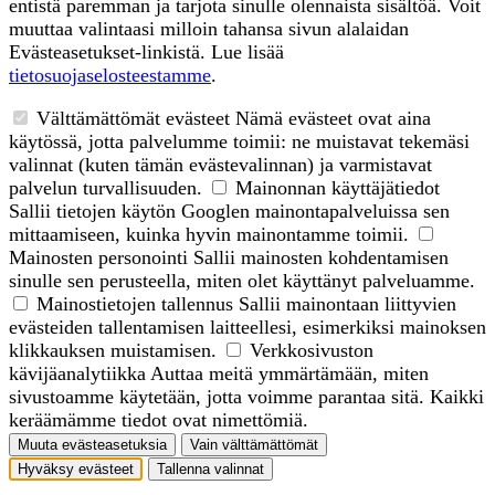
entistä paremman ja tarjota sinulle olennaista sisältöä. Voit
muuttaa valintaasi milloin tahansa sivun alalaidan
Evästeasetukset-linkistä. Lue lisää
tietosuojaselosteestamme
.
Välttämättömät evästeet
Nämä evästeet ovat aina
käytössä, jotta palvelumme toimii: ne muistavat tekemäsi
valinnat (kuten tämän evästevalinnan) ja varmistavat
palvelun turvallisuuden.
Mainonnan käyttäjätiedot
Sallii tietojen käytön Googlen mainontapalveluissa sen
mittaamiseen, kuinka hyvin mainontamme toimii.
Mainosten personointi
Sallii mainosten kohdentamisen
sinulle sen perusteella, miten olet käyttänyt palveluamme.
Mainostietojen tallennus
Sallii mainontaan liittyvien
evästeiden tallentamisen laitteellesi, esimerkiksi mainoksen
klikkauksen muistamisen.
Verkkosivuston
kävijäanalytiikka
Auttaa meitä ymmärtämään, miten
sivustoamme käytetään, jotta voimme parantaa sitä. Kaikki
keräämämme tiedot ovat nimettömiä.
Muuta evästeasetuksia
Vain välttämättömät
Hyväksy evästeet
Tallenna valinnat