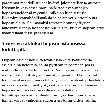
paremmat mahdollisuudet hyötyä jalometalliensa arvosta.
Kysynnän kasvaessa moni harkitsee nyt vanhojen
hopeaesineidensä myyntiä, mikä on luonut uusia
liiketoimintamahdollisuuksia ja edistänyt kiertotaloutta
hopean alalla. Seuraavaksi tarkastelemme yritysten
lähestymistapoja hopeaostoihin ja sitä, kuinka hopean arvo
määritellään tässä prosessissa.
Yritysten taktiikat hopean ostamisessa
kuluttajilta
Hopean ostajat houkuttelevat asiakkaita käyttämällä
erilaisia menetelmiä, joilla pyritään tarjoamaan paras
mahdollinen palvelu ja tuotto. Näitä keinoja ovat muun
muassa kilpailukykyiset hinnat, sujuvat verkkopalvelut,
luotettavat arviointimenetelmät, nopeat maksut ja laadukas
asiakaspalvelu. Useat yritykset tarjoavat myös ilmaisia
hopea-arvioita sekä turvallisen ja luotettavan
toimitusprosessin. Kuitenkin on hyvä huomioida, että
hinnat voivat vaihdella suuresti eri toimijoiden välillä.