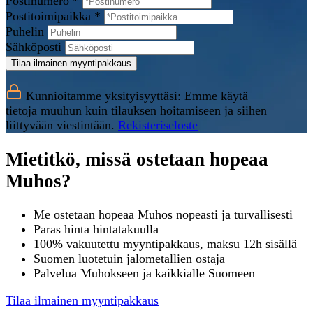
Postinumero *
Postitoimipaikka *
Puhelin
Sähköposti
Tilaa ilmainen myyntipakkaus
Kunnioitamme yksityisyyttäsi: Emme käytä
tietoja muuhun kuin tilauksen hoitamiseen ja siihen
liittyvään viestintään.
Rekisteriseloste
Mietitkö, missä ostetaan hopeaa
Muhos?
Me ostetaan hopeaa Muhos nopeasti ja turvallisesti
Paras hinta hintatakuulla
100% vakuutettu myyntipakkaus, maksu 12h sisällä
Suomen luotetuin jalometallien ostaja
Palvelua Muhokseen ja kaikkialle Suomeen
Tilaa ilmainen myyntipakkaus