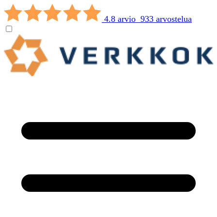
4.8 arvio 933 arvostelua