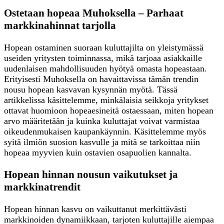
Ostetaan hopeaa Muhoksella – Parhaat
markkinahinnat tarjolla
Hopean ostaminen suoraan kuluttajilta on yleistymässä
useiden yritysten toiminnassa, mikä tarjoaa asiakkaille
uudenlaisen mahdollisuuden hyötyä omasta hopeastaan.
Erityisesti Muhoksella on havaittavissa tämän trendin
nousu hopean kasvavan kysynnän myötä. Tässä
artikkelissa käsittelemme, minkälaisia seikkoja yritykset
ottavat huomioon hopeaesineitä ostaessaan, miten hopean
arvo määritetään ja kuinka kuluttajat voivat varmistaa
oikeudenmukaisen kaupankäynnin. Käsittelemme myös
syitä ilmiön suosion kasvulle ja mitä se tarkoittaa niin
hopeaa myyvien kuin ostavien osapuolien kannalta.
Hopean hinnan nousun vaikutukset ja
markkinatrendit
Hopean hinnan kasvu on vaikuttanut merkittävästi
markkinoiden dynamiikkaan, tarjoten kuluttajille aiempaa