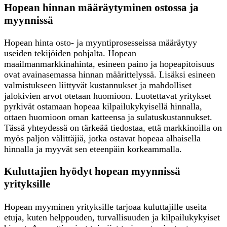
Hopean hinnan määräytyminen ostossa ja
myynnissä
Hopean hinta osto- ja myyntiprosesseissa määräytyy
useiden tekijöiden pohjalta. Hopean
maailmanmarkkinahinta, esineen paino ja hopeapitoisuus
ovat avainasemassa hinnan määrittelyssä. Lisäksi esineen
valmistukseen liittyvät kustannukset ja mahdolliset
jalokivien arvot otetaan huomioon. Luotettavat yritykset
pyrkivät ostamaan hopeaa kilpailukykyisellä hinnalla,
ottaen huomioon oman katteensa ja sulatuskustannukset.
Tässä yhteydessä on tärkeää tiedostaa, että markkinoilla on
myös paljon välittäjiä, jotka ostavat hopeaa alhaisella
hinnalla ja myyvät sen eteenpäin korkeammalla.
Kuluttajien hyödyt hopean myynnissä
yrityksille
Hopean myyminen yrityksille tarjoaa kuluttajille useita
etuja, kuten helppouden, turvallisuuden ja kilpailukykyiset