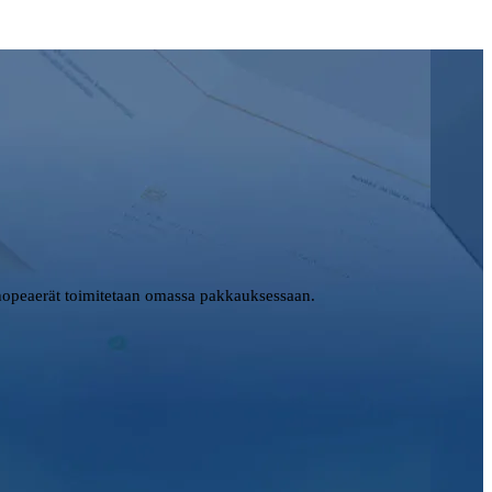
opeaerät toimitetaan omassa pakkauksessaan.