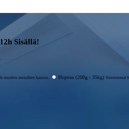
2h Sisällä!
Hopeaa (200g - 35kg)
rät muiden metallien kanssa.
Suuremmat h