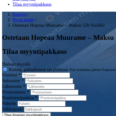
Tilaa myyntipakkaus
Etusivu
/
Hyvä tietää
/
Ostetaan Hopeaa Muurame – Maksu 12h Sisällä!
Ostetaan Hopeaa Muurame – Maksu 1
Tilaa myyntipakkaus
Haluan myydä:
Kultaa, palladiumia tai platinaa
Voit toimittaa pienet hopeae
Etunimi *
Sukunimi *
Lähiosoite *
Postinumero *
Postitoimipaikka *
Puhelin
Sähköposti
Tilaa ilmainen myyntipakkaus