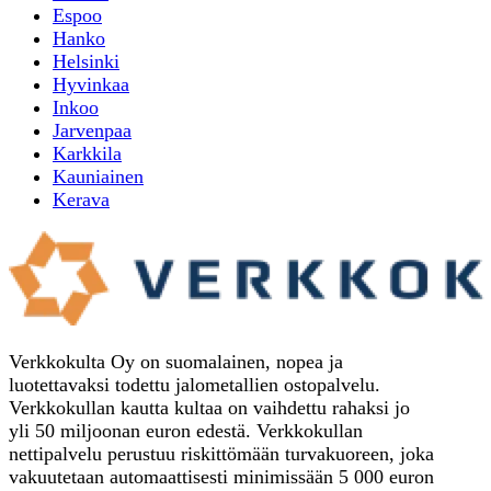
Espoo
Hanko
Helsinki
Hyvinkaa
Inkoo
Jarvenpaa
Karkkila
Kauniainen
Kerava
Verkkokulta Oy on suomalainen, nopea ja
luotettavaksi todettu jalometallien ostopalvelu.
Verkkokullan kautta kultaa on vaihdettu rahaksi jo
yli 50 miljoonan euron edestä. Verkkokullan
nettipalvelu perustuu riskittömään turvakuoreen, joka
vakuutetaan automaattisesti minimissään 5 000 euron