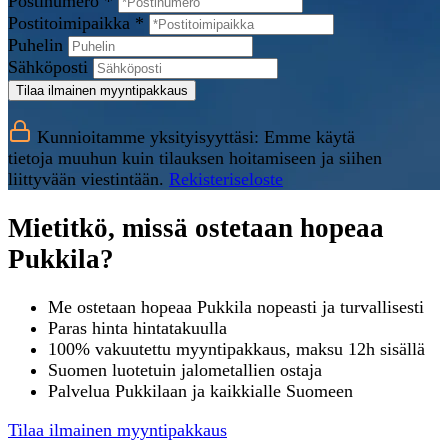
Postinumero *
Postitoimipaikka *
Puhelin
Sähköposti
Tilaa ilmainen myyntipakkaus
Kunnioitamme yksityisyyttäsi: Emme käytä
tietoja muuhun kuin tilauksen hoitamiseen ja siihen
liittyvään viestintään.
Rekisteriseloste
Mietitkö, missä ostetaan hopeaa
Pukkila?
Me ostetaan hopeaa Pukkila nopeasti ja turvallisesti
Paras hinta hintatakuulla
100% vakuutettu myyntipakkaus, maksu 12h sisällä
Suomen luotetuin jalometallien ostaja
Palvelua Pukkilaan ja kaikkialle Suomeen
Tilaa ilmainen myyntipakkaus