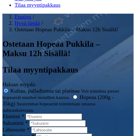
Tilaa myyntipakkaus
Etusivu
/
Hyvä tietää
/
Ostetaan Hopeaa Pukkila – Maksu 12h Sisällä!
Ostetaan Hopeaa Pukkila –
Maksu 12h Sisällä!
Tilaa myyntipakkaus
Haluan myydä:
Kultaa, palladiumia tai platinaa
Voit toimittaa pienet
Hopeaa (200g -
hopeaerät muiden metallien kanssa.
35kg)
Suuremmat hopeaerät toimitetaan omassa
pakkauksessaan.
Etunimi *
Sukunimi *
Lähiosoite *