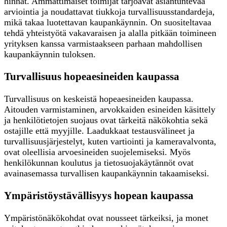
hinnat. Ammattimaiset toimijat tarjoavat asiantuntevaa
arviointia ja noudattavat tiukkoja turvallisuusstandardeja,
mikä takaa luotettavan kaupankäynnin. On suositeltavaa
tehdä yhteistyötä vakavaraisen ja alalla pitkään toimineen
yrityksen kanssa varmistaakseen parhaan mahdollisen
kaupankäynnin tuloksen.
Turvallisuus hopeaesineiden kaupassa
Turvallisuus on keskeistä hopeaesineiden kaupassa.
Aitouden varmistaminen, arvokkaiden esineiden käsittely
ja henkilötietojen suojaus ovat tärkeitä näkökohtia sekä
ostajille että myyjille. Laadukkaat testausvälineet ja
turvallisuusjärjestelyt, kuten vartiointi ja kameravalvonta,
ovat oleellisia arvoesineiden suojelemiseksi. Myös
henkilökunnan koulutus ja tietosuojakäytännöt ovat
avainasemassa turvallisen kaupankäynnin takaamiseksi.
Ympäristöystävällisyys hopean kaupassa
Ympäristönäkökohdat ovat nousseet tärkeiksi, ja monet