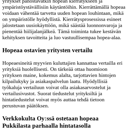
yritykset panostavatkin hopean kierrätykseen ja
ympäristöystävällisiin käytäntöihin. Kierrättämällä hopeaa
voidaan vähentää tarvetta uuden hopean louhintaan, mikä
on ympäristölle hyödyllistä. Kierrätysprosessissa esineet
jalostetaan uusiokäyttöön, mikä säästää luonnonvaroja ja
pienentää hiilijalanjälkeä. Tämä toiminta tukee kestävän
kehityksen tavoitteita ja luo vastuullisempaa hopea-alaa.
Hopeaa ostavien yritysten vertailu
Hopeaesineitä myyvien kuluttajien kannattaa vertailla eri
yrityksiä huolellisesti. On tärkeää ottaa huomioon
yrityksen maine, kokemus alalta, tarjottavien hintojen
kilpailukyky ja asiakaspalvelun laatu. Hyödyllisiä
työkaluja vertailuun voivat olla asiakasarvostelut ja
vertailusivustot. Suorat tiedustelut yrityksiltä ja
hintatiedustelut voivat myös auttaa tehdä tietoon
perustuvan päätöksen.
Verkkokulta Oy:ssä ostetaan hopeaa
Pukkilasta parhaalla hintatasolla