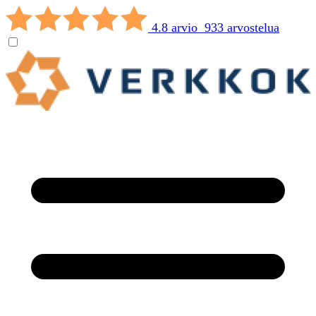
4.8 arvio 933 arvostelua