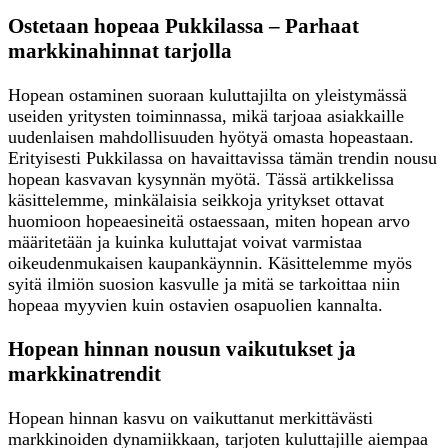
Ostetaan hopeaa Pukkilassa – Parhaat
markkinahinnat tarjolla
Hopean ostaminen suoraan kuluttajilta on yleistymässä
useiden yritysten toiminnassa, mikä tarjoaa asiakkaille
uudenlaisen mahdollisuuden hyötyä omasta hopeastaan.
Erityisesti Pukkilassa on havaittavissa tämän trendin nousu
hopean kasvavan kysynnän myötä. Tässä artikkelissa
käsittelemme, minkälaisia seikkoja yritykset ottavat
huomioon hopeaesineitä ostaessaan, miten hopean arvo
määritetään ja kuinka kuluttajat voivat varmistaa
oikeudenmukaisen kaupankäynnin. Käsittelemme myös
syitä ilmiön suosion kasvulle ja mitä se tarkoittaa niin
hopeaa myyvien kuin ostavien osapuolien kannalta.
Hopean hinnan nousun vaikutukset ja
markkinatrendit
Hopean hinnan kasvu on vaikuttanut merkittävästi
markkinoiden dynamiikkaan, tarjoten kuluttajille aiempaa