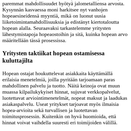
paremmat mahdollisuudet hyötyä jalometalliensa arvosta.
Kysynnän kasvaessa moni harkitsee nyt vanhojen
hopeaesineidensä myyntiä, mikä on luonut uusia
liiketoimintamahdollisuuksia ja edistänyt kiertotaloutta
hopean alalla. Seuraavaksi tarkastelemme yritysten
lähestymistapoja hopeaostoihin ja sitä, kuinka hopean arvo
määritellään tässä prosessissa.
Yritysten taktiikat hopean ostamisessa
kuluttajilta
Hopean ostajat houkuttelevat asiakkaita käyttämällä
erilaisia menetelmiä, joilla pyritään tarjoamaan paras
mahdollinen palvelu ja tuotto. Näitä keinoja ovat muun
muassa kilpailukykyiset hinnat, sujuvat verkkopalvelut,
luotettavat arviointimenetelmät, nopeat maksut ja laadukas
asiakaspalvelu. Useat yritykset tarjoavat myös ilmaisia
hopea-arvioita sekä turvallisen ja luotettavan
toimitusprosessin. Kuitenkin on hyvä huomioida, että
hinnat voivat vaihdella suuresti eri toimijoiden välillä.