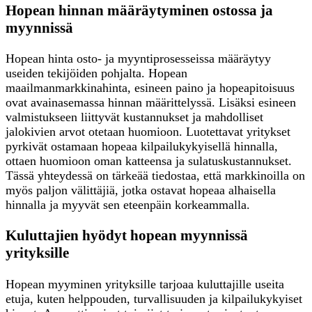
Hopean hinnan määräytyminen ostossa ja
myynnissä
Hopean hinta osto- ja myyntiprosesseissa määräytyy
useiden tekijöiden pohjalta. Hopean
maailmanmarkkinahinta, esineen paino ja hopeapitoisuus
ovat avainasemassa hinnan määrittelyssä. Lisäksi esineen
valmistukseen liittyvät kustannukset ja mahdolliset
jalokivien arvot otetaan huomioon. Luotettavat yritykset
pyrkivät ostamaan hopeaa kilpailukykyisellä hinnalla,
ottaen huomioon oman katteensa ja sulatuskustannukset.
Tässä yhteydessä on tärkeää tiedostaa, että markkinoilla on
myös paljon välittäjiä, jotka ostavat hopeaa alhaisella
hinnalla ja myyvät sen eteenpäin korkeammalla.
Kuluttajien hyödyt hopean myynnissä
yrityksille
Hopean myyminen yrityksille tarjoaa kuluttajille useita
etuja, kuten helppouden, turvallisuuden ja kilpailukykyiset