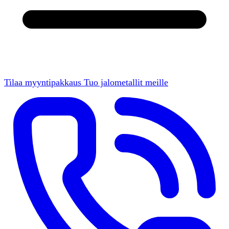
Tilaa myyntipakkaus
Tuo jalometallit meille