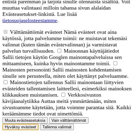
entistä paremman ja tarjota sinulle olennaista sisältöä. Voit
muuttaa valintaasi milloin tahansa sivun alalaidan
Evästeasetukset-linkistä. Lue lisää
tietosuojaselosteestamme
.
Välttämättömät evästeet
Nämä evästeet ovat aina
käytössä, jotta palvelumme toimii: ne muistavat tekemäsi
valinnat (kuten tämän evästevalinnan) ja varmistavat
palvelun turvallisuuden.
Mainonnan käyttäjätiedot
Sallii tietojen käytön Googlen mainontapalveluissa sen
mittaamiseen, kuinka hyvin mainontamme toimii.
Mainosten personointi
Sallii mainosten kohdentamisen
sinulle sen perusteella, miten olet käyttänyt palveluamme.
Mainostietojen tallennus
Sallii mainontaan liittyvien
evästeiden tallentamisen laitteellesi, esimerkiksi mainoksen
klikkauksen muistamisen.
Verkkosivuston
kävijäanalytiikka
Auttaa meitä ymmärtämään, miten
sivustoamme käytetään, jotta voimme parantaa sitä. Kaikki
keräämämme tiedot ovat nimettömiä.
Muuta evästeasetuksia
Vain välttämättömät
Hyväksy evästeet
Tallenna valinnat