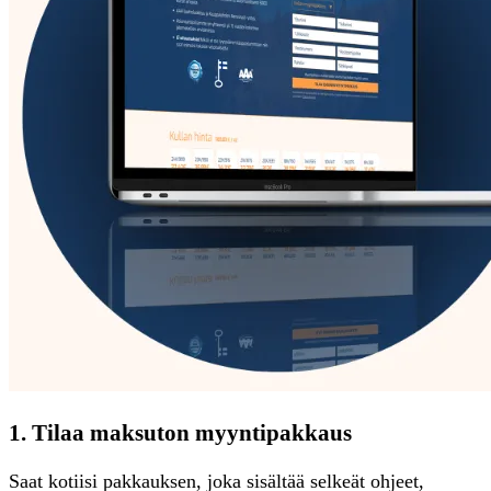
1. Tilaa maksuton myyntipakkaus
Saat kotiisi pakkauksen, joka sisältää selkeät ohjeet,