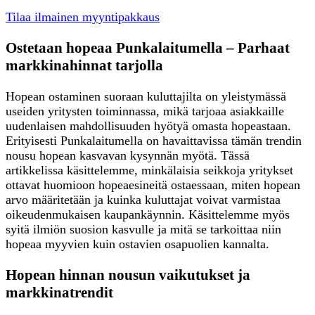
Tilaa ilmainen myyntipakkaus
Ostetaan hopeaa Punkalaitumella – Parhaat
markkinahinnat tarjolla
Hopean ostaminen suoraan kuluttajilta on yleistymässä
useiden yritysten toiminnassa, mikä tarjoaa asiakkaille
uudenlaisen mahdollisuuden hyötyä omasta hopeastaan.
Erityisesti Punkalaitumella on havaittavissa tämän trendin
nousu hopean kasvavan kysynnän myötä. Tässä
artikkelissa käsittelemme, minkälaisia seikkoja yritykset
ottavat huomioon hopeaesineitä ostaessaan, miten hopean
arvo määritetään ja kuinka kuluttajat voivat varmistaa
oikeudenmukaisen kaupankäynnin. Käsittelemme myös
syitä ilmiön suosion kasvulle ja mitä se tarkoittaa niin
hopeaa myyvien kuin ostavien osapuolien kannalta.
Hopean hinnan nousun vaikutukset ja
markkinatrendit