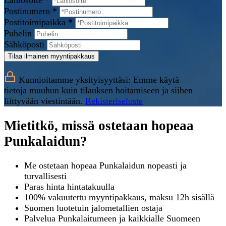
Lähiosoite *
Postinumero *
Postitoimipaikka *
Puhelin
Sähköposti
Tilaa ilmainen myyntipakkaus
Kunnioitamme yksityisyyttäsi: Emme käytä
tietoja muuhun kuin tilauksen hoitamiseen ja siihen
liittyvään viestintään.
Rekisteriseloste
Mietitkö, missä ostetaan hopeaa
Punkalaidun?
Me ostetaan hopeaa Punkalaidun nopeasti ja
turvallisesti
Paras hinta hintatakuulla
100% vakuutettu myyntipakkaus, maksu 12h sisällä
Suomen luotetuin jalometallien ostaja
Palvelua Punkalaitumeen ja kaikkialle Suomeen