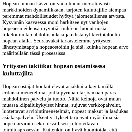
Hopean hinnan kasvu on vaikuttanut merkittävästi
markkinoiden dynamiikkaan, tarjoten kuluttajille aiempaa
paremmat mahdollisuudet hyötyä jalometalliensa arvosta.
Kysynnän kasvaessa moni harkitsee nyt vanhojen
hopeaesineidensä myyntiä, mikä on luonut uusia
liiketoimintamahdollisuuksia ja edistänyt kiertotaloutta
hopean alalla. Seuraavaksi tarkastelemme yritysten
lähestymistapoja hopeaostoihin ja sitä, kuinka hopean arvo
määritellään tässä prosessissa.
Yritysten taktiikat hopean ostamisessa
kuluttajilta
Hopean ostajat houkuttelevat asiakkaita käyttämällä
erilaisia menetelmiä, joilla pyritään tarjoamaan paras
mahdollinen palvelu ja tuotto. Näitä keinoja ovat muun
muassa kilpailukykyiset hinnat, sujuvat verkkopalvelut,
luotettavat arviointimenetelmät, nopeat maksut ja laadukas
asiakaspalvelu. Useat yritykset tarjoavat myös ilmaisia
hopea-arvioita sekä turvallisen ja luotettavan
toimitusprosessin. Kuitenkin on hyvä huomioida, että