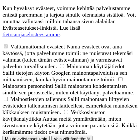
Kun hyväksyt evästeet, voimme kehittää palvelustamme
entistä paremman ja tarjota sinulle olennaista sisältöä. Voit
muuttaa valintaasi milloin tahansa sivun alalaidan
Evästeasetukset-linkistä. Lue lisää
tietosuojaselosteestamme
.
Välttämättömät evästeet
Nämä evästeet ovat aina
käytössä, jotta palvelumme toimii: ne muistavat tekemäsi
valinnat (kuten tämän evästevalinnan) ja varmistavat
palvelun turvallisuuden.
Mainonnan käyttäjätiedot
Sallii tietojen käytön Googlen mainontapalveluissa sen
mittaamiseen, kuinka hyvin mainontamme toimii.
Mainosten personointi
Sallii mainosten kohdentamisen
sinulle sen perusteella, miten olet käyttänyt palveluamme.
Mainostietojen tallennus
Sallii mainontaan liittyvien
evästeiden tallentamisen laitteellesi, esimerkiksi mainoksen
klikkauksen muistamisen.
Verkkosivuston
kävijäanalytiikka
Auttaa meitä ymmärtämään, miten
sivustoamme käytetään, jotta voimme parantaa sitä. Kaikki
keräämämme tiedot ovat nimettömiä.
Muuta evästeasetuksia
Vain välttämättömät