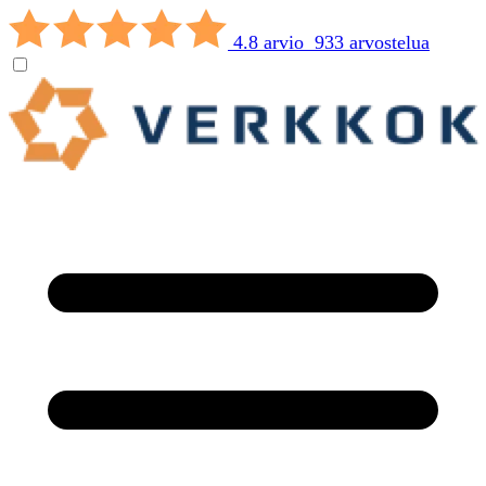
4.8 arvio 933 arvostelua