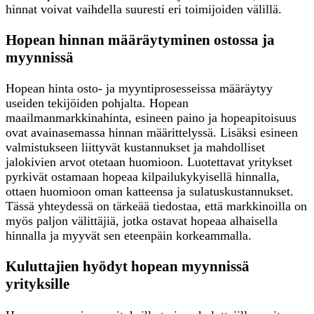
hinnat voivat vaihdella suuresti eri toimijoiden välillä.
Hopean hinnan määräytyminen ostossa ja
myynnissä
Hopean hinta osto- ja myyntiprosesseissa määräytyy
useiden tekijöiden pohjalta. Hopean
maailmanmarkkinahinta, esineen paino ja hopeapitoisuus
ovat avainasemassa hinnan määrittelyssä. Lisäksi esineen
valmistukseen liittyvät kustannukset ja mahdolliset
jalokivien arvot otetaan huomioon. Luotettavat yritykset
pyrkivät ostamaan hopeaa kilpailukykyisellä hinnalla,
ottaen huomioon oman katteensa ja sulatuskustannukset.
Tässä yhteydessä on tärkeää tiedostaa, että markkinoilla on
myös paljon välittäjiä, jotka ostavat hopeaa alhaisella
hinnalla ja myyvät sen eteenpäin korkeammalla.
Kuluttajien hyödyt hopean myynnissä
yrityksille