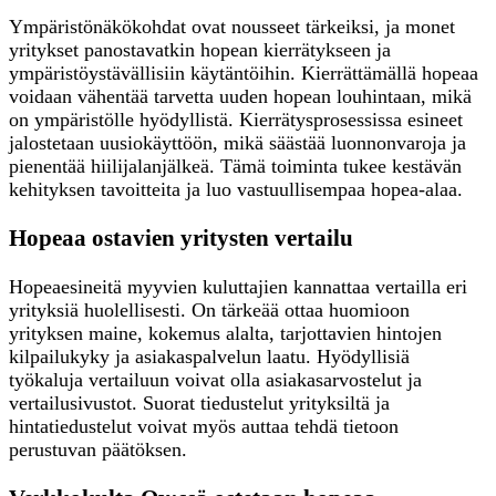
Ympäristönäkökohdat ovat nousseet tärkeiksi, ja monet
yritykset panostavatkin hopean kierrätykseen ja
ympäristöystävällisiin käytäntöihin. Kierrättämällä hopeaa
voidaan vähentää tarvetta uuden hopean louhintaan, mikä
on ympäristölle hyödyllistä. Kierrätysprosessissa esineet
jalostetaan uusiokäyttöön, mikä säästää luonnonvaroja ja
pienentää hiilijalanjälkeä. Tämä toiminta tukee kestävän
kehityksen tavoitteita ja luo vastuullisempaa hopea-alaa.
Hopeaa ostavien yritysten vertailu
Hopeaesineitä myyvien kuluttajien kannattaa vertailla eri
yrityksiä huolellisesti. On tärkeää ottaa huomioon
yrityksen maine, kokemus alalta, tarjottavien hintojen
kilpailukyky ja asiakaspalvelun laatu. Hyödyllisiä
työkaluja vertailuun voivat olla asiakasarvostelut ja
vertailusivustot. Suorat tiedustelut yrityksiltä ja
hintatiedustelut voivat myös auttaa tehdä tietoon
perustuvan päätöksen.