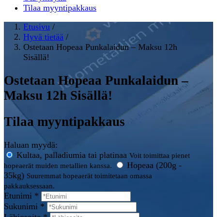
Tilaa myyntipakkaus
Etusivu
/
Hyvä tietää
/
Ostetaan Hopeaa Punkalaidun – Maksu 12h
Sisällä!
Ostetaan Hopeaa Punkalaidun –
Maksu 12h Sisällä!
Tilaa myyntipakkaus
Haluan myydä:
Kultaa, palladiumia tai platinaa
Voit toimittaa pienet
Hopeaa (200g -
hopeaerät muiden metallien kanssa.
35kg)
Suuremmat hopeaerät toimitetaan omassa
pakkauksessaan.
Etunimi *
Sukunimi *