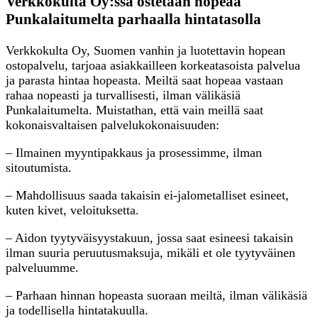
Verkkokulta Oy:ssä ostetaan hopeaa
Punkalaitumelta parhaalla hintatasolla
Verkkokulta Oy, Suomen vanhin ja luotettavin hopean
ostopalvelu, tarjoaa asiakkailleen korkeatasoista palvelua
ja parasta hintaa hopeasta. Meiltä saat hopeaa vastaan
rahaa nopeasti ja turvallisesti, ilman välikäsiä
Punkalaitumelta. Muistathan, että vain meillä saat
kokonaisvaltaisen palvelukokonaisuuden:
– Ilmainen myyntipakkaus ja prosessimme, ilman
sitoutumista.
– Mahdollisuus saada takaisin ei-jalometalliset esineet,
kuten kivet, veloituksetta.
– Aidon tyytyväisyystakuun, jossa saat esineesi takaisin
ilman suuria peruutusmaksuja, mikäli et ole tyytyväinen
palveluumme.
– Parhaan hinnan hopeasta suoraan meiltä, ilman välikäsiä
ja todellisella hintatakuulla.