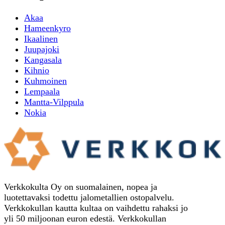
Akaa
Hameenkyro
Ikaalinen
Juupajoki
Kangasala
Kihnio
Kuhmoinen
Lempaala
Mantta-Vilppula
Nokia
Verkkokulta Oy on suomalainen, nopea ja
luotettavaksi todettu jalometallien ostopalvelu.
Verkkokullan kautta kultaa on vaihdettu rahaksi jo
yli 50 miljoonan euron edestä. Verkkokullan