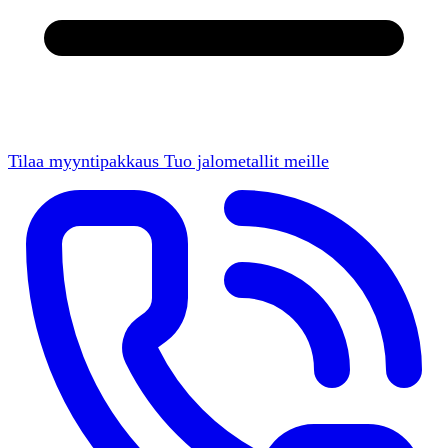
Tilaa myyntipakkaus
Tuo jalometallit meille