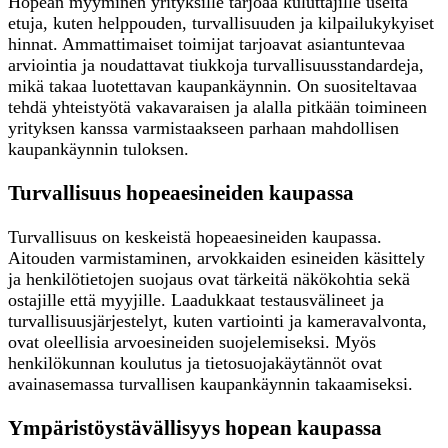
Hopean myyminen yrityksille tarjoaa kuluttajille useita
etuja, kuten helppouden, turvallisuuden ja kilpailukykyiset
hinnat. Ammattimaiset toimijat tarjoavat asiantuntevaa
arviointia ja noudattavat tiukkoja turvallisuusstandardeja,
mikä takaa luotettavan kaupankäynnin. On suositeltavaa
tehdä yhteistyötä vakavaraisen ja alalla pitkään toimineen
yrityksen kanssa varmistaakseen parhaan mahdollisen
kaupankäynnin tuloksen.
Turvallisuus hopeaesineiden kaupassa
Turvallisuus on keskeistä hopeaesineiden kaupassa.
Aitouden varmistaminen, arvokkaiden esineiden käsittely
ja henkilötietojen suojaus ovat tärkeitä näkökohtia sekä
ostajille että myyjille. Laadukkaat testausvälineet ja
turvallisuusjärjestelyt, kuten vartiointi ja kameravalvonta,
ovat oleellisia arvoesineiden suojelemiseksi. Myös
henkilökunnan koulutus ja tietosuojakäytännöt ovat
avainasemassa turvallisen kaupankäynnin takaamiseksi.
Ympäristöystävällisyys hopean kaupassa