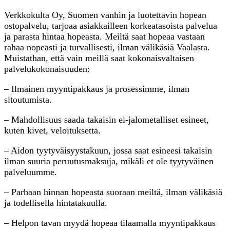
Verkkokulta Oy, Suomen vanhin ja luotettavin hopean
ostopalvelu, tarjoaa asiakkailleen korkeatasoista palvelua
ja parasta hintaa hopeasta. Meiltä saat hopeaa vastaan
rahaa nopeasti ja turvallisesti, ilman välikäsiä Vaalasta.
Muistathan, että vain meillä saat kokonaisvaltaisen
palvelukokonaisuuden:
– Ilmainen myyntipakkaus ja prosessimme, ilman
sitoutumista.
– Mahdollisuus saada takaisin ei-jalometalliset esineet,
kuten kivet, veloituksetta.
– Aidon tyytyväisyystakuun, jossa saat esineesi takaisin
ilman suuria peruutusmaksuja, mikäli et ole tyytyväinen
palveluumme.
– Parhaan hinnan hopeasta suoraan meiltä, ilman välikäsiä
ja todellisella hintatakuulla.
– Helpon tavan myydä hopeaa tilaamalla myyntipakkaus