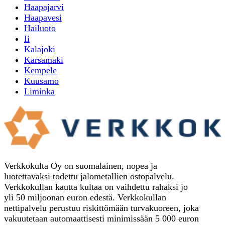
Haapajarvi
Haapavesi
Hailuoto
Ii
Kalajoki
Karsamaki
Kempele
Kuusamo
Liminka
Verkkokulta Oy on suomalainen, nopea ja
luotettavaksi todettu jalometallien ostopalvelu.
Verkkokullan kautta kultaa on vaihdettu rahaksi jo
yli 50 miljoonan euron edestä. Verkkokullan
nettipalvelu perustuu riskittömään turvakuoreen, joka
vakuutetaan automaattisesti minimissään 5 000 euron