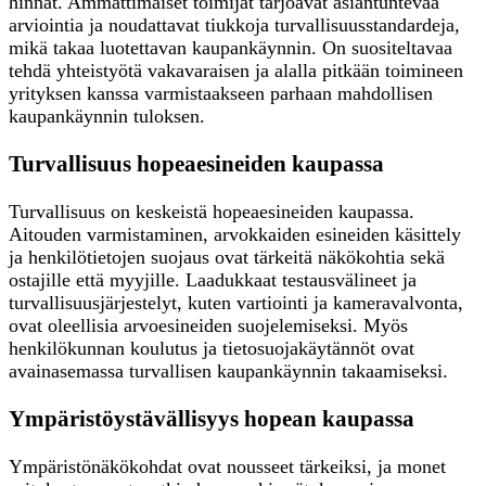
hinnat. Ammattimaiset toimijat tarjoavat asiantuntevaa
arviointia ja noudattavat tiukkoja turvallisuusstandardeja,
mikä takaa luotettavan kaupankäynnin. On suositeltavaa
tehdä yhteistyötä vakavaraisen ja alalla pitkään toimineen
yrityksen kanssa varmistaakseen parhaan mahdollisen
kaupankäynnin tuloksen.
Turvallisuus hopeaesineiden kaupassa
Turvallisuus on keskeistä hopeaesineiden kaupassa.
Aitouden varmistaminen, arvokkaiden esineiden käsittely
ja henkilötietojen suojaus ovat tärkeitä näkökohtia sekä
ostajille että myyjille. Laadukkaat testausvälineet ja
turvallisuusjärjestelyt, kuten vartiointi ja kameravalvonta,
ovat oleellisia arvoesineiden suojelemiseksi. Myös
henkilökunnan koulutus ja tietosuojakäytännöt ovat
avainasemassa turvallisen kaupankäynnin takaamiseksi.
Ympäristöystävällisyys hopean kaupassa
Ympäristönäkökohdat ovat nousseet tärkeiksi, ja monet