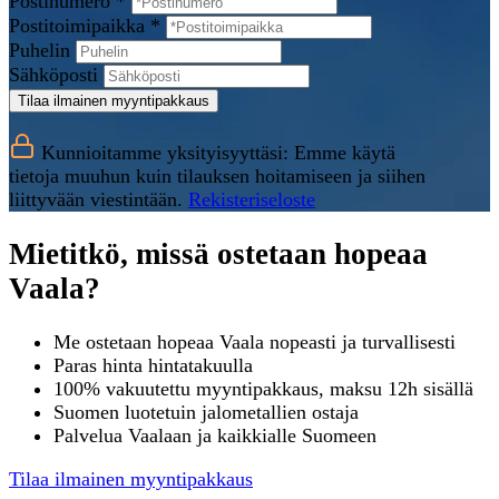
Postinumero *
Postitoimipaikka *
Puhelin
Sähköposti
Tilaa ilmainen myyntipakkaus
Kunnioitamme yksityisyyttäsi: Emme käytä
tietoja muuhun kuin tilauksen hoitamiseen ja siihen
liittyvään viestintään.
Rekisteriseloste
Mietitkö, missä ostetaan hopeaa
Vaala?
Me ostetaan hopeaa Vaala nopeasti ja turvallisesti
Paras hinta hintatakuulla
100% vakuutettu myyntipakkaus, maksu 12h sisällä
Suomen luotetuin jalometallien ostaja
Palvelua Vaalaan ja kaikkialle Suomeen
Tilaa ilmainen myyntipakkaus