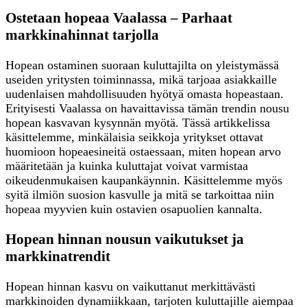
Ostetaan hopeaa Vaalassa – Parhaat
markkinahinnat tarjolla
Hopean ostaminen suoraan kuluttajilta on yleistymässä
useiden yritysten toiminnassa, mikä tarjoaa asiakkaille
uudenlaisen mahdollisuuden hyötyä omasta hopeastaan.
Erityisesti Vaalassa on havaittavissa tämän trendin nousu
hopean kasvavan kysynnän myötä. Tässä artikkelissa
käsittelemme, minkälaisia seikkoja yritykset ottavat
huomioon hopeaesineitä ostaessaan, miten hopean arvo
määritetään ja kuinka kuluttajat voivat varmistaa
oikeudenmukaisen kaupankäynnin. Käsittelemme myös
syitä ilmiön suosion kasvulle ja mitä se tarkoittaa niin
hopeaa myyvien kuin ostavien osapuolien kannalta.
Hopean hinnan nousun vaikutukset ja
markkinatrendit
Hopean hinnan kasvu on vaikuttanut merkittävästi
markkinoiden dynamiikkaan, tarjoten kuluttajille aiempaa