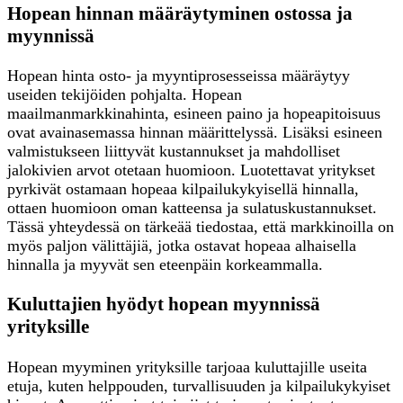
Hopean hinnan määräytyminen ostossa ja
myynnissä
Hopean hinta osto- ja myyntiprosesseissa määräytyy
useiden tekijöiden pohjalta. Hopean
maailmanmarkkinahinta, esineen paino ja hopeapitoisuus
ovat avainasemassa hinnan määrittelyssä. Lisäksi esineen
valmistukseen liittyvät kustannukset ja mahdolliset
jalokivien arvot otetaan huomioon. Luotettavat yritykset
pyrkivät ostamaan hopeaa kilpailukykyisellä hinnalla,
ottaen huomioon oman katteensa ja sulatuskustannukset.
Tässä yhteydessä on tärkeää tiedostaa, että markkinoilla on
myös paljon välittäjiä, jotka ostavat hopeaa alhaisella
hinnalla ja myyvät sen eteenpäin korkeammalla.
Kuluttajien hyödyt hopean myynnissä
yrityksille
Hopean myyminen yrityksille tarjoaa kuluttajille useita
etuja, kuten helppouden, turvallisuuden ja kilpailukykyiset