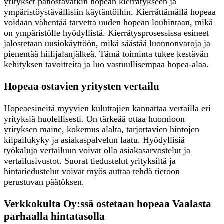
yritykset panostavatkin hopean kierrätykseen ja
ympäristöystävällisiin käytäntöihin. Kierrättämällä hopeaa
voidaan vähentää tarvetta uuden hopean louhintaan, mikä
on ympäristölle hyödyllistä. Kierrätysprosessissa esineet
jalostetaan uusiokäyttöön, mikä säästää luonnonvaroja ja
pienentää hiilijalanjälkeä. Tämä toiminta tukee kestävän
kehityksen tavoitteita ja luo vastuullisempaa hopea-alaa.
Hopeaa ostavien yritysten vertailu
Hopeaesineitä myyvien kuluttajien kannattaa vertailla eri
yrityksiä huolellisesti. On tärkeää ottaa huomioon
yrityksen maine, kokemus alalta, tarjottavien hintojen
kilpailukyky ja asiakaspalvelun laatu. Hyödyllisiä
työkaluja vertailuun voivat olla asiakasarvostelut ja
vertailusivustot. Suorat tiedustelut yrityksiltä ja
hintatiedustelut voivat myös auttaa tehdä tietoon
perustuvan päätöksen.
Verkkokulta Oy:ssä ostetaan hopeaa Vaalasta
parhaalla hintatasolla