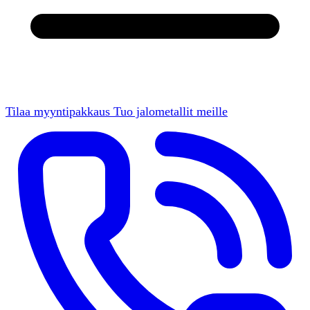
Tilaa myyntipakkaus
Tuo jalometallit meille