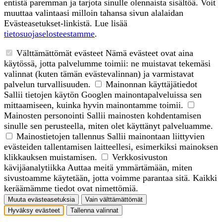
entistä paremman ja tarjota sinulle olennaista sisältöä. Voit
muuttaa valintaasi milloin tahansa sivun alalaidan
Evästeasetukset-linkistä. Lue lisää
tietosuojaselosteestamme
.
Välttämättömät evästeet
Nämä evästeet ovat aina
käytössä, jotta palvelumme toimii: ne muistavat tekemäsi
valinnat (kuten tämän evästevalinnan) ja varmistavat
palvelun turvallisuuden.
Mainonnan käyttäjätiedot
Sallii tietojen käytön Googlen mainontapalveluissa sen
mittaamiseen, kuinka hyvin mainontamme toimii.
Mainosten personointi
Sallii mainosten kohdentamisen
sinulle sen perusteella, miten olet käyttänyt palveluamme.
Mainostietojen tallennus
Sallii mainontaan liittyvien
evästeiden tallentamisen laitteellesi, esimerkiksi mainoksen
klikkauksen muistamisen.
Verkkosivuston
kävijäanalytiikka
Auttaa meitä ymmärtämään, miten
sivustoamme käytetään, jotta voimme parantaa sitä. Kaikki
keräämämme tiedot ovat nimettömiä.
Muuta evästeasetuksia
Vain välttämättömät
Hyväksy evästeet
Tallenna valinnat