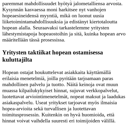
paremmat mahdollisuudet hyötyä jalometalliensa arvosta.
Kysynnän kasvaessa moni harkitsee nyt vanhojen
hopeaesineidensä myyntiä, mikä on luonut uusia
liiketoimintamahdollisuuksia ja edistänyt kiertotaloutta
hopean alalla. Seuraavaksi tarkastelemme yritysten
lähestymistapoja hopeaostoihin ja sitä, kuinka hopean arvo
määritellään tässä prosessissa.
Yritysten taktiikat hopean ostamisessa
kuluttajilta
Hopean ostajat houkuttelevat asiakkaita käyttämällä
erilaisia menetelmiä, joilla pyritään tarjoamaan paras
mahdollinen palvelu ja tuotto. Näitä keinoja ovat muun
muassa kilpailukykyiset hinnat, sujuvat verkkopalvelut,
luotettavat arviointimenetelmät, nopeat maksut ja laadukas
asiakaspalvelu. Useat yritykset tarjoavat myös ilmaisia
hopea-arvioita sekä turvallisen ja luotettavan
toimitusprosessin. Kuitenkin on hyvä huomioida, että
hinnat voivat vaihdella suuresti eri toimijoiden välillä.