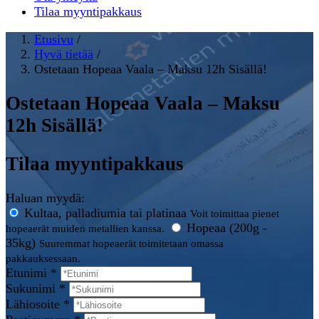
Tilaa myyntipakkaus
Etusivu
/
Hyvä tietää
/
Ostetaan Hopeaa Vaala – Maksu 12h Sisällä!
Ostetaan Hopeaa Vaala – Maksu
12h Sisällä!
Tilaa myyntipakkaus
Haluan myydä:
Kultaa, palladiumia tai platinaa
Voit toimittaa pienet
Hopeaa (200g -
hopeaerät muiden metallien kanssa.
35kg)
Suuremmat hopeaerät toimitetaan omassa
pakkauksessaan.
Etunimi *
Sukunimi *
Lähiosoite *