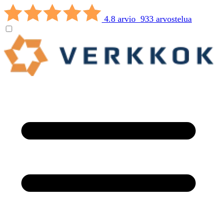
4.8 arvio 933 arvostelua