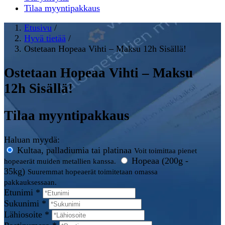
Tilaa myyntipakkaus
Etusivu
/
Hyvä tietää
/
Ostetaan Hopeaa Vihti – Maksu 12h Sisällä!
Ostetaan Hopeaa Vihti – Maksu
12h Sisällä!
Tilaa myyntipakkaus
Haluan myydä:
Kultaa, palladiumia tai platinaa
Voit toimittaa pienet
Hopeaa (200g -
hopeaerät muiden metallien kanssa.
35kg)
Suuremmat hopeaerät toimitetaan omassa
pakkauksessaan.
Etunimi *
Sukunimi *
Lähiosoite *