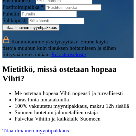
Postinumero *
Postitoimipaikka *
Puhelin
Sähköposti
Tilaa ilmainen myyntipakkaus
Kunnioitamme yksityisyyttäsi: Emme käytä
tietoja muuhun kuin tilauksen hoitamiseen ja siihen
liittyvään viestintään.
Rekisteriseloste
Mietitkö, missä ostetaan hopeaa
Vihti?
Me ostetaan hopeaa Vihti nopeasti ja turvallisesti
Paras hinta hintatakuulla
100% vakuutettu myyntipakkaus, maksu 12h sisällä
Suomen luotetuin jalometallien ostaja
Palvelua Vihtiin ja kaikkialle Suomeen
Tilaa ilmainen myyntipakkaus