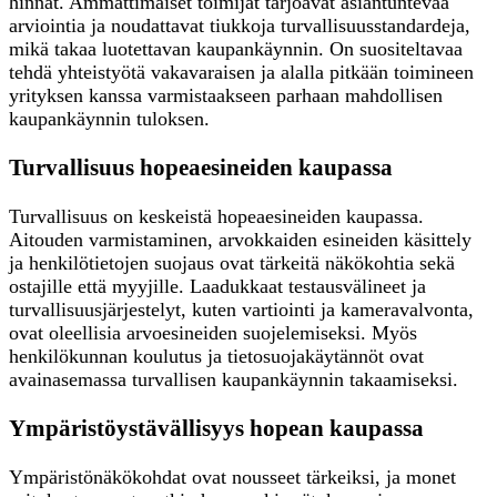
hinnat. Ammattimaiset toimijat tarjoavat asiantuntevaa
arviointia ja noudattavat tiukkoja turvallisuusstandardeja,
mikä takaa luotettavan kaupankäynnin. On suositeltavaa
tehdä yhteistyötä vakavaraisen ja alalla pitkään toimineen
yrityksen kanssa varmistaakseen parhaan mahdollisen
kaupankäynnin tuloksen.
Turvallisuus hopeaesineiden kaupassa
Turvallisuus on keskeistä hopeaesineiden kaupassa.
Aitouden varmistaminen, arvokkaiden esineiden käsittely
ja henkilötietojen suojaus ovat tärkeitä näkökohtia sekä
ostajille että myyjille. Laadukkaat testausvälineet ja
turvallisuusjärjestelyt, kuten vartiointi ja kameravalvonta,
ovat oleellisia arvoesineiden suojelemiseksi. Myös
henkilökunnan koulutus ja tietosuojakäytännöt ovat
avainasemassa turvallisen kaupankäynnin takaamiseksi.
Ympäristöystävällisyys hopean kaupassa
Ympäristönäkökohdat ovat nousseet tärkeiksi, ja monet