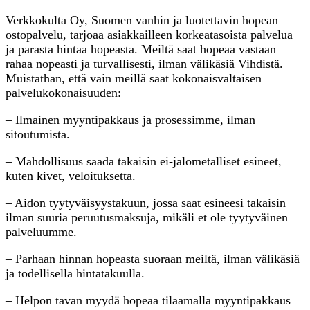
Verkkokulta Oy, Suomen vanhin ja luotettavin hopean
ostopalvelu, tarjoaa asiakkailleen korkeatasoista palvelua
ja parasta hintaa hopeasta. Meiltä saat hopeaa vastaan
rahaa nopeasti ja turvallisesti, ilman välikäsiä Vihdistä.
Muistathan, että vain meillä saat kokonaisvaltaisen
palvelukokonaisuuden:
– Ilmainen myyntipakkaus ja prosessimme, ilman
sitoutumista.
– Mahdollisuus saada takaisin ei-jalometalliset esineet,
kuten kivet, veloituksetta.
– Aidon tyytyväisyystakuun, jossa saat esineesi takaisin
ilman suuria peruutusmaksuja, mikäli et ole tyytyväinen
palveluumme.
– Parhaan hinnan hopeasta suoraan meiltä, ilman välikäsiä
ja todellisella hintatakuulla.
– Helpon tavan myydä hopeaa tilaamalla myyntipakkaus