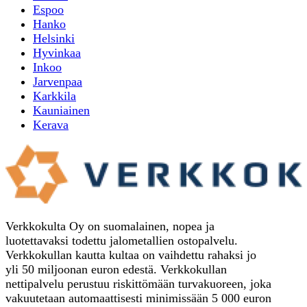
Espoo
Hanko
Helsinki
Hyvinkaa
Inkoo
Jarvenpaa
Karkkila
Kauniainen
Kerava
Verkkokulta Oy on suomalainen, nopea ja
luotettavaksi todettu jalometallien ostopalvelu.
Verkkokullan kautta kultaa on vaihdettu rahaksi jo
yli 50 miljoonan euron edestä. Verkkokullan
nettipalvelu perustuu riskittömään turvakuoreen, joka
vakuutetaan automaattisesti minimissään 5 000 euron