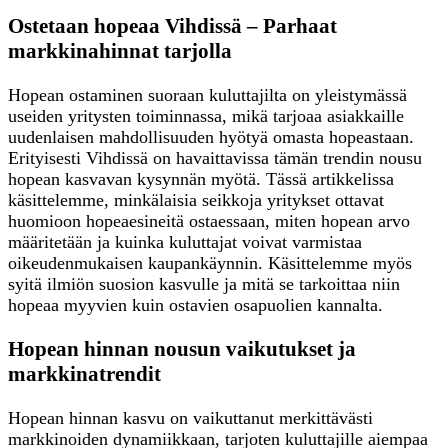
Ostetaan hopeaa Vihdissä – Parhaat
markkinahinnat tarjolla
Hopean ostaminen suoraan kuluttajilta on yleistymässä
useiden yritysten toiminnassa, mikä tarjoaa asiakkaille
uudenlaisen mahdollisuuden hyötyä omasta hopeastaan.
Erityisesti Vihdissä on havaittavissa tämän trendin nousu
hopean kasvavan kysynnän myötä. Tässä artikkelissa
käsittelemme, minkälaisia seikkoja yritykset ottavat
huomioon hopeaesineitä ostaessaan, miten hopean arvo
määritetään ja kuinka kuluttajat voivat varmistaa
oikeudenmukaisen kaupankäynnin. Käsittelemme myös
syitä ilmiön suosion kasvulle ja mitä se tarkoittaa niin
hopeaa myyvien kuin ostavien osapuolien kannalta.
Hopean hinnan nousun vaikutukset ja
markkinatrendit
Hopean hinnan kasvu on vaikuttanut merkittävästi
markkinoiden dynamiikkaan, tarjoten kuluttajille aiempaa