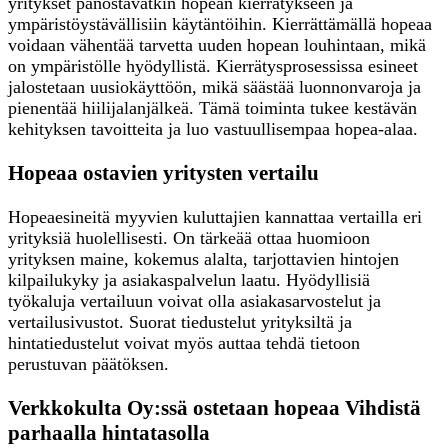
yritykset panostavatkin hopean kierrätykseen ja
ympäristöystävällisiin käytäntöihin. Kierrättämällä hopeaa
voidaan vähentää tarvetta uuden hopean louhintaan, mikä
on ympäristölle hyödyllistä. Kierrätysprosessissa esineet
jalostetaan uusiokäyttöön, mikä säästää luonnonvaroja ja
pienentää hiilijalanjälkeä. Tämä toiminta tukee kestävän
kehityksen tavoitteita ja luo vastuullisempaa hopea-alaa.
Hopeaa ostavien yritysten vertailu
Hopeaesineitä myyvien kuluttajien kannattaa vertailla eri
yrityksiä huolellisesti. On tärkeää ottaa huomioon
yrityksen maine, kokemus alalta, tarjottavien hintojen
kilpailukyky ja asiakaspalvelun laatu. Hyödyllisiä
työkaluja vertailuun voivat olla asiakasarvostelut ja
vertailusivustot. Suorat tiedustelut yrityksiltä ja
hintatiedustelut voivat myös auttaa tehdä tietoon
perustuvan päätöksen.
Verkkokulta Oy:ssä ostetaan hopeaa Vihdistä
parhaalla hintatasolla