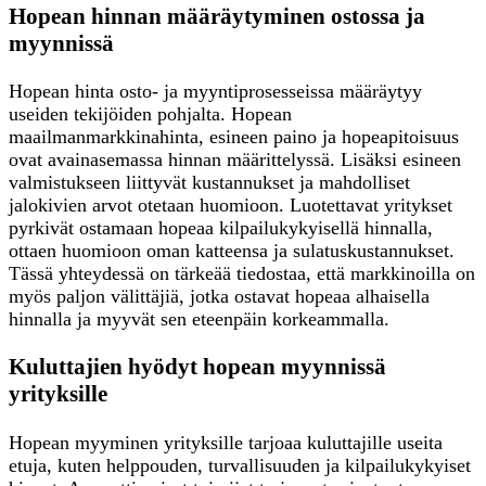
Hopean hinnan määräytyminen ostossa ja
myynnissä
Hopean hinta osto- ja myyntiprosesseissa määräytyy
useiden tekijöiden pohjalta. Hopean
maailmanmarkkinahinta, esineen paino ja hopeapitoisuus
ovat avainasemassa hinnan määrittelyssä. Lisäksi esineen
valmistukseen liittyvät kustannukset ja mahdolliset
jalokivien arvot otetaan huomioon. Luotettavat yritykset
pyrkivät ostamaan hopeaa kilpailukykyisellä hinnalla,
ottaen huomioon oman katteensa ja sulatuskustannukset.
Tässä yhteydessä on tärkeää tiedostaa, että markkinoilla on
myös paljon välittäjiä, jotka ostavat hopeaa alhaisella
hinnalla ja myyvät sen eteenpäin korkeammalla.
Kuluttajien hyödyt hopean myynnissä
yrityksille
Hopean myyminen yrityksille tarjoaa kuluttajille useita
etuja, kuten helppouden, turvallisuuden ja kilpailukykyiset