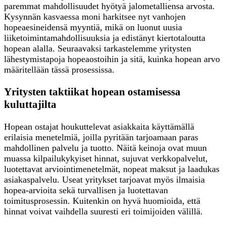
paremmat mahdollisuudet hyötyä jalometalliensa arvosta.
Kysynnän kasvaessa moni harkitsee nyt vanhojen
hopeaesineidensä myyntiä, mikä on luonut uusia
liiketoimintamahdollisuuksia ja edistänyt kiertotaloutta
hopean alalla. Seuraavaksi tarkastelemme yritysten
lähestymistapoja hopeaostoihin ja sitä, kuinka hopean arvo
määritellään tässä prosessissa.
Yritysten taktiikat hopean ostamisessa
kuluttajilta
Hopean ostajat houkuttelevat asiakkaita käyttämällä
erilaisia menetelmiä, joilla pyritään tarjoamaan paras
mahdollinen palvelu ja tuotto. Näitä keinoja ovat muun
muassa kilpailukykyiset hinnat, sujuvat verkkopalvelut,
luotettavat arviointimenetelmät, nopeat maksut ja laadukas
asiakaspalvelu. Useat yritykset tarjoavat myös ilmaisia
hopea-arvioita sekä turvallisen ja luotettavan
toimitusprosessin. Kuitenkin on hyvä huomioida, että
hinnat voivat vaihdella suuresti eri toimijoiden välillä.