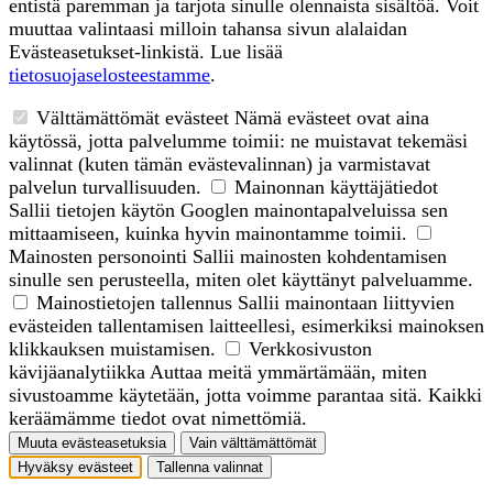
entistä paremman ja tarjota sinulle olennaista sisältöä. Voit
muuttaa valintaasi milloin tahansa sivun alalaidan
Evästeasetukset-linkistä. Lue lisää
tietosuojaselosteestamme
.
Välttämättömät evästeet
Nämä evästeet ovat aina
käytössä, jotta palvelumme toimii: ne muistavat tekemäsi
valinnat (kuten tämän evästevalinnan) ja varmistavat
palvelun turvallisuuden.
Mainonnan käyttäjätiedot
Sallii tietojen käytön Googlen mainontapalveluissa sen
mittaamiseen, kuinka hyvin mainontamme toimii.
Mainosten personointi
Sallii mainosten kohdentamisen
sinulle sen perusteella, miten olet käyttänyt palveluamme.
Mainostietojen tallennus
Sallii mainontaan liittyvien
evästeiden tallentamisen laitteellesi, esimerkiksi mainoksen
klikkauksen muistamisen.
Verkkosivuston
kävijäanalytiikka
Auttaa meitä ymmärtämään, miten
sivustoamme käytetään, jotta voimme parantaa sitä. Kaikki
keräämämme tiedot ovat nimettömiä.
Muuta evästeasetuksia
Vain välttämättömät
Hyväksy evästeet
Tallenna valinnat