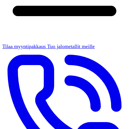
Tilaa myyntipakkaus
Tuo jalometallit meille