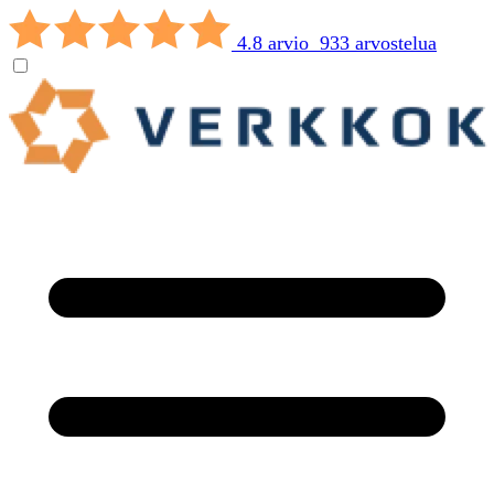
4.8 arvio 933 arvostelua