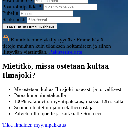
Postinumero *
Postitoimipaikka *
Puhelin
Sähköposti
Tilaa ilmainen myyntipakkaus
Kunnioitamme yksityisyyttäsi: Emme käytä
tietoja muuhun kuin tilauksen hoitamiseen ja siihen
liittyvään viestintään.
Rekisteriseloste
Mietitkö, missä ostetaan kultaa
Ilmajoki?
Me ostetaan kultaa Ilmajoki nopeasti ja turvallisesti
Paras hinta hintatakuulla
100% vakuutettu myyntipakkaus, maksu 12h sisällä
Suomen luotetuin jalometallien ostaja
Palvelua Ilmajoelle ja kaikkialle Suomeen
Tilaa ilmainen myyntipakkaus