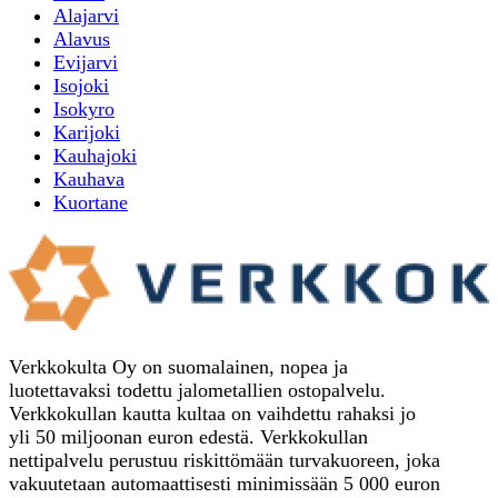
Alajarvi
Alavus
Evijarvi
Isojoki
Isokyro
Karijoki
Kauhajoki
Kauhava
Kuortane
Verkkokulta Oy on suomalainen, nopea ja
luotettavaksi todettu jalometallien ostopalvelu.
Verkkokullan kautta kultaa on vaihdettu rahaksi jo
yli 50 miljoonan euron edestä. Verkkokullan
nettipalvelu perustuu riskittömään turvakuoreen, joka
vakuutetaan automaattisesti minimissään 5 000 euron