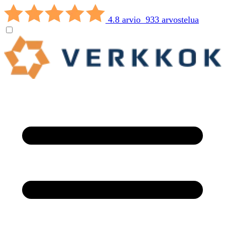
4.8 arvio 933 arvostelua