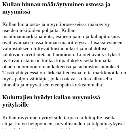
Kullan hinnan määräytyminen ostossa ja
myynnissä
Kullan hinta osto- ja myyntiprosesseissa määräytyy
useiden tekijöiden pohjalta. Kullan
maailmanmarkkinahinta, esineen paino ja kultapitoisuus
ovat avainasemassa hinnan määrittelyssä. Lisäksi esineen
valmistukseen liittyvät kustannukset ja mahdolliset
jalokivien arvot otetaan huomioon. Luotettavat yritykset
pyrkivät ostamaan kultaa kilpailukykyisellä hinnalla,
ottaen huomioon oman katteensa ja sulatuskustannukset.
Tässä yhteydessä on tärkeää tiedostaa, että markkinoilla on
myös paljon välittäjiä, jotka ostavat kultaa alhaisella
hinnalla ja myyvät sen eteenpäin korkeammalla.
Kuluttajien hyödyt kullan myynnissä
yrityksille
Kullan myyminen yrityksille tarjoaa kuluttajille useita
etuja, kuten helppouden, turvallisuuden ja kilpailukykyiset