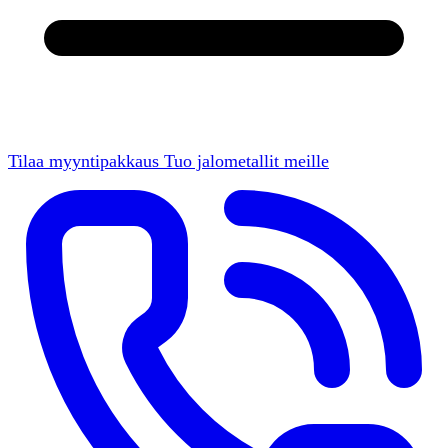
Tilaa myyntipakkaus
Tuo jalometallit meille