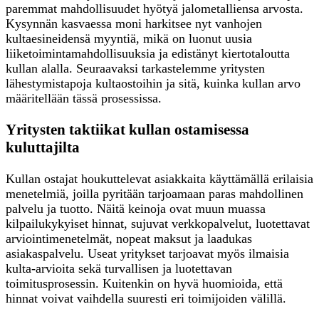
paremmat mahdollisuudet hyötyä jalometalliensa arvosta.
Kysynnän kasvaessa moni harkitsee nyt vanhojen
kultaesineidensä myyntiä, mikä on luonut uusia
liiketoimintamahdollisuuksia ja edistänyt kiertotaloutta
kullan alalla. Seuraavaksi tarkastelemme yritysten
lähestymistapoja kultaostoihin ja sitä, kuinka kullan arvo
määritellään tässä prosessissa.
Yritysten taktiikat kullan ostamisessa
kuluttajilta
Kullan ostajat houkuttelevat asiakkaita käyttämällä erilaisia
menetelmiä, joilla pyritään tarjoamaan paras mahdollinen
palvelu ja tuotto. Näitä keinoja ovat muun muassa
kilpailukykyiset hinnat, sujuvat verkkopalvelut, luotettavat
arviointimenetelmät, nopeat maksut ja laadukas
asiakaspalvelu. Useat yritykset tarjoavat myös ilmaisia
kulta-arvioita sekä turvallisen ja luotettavan
toimitusprosessin. Kuitenkin on hyvä huomioida, että
hinnat voivat vaihdella suuresti eri toimijoiden välillä.