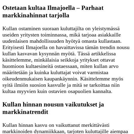
Ostetaan kultaa Ilmajoella – Parhaat
markkinahinnat tarjolla
Kullan ostaminen suoraan kuluttajilta on yleistymässä
useiden yritysten toiminnassa, mikä tarjoaa asiakkaille
uudenlaisen mahdollisuuden hyötyä omasta kullastaan.
Erityisesti Ilmajoella on havaittavissa tämän trendin nousu
kullan kasvavan kysynnän myötä. Tässä artikkelissa
käsittelemme, minkälaisia seikkoja yritykset ottavat
huomioon kultaesineitä ostaessaan, miten kullan arvo
määritetään ja kuinka kuluttajat voivat varmistaa
oikeudenmukaisen kaupankäynnin. Käsittelemme myös
syitä ilmiön suosion kasvulle ja mitä se tarkoittaa niin
kultaa myyvien kuin ostavien osapuolien kannalta.
Kullan hinnan nousun vaikutukset ja
markkinatrendit
Kullan hinnan kasvu on vaikuttanut merkittävästi
markkinoiden dynamiikkaan, tarjoten kuluttajille aiempaa