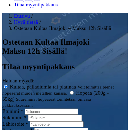
Tilaa myyntipakkaus
Etusivu
/
Hyvä tietää
/
Ostetaan Kultaa Ilmajoki – Maksu 12h Sisällä!
Ostetaan Kultaa Ilmajoki –
Maksu 12h Sisällä!
Tilaa myyntipakkaus
Haluan myydä:
Kultaa, palladiumia tai platinaa
Voit toimittaa pienet
Hopeaa (200g -
hopeaerät muiden metallien kanssa.
35kg)
Suuremmat hopeaerät toimitetaan omassa
pakkauksessaan.
Etunimi *
Sukunimi *
Lähiosoite *