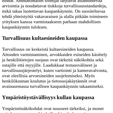
hinnat. Ammattimaiset toimijat tarjoavat asiantuntevaa
arviointia ja noudattavat tiukkoja turvallisuusstandardeja,
mikä takaa luotettavan kaupankäynnin. On suositeltavaa
tehdä yhteistyötä vakavaraisen ja alalla pitkään toimineen
yrityksen kanssa varmistaakseen parhaan mahdollisen
kaupankäynnin tuloksen.
Turvallisuus kultaesineiden kaupassa
Turvallisuus on keskeistä kultaesineiden kaupassa.
Aitouden varmistaminen, arvokkaiden esineiden käsittely
ja henkilötietojen suojaus ovat tärkeitä näkökohtia sekä
ostajille että myyjille. Laadukkaat testausvälineet ja
turvallisuusjärjestelyt, kuten vartiointi ja kameravalvonta,
ovat oleellisia arvoesineiden suojelemiseksi. Myös
henkilökunnan koulutus ja tietosuojakäytännöt ovat
avainasemassa turvallisen kaupankäynnin takaamiseksi.
Ympäristöystävällisyys kullan kaupassa
Ympäristönäkökohdat ovat nousseet tärkeiksi, ja monet