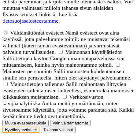
entistä paremman ja tarjota sinulle olennaista sisältöä. Voit
muuttaa valintaasi milloin tahansa sivun alalaidan
Evästeasetukset-linkistä. Lue lisää
tietosuojaselosteestamme
.
Välttämättömät evästeet
Nämä evästeet ovat aina
käytössä, jotta palvelumme toimii: ne muistavat tekemäsi
valinnat (kuten tämän evästevalinnan) ja varmistavat
palvelun turvallisuuden.
Mainonnan käyttäjätiedot
Sallii tietojen käytön Googlen mainontapalveluissa sen
mittaamiseen, kuinka hyvin mainontamme toimii.
Mainosten personointi
Sallii mainosten kohdentamisen
sinulle sen perusteella, miten olet käyttänyt palveluamme.
Mainostietojen tallennus
Sallii mainontaan liittyvien
evästeiden tallentamisen laitteellesi, esimerkiksi mainoksen
klikkauksen muistamisen.
Verkkosivuston
kävijäanalytiikka
Auttaa meitä ymmärtämään, miten
sivustoamme käytetään, jotta voimme parantaa sitä. Kaikki
keräämämme tiedot ovat nimettömiä.
Muuta evästeasetuksia
Vain välttämättömät
Hyväksy evästeet
Tallenna valinnat