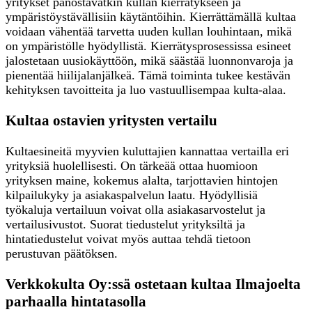
yritykset panostavatkin kullan kierrätykseen ja
ympäristöystävällisiin käytäntöihin. Kierrättämällä kultaa
voidaan vähentää tarvetta uuden kullan louhintaan, mikä
on ympäristölle hyödyllistä. Kierrätysprosessissa esineet
jalostetaan uusiokäyttöön, mikä säästää luonnonvaroja ja
pienentää hiilijalanjälkeä. Tämä toiminta tukee kestävän
kehityksen tavoitteita ja luo vastuullisempaa kulta-alaa.
Kultaa ostavien yritysten vertailu
Kultaesineitä myyvien kuluttajien kannattaa vertailla eri
yrityksiä huolellisesti. On tärkeää ottaa huomioon
yrityksen maine, kokemus alalta, tarjottavien hintojen
kilpailukyky ja asiakaspalvelun laatu. Hyödyllisiä
työkaluja vertailuun voivat olla asiakasarvostelut ja
vertailusivustot. Suorat tiedustelut yrityksiltä ja
hintatiedustelut voivat myös auttaa tehdä tietoon
perustuvan päätöksen.
Verkkokulta Oy:ssä ostetaan kultaa Ilmajoelta
parhaalla hintatasolla