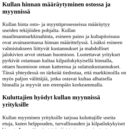
Kullan hinnan määräytyminen ostossa ja
myynnissä
Kullan hinta osto- ja myyntiprosesseissa määräytyy
useiden tekijöiden pohjalta. Kullan
maailmanmarkkinahinta, esineen paino ja kultapitoisuus
ovat avainasemassa hinnan määrittelyssä. Lisäksi esineen
valmistukseen liittyvät kustannukset ja mahdolliset
jalokivien arvot otetaan huomioon. Luotettavat yritykset
pyrkivät ostamaan kultaa kilpailukykyisellä hinnalla,
ottaen huomioon oman katteensa ja sulatuskustannukset.
Tässä yhteydessä on tärkeää tiedostaa, että markkinoilla on
myös paljon välittäjiä, jotka ostavat kultaa alhaisella
hinnalla ja myyvät sen eteenpäin korkeammalla.
Kuluttajien hyödyt kullan myynnissä
yrityksille
Kullan myyminen yrityksille tarjoaa kuluttajille useita
etuja, kuten helppouden, turvallisuuden ja kilpailukykyiset