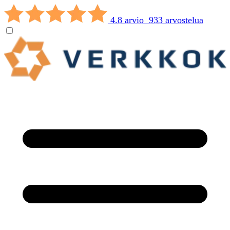
4.8 arvio 933 arvostelua