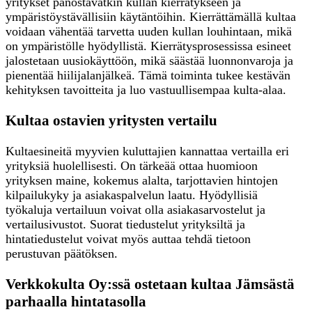
yritykset panostavatkin kullan kierrätykseen ja
ympäristöystävällisiin käytäntöihin. Kierrättämällä kultaa
voidaan vähentää tarvetta uuden kullan louhintaan, mikä
on ympäristölle hyödyllistä. Kierrätysprosessissa esineet
jalostetaan uusiokäyttöön, mikä säästää luonnonvaroja ja
pienentää hiilijalanjälkeä. Tämä toiminta tukee kestävän
kehityksen tavoitteita ja luo vastuullisempaa kulta-alaa.
Kultaa ostavien yritysten vertailu
Kultaesineitä myyvien kuluttajien kannattaa vertailla eri
yrityksiä huolellisesti. On tärkeää ottaa huomioon
yrityksen maine, kokemus alalta, tarjottavien hintojen
kilpailukyky ja asiakaspalvelun laatu. Hyödyllisiä
työkaluja vertailuun voivat olla asiakasarvostelut ja
vertailusivustot. Suorat tiedustelut yrityksiltä ja
hintatiedustelut voivat myös auttaa tehdä tietoon
perustuvan päätöksen.
Verkkokulta Oy:ssä ostetaan kultaa Jämsästä
parhaalla hintatasolla