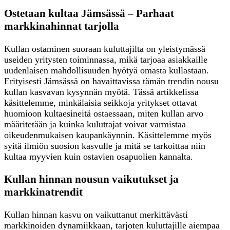
Ostetaan kultaa Jämsässä – Parhaat
markkinahinnat tarjolla
Kullan ostaminen suoraan kuluttajilta on yleistymässä
useiden yritysten toiminnassa, mikä tarjoaa asiakkaille
uudenlaisen mahdollisuuden hyötyä omasta kullastaan.
Erityisesti Jämsässä on havaittavissa tämän trendin nousu
kullan kasvavan kysynnän myötä. Tässä artikkelissa
käsittelemme, minkälaisia seikkoja yritykset ottavat
huomioon kultaesineitä ostaessaan, miten kullan arvo
määritetään ja kuinka kuluttajat voivat varmistaa
oikeudenmukaisen kaupankäynnin. Käsittelemme myös
syitä ilmiön suosion kasvulle ja mitä se tarkoittaa niin
kultaa myyvien kuin ostavien osapuolien kannalta.
Kullan hinnan nousun vaikutukset ja
markkinatrendit
Kullan hinnan kasvu on vaikuttanut merkittävästi
markkinoiden dynamiikkaan, tarjoten kuluttajille aiempaa