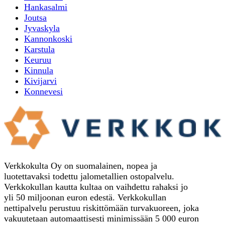
Hankasalmi
Joutsa
Jyvaskyla
Kannonkoski
Karstula
Keuruu
Kinnula
Kivijarvi
Konnevesi
Verkkokulta Oy on suomalainen, nopea ja
luotettavaksi todettu jalometallien ostopalvelu.
Verkkokullan kautta kultaa on vaihdettu rahaksi jo
yli 50 miljoonan euron edestä. Verkkokullan
nettipalvelu perustuu riskittömään turvakuoreen, joka
vakuutetaan automaattisesti minimissään 5 000 euron