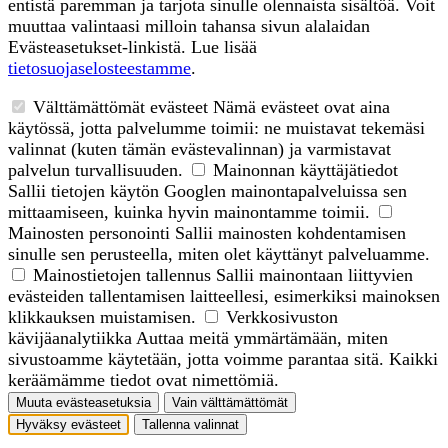
entistä paremman ja tarjota sinulle olennaista sisältöä. Voit
muuttaa valintaasi milloin tahansa sivun alalaidan
Evästeasetukset-linkistä. Lue lisää
tietosuojaselosteestamme
.
Välttämättömät evästeet
Nämä evästeet ovat aina
käytössä, jotta palvelumme toimii: ne muistavat tekemäsi
valinnat (kuten tämän evästevalinnan) ja varmistavat
palvelun turvallisuuden.
Mainonnan käyttäjätiedot
Sallii tietojen käytön Googlen mainontapalveluissa sen
mittaamiseen, kuinka hyvin mainontamme toimii.
Mainosten personointi
Sallii mainosten kohdentamisen
sinulle sen perusteella, miten olet käyttänyt palveluamme.
Mainostietojen tallennus
Sallii mainontaan liittyvien
evästeiden tallentamisen laitteellesi, esimerkiksi mainoksen
klikkauksen muistamisen.
Verkkosivuston
kävijäanalytiikka
Auttaa meitä ymmärtämään, miten
sivustoamme käytetään, jotta voimme parantaa sitä. Kaikki
keräämämme tiedot ovat nimettömiä.
Muuta evästeasetuksia
Vain välttämättömät
Hyväksy evästeet
Tallenna valinnat