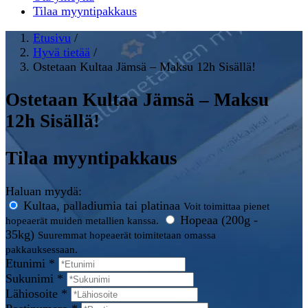
Tilaa myyntipakkaus
Etusivu
/
Hyvä tietää
/
Ostetaan Kultaa Jämsä – Maksu 12h Sisällä!
Ostetaan Kultaa Jämsä – Maksu
12h Sisällä!
Tilaa myyntipakkaus
Haluan myydä:
Kultaa, palladiumia tai platinaa
Voit toimittaa pienet
Hopeaa (200g -
hopeaerät muiden metallien kanssa.
35kg)
Suuremmat hopeaerät toimitetaan omassa
pakkauksessaan.
Etunimi *
Sukunimi *
Lähiosoite *