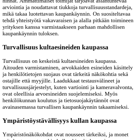
hinnat. Ammattimaiset toimijat tarjoavat asiantuntevaa
arviointia ja noudattavat tiukkoja turvallisuusstandardeja,
mikä takaa luotettavan kaupankäynnin. On suositeltavaa
tehdä yhteistyötä vakavaraisen ja alalla pitkään toimineen
yrityksen kanssa varmistaakseen parhaan mahdollisen
kaupankäynnin tuloksen.
Turvallisuus kultaesineiden kaupassa
Turvallisuus on keskeistä kultaesineiden kaupassa.
Aitouden varmistaminen, arvokkaiden esineiden käsittely
ja henkilötietojen suojaus ovat tärkeitä näkökohtia sekä
ostajille että myyjille. Laadukkaat testausvälineet ja
turvallisuusjärjestelyt, kuten vartiointi ja kameravalvonta,
ovat oleellisia arvoesineiden suojelemiseksi. Myös
henkilökunnan koulutus ja tietosuojakäytännöt ovat
avainasemassa turvallisen kaupankäynnin takaamiseksi.
Ympäristöystävällisyys kullan kaupassa
Ympäristönäkökohdat ovat nousseet tärkeiksi, ja monet