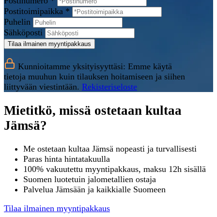
Postinumero *
Postitoimipaikka *
Puhelin
Sähköposti
Tilaa ilmainen myyntipakkaus
Kunnioitamme yksityisyyttäsi: Emme käytä
tietoja muuhun kuin tilauksen hoitamiseen ja siihen
liittyvään viestintään.
Rekisteriseloste
Mietitkö, missä ostetaan kultaa
Jämsä?
Me ostetaan kultaa Jämsä nopeasti ja turvallisesti
Paras hinta hintatakuulla
100% vakuutettu myyntipakkaus, maksu 12h sisällä
Suomen luotetuin jalometallien ostaja
Palvelua Jämsään ja kaikkialle Suomeen
Tilaa ilmainen myyntipakkaus