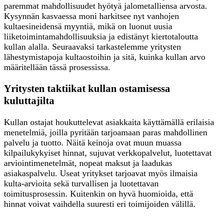
paremmat mahdollisuudet hyötyä jalometalliensa arvosta.
Kysynnän kasvaessa moni harkitsee nyt vanhojen
kultaesineidensä myyntiä, mikä on luonut uusia
liiketoimintamahdollisuuksia ja edistänyt kiertotaloutta
kullan alalla. Seuraavaksi tarkastelemme yritysten
lähestymistapoja kultaostoihin ja sitä, kuinka kullan arvo
määritellään tässä prosessissa.
Yritysten taktiikat kullan ostamisessa
kuluttajilta
Kullan ostajat houkuttelevat asiakkaita käyttämällä erilaisia
menetelmiä, joilla pyritään tarjoamaan paras mahdollinen
palvelu ja tuotto. Näitä keinoja ovat muun muassa
kilpailukykyiset hinnat, sujuvat verkkopalvelut, luotettavat
arviointimenetelmät, nopeat maksut ja laadukas
asiakaspalvelu. Useat yritykset tarjoavat myös ilmaisia
kulta-arvioita sekä turvallisen ja luotettavan
toimitusprosessin. Kuitenkin on hyvä huomioida, että
hinnat voivat vaihdella suuresti eri toimijoiden välillä.