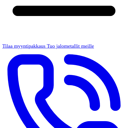
Tilaa myyntipakkaus
Tuo jalometallit meille