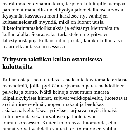
markkinoiden dynamiikkaan, tarjoten kuluttajille aiempaa
paremmat mahdollisuudet hyötyä jalometalliensa arvosta.
Kysynnän kasvaessa moni harkitsee nyt vanhojen
kultaesineidensä myyntiä, mikä on luonut uusia
liiketoimintamahdollisuuksia ja edistänyt kiertotaloutta
kullan alalla. Seuraavaksi tarkastelemme yritysten
lähestymistapoja kultaostoihin ja sitä, kuinka kullan arvo
määritellään tässä prosessissa.
Yritysten taktiikat kullan ostamisessa
kuluttajilta
Kullan ostajat houkuttelevat asiakkaita käyttämällä erilaisia
menetelmiä, joilla pyritään tarjoamaan paras mahdollinen
palvelu ja tuotto. Näitä keinoja ovat muun muassa
kilpailukykyiset hinnat, sujuvat verkkopalvelut, luotettavat
arviointimenetelmät, nopeat maksut ja laadukas
asiakaspalvelu. Useat yritykset tarjoavat myös ilmaisia
kulta-arvioita sekä turvallisen ja luotettavan
toimitusprosessin. Kuitenkin on hyvä huomioida, että
hinnat voivat vaihdella suuresti eri toimijoiden välillä.