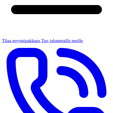
Tilaa myyntipakkaus
Tuo jalometallit meille