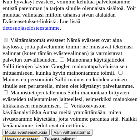
Kun hyväksyt evästeet, voimme kehittää palvelustamme
entistä paremman ja tarjota sinulle olennaista sisältöä. Voit
muuttaa valintaasi milloin tahansa sivun alalaidan
Evästeasetukset-linkistä. Lue lisää
tietosuojaselosteestamme
.
Välttämättömät evästeet
Nämä evästeet ovat aina
käytössä, jotta palvelumme toimii: ne muistavat tekemäsi
valinnat (kuten tämän evästevalinnan) ja varmistavat
palvelun turvallisuuden.
Mainonnan käyttäjätiedot
Sallii tietojen käytön Googlen mainontapalveluissa sen
mittaamiseen, kuinka hyvin mainontamme toimii.
Mainosten personointi
Sallii mainosten kohdentamisen
sinulle sen perusteella, miten olet käyttänyt palveluamme.
Mainostietojen tallennus
Sallii mainontaan liittyvien
evästeiden tallentamisen laitteellesi, esimerkiksi mainoksen
klikkauksen muistamisen.
Verkkosivuston
kävijäanalytiikka
Auttaa meitä ymmärtämään, miten
sivustoamme käytetään, jotta voimme parantaa sitä. Kaikki
keräämämme tiedot ovat nimettömiä.
Muuta evästeasetuksia
Vain välttämättömät
Hyväksy evästeet
Tallenna valinnat