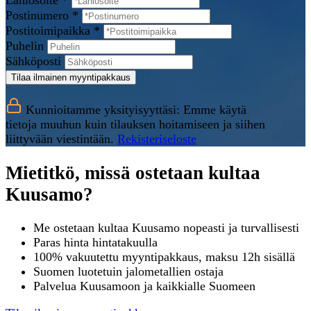
Lähiosoite *
Postinumero *
Postitoimipaikka *
Puhelin
Sähköposti
Tilaa ilmainen myyntipakkaus
Kunnioitamme yksityisyyttäsi: Emme käytä
tietoja muuhun kuin tilauksen hoitamiseen ja siihen
liittyvään viestintään.
Rekisteriseloste
Mietitkö, missä ostetaan kultaa
Kuusamo?
Me ostetaan kultaa Kuusamo nopeasti ja turvallisesti
Paras hinta hintatakuulla
100% vakuutettu myyntipakkaus, maksu 12h sisällä
Suomen luotetuin jalometallien ostaja
Palvelua Kuusamoon ja kaikkialle Suomeen