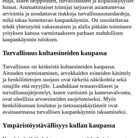
etuja, kuten helppouden, turvallisuuden ja kilpailukykyiset
hinnat. Ammattimaiset toimijat tarjoavat asiantuntevaa
arviointia ja noudattavat tiukkoja turvallisuusstandardeja,
mikä takaa luotettavan kaupankäynnin. On suositeltavaa
tehdä yhteistyötä vakavaraisen ja alalla pitkään toimineen
yrityksen kanssa varmistaakseen parhaan mahdollisen
kaupankäynnin tuloksen.
Turvallisuus kultaesineiden kaupassa
Turvallisuus on keskeistä kultaesineiden kaupassa.
Aitouden varmistaminen, arvokkaiden esineiden käsittely
ja henkilötietojen suojaus ovat tärkeitä näkökohtia sekä
ostajille että myyjille. Laadukkaat testausvälineet ja
turvallisuusjärjestelyt, kuten vartiointi ja kameravalvonta,
ovat oleellisia arvoesineiden suojelemiseksi. Myös
henkilökunnan koulutus ja tietosuojakäytännöt ovat
avainasemassa turvallisen kaupankäynnin takaamiseksi.
Ympäristöystävällisyys kullan kaupassa