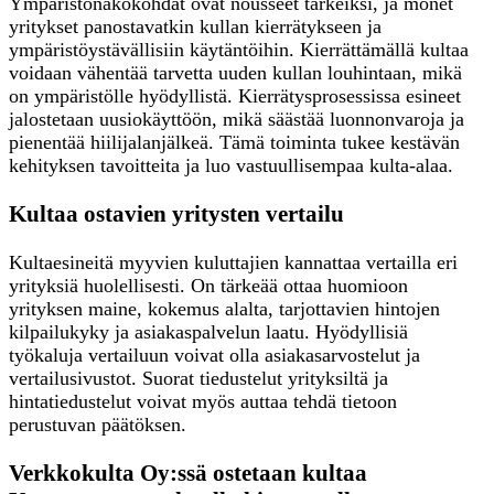
Ympäristönäkökohdat ovat nousseet tärkeiksi, ja monet
yritykset panostavatkin kullan kierrätykseen ja
ympäristöystävällisiin käytäntöihin. Kierrättämällä kultaa
voidaan vähentää tarvetta uuden kullan louhintaan, mikä
on ympäristölle hyödyllistä. Kierrätysprosessissa esineet
jalostetaan uusiokäyttöön, mikä säästää luonnonvaroja ja
pienentää hiilijalanjälkeä. Tämä toiminta tukee kestävän
kehityksen tavoitteita ja luo vastuullisempaa kulta-alaa.
Kultaa ostavien yritysten vertailu
Kultaesineitä myyvien kuluttajien kannattaa vertailla eri
yrityksiä huolellisesti. On tärkeää ottaa huomioon
yrityksen maine, kokemus alalta, tarjottavien hintojen
kilpailukyky ja asiakaspalvelun laatu. Hyödyllisiä
työkaluja vertailuun voivat olla asiakasarvostelut ja
vertailusivustot. Suorat tiedustelut yrityksiltä ja
hintatiedustelut voivat myös auttaa tehdä tietoon
perustuvan päätöksen.
Verkkokulta Oy:ssä ostetaan kultaa