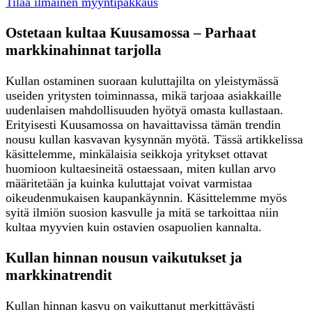
Tilaa ilmainen myyntipakkaus
Ostetaan kultaa Kuusamossa – Parhaat
markkinahinnat tarjolla
Kullan ostaminen suoraan kuluttajilta on yleistymässä
useiden yritysten toiminnassa, mikä tarjoaa asiakkaille
uudenlaisen mahdollisuuden hyötyä omasta kullastaan.
Erityisesti Kuusamossa on havaittavissa tämän trendin
nousu kullan kasvavan kysynnän myötä. Tässä artikkelissa
käsittelemme, minkälaisia seikkoja yritykset ottavat
huomioon kultaesineitä ostaessaan, miten kullan arvo
määritetään ja kuinka kuluttajat voivat varmistaa
oikeudenmukaisen kaupankäynnin. Käsittelemme myös
syitä ilmiön suosion kasvulle ja mitä se tarkoittaa niin
kultaa myyvien kuin ostavien osapuolien kannalta.
Kullan hinnan nousun vaikutukset ja
markkinatrendit
Kullan hinnan kasvu on vaikuttanut merkittävästi