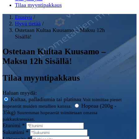
Tilaa myyntipakkaus
Etusivu
/
Hyvä tietää
/
Ostetaan Kultaa Kuusamo – Maksu 12h
Sisällä!
Ostetaan Kultaa Kuusamo –
Maksu 12h Sisällä!
Tilaa myyntipakkaus
Haluan myydä:
Kultaa, palladiumia tai platinaa
Voit toimittaa pienet
Hopeaa (200g -
hopeaerät muiden metallien kanssa.
35kg)
Suuremmat hopeaerät toimitetaan omassa
pakkauksessaan.
Etunimi *
Sukunimi *