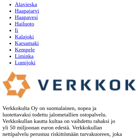
Alavieska
Haapajarvi
Haapavesi
Hailuoto
Ii
Kalajoki
Karsamaki
Kempele
Liminka
Lumijoki
Verkkokulta Oy on suomalainen, nopea ja
luotettavaksi todettu jalometallien ostopalvelu.
Verkkokullan kautta kultaa on vaihdettu rahaksi jo
yli 50 miljoonan euron edestä. Verkkokullan
nettipalvelu perustuu riskittömään turvakuoreen, joka