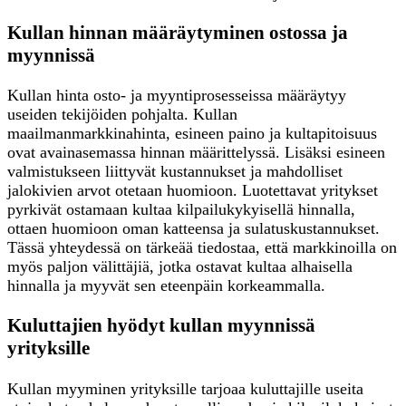
Kullan hinnan määräytyminen ostossa ja
myynnissä
Kullan hinta osto- ja myyntiprosesseissa määräytyy
useiden tekijöiden pohjalta. Kullan
maailmanmarkkinahinta, esineen paino ja kultapitoisuus
ovat avainasemassa hinnan määrittelyssä. Lisäksi esineen
valmistukseen liittyvät kustannukset ja mahdolliset
jalokivien arvot otetaan huomioon. Luotettavat yritykset
pyrkivät ostamaan kultaa kilpailukykyisellä hinnalla,
ottaen huomioon oman katteensa ja sulatuskustannukset.
Tässä yhteydessä on tärkeää tiedostaa, että markkinoilla on
myös paljon välittäjiä, jotka ostavat kultaa alhaisella
hinnalla ja myyvät sen eteenpäin korkeammalla.
Kuluttajien hyödyt kullan myynnissä
yrityksille
Kullan myyminen yrityksille tarjoaa kuluttajille useita