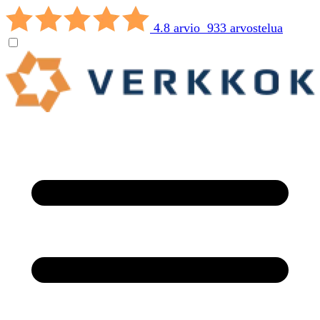
4.8 arvio 933 arvostelua