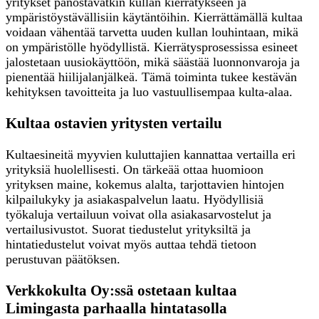
yritykset panostavatkin kullan kierrätykseen ja
ympäristöystävällisiin käytäntöihin. Kierrättämällä kultaa
voidaan vähentää tarvetta uuden kullan louhintaan, mikä
on ympäristölle hyödyllistä. Kierrätysprosessissa esineet
jalostetaan uusiokäyttöön, mikä säästää luonnonvaroja ja
pienentää hiilijalanjälkeä. Tämä toiminta tukee kestävän
kehityksen tavoitteita ja luo vastuullisempaa kulta-alaa.
Kultaa ostavien yritysten vertailu
Kultaesineitä myyvien kuluttajien kannattaa vertailla eri
yrityksiä huolellisesti. On tärkeää ottaa huomioon
yrityksen maine, kokemus alalta, tarjottavien hintojen
kilpailukyky ja asiakaspalvelun laatu. Hyödyllisiä
työkaluja vertailuun voivat olla asiakasarvostelut ja
vertailusivustot. Suorat tiedustelut yrityksiltä ja
hintatiedustelut voivat myös auttaa tehdä tietoon
perustuvan päätöksen.
Verkkokulta Oy:ssä ostetaan kultaa
Limingasta parhaalla hintatasolla