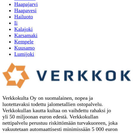
Haapajarvi
Haapavesi
Hailuoto
Ii
Kalajoki
Karsamaki
Kempele
Kuusamo
Lumijoki
Verkkokulta Oy on suomalainen, nopea ja
luotettavaksi todettu jalometallien ostopalvelu.
Verkkokullan kautta kultaa on vaihdettu rahaksi jo
yli 50 miljoonan euron edestä. Verkkokullan
nettipalvelu perustuu riskittömään turvakuoreen, joka
vakuutetaan automaattisesti minimissään 5 000 euron