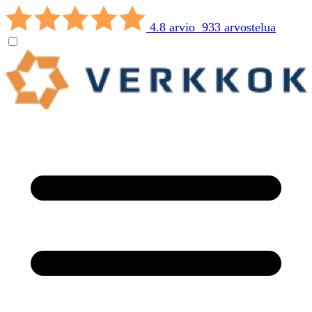
4.8 arvio 933 arvostelua