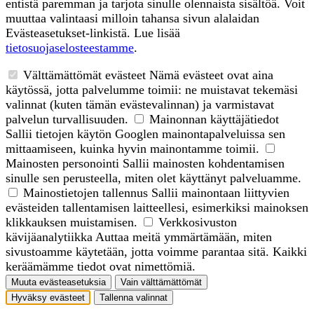
entistä paremman ja tarjota sinulle olennaista sisältöä. Voit
muuttaa valintaasi milloin tahansa sivun alalaidan
Evästeasetukset-linkistä. Lue lisää
tietosuojaselosteestamme
.
Välttämättömät evästeet
Nämä evästeet ovat aina
käytössä, jotta palvelumme toimii: ne muistavat tekemäsi
valinnat (kuten tämän evästevalinnan) ja varmistavat
palvelun turvallisuuden.
Mainonnan käyttäjätiedot
Sallii tietojen käytön Googlen mainontapalveluissa sen
mittaamiseen, kuinka hyvin mainontamme toimii.
Mainosten personointi
Sallii mainosten kohdentamisen
sinulle sen perusteella, miten olet käyttänyt palveluamme.
Mainostietojen tallennus
Sallii mainontaan liittyvien
evästeiden tallentamisen laitteellesi, esimerkiksi mainoksen
klikkauksen muistamisen.
Verkkosivuston
kävijäanalytiikka
Auttaa meitä ymmärtämään, miten
sivustoamme käytetään, jotta voimme parantaa sitä. Kaikki
keräämämme tiedot ovat nimettömiä.
Muuta evästeasetuksia
Vain välttämättömät
Hyväksy evästeet
Tallenna valinnat