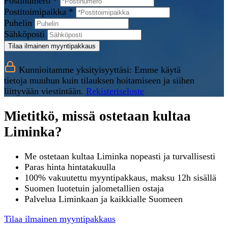
Postinumero *
Postitoimipaikka *
Puhelin
Sähköposti
Tilaa ilmainen myyntipakkaus
Kunnioitamme yksityisyyttäsi: Emme käytä
tietoja muuhun kuin tilauksen hoitamiseen ja siihen
liittyvään viestintään.
Rekisteriseloste
Mietitkö, missä ostetaan kultaa
Liminka?
Me ostetaan kultaa Liminka nopeasti ja turvallisesti
Paras hinta hintatakuulla
100% vakuutettu myyntipakkaus, maksu 12h sisällä
Suomen luotetuin jalometallien ostaja
Palvelua Liminkaan ja kaikkialle Suomeen
Tilaa ilmainen myyntipakkaus