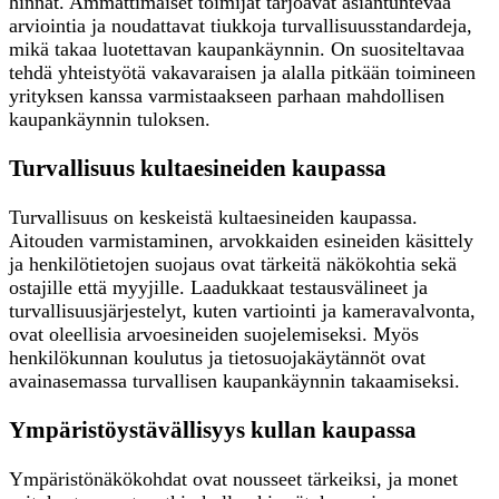
hinnat. Ammattimaiset toimijat tarjoavat asiantuntevaa
arviointia ja noudattavat tiukkoja turvallisuusstandardeja,
mikä takaa luotettavan kaupankäynnin. On suositeltavaa
tehdä yhteistyötä vakavaraisen ja alalla pitkään toimineen
yrityksen kanssa varmistaakseen parhaan mahdollisen
kaupankäynnin tuloksen.
Turvallisuus kultaesineiden kaupassa
Turvallisuus on keskeistä kultaesineiden kaupassa.
Aitouden varmistaminen, arvokkaiden esineiden käsittely
ja henkilötietojen suojaus ovat tärkeitä näkökohtia sekä
ostajille että myyjille. Laadukkaat testausvälineet ja
turvallisuusjärjestelyt, kuten vartiointi ja kameravalvonta,
ovat oleellisia arvoesineiden suojelemiseksi. Myös
henkilökunnan koulutus ja tietosuojakäytännöt ovat
avainasemassa turvallisen kaupankäynnin takaamiseksi.
Ympäristöystävällisyys kullan kaupassa
Ympäristönäkökohdat ovat nousseet tärkeiksi, ja monet