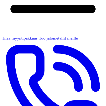
Tilaa myyntipakkaus
Tuo jalometallit meille