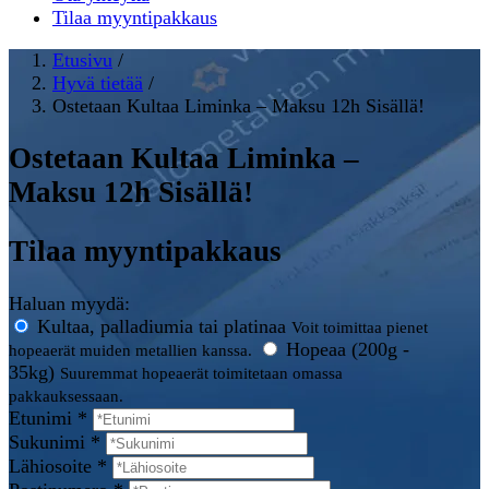
Tilaa myyntipakkaus
Etusivu
/
Hyvä tietää
/
Ostetaan Kultaa Liminka – Maksu 12h Sisällä!
Ostetaan Kultaa Liminka –
Maksu 12h Sisällä!
Tilaa myyntipakkaus
Haluan myydä:
Kultaa, palladiumia tai platinaa
Voit toimittaa pienet
Hopeaa (200g -
hopeaerät muiden metallien kanssa.
35kg)
Suuremmat hopeaerät toimitetaan omassa
pakkauksessaan.
Etunimi *
Sukunimi *
Lähiosoite *