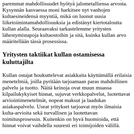
paremmat mahdollisuudet hyötyä jalometalliensa arvosta.
Kysynnän kasvaessa moni harkitsee nyt vanhojen
kultaesineidensä myyntiä, mikä on luonut uusia
liiketoimintamahdollisuuksia ja edistänyt kiertotaloutta
kullan alalla. Seuraavaksi tarkastelemme yritysten
lähestymistapoja kultaostoihin ja sitä, kuinka kullan arvo
määritellään tässä prosessissa.
Yritysten taktiikat kullan ostamisessa
kuluttajilta
Kullan ostajat houkuttelevat asiakkaita käyttämällä erilaisia
menetelmiä, joilla pyritään tarjoamaan paras mahdollinen
palvelu ja tuotto. Näitä keinoja ovat muun muassa
kilpailukykyiset hinnat, sujuvat verkkopalvelut, luotettavat
arviointimenetelmät, nopeat maksut ja laadukas
asiakaspalvelu. Useat yritykset tarjoavat myös ilmaisia
kulta-arvioita sekä turvallisen ja luotettavan
toimitusprosessin. Kuitenkin on hyvä huomioida, että
hinnat voivat vaihdella suuresti eri toimijoiden välillä.