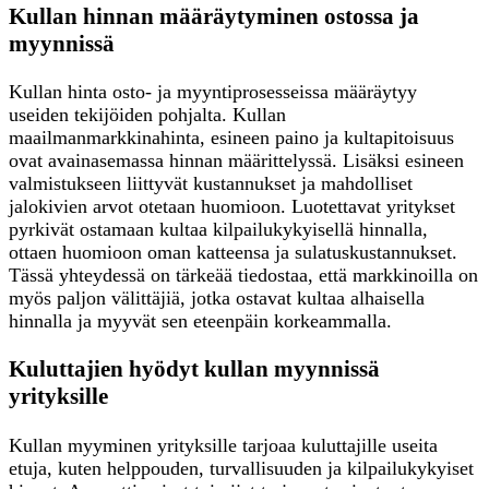
Kullan hinnan määräytyminen ostossa ja
myynnissä
Kullan hinta osto- ja myyntiprosesseissa määräytyy
useiden tekijöiden pohjalta. Kullan
maailmanmarkkinahinta, esineen paino ja kultapitoisuus
ovat avainasemassa hinnan määrittelyssä. Lisäksi esineen
valmistukseen liittyvät kustannukset ja mahdolliset
jalokivien arvot otetaan huomioon. Luotettavat yritykset
pyrkivät ostamaan kultaa kilpailukykyisellä hinnalla,
ottaen huomioon oman katteensa ja sulatuskustannukset.
Tässä yhteydessä on tärkeää tiedostaa, että markkinoilla on
myös paljon välittäjiä, jotka ostavat kultaa alhaisella
hinnalla ja myyvät sen eteenpäin korkeammalla.
Kuluttajien hyödyt kullan myynnissä
yrityksille
Kullan myyminen yrityksille tarjoaa kuluttajille useita
etuja, kuten helppouden, turvallisuuden ja kilpailukykyiset