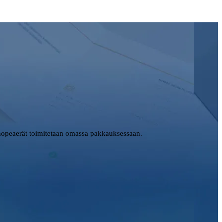
opeaerät toimitetaan omassa pakkauksessaan.