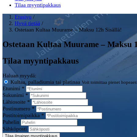
Tilaa myyntipakkaus
Etusivu
/
Hyvä tietää
/
Ostetaan Kultaa Muurame – Maksu 12h Sisällä!
Ostetaan Kultaa Muurame – Maksu 12
Tilaa myyntipakkaus
Haluan myydä:
Kultaa, palladiumia tai platinaa
Voit toimittaa pienet hopeae
Etunimi *
Sukunimi *
Lähiosoite *
Postinumero *
Postitoimipaikka *
Puhelin
Sähköposti
Tilaa ilmainen myyntipakkaus