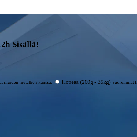
h Sisällä!
Hopeaa (200g - 35kg)
rät muiden metallien kanssa.
Suuremmat h