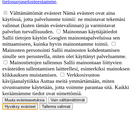
tietosuojaselosteestamme
.
Välttämättömät evästeet
Nämä evästeet ovat aina
käytössä, jotta palvelumme toimii: ne muistavat tekemäsi
valinnat (kuten tämän evästevalinnan) ja varmistavat
palvelun turvallisuuden.
Mainonnan käyttäjätiedot
Sallii tietojen käytön Googlen mainontapalveluissa sen
mittaamiseen, kuinka hyvin mainontamme toimii.
Mainosten personointi
Sallii mainosten kohdentamisen
sinulle sen perusteella, miten olet käyttänyt palveluamme.
Mainostietojen tallennus
Sallii mainontaan liittyvien
evästeiden tallentamisen laitteellesi, esimerkiksi mainoksen
klikkauksen muistamisen.
Verkkosivuston
kävijäanalytiikka
Auttaa meitä ymmärtämään, miten
sivustoamme käytetään, jotta voimme parantaa sitä. Kaikki
keräämämme tiedot ovat nimettömiä.
Muuta evästeasetuksia
Vain välttämättömät
Hyväksy evästeet
Tallenna valinnat