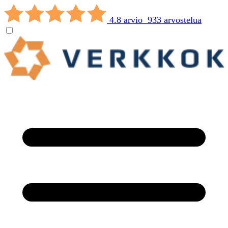
4.8 arvio 933 arvostelua