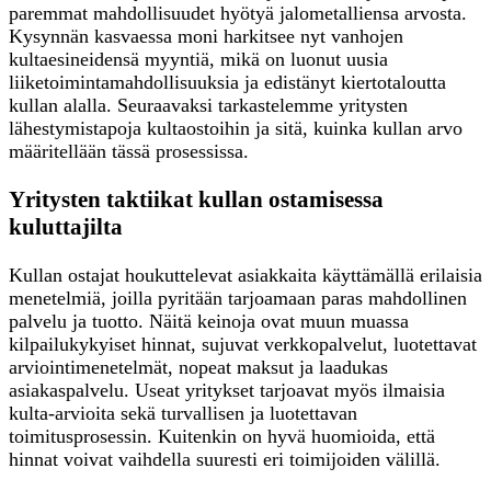
paremmat mahdollisuudet hyötyä jalometalliensa arvosta.
Kysynnän kasvaessa moni harkitsee nyt vanhojen
kultaesineidensä myyntiä, mikä on luonut uusia
liiketoimintamahdollisuuksia ja edistänyt kiertotaloutta
kullan alalla. Seuraavaksi tarkastelemme yritysten
lähestymistapoja kultaostoihin ja sitä, kuinka kullan arvo
määritellään tässä prosessissa.
Yritysten taktiikat kullan ostamisessa
kuluttajilta
Kullan ostajat houkuttelevat asiakkaita käyttämällä erilaisia
menetelmiä, joilla pyritään tarjoamaan paras mahdollinen
palvelu ja tuotto. Näitä keinoja ovat muun muassa
kilpailukykyiset hinnat, sujuvat verkkopalvelut, luotettavat
arviointimenetelmät, nopeat maksut ja laadukas
asiakaspalvelu. Useat yritykset tarjoavat myös ilmaisia
kulta-arvioita sekä turvallisen ja luotettavan
toimitusprosessin. Kuitenkin on hyvä huomioida, että
hinnat voivat vaihdella suuresti eri toimijoiden välillä.