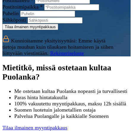
Postinumero *
Postitoimipaikka *
Puhelin
Sähköposti
Tilaa ilmainen myyntipakkaus
Kunnioitamme yksityisyyttäsi: Emme käytä
tietoja muuhun kuin tilauksen hoitamiseen ja siihen
liittyvään viestintään.
Rekisteriseloste
Mietitkö, missä ostetaan kultaa
Puolanka?
Me ostetaan kultaa Puolanka nopeasti ja turvallisesti
Paras hinta hintatakuulla
100% vakuutettu myyntipakkaus, maksu 12h sisällä
Suomen luotetuin jalometallien ostaja
Palvelua Puolangalle ja kaikkialle Suomeen
Tilaa ilmainen myyntipakkaus