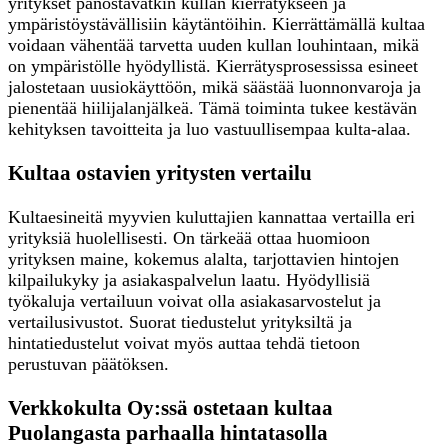
yritykset panostavatkin kullan kierrätykseen ja
ympäristöystävällisiin käytäntöihin. Kierrättämällä kultaa
voidaan vähentää tarvetta uuden kullan louhintaan, mikä
on ympäristölle hyödyllistä. Kierrätysprosessissa esineet
jalostetaan uusiokäyttöön, mikä säästää luonnonvaroja ja
pienentää hiilijalanjälkeä. Tämä toiminta tukee kestävän
kehityksen tavoitteita ja luo vastuullisempaa kulta-alaa.
Kultaa ostavien yritysten vertailu
Kultaesineitä myyvien kuluttajien kannattaa vertailla eri
yrityksiä huolellisesti. On tärkeää ottaa huomioon
yrityksen maine, kokemus alalta, tarjottavien hintojen
kilpailukyky ja asiakaspalvelun laatu. Hyödyllisiä
työkaluja vertailuun voivat olla asiakasarvostelut ja
vertailusivustot. Suorat tiedustelut yrityksiltä ja
hintatiedustelut voivat myös auttaa tehdä tietoon
perustuvan päätöksen.
Verkkokulta Oy:ssä ostetaan kultaa
Puolangasta parhaalla hintatasolla