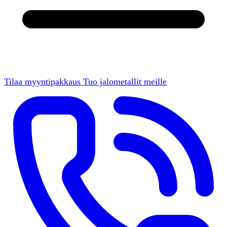
Tilaa myyntipakkaus
Tuo jalometallit meille