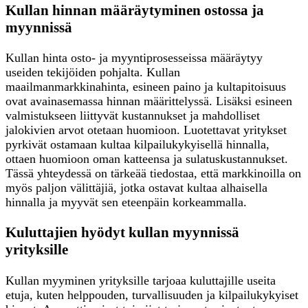
Kullan hinnan määräytyminen ostossa ja
myynnissä
Kullan hinta osto- ja myyntiprosesseissa määräytyy
useiden tekijöiden pohjalta. Kullan
maailmanmarkkinahinta, esineen paino ja kultapitoisuus
ovat avainasemassa hinnan määrittelyssä. Lisäksi esineen
valmistukseen liittyvät kustannukset ja mahdolliset
jalokivien arvot otetaan huomioon. Luotettavat yritykset
pyrkivät ostamaan kultaa kilpailukykyisellä hinnalla,
ottaen huomioon oman katteensa ja sulatuskustannukset.
Tässä yhteydessä on tärkeää tiedostaa, että markkinoilla on
myös paljon välittäjiä, jotka ostavat kultaa alhaisella
hinnalla ja myyvät sen eteenpäin korkeammalla.
Kuluttajien hyödyt kullan myynnissä
yrityksille
Kullan myyminen yrityksille tarjoaa kuluttajille useita
etuja, kuten helppouden, turvallisuuden ja kilpailukykyiset