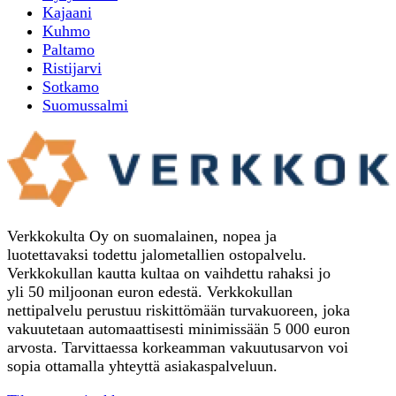
Kajaani
Kuhmo
Paltamo
Ristijarvi
Sotkamo
Suomussalmi
Verkkokulta Oy on suomalainen, nopea ja
luotettavaksi todettu jalometallien ostopalvelu.
Verkkokullan kautta kultaa on vaihdettu rahaksi jo
yli 50 miljoonan euron edestä. Verkkokullan
nettipalvelu perustuu riskittömään turvakuoreen, joka
vakuutetaan automaattisesti minimissään 5 000 euron
arvosta. Tarvittaessa korkeamman vakuutusarvon voi
sopia ottamalla yhteyttä asiakaspalveluun.