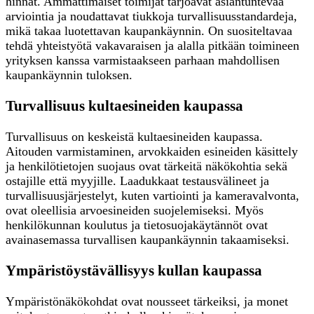
hinnat. Ammattimaiset toimijat tarjoavat asiantuntevaa
arviointia ja noudattavat tiukkoja turvallisuusstandardeja,
mikä takaa luotettavan kaupankäynnin. On suositeltavaa
tehdä yhteistyötä vakavaraisen ja alalla pitkään toimineen
yrityksen kanssa varmistaakseen parhaan mahdollisen
kaupankäynnin tuloksen.
Turvallisuus kultaesineiden kaupassa
Turvallisuus on keskeistä kultaesineiden kaupassa.
Aitouden varmistaminen, arvokkaiden esineiden käsittely
ja henkilötietojen suojaus ovat tärkeitä näkökohtia sekä
ostajille että myyjille. Laadukkaat testausvälineet ja
turvallisuusjärjestelyt, kuten vartiointi ja kameravalvonta,
ovat oleellisia arvoesineiden suojelemiseksi. Myös
henkilökunnan koulutus ja tietosuojakäytännöt ovat
avainasemassa turvallisen kaupankäynnin takaamiseksi.
Ympäristöystävällisyys kullan kaupassa
Ympäristönäkökohdat ovat nousseet tärkeiksi, ja monet