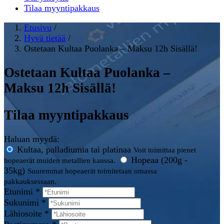
Tilaa myyntipakkaus
Etusivu
/
Hyvä tietää
/
Ostetaan Kultaa Puolanka – Maksu 12h Sisällä!
Ostetaan Kultaa Puolanka –
Maksu 12h Sisällä!
Tilaa myyntipakkaus
Haluan myydä:
Kultaa, palladiumia tai platinaa
Voit toimittaa pienet
Hopeaa (200g -
hopeaerät muiden metallien kanssa.
35kg)
Suuremmat hopeaerät toimitetaan omassa
pakkauksessaan.
Etunimi *
Sukunimi *
Lähiosoite *