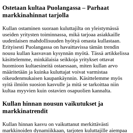
Ostetaan kultaa Puolangassa – Parhaat
markkinahinnat tarjolla
Kullan ostaminen suoraan kuluttajilta on yleistymässä
useiden yritysten toiminnassa, mikä tarjoaa asiakkaille
uudenlaisen mahdollisuuden hyötyä omasta kullastaan.
Erityisesti Puolangassa on havaittavissa tämän trendin
nousu kullan kasvavan kysynnän myötä. Tässä artikkelissa
käsittelemme, minkälaisia seikkoja yritykset ottavat
huomioon kultaesineitä ostaessaan, miten kullan arvo
määritetään ja kuinka kuluttajat voivat varmistaa
oikeudenmukaisen kaupankäynnin. Käsittelemme myös
syitä ilmiön suosion kasvulle ja mitä se tarkoittaa niin
kultaa myyvien kuin ostavien osapuolien kannalta.
Kullan hinnan nousun vaikutukset ja
markkinatrendit
Kullan hinnan kasvu on vaikuttanut merkittävästi
markkinoiden dynamiikkaan, tarjoten kuluttajille aiempaa