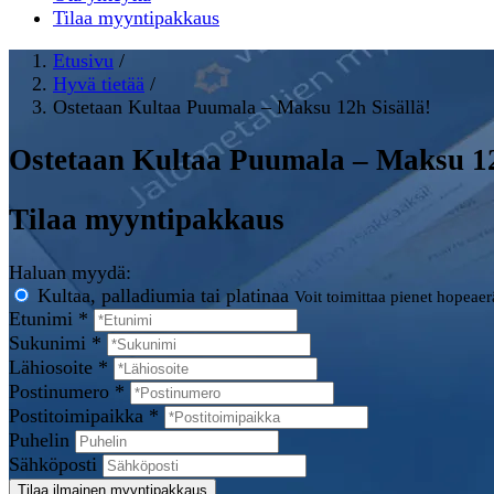
Tilaa myyntipakkaus
Etusivu
/
Hyvä tietää
/
Ostetaan Kultaa Puumala – Maksu 12h Sisällä!
Ostetaan Kultaa Puumala – Maksu 12
Tilaa myyntipakkaus
Haluan myydä:
Kultaa, palladiumia tai platinaa
Voit toimittaa pienet hopeae
Etunimi *
Sukunimi *
Lähiosoite *
Postinumero *
Postitoimipaikka *
Puhelin
Sähköposti
Tilaa ilmainen myyntipakkaus