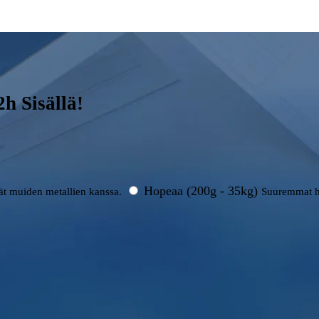
h Sisällä!
Hopeaa (200g - 35kg)
rät muiden metallien kanssa.
Suuremmat h