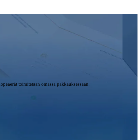
opeaerät toimitetaan omassa pakkauksessaan.