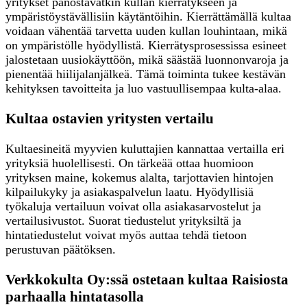
yritykset panostavatkin kullan kierrätykseen ja
ympäristöystävällisiin käytäntöihin. Kierrättämällä kultaa
voidaan vähentää tarvetta uuden kullan louhintaan, mikä
on ympäristölle hyödyllistä. Kierrätysprosessissa esineet
jalostetaan uusiokäyttöön, mikä säästää luonnonvaroja ja
pienentää hiilijalanjälkeä. Tämä toiminta tukee kestävän
kehityksen tavoitteita ja luo vastuullisempaa kulta-alaa.
Kultaa ostavien yritysten vertailu
Kultaesineitä myyvien kuluttajien kannattaa vertailla eri
yrityksiä huolellisesti. On tärkeää ottaa huomioon
yrityksen maine, kokemus alalta, tarjottavien hintojen
kilpailukyky ja asiakaspalvelun laatu. Hyödyllisiä
työkaluja vertailuun voivat olla asiakasarvostelut ja
vertailusivustot. Suorat tiedustelut yrityksiltä ja
hintatiedustelut voivat myös auttaa tehdä tietoon
perustuvan päätöksen.
Verkkokulta Oy:ssä ostetaan kultaa Raisiosta
parhaalla hintatasolla