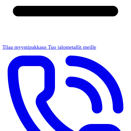
Tilaa myyntipakkaus
Tuo jalometallit meille