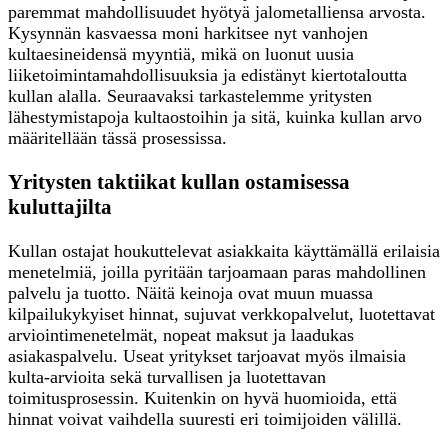
paremmat mahdollisuudet hyötyä jalometalliensa arvosta.
Kysynnän kasvaessa moni harkitsee nyt vanhojen
kultaesineidensä myyntiä, mikä on luonut uusia
liiketoimintamahdollisuuksia ja edistänyt kiertotaloutta
kullan alalla. Seuraavaksi tarkastelemme yritysten
lähestymistapoja kultaostoihin ja sitä, kuinka kullan arvo
määritellään tässä prosessissa.
Yritysten taktiikat kullan ostamisessa
kuluttajilta
Kullan ostajat houkuttelevat asiakkaita käyttämällä erilaisia
menetelmiä, joilla pyritään tarjoamaan paras mahdollinen
palvelu ja tuotto. Näitä keinoja ovat muun muassa
kilpailukykyiset hinnat, sujuvat verkkopalvelut, luotettavat
arviointimenetelmät, nopeat maksut ja laadukas
asiakaspalvelu. Useat yritykset tarjoavat myös ilmaisia
kulta-arvioita sekä turvallisen ja luotettavan
toimitusprosessin. Kuitenkin on hyvä huomioida, että
hinnat voivat vaihdella suuresti eri toimijoiden välillä.