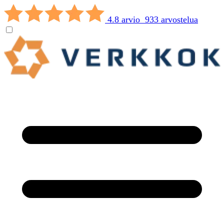
4.8 arvio 933 arvostelua