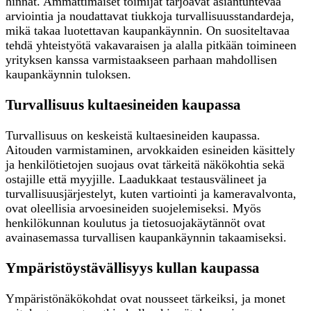
hinnat. Ammattimaiset toimijat tarjoavat asiantuntevaa
arviointia ja noudattavat tiukkoja turvallisuusstandardeja,
mikä takaa luotettavan kaupankäynnin. On suositeltavaa
tehdä yhteistyötä vakavaraisen ja alalla pitkään toimineen
yrityksen kanssa varmistaakseen parhaan mahdollisen
kaupankäynnin tuloksen.
Turvallisuus kultaesineiden kaupassa
Turvallisuus on keskeistä kultaesineiden kaupassa.
Aitouden varmistaminen, arvokkaiden esineiden käsittely
ja henkilötietojen suojaus ovat tärkeitä näkökohtia sekä
ostajille että myyjille. Laadukkaat testausvälineet ja
turvallisuusjärjestelyt, kuten vartiointi ja kameravalvonta,
ovat oleellisia arvoesineiden suojelemiseksi. Myös
henkilökunnan koulutus ja tietosuojakäytännöt ovat
avainasemassa turvallisen kaupankäynnin takaamiseksi.
Ympäristöystävällisyys kullan kaupassa
Ympäristönäkökohdat ovat nousseet tärkeiksi, ja monet