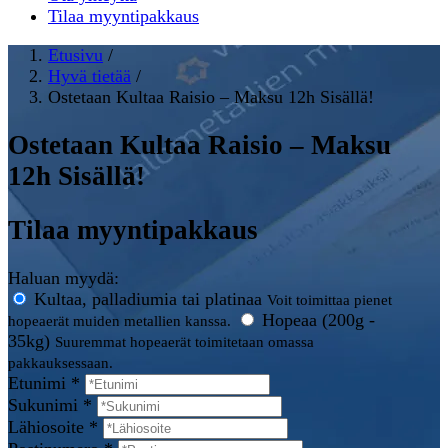
Tilaa myyntipakkaus
Etusivu
/
Hyvä tietää
/
Ostetaan Kultaa Raisio – Maksu 12h Sisällä!
Ostetaan Kultaa Raisio – Maksu
12h Sisällä!
Tilaa myyntipakkaus
Haluan myydä:
Kultaa, palladiumia tai platinaa
Voit toimittaa pienet
Hopeaa (200g -
hopeaerät muiden metallien kanssa.
35kg)
Suuremmat hopeaerät toimitetaan omassa
pakkauksessaan.
Etunimi *
Sukunimi *
Lähiosoite *