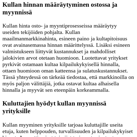
Kullan hinnan määräytyminen ostossa ja
myynnissä
Kullan hinta osto- ja myyntiprosesseissa määräytyy
useiden tekijöiden pohjalta. Kullan
maailmanmarkkinahinta, esineen paino ja kultapitoisuus
ovat avainasemassa hinnan määrittelyssä. Lisäksi esineen
valmistukseen liittyvät kustannukset ja mahdolliset
jalokivien arvot otetaan huomioon. Luotettavat yritykset
pyrkivät ostamaan kultaa kilpailukykyisellä hinnalla,
ottaen huomioon oman katteensa ja sulatuskustannukset.
Tässä yhteydessä on tärkeää tiedostaa, että markkinoilla on
myös paljon välittäjiä, jotka ostavat kultaa alhaisella
hinnalla ja myyvät sen eteenpäin korkeammalla.
Kuluttajien hyödyt kullan myynnissä
yrityksille
Kullan myyminen yrityksille tarjoaa kuluttajille useita
etuja, kuten helppouden, turvallisuuden ja kilpailukykyiset