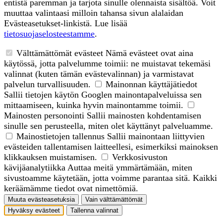
entistä paremman ja tarjota sinulle olennaista sisältöä. Voit
muuttaa valintaasi milloin tahansa sivun alalaidan
Evästeasetukset-linkistä. Lue lisää
tietosuojaselosteestamme
.
Välttämättömät evästeet
Nämä evästeet ovat aina
käytössä, jotta palvelumme toimii: ne muistavat tekemäsi
valinnat (kuten tämän evästevalinnan) ja varmistavat
palvelun turvallisuuden.
Mainonnan käyttäjätiedot
Sallii tietojen käytön Googlen mainontapalveluissa sen
mittaamiseen, kuinka hyvin mainontamme toimii.
Mainosten personointi
Sallii mainosten kohdentamisen
sinulle sen perusteella, miten olet käyttänyt palveluamme.
Mainostietojen tallennus
Sallii mainontaan liittyvien
evästeiden tallentamisen laitteellesi, esimerkiksi mainoksen
klikkauksen muistamisen.
Verkkosivuston
kävijäanalytiikka
Auttaa meitä ymmärtämään, miten
sivustoamme käytetään, jotta voimme parantaa sitä. Kaikki
keräämämme tiedot ovat nimettömiä.
Muuta evästeasetuksia
Vain välttämättömät
Hyväksy evästeet
Tallenna valinnat