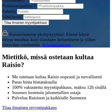
Postinumero *
Postitoimipaikka *
Puhelin
Sähköposti
Tilaa ilmainen myyntipakkaus
Kunnioitamme yksityisyyttäsi: Emme käytä
tietoja muuhun kuin tilauksen hoitamiseen ja siihen
liittyvään viestintään.
Rekisteriseloste
Mietitkö, missä ostetaan kultaa
Raisio?
Me ostetaan kultaa Raisio nopeasti ja turvallisesti
Paras hinta hintatakuulla
100% vakuutettu myyntipakkaus, maksu 12h sisällä
Suomen luotetuin jalometallien ostaja
Palvelua Raisioon ja kaikkialle Suomeen
Tilaa ilmainen myyntipakkaus