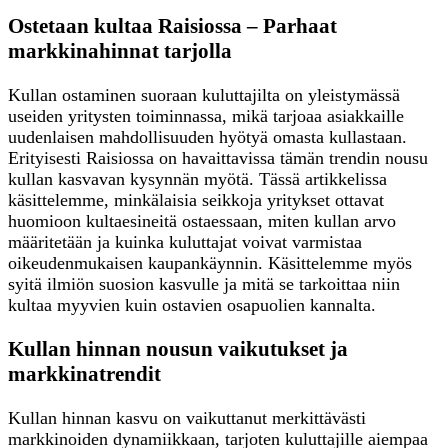
Ostetaan kultaa Raisiossa – Parhaat
markkinahinnat tarjolla
Kullan ostaminen suoraan kuluttajilta on yleistymässä
useiden yritysten toiminnassa, mikä tarjoaa asiakkaille
uudenlaisen mahdollisuuden hyötyä omasta kullastaan.
Erityisesti Raisiossa on havaittavissa tämän trendin nousu
kullan kasvavan kysynnän myötä. Tässä artikkelissa
käsittelemme, minkälaisia seikkoja yritykset ottavat
huomioon kultaesineitä ostaessaan, miten kullan arvo
määritetään ja kuinka kuluttajat voivat varmistaa
oikeudenmukaisen kaupankäynnin. Käsittelemme myös
syitä ilmiön suosion kasvulle ja mitä se tarkoittaa niin
kultaa myyvien kuin ostavien osapuolien kannalta.
Kullan hinnan nousun vaikutukset ja
markkinatrendit
Kullan hinnan kasvu on vaikuttanut merkittävästi
markkinoiden dynamiikkaan, tarjoten kuluttajille aiempaa